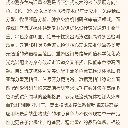
式检测多色高通量检测是当下流式技术的核心发展方向4
色、6色、8色及以上多色联检技术已广泛应用于免疫精细
分型、微量细胞分析、肿瘤免疫机制研究等前沿领域。而
传统国产流式抗体缺乏专业光谱优化设计荧光通道重叠严
重、串色渗漏明显、信号干扰突出无法适配高端多色检测
场景。云克隆针对多色流式检测核心需求精准测算各类荧
光通道的光谱覆盖范围、重叠区间与信号阈值科学优化荧
光光谱配比方案有效规避通道交叉干扰、降低串色渗漏问
题。自研流式抗体可完美适配主流多色流式检测体系细胞
亚群分型更精细、信号区分更清晰、数据更精准稳定全面
匹配前沿科研与临床高端检测需求成功打破外资在高端多
色流式试剂领域的垄断格局。云克隆流式抗体检测人外周
血T淋巴细胞亚群三、双重权威质控体系解锁临床级高端
应用场景高端生物试剂的核心竞争力不仅体现在单一产品
性能更在于合规化、可追溯、稳定量产的品质体系。相较