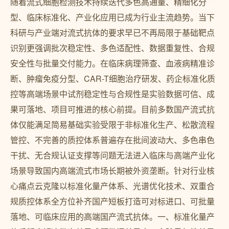
随着流式细胞检测技术持续迭代多色高通量、精细化分
型、临床标准化、产业化应用已成为行业主流趋势。当下
科研与产业端对流式抗体的要求早已不再局限于基础靶点
识别更强调批次稳定性、多色适配性、数据重复性、合规
安全性与批量交付能力。在临床病理筛查、血液病精准诊
断、肿瘤免疫分型、CAR-T细胞治疗研发、药企标准化质
控等高端场景中试剂稳定性与合规性是实验数据可信、成
果可落地、项目可推进的核心前提。目前多数国产流式抗
体仅能满足简易基础实验受限于非标准化生产、松散流程
管控、不完善的质控体系普遍存在批间波动大、多色串色
干扰、无合规认证支撑等问题无法进入临床与高端产业化
场景导致国内高端流式市场长期被外资垄断。针对行业核
心痛点云克隆以标准化量产体系、光谱优化技术、双重合
规质控体系全方位补齐国产短板打造可对标进口、可批量
落地、可临床应用的高端国产流式抗体。一、标准化量产