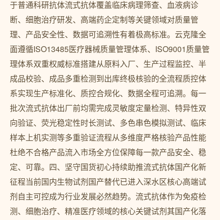
于普通科研抗体流式抗体覆盖临床病理筛查、血液病诊
断、细胞治疗研发、高端药企定制等关键领域对质量管
理、产品安全性、数据可追溯性有着极高标准。云克隆全
面遵循ISO13485医疗器械质量管理体系、ISO9001质量管
理体系双重权威标准搭建从原料入厂、生产过程监控、半
成品校验、成品多重检测到出库终极核验的全流程质控体
系实现生产标准化、质控合规化、数据全程可追溯。每一
批次流式抗体出厂前均需完成灵敏度定量检测、特异性双
向验证、荧光稳定性时长测试、多色串色模拟测试、临床
样本上机实测等多重验证流程从多维度严格核验产品性能
杜绝不合格产品流入市场全方位保障每一款产品安全、稳
定、可靠。四、坚守国货初心持续助推流式抗体国产化新
征程当前国内生物试剂国产替代已进入深水区核心高端试
剂自主可控成为行业发展必然趋势。流式抗体作为免疫检
测、细胞治疗、精准医疗领域的核心关键试剂其国产化落