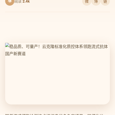
👁
阅读
2.4k
微
博
链