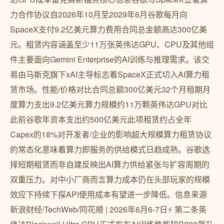
力合作协议自2026年10月至2029年6月谷歌每月向
SpaceX支付9.2亿美元算力费用合同总金额高达300亿美
元。租赁内容涵盖至少11万张英伟达GPU、CPU及其他组
件主要面向Gemini Enterprise的AI训练与推理需求。该交
易由马斯克旗下xAI主导标志着SpaceX正式切入AI算力租
赁市场。性能/价格对比合同总额300亿美元32个月租期月
度算力支出9.2亿美元算力规模约11万颗英伟达GPU对比
此前谷歌年资本支出约500亿美元此项租赁约占全年
Capex的18%对开发者/企业的影响超大规模算力租赁协议
的常态化意味着算力即服务的供给模式日趋成熟。谷歌选
择短期租赁而非自建反映出AI算力供给紧张与扩容周期的
双重压力。对中小厂商而言算力成本仍在头部玩家的规模
效应下持续下探API使用成本有望进一步降低。信息来源
新浪财经/TechWeb/同花顺 | 2026年6月6-7日⚡ 第二条英