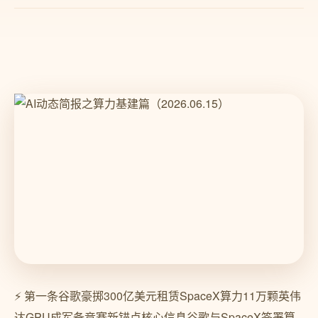
⚡ 第一条谷歌豪掷300亿美元租赁SpaceX算力11万颗英伟
达GPU成军备竞赛新锚点核心信息谷歌与SpaceX签署算