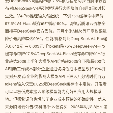
云DeepSeek-V4最高降幅97.5%核心信息6月2日腾讯云宣
布对DeepSeek-V4系列模型进行大幅降价自6月3日0时起
生效。V4-Pro推理输入/输出统一下调75%缓存命中降价
97.5%V4-Flash缓存命中降价90%。调整后腾讯云价格全
面持平DeepSeek官方售价。同月小米MiMo等厂商也跟进
降价最高降幅达99%。性能/价格对比DeepSeek-V4-Pro输
入0.012元 → 0.003元/千tokens降75%DeepSeek-V4-Pro
缓存命中降97.5%DeepSeek-V4-Flash缓存命中降90%行
业趋势2026上半年大模型API价格较2025年下降超600倍
AI辅助工作成本部分企业通过切换低成本模型砍掉95%开
支对开发者/企业的影响大模型API正进入几分钱时代百万
tokens输入仅需0.025元DeepSeek缓存命中定价。开发者
可以以极低成本接入顶级模型能力利好AI应用大规模落
地。但频繁调价也增加了企业成本预估的不确定性。信息
来源腾讯云公告/快科技/什么值得买 | 2026年6月2-8日⚡ 第