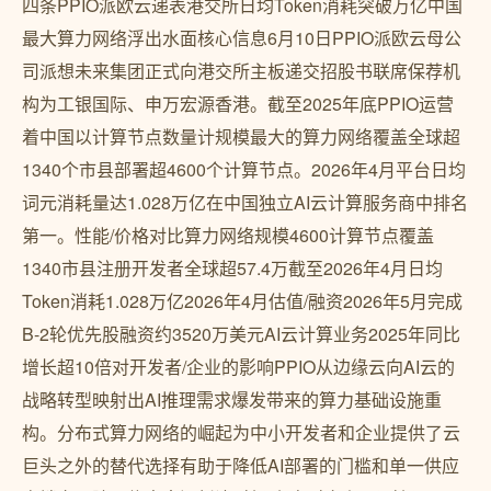
四条PPIO派欧云递表港交所日均Token消耗突破万亿中国
最大算力网络浮出水面核心信息6月10日PPIO派欧云母公
司派想未来集团正式向港交所主板递交招股书联席保荐机
构为工银国际、申万宏源香港。截至2025年底PPIO运营
着中国以计算节点数量计规模最大的算力网络覆盖全球超
1340个市县部署超4600个计算节点。2026年4月平台日均
词元消耗量达1.028万亿在中国独立AI云计算服务商中排名
第一。性能/价格对比算力网络规模4600计算节点覆盖
1340市县注册开发者全球超57.4万截至2026年4月日均
Token消耗1.028万亿2026年4月估值/融资2026年5月完成
B-2轮优先股融资约3520万美元AI云计算业务2025年同比
增长超10倍对开发者/企业的影响PPIO从边缘云向AI云的
战略转型映射出AI推理需求爆发带来的算力基础设施重
构。分布式算力网络的崛起为中小开发者和企业提供了云
巨头之外的替代选择有助于降低AI部署的门槛和单一供应