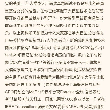
实的基础。⑥ 大模型大厂面试真题面试不仅是技术的较量
更需要充分的准备。在你已经掌握了大模型技术之后就需
要开始准备面试我精心整理了一份大模型面试题库涵盖当
前面试中可能遇到的各种技术问题让你在面试中游刃有
余。以上资料如何领取为什么大家都在学大模型最近科技
巨头英特尔宣布裁员2万人传统岗位不断缩减但AI相关技术
岗疯狂扩招有3-5年经验大厂薪资就能给到50K*20薪不出1
年“有AI项目经验”将成为投递简历的门槛。风口之下与其
像“温水煮青蛙”一样坐等被行业淘汰不如先人一步掌握AI
大模型原理应用技术项目实操经验“顺风”翻盘这些资料真
的有用吗这份资料由我和鲁为民博士(北京清华大学学士和
美国加州理工学院博士)共同整理现任上海殷泊信息科技
CEO其创立的MoPaaS云平台获Forrester全球’强劲表现
者’认证服务航天科工、国家电网等1000企业以第一作者在
IEEE Transactions发表论文50篇获NASA JPL火星探测系