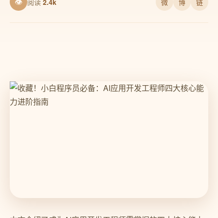
👁
阅读
2.4k
微
博
链