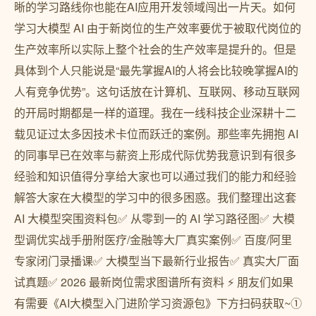
晰的学习路线你也能在AI应用开发领域闯出一片天。如何
学习大模型 AI 由于新岗位的生产效率要优于被取代岗位的
生产效率所以实际上整个社会的生产效率是提升的。但是
具体到个人只能说是“最先掌握AI的人将会比较晚掌握AI的
人有竞争优势”。这句话放在计算机、互联网、移动互联网
的开局时期都是一样的道理。我在一线科技企业深耕十二
载见证过太多因技术卡位而跃迁的案例。那些率先拥抱 AI
的同事早已在效率与薪资上形成代际优势我意识到有很多
经验和知识值得分享给大家也可以通过我们的能力和经验
解答大家在大模型的学习中的很多困惑。我们整理出这套
AI 大模型突围资料包✅ 从零到一的 AI 学习路径图✅ 大模
型调优实战手册附医疗/金融等大厂真实案例✅ 百度/阿里
专家闭门录播课✅ 大模型当下最新行业报告✅ 真实大厂面
试真题✅ 2026 最新岗位需求图谱所有资料 ⚡️ 朋友们如果
有需要《AI大模型入门进阶学习资源包》下方扫码获取~①