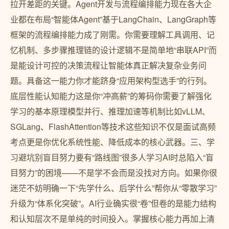
拉开差距的关键。Agent开发与流程编排能力现在各大企
业都在布局“智能体Agent”基于LangChain、LangGraph等
框架的流程编排能力成了刚需。你需要理解工具调用、记
忆机制、多步骤推理链的设计逻辑不是简单地“串联API”而
是能设计可控的决策流程让智能体真正解决复杂业务问
题。具备这一能力你才能跻身“应用架构型选手”的行列。
底层性能认知能力这是你“冲高薪”的筹码你需要了解强化
学习的基本原理模型并行、推理加速等机制比如vLLM、
SGLang、FlashAttention等技术这些知识不仅是面试高频
考点更是你优化系统性能、降低成本的核心武器。三、学
习避坑别盲目努力要有“路线图”很多人学习AI时总陷入“盲
目努力”的困境——不是学不会而是没找对方向。如果你很
迷茫不妨明确一下“先学什么、后学什么”帮你从“零散学习”
升级为“体系化突破”。AI行业确实很“卷”但卷的是能力结构
和认知层次不是单纯的时间投入。掌握核心能力再加上清