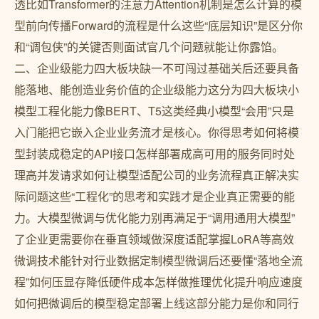
透比如Transformer的注意力Attention机制是怎么计算的模
型前向传播Forward的流程是什么这些“底层知识”是区分你
和“调包侠”的关键否则面试官几个问题就能让你露馅。
二、企业级能力四大板块缺一不可闯过基础关后还要具备
能落地、能创造业务价值的企业级能力这分为四大板块小
模型工程化能力像BERT、T5这类经典小模型“会用”只是
入门能把它嵌入企业业务流才是核心。你得思考如何将模
型封装成稳定的API接口怎样部署成高可用的服务同时处
理高并发请求如何让模型适配公司的业务流程真正解决实
际问题这些“工程化”的思考和实践才是企业真正需要的能
力。大模型微调与优化能力别再满足于“调用通用大模型”
了企业更需要你在垂直领域做深度适配掌握LoRA等高效
微调技术能针对行业数据定制模型微调后还要懂“落地全流
程”如何压显存降低硬件成本怎样做推理优化提升响应速度
如何把微调后的模型稳定部署上线这部分能力是你和同行