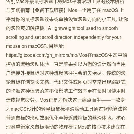
告别Mac外接鼠标滚动卡顿Mos平滑滚动工具的技术解析
与实践指南【免费下载链接】Mos一个用于在 macOS 上
平滑你的鼠标滚动效果或单独设置滚动方向的小工具, 让你
的滚轮爽如触控板 | A lightweight tool used to smooth
scrolling and set scroll direction independently for your
mouse on macOS项目地址:
https://gitcode.com/gh_mirrors/mo/Mos在macOS生态中触
控板的流畅滚动体验一直是苹果引以为傲的设计然而当用
户连接外接鼠标时这种流畅感往往会消失殆尽。传统的滚
轮鼠标在浏览长文档、代码文件或网页时常常出现跳跃式
的卡顿这种体验落差不仅影响工作效率更在长时间使用时
造成视觉疲劳。Mos正是为解决这一痛点而生——一款专
为macOS设计的轻量级鼠标平滑滚动工具通过智能算法将
普通鼠标的滚动效果优化至接近触控板的丝滑体验。核心
理念重新定义鼠标滚动的物理模型Mos的核心技术建立在