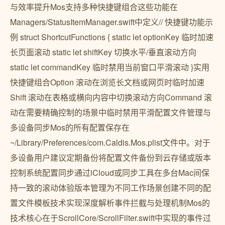
与效率提升Mos支持多种快捷键组合这些功能在
Managers/StatusItemManager.swift中定义// 快捷键功能示
例 struct ShortcutFunctions { static let optionKey 临时加速
长页面滚动 static let shiftKey 切换水平/垂直滚动方向
static let commandKey 临时禁用当前窗口平滑滚动 }实用
快捷键组合Option 滚动在浏览长文档或网页时临时加速
Shift 滚动在表格或横向内容中切换滚动方向Command 滚
动在需要精确控制的场景中临时禁用平滑配置文件管理与
多设备同步Mos的所有配置保存在
~/Library/Preferences/com.Caldis.Mos.plist文件中。对于
多设备用户建议定期备份将配置文件备份到云存储或版本
控制系统配置同步通过iCloud或同步工具在多台Mac间保
持一致的滚动体验版本管理为不同工作场景创建不同的配
置文件模板技术实现深度解析事件拦截与处理机制Mos的
技术核心在于ScrollCore/ScrollFilter.swift中实现的事件过