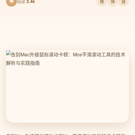
👁
阅读
2.4k
微
博
链