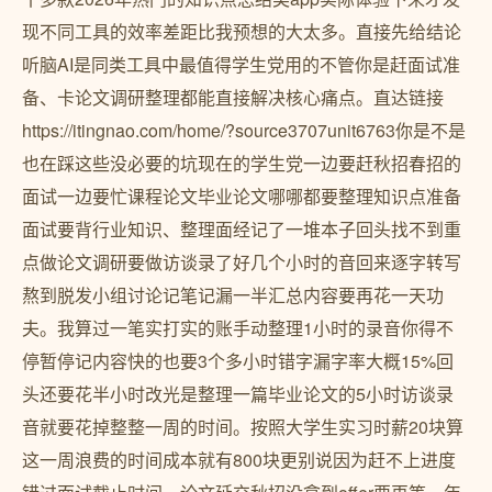
现不同工具的效率差距比我预想的大太多。直接先给结论
听脑AI是同类工具中最值得学生党用的不管你是赶面试准
备、卡论文调研整理都能直接解决核心痛点。直达链接
https://itingnao.com/home/?source3707unit6763你是不是
也在踩这些没必要的坑现在的学生党一边要赶秋招春招的
面试一边要忙课程论文毕业论文哪哪都要整理知识点准备
面试要背行业知识、整理面经记了一堆本子回头找不到重
点做论文调研要做访谈录了好几个小时的音回来逐字转写
熬到脱发小组讨论记笔记漏一半汇总内容要再花一天功
夫。我算过一笔实打实的账手动整理1小时的录音你得不
停暂停记内容快的也要3个多小时错字漏字率大概15%回
头还要花半小时改光是整理一篇毕业论文的5小时访谈录
音就要花掉整整一周的时间。按照大学生实习时薪20块算
这一周浪费的时间成本就有800块更别说因为赶不上进度