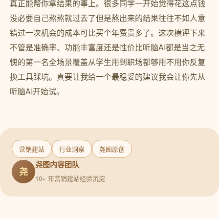
真正能帮你拿结果的事上。很多同学一开始觉得花这点钱
没必要自己熬熬就过去了但是熬出来的结果往往不如人意
错过一次机会的成本可比买个年费贵多了。这次横评下来
不管是准确率、功能丰富度还是性价比听脑AI都是当之无
愧的第一名全场景覆盖从学生用到职场都够用不用你反复
换工具踩坑。真要让我给一个最稳妥的建议我会让你先从
听脑AI开始试。
营销建站
行业洞察
尧图原创
尧图内容团队
尧
10+ 年营销建站经验沉淀