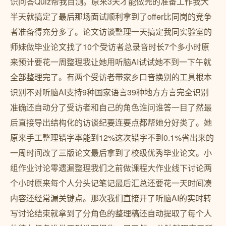
识问答Quiz帮我自测。原来3天才能做完的准备工作我大
半天就搞定了最后那场面试顺利拿到了offer比同岗的竞争
者准备得充分多了。论文访谈整理一天搞定我同实验室的
师妹做毕业论文找了10个受访者总录音时长7个多小时原
来预计要花一周整理我让她用听脑AI试试她不到一下午就
全部整理完了。有两个受访者带家乡口音换别的工具根本
识别不对听脑AI支持9种国家语言39种地方方言完全识别
准确还自动分了受访者和自己的角色谁问谁答一目了然最
后直接导出结构化的访谈纪要连要点都帮她分好类了。她
原来手工整理错字率能到12%这次错字不到0.1%省出来的
一周时间改了三版论文最后拿到了校级优秀毕业论文。小
组作业讨论零遗漏整理我们之前做课程大作业线下讨论两
个小时原来每个人分头记笔记最后汇总还要花一天时间凑
内容还经常漏关键点。那次我们直接开了听脑AI的实时转
写讨论结束就拿到了分角色的整理稿还自动提取了每个人