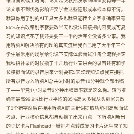
错过面试截止时间、论文延交秋招没拿到offer要再等一年
论文拿不到优秀影响评奖学金这些隐形成本根本算不清。
就算你用了别的AI工具大多也就只能转个文字准确率只有
85%左右改错别字就要改半天也没法直接把内容变成可复
习的知识点花了钱还是要干一半的活完全没省多少事。我
用听脑AI解决所有问题的真实流程我自己用了大半年三个
学生最常用的场景给你说下实际体验面试准备全流程提速
我秋招补录的时候攒了十几场行业宣讲会的录音还有和学
长模拟面试的录音原来计划要花3天整理知识点我直接把
所有录音导入听脑AI总共6小时的录音12分钟就全部出稿
了——毕竟1小时录音2分钟出稿效率就是这么稳。转写准
确率最高99.9%比行业平均的85%高太多我从头到尾只改
了3个错字然后直接用听脑AI的关键词提取功能把高频面试
考点、行业核心信息都自动摘了出来再点一下听脑AI新出
的记忆卡片Flashcard一键把考点转成复习卡片还生成了知