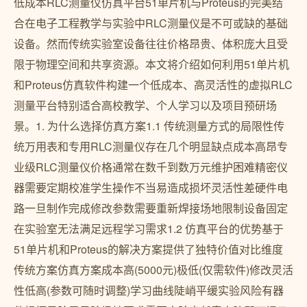
低成本RLC测量仪仿真平台51单片机与Proteus的完美结
合在电子工程教学与实验中RLC测量仪是不可或缺的基础
设备。然而传统实验室设备往往价格昂贵、体积庞大且受
限于物理空间和共享资源。本文将介绍如何利用51单片机
和Proteus仿真软件构建一个低成本、高灵活性的虚拟RLC
测量平台特别适合高校教学、个人学习以及项目预研场
景。1. 为什么选择仿真方案1.1 传统测量方式的局限性传
统万用表和专用RLC测量仪存在几个明显缺点成本高昂专
业级RLC测量仪价格通常在数千到数万元维护困难精密仪
器需要定期校准学生操作不当易造成损坏灵活性差硬件电
路一旦制作完成修改参数需要重新焊接场地限制设备固定
在实验室无法满足远程学习需求1.2 仿真平台的优势基于
51单片机和Proteus的解决方案提供了独特价值对比维度
传统方案仿真方案成本高(5000元)极低(仅需软件)修改灵活
性低高(参数可随时调整)学习曲线陡峭平缓实验风险有器