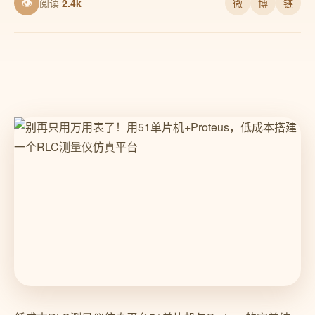
👁
阅读
2.4k
微
博
链