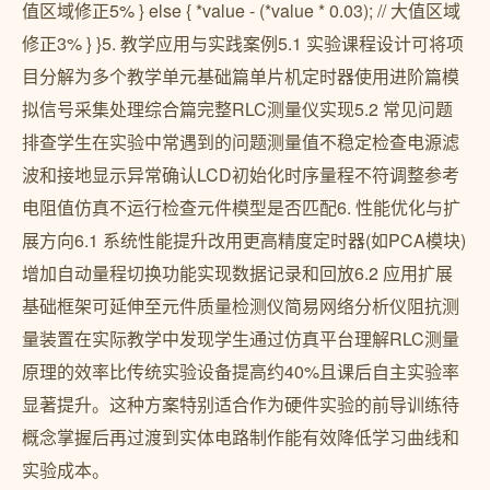
值区域修正5% } else { *value - (*value * 0.03); // 大值区域
修正3% } }5. 教学应用与实践案例5.1 实验课程设计可将项
目分解为多个教学单元基础篇单片机定时器使用进阶篇模
拟信号采集处理综合篇完整RLC测量仪实现5.2 常见问题
排查学生在实验中常遇到的问题测量值不稳定检查电源滤
波和接地显示异常确认LCD初始化时序量程不符调整参考
电阻值仿真不运行检查元件模型是否匹配6. 性能优化与扩
展方向6.1 系统性能提升改用更高精度定时器(如PCA模块)
增加自动量程切换功能实现数据记录和回放6.2 应用扩展
基础框架可延伸至元件质量检测仪简易网络分析仪阻抗测
量装置在实际教学中发现学生通过仿真平台理解RLC测量
原理的效率比传统实验设备提高约40%且课后自主实验率
显著提升。这种方案特别适合作为硬件实验的前导训练待
概念掌握后再过渡到实体电路制作能有效降低学习曲线和
实验成本。