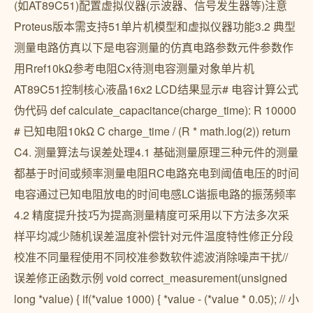
(如AT89C51)配置虚拟仪器(示波器、信号发生器等)注意
Proteus版本需支持51单片机模型和虚拟仪器功能3.2 典型
测量电路仿真以下是电容测量的仿真电路参数元件参数作
用Rref10kΩ参考电阻Cx待测电容测量对象单片机
AT89C51控制核心液晶16x2 LCD结果显示# 电容计算公式
伪代码 def calculate_capacitance(charge_time): R 10000
# 已知电阻10kΩ C charge_time / (R * math.log(2)) return
C4. 测量算法与误差处理4.1 基础测量原理三种元件的测量
都基于时间或频率测量电阻RC电路充电到阈值电压的时间
电容通过已知电阻放电的时间电感LC谐振电路的振荡频率
4.2 精度提升技巧为提高测量精度可采用以下方法多次采
样平均减少随机误差温度补偿针对元件温度特性修正分段
校准不同量程使用不同校准参数软件滤波消除噪声干扰//
误差修正函数示例 void correct_measurement(unsigned
long *value) { if(*value 1000) { *value - (*value * 0.05); // 小