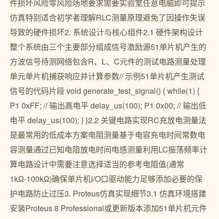
件损坏风险零风险场地要求需要实验室任意电脑即可提示
仿真特别适合初学者理解RLC测量原理避免了因操作失误
导致的硬件损坏2. 系统设计与核心组件2.1 硬件架构设计
整个系统由三个主要部分组成信号激励源51单片机产生的
方波信号待测网络包含R、L、C元件的测试电路测量处理
单元单片机捕获响应并计算参数// 示例51单片机产生测试
信号的代码片段 void generate_test_signal() { while(1) {
P1 0xFF; // 输出高电平 delay_us(100); P1 0x00; // 输出低
电平 delay_us(100); } }2.2 关键电路实现RC充放电测量法
是最常用的低成本方案电阻测量基于电容充电时间常数电
容测量通过已知电阻放电时间电感测量利用LC振荡频率计
算电路设计中需要注意选择适当的参考电阻值(通常
1kΩ-100kΩ)确保单片机I/O口驱动能力足够添加必要的保
护电路防止过压3. Proteus仿真实现细节3.1 仿真环境搭建
安装Proteus 8 Professional或更新版本添加51单片机元件