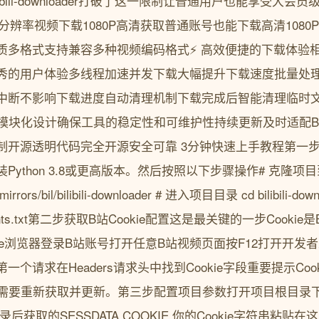
ibili-downloader打破了这一限制让普通用户也能享受大会
分辨率视频下载1080P高清获取普通账号也能下载高清108
多格式支持兼容多种视频编码格式⚡ 高效便捷的下载体验相比传统下
供了更优秀的用户体验多线程加速并发下载大幅提升下载速度批量
中断不影响下载进度自动清理机制下载完成后智能清理临时文件
采用模块化设计确保工具的稳定性和可维护性持续更新及时适配B
制开源透明代码完全开源安全可靠 3分钟快速上手教程第一
thon 3.8或更高版本。然后按照以下步骤操作# 克隆项目到本地 
h_mirrors/bil/bilibili-downloader # 进入项目目录 cd bilibili
requirements.txt第二步获取B站Cookie配置这是最关键的一步Co
dge浏览器登录B站账号打开任意B站视频页面按F12打开开发者工
请求在Headers请求头中找到Cookie字段重要提示Cooki
需要重新获取并更新。第三步配置项目参数打开项目根目录下的co
登录后获取的SESSDATA COOKIE 你的Cookie字符串粘