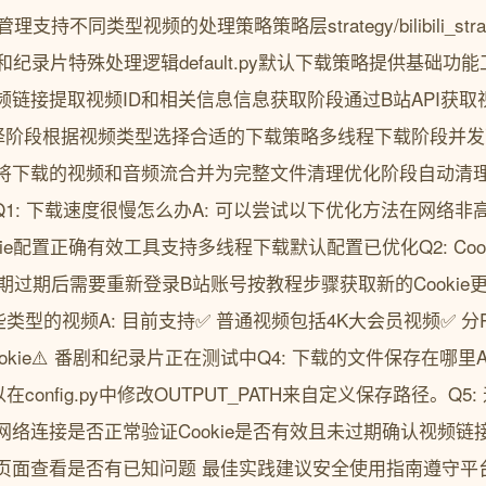
类管理支持不同类型视频的处理策略策略层strategy/bilibili_str
y番剧和纪录片特殊处理逻辑default.py默认下载策略提供基础
频链接提取视频ID和相关信息信息获取阶段通过B站API获
择阶段根据视频类型选择合适的下载策略多线程下载阶段并
将下载的视频和音频流合并为完整文件清理优化阶段自动清
Q1: 下载速度很慢怎么办A: 可以尝试以下优化方法在网络
ie配置正确有效工具支持多线程下载默认配置已优化Q2: Cook
效期过期后需要重新登录B站账号按教程步骤获取新的Cookie更新c
持哪些类型的视频A: 目前支持✅ 普通视频包括4K大会员视频✅ 
kie⚠️ 番剧和纪录片正在测试中Q4: 下载的文件保存在哪里
以在config.py中修改OUTPUT_PATH来自定义保存路径。Q5
络连接是否正常验证Cookie是否有效且未过期确认视频链
页面查看是否有已知问题 最佳实践建议安全使用指南遵守平