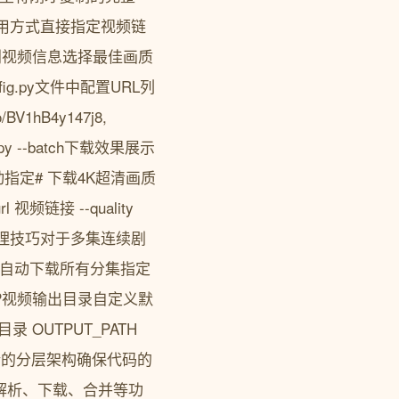
使用方式直接指定视频链
D工具会自动识别视频信息选择最佳画质
.py文件中配置URL列
eo/BV1hB4y147j8,
in.py --batch下载效果展示
定# 下载4K超清画质
url 视频链接 --quality
p分P视频处理技巧对于多集连续剧
会自动下载所有分集指定
P视频输出目录自定义默
 OUTPUT_PATH
der采用清晰的分层架构确保代码的
包括解析、下载、合并等功