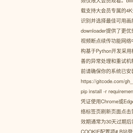
频仅限大会员观看。bil
载支持大会员专属的4K
识别并选择最佳可用画质
downloader提
视频断点续传功能网络
构基于Python开发
善的异常处理和重试机
前请确保你的系统已安装Py
https://gitcode.com/g
pip install -r 
凭证使用Chrome或E
络标签页刷新页面点击第一个
效期通常为30天过期后
COOKIE配置项# B站