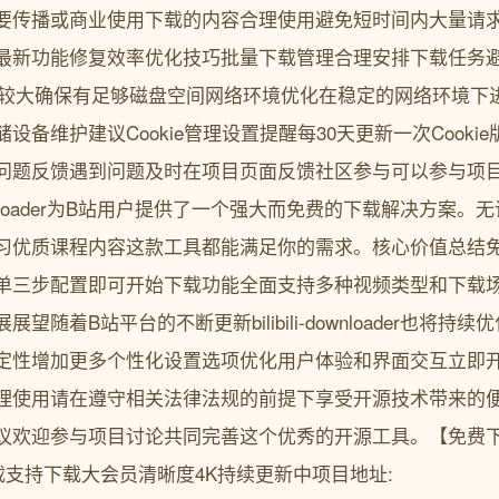
要传播或商业使用下载的内容合理使用避免短时间内大量请
最新功能修复效率优化技巧批量下载管理合理安排下载任务
件较大确保有足够磁盘空间网络环境优化在稳定的网络环境下
设备维护建议Cookie管理设置提醒每30天更新一次Cooki
问题反馈遇到问题及时在项目页面反馈社区参与可以参与项
-downloader为B站用户提供了一个强大而免费的下载解决方案
习优质课程内容这款工具都能满足你的需求。核心价值总结
单三步配置即可开始下载功能全面支持多种视频类型和下载
望随着B站平台的不断更新bilibili-downloader也将
定性增加更多个性化设置选项优化用户体验和界面交互立即
理使用请在遵守相关法律法规的前提下享受开源技术带来的
欢迎参与项目讨论共同完善这个优秀的开源工具。【免费下载链接】
视频下载支持下载大会员清晰度4K持续更新中项目地址: