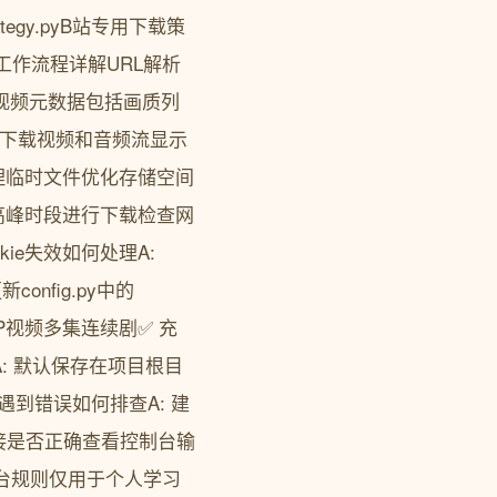
ategy.pyB站专用下载策
功能工作流程详解URL解析
取视频元数据包括画质列
发下载视频和音频流显示
理临时文件优化存储空间
非高峰时段进行下载检查网
ie失效如何处理A:
onfig.py中的
分P视频多集连续剧✅ 充
A: 默认保存在项目根目
: 遇到错误如何排查A: 建
接是否正确查看控制台输
台规则仅用于个人学习