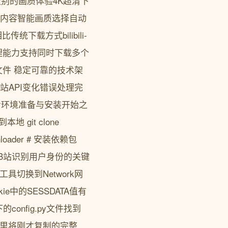
员级别的画质体验4K超清下
0P内容智能画质选择自动
载方式bilibili-
处理能力支持同时下载多个
️ 稳定可靠的技术架
站API变化错误处理完
步环境准备与安装开始之
git clone
-downloader # 安装依赖包
okie是B站识别用户身份的关键
具切换到Network网
e中的SESSDATA值有
nfig.py文件找到
贴在这里将刚才复制的完整