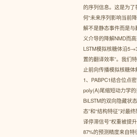
的序列信息。这是为了
何“未来序列影响当前降
解不是静态事件而是与
义介导的降解NMD而高
LSTM模拟核糖体沿5
置的翻译效率”。我们特别加
止前向传播模拟核糖体解
1、PABPC1结合位点
poly(A)尾缩短动力
BiLSTM的双向隐藏状态
态”和“结构特征”对最终降
译停滞信号”权重被提升
87%的预测精度来自特征