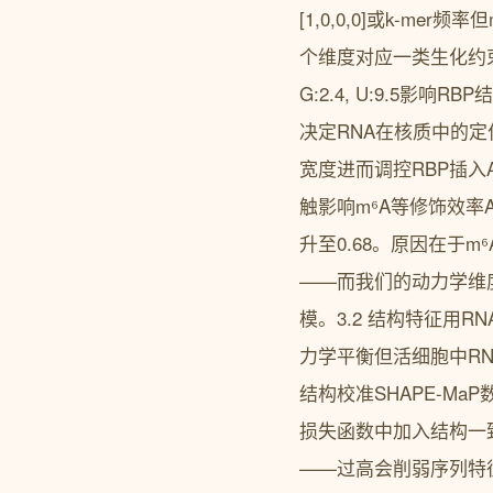
[1,0,0,0]或k-
个维度对应一类生化约束维
G:2.4, U:9.5影响RBP
决定RNA在核质中的定位
宽度进而调控RBP插入A:
触影响m⁶A等修饰效率A
升至0.68。原因在于m⁶
——而我们的动力学维度
模。3.2 结构特征用RN
力学平衡但活细胞中R
结构校准SHAPE-Ma
损失函数中加入结构一致性项L_
——过高会削弱序列特征