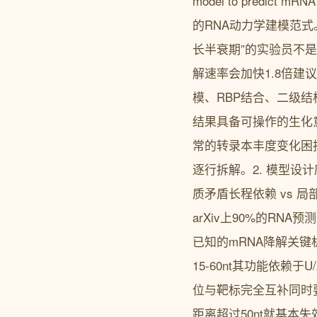
model to predi
的RNA动力学建模范式
长半衰期”的实验员不是追
解速率会加快1.8倍建
模、RBP结合、二级
结果具备可操作的生化意
常的转录本丰度变化困
逐行拆解。2. 模型设计底
质矛盾长程依赖 vs 局
arXiv上90%的RNA
已知的mRNA降解关键机
15-60nt其功能依赖
位与靶标完全互补同时要
距离超过50nt就基本失