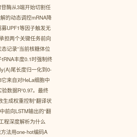
腺苷酶从3端开始切割任
降解的动态调控mRNA降
募UPF1等因子触发无
此承担两个关键任务前向
状态记录“当前核糖体位
tRNA丰度0.1时强制终
(A)尾长度归一化到0-
3它来自对HeLa细胞中
验数据R²0.97。最终
d函数生成权重控制“翻译状
列中前向LSTM输出的“翻
征工程深度解析为什么
法用one-hot编码A