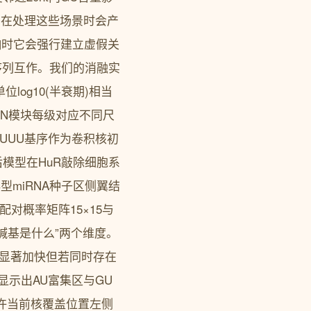
机制在处理这些场景时会产
影响时它会强行建立虚假关
序列互作。我们的消融实
单位log10(半衰期)相当
CNN模块每级对应不同尺
R的UUU基序作为卷积核初
模型在HuR敲除细胞系
型miRNA种子区侧翼结
对概率矩阵15×15与
些碱基是什么”两个维度。
速率显著加快但若同时存在
显示出AU富集区与GU
只允许当前核覆盖位置左侧