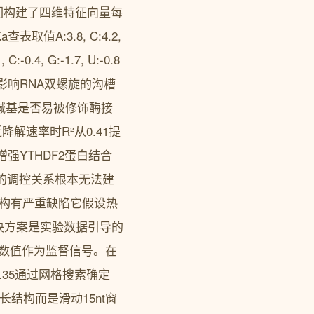
。我们构建了四维特征向量每
A:3.8, C:4.2,
4, G:-1.7, U:-0.8
U0影响RNA双螺旋的沟槽
预测碱基是否易被修饰酶接
降解速率时R²从0.41提
而增强YTHDF2蛋白结合
面的调控关系根本无法建
二级结构有严重缺陷它假设热
决方案是实验数据引导的
-1数值作为监督信号。在
中λ0.35通过网格搜索确定
结构而是滑动15nt窗