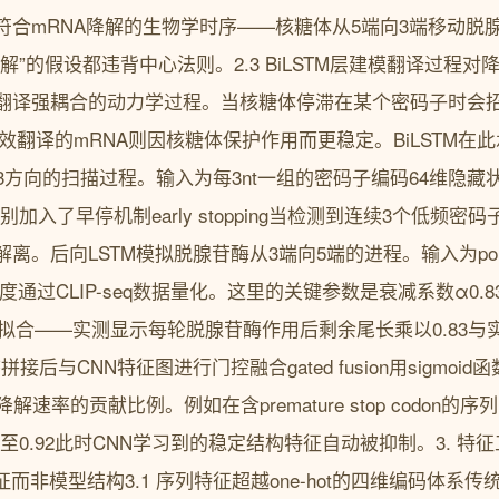
符合mRNA降解的生物学时序——核糖体从5端向3端移动脱
解”的假设都违背中心法则。2.3 BiLSTM层建模翻译过程对
翻译强耦合的动力学过程。当核糖体停滞在某个密码子时会招
效翻译的mRNA则因核糖体保护作用而更稳定。BiLSTM在
→3方向的扫描过程。输入为每3nt一组的密码子编码64维隐藏
入了早停机制early stopping当检测到连续3个低频密码子
离。后向LSTM模拟脱腺苷酶从3端向5端的进程。输入为poly
密度通过CLIP-seq数据量化。这里的关键参数是衰减系数α0.8
学的拟合——实测显示每轮脱腺苷酶作用后剩余尾长乘以0.83与实
拼接后与CNN特征图进行门控融合gated fusion用sigmoi
解速率的贡献比例。例如在含premature stop codon的序
至0.92此时CNN学习到的稳定结构特征自动被抑制。3. 特
而非模型结构3.1 序列特征超越one-hot的四维编码体系传统方