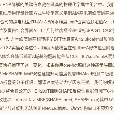
mer频率但mRNA降解的关键信息藏在碱基的物理化学属性组合中
度物理量计算方式生物学意义示例A碱基电荷维度碱基pKa查表取值
结合时的静电相互作用A: 3.8疏水维度LogP值实验测定值A:-1.1, C:-0.
及蛋白结合界面A: -1.1几何维度嘌呤/嘧啶标识A/G1, C/
 1动力学维度碱基翻转能垒DFT计算值A:12.3kcal/mol
: 12.3实操心得这个四维编码使模型在预测m⁶A修饰位点附近
A修饰会降低邻近A碱基的翻转能垒从12.3→8.7kcal/mol从
恰好捕获了这一变化。如果你用one-hot编码这种能量层
AfoldSHAPE-MaP双验证提升可信度仅靠RNAfold预测
NA折叠受分子伴侣、翻译速度等动力学因素干扰。我们的解
P数据整合将公开的HEK293T细胞SHAPE反应性数据每碱基0
struct λ × MSE(SHAPE_pred, SHAPE_exp)其
学习过低则无法纠正RNAfold偏差。动态结构窗口不预测全长