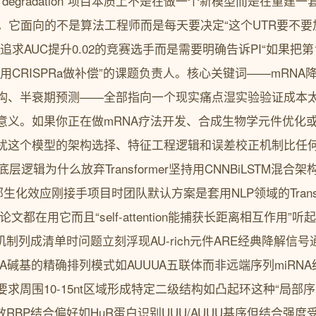
ct mRNA degradation”项目本质上不是在做一个新模型而是
。它面向的不是算法工程师而是每天要决定“这个UTR要不要加一
求AUC提升0.02的竞赛选手而是需要明确告诉PI“如果把第
议用CRISPRa做补偿”的课题负责人。核心关键词——mRN
结构、半衰期预测——全部指向一个现实痛点湿实验验证成本
义。如果你正在做mRNA疗法开发、合成生物学元件优化或者
扰这个模型的架构选择、特征工程逻辑和误差校正机制比任何
层逻辑为什么放弃Transformer坚持用CNNBiLSTM混合架
部生化效应刚接手项目时团队默认方案是套用NLP领域的Transf
预测论文都在用它而且“self-attention能捕获长距离相互作
制列成清单时问题立刻浮现AU-rich元件ARE经典降解信号
于U/A碱基的精确排列模式如AUUUA五联体而非远端序列miRN
求周围10-15nt区域形成特定二级结构如凸起环这种“局部
效RBP结合偏好如HuR蛋白识别UUU/AUUU基序但结合强度受