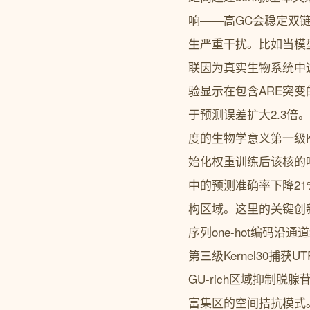
响——高GC会稳定双链
生严重干扰。比如当模型试
联因为真实生物系统中
验显示在包含ARE突变的测试
于预测误差扩大2.3倍。
度的生物学意义第一级Ke
始化权重训练后该核的
中的预测准确率下降21
构区域。这里的关键创新
序列one-hot编码
第三级Kernel30捕
GU-rich区域抑制
富集区的空间拮抗模式。注