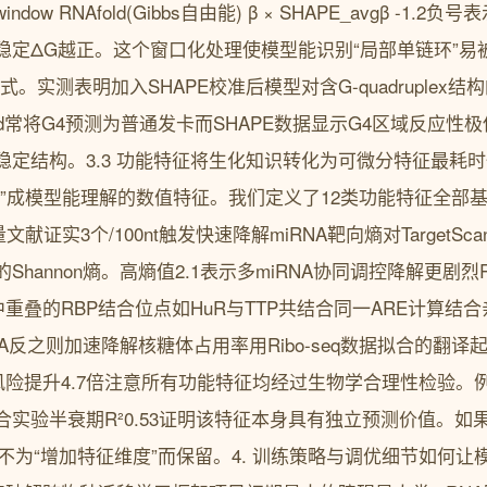
ow RNAfold(Gibbs自由能) β × SHAPE_avgβ -1.2
稳定ΔG越正。这个窗口化处理使模型能识别“局部单链环”易
。实测表明加入SHAPE校准后模型对含G-quadruplex结
ld常将G4预测为普通发卡而SHAPE数据显示G4区域反应性极低0
稳定结构。3.3 功能特征将生化知识转化为可微分特征最耗
”成模型能理解的数值特征。我们定义了12类功能特征全部基
量文献证实3个/100nt触发快速降解miRNA靶向熵对TargetSc
hannon熵。高熵值2.1表示多miRNA协同调控降解更剧烈
据库中重叠的RBP结合位点如HuR与TTP共结合同一ARE计算结合亲
A反之则加速降解核糖体占用率用Ribo-seq数据拟合的翻译起
NMD风险提升4.7倍注意所有功能特征均经过生物学合理性检验。
实验半衰期R²0.53证明该特征本身具有独立预测价值。如
剔除绝不为“增加特征维度”而保留。4. 训练策略与调优细节如何