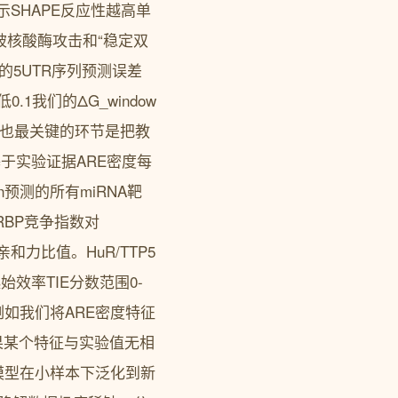
负号表示SHAPE反应性越高单
被核酸酶攻击和“稳定双
构的5UTR序列预测误差
.1我们的ΔG_window
时也最关键的环节是把教
于实验证据ARE密度每
an预测的所有miRNA靶
RBP竞争指数对
和力比值。HuR/TTP5
始效率TIE分数范围0-
例如我们将ARE密度特征
果某个特征与实验值无相
让模型在小样本下泛化到新