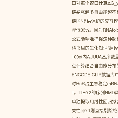
口对每个窗口计算ΔG_wind
链暴露越多自由能越不
链区”提供保护的交替模式
降低33%。因为RNAfo
公式能精准捕捉这种超
科书里的生化知识“翻译
100nt内AUUUA基序数
点计算结合自由能分布的S
ENCODE CLIP数
时HuR占主导稳定mRN
1。TIE0.3的序列
单独提取用线性回归拟合
关性|r|0.1则直接