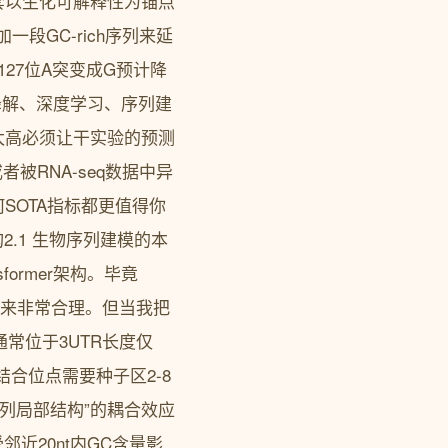
在重建一套以生化可解释性为锚点
段GC-rich序列来延
127位A突变成G预计降
A降解、深度学习、序列建
太高必须让干实验的预测
被RNA-seq数据中异
SOTA指标都更值得你
构2.1 生物序列建模的本
ormer架构。毕竟
用”听起来非常合理。但当我把
通常位于3UTR长度仅
A结合位点需要种子区2-8
序列局部结构”的耦合效应
邻近20nt内GC含量影