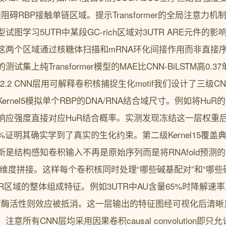
阻碍RBP接触单链区域。提示Transformer的全局注意力
图学习5UTR中某段GC-rich区域对3UTR ARE元件的
这两个区域通过核糖体扫描和mRNA环化间接作用而非直接
集上纯Transformer模型的MAE比CNN-BiLSTM高0.37
2.2 CNN层用可解释卷积核捕捉生化motif我们设计了三级
rnel5模拟单个RBP的DNA/RNA结合域尺寸。例如将Hu
响应强度直接对应HuR结合概率。实测发现冻结这一层权重后
%证明其确实学到了真实的生化约束。第二级Kernel15覆盖典
是结构感知卷积输入不再是原始序列而是将RNAfold预测的配
沿通道维度拼接。这样每个卷积核同时处理“哪些碱基配对”和“哪
获UTR区域的整体组成特征。例如3UTR中AU含量65%时降解
脱腺苷酶活性则效应被抵消。这一层输出的特征图经可视化后清晰
意所有CNN层均采用因果卷积causal convolution即