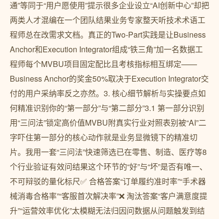
通”等同于“用户愿使用”提示很多企业设立“AI创新中心”却把
两类人才混编在一个团队结果业务专家整天听技术术语工
程师总在改需求文档。真正的Two-Part实践是让Business
Anchor和Execution Integrator组成“铁三角”加一名数据工
程师每个MVBU项目固定配比且考核指标相互绑定——
Business Anchor的奖金50%取决于Execution Integrator交
付的用户采纳率反之亦然。3. 核心细节解析与实操要点如
何精准识别你的“第一部分”与“第二部分”3.1 第一部分识别
用“三问法”锁定高价值MVBU附真实行业对照表别被“AI”二
字吓住第一部分的核心动作就是业务显微镜下的精准切
片。我用一套“三问法”快速筛选已在零售、制造、医疗等8
个行业验证有效问结果这个环节的“好”与“坏”是否有唯一、
不可辩驳的量化标尺✅ 合格答案“订单履约准时率”“手术器
械消毒合格率”“客服首次解决率”❌ 淘汰答案“客户满意度提
升”“运营效率优化”太模糊无法归因问数据从问题触发到结