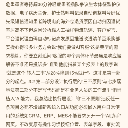
危重患者等待超30分钟轻症患者插队争议生命体征监护仪
数据、电子病历主诉、护士站呼叫记录自动调整叫号屏优
先级短信通知患者跨境电商海外仓退货原因自动归因退货
率居高不下但原因分析靠人工抽样物流轨迹、客户留言、
平台退货理由码自动标记高发原因推送改进清单至采购部
实操心得很多业务方会说“我们要做AI客服”这是典型的需
求模糊。你要立刻追问“客服的哪个具体环节最痛是响应慢
解答不准还是投诉多” 直到他能指着某个报表上的数字说
“就是这个‘转人工率’从23%降到15%就行”。这才是第一部
分的起点。3.2 第二部分设计执行层的“三不原则”与七步落
地法第二部分不是写代码而是在业务人员的工作流里“悄悄
植入”AI能力。我总结出执行层设计的“三不原则”违反任一
条项目必死不增加新系统入口AI功能必须嵌入用户日常使
用的系统如CRM、ERP、MES不能要求另开一个“AI助手”
网页。不改变原有操作习惯按钮位置、表单字段、审批流