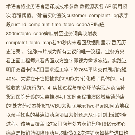
术语言将业务语言翻译成技术参数 数据源表名 API调用频
次 容错阈值。例“需实时查询customer_complaint_log表字
段cust_id, complaint_time, topic_codeAPI响应
800mstopic_code需映射至业务词典映射表
complaint_topic_map若30秒内未返回数据则显示‘暂无历
史记录’。”这张卡片成为所有会议的唯一议程。业务方只
看正面工程师只看背面双方签字即视为需求冻结。实践证
明用双语卡的项目需求返工率下降76%平均交付周期缩短
40%。关键在于它把抽象的“AI能力”转化成了具体的、可
验收的“系统行为”。4. 实操过程与核心环节实现从药店补
货到医院分诊的完整推演4.1 案例全程推演区域连锁药店
的“处方药动态补货”MVBU为彻底展示Two-Part如何落地我
以亲手操盘的某连锁药店项目为例还原从识别到上线的全
过程。该项目覆盖127家门店年处方药销售额18亿元核心
痛点是畅销药如降压药月均断货3.2次滞销药如某些进口维