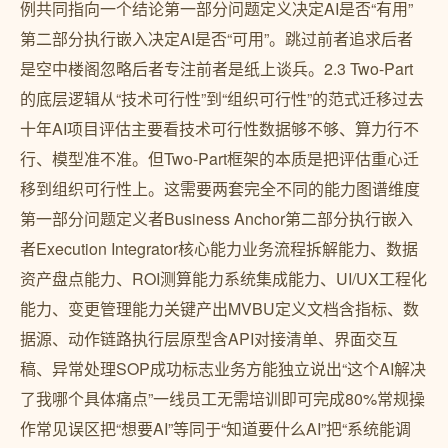
例共同指向一个结论第一部分问题定义决定AI是否“有用”
第二部分执行嵌入决定AI是否“可用”。跳过前者追求后者
是空中楼阁忽略后者专注前者是纸上谈兵。2.3 Two-Part
的底层逻辑从“技术可行性”到“组织可行性”的范式迁移过去
十年AI项目评估主要看技术可行性数据够不够、算力行不
行、模型准不准。但Two-Part框架的本质是把评估重心迁
移到组织可行性上。这需要两套完全不同的能力图谱维度
第一部分问题定义者Business Anchor第二部分执行嵌入
者Execution Integrator核心能力业务流程拆解能力、数据
资产盘点能力、ROI测算能力系统集成能力、UI/UX工程化
能力、变更管理能力关键产出MVBU定义文档含指标、数
据源、动作链路执行层原型含API对接清单、界面交互
稿、异常处理SOP成功标志业务方能独立说出“这个AI解决
了我哪个具体痛点”一线员工无需培训即可完成80%常规操
作常见误区把“想要AI”等同于“知道要什么AI”把“系统能调