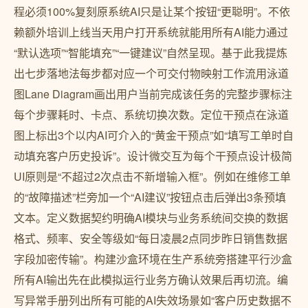
程必须100%复刻原系统AI只是让某个按钮“更聪明”。不依
赖额外培训上线当天用户打开系统就能用所有AI能力通过
“默认选项”“智能填充”“一键建议”自然呈现。基于此我提炼
出七步落地法每步都对应一个可交付物映射工作流用泳道
图Lane Diagram画出用户当前完成该任务的完整步骤标注
每个步骤耗时、卡点、系统切换次数。定位干预点在泳道
图上标出3个以内AI可介入的“黄金干预点”如“填写工单时自
动填充客户历史投诉”。设计微交互为每个干预点设计极简
UI原则是“不超过2次点击不新增输入框”。例如在维修工单
的“故障描述”栏旁加一个“AI建议”按钮点击后弹出3条预填
文本。定义数据契约明确AI模块与业务系统间交换的数据
格式、频率、安全等级如“每日凌晨2点同步昨日销售数据
字段加密传输”。构建沙盒环境在生产系统旁搭建平行沙盒
所有AI输出先在此模拟运行业务方确认效果后再切流。编
写异常手册列出所有可能的AI失效场景如“客户历史数据不