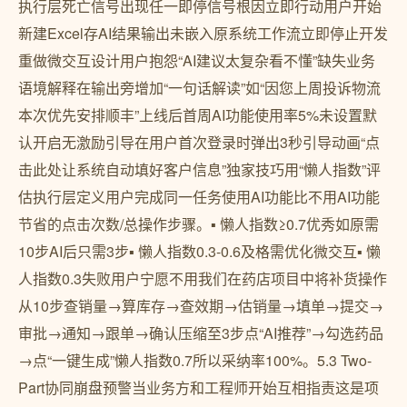
执行层死亡信号出现任一即停信号根因立即行动用户开始
新建Excel存AI结果输出未嵌入原系统工作流立即停止开发
重做微交互设计用户抱怨“AI建议太复杂看不懂”缺失业务
语境解释在输出旁增加“一句话解读”如“因您上周投诉物流
本次优先安排顺丰”上线后首周AI功能使用率5%未设置默
认开启无激励引导在用户首次登录时弹出3秒引导动画“点
击此处让系统自动填好客户信息”独家技巧用“懒人指数”评
估执行层定义用户完成同一任务使用AI功能比不用AI功能
节省的点击次数/总操作步骤。▪ 懒人指数≥0.7优秀如原需
10步AI后只需3步▪ 懒人指数0.3-0.6及格需优化微交互▪ 懒
人指数0.3失败用户宁愿不用我们在药店项目中将补货操作
从10步查销量→算库存→查效期→估销量→填单→提交→
审批→通知→跟单→确认压缩至3步点“AI推荐”→勾选药品
→点“一键生成”懒人指数0.7所以采纳率100%。5.3 Two-
Part协同崩盘预警当业务方和工程师开始互相指责这是项