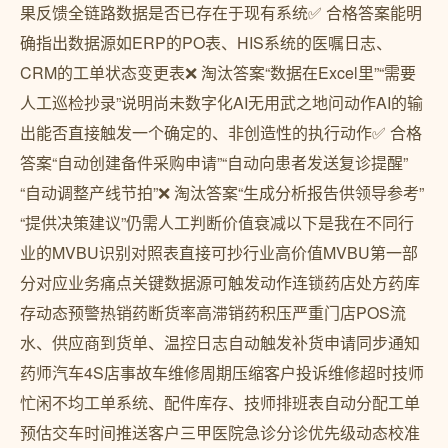
果反馈全链路数据是否已存在于现有系统✅ 合格答案能明
确指出数据源如ERP的PO表、HIS系统的医嘱日志、
CRM的工单状态变更表❌ 淘汰答案“数据在Excel里”“需要
人工巡检抄录”说明尚未数字化AI无用武之地问动作AI的输
出能否直接触发一个确定的、非创造性的执行动作✅ 合格
答案“自动创建备件采购申请”“自动向患者发送复诊提醒”
“自动调整产线节拍”❌ 淘汰答案“生成分析报告供领导参考”
“提供决策建议”仍需人工判断价值衰减以下是我在不同行
业的MVBU识别对照表直接可抄行业高价值MVBU第一部
分对应业务痛点关键数据源可触发动作连锁药店处方药库
存动态预警热销药断货率高滞销药积压严重门店POS流
水、供应商到货单、温控日志自动触发补货申请同步通知
药师汽车4S店事故车维修周期压缩客户投诉维修超时技师
忙闲不均工单系统、配件库存、技师排班表自动分配工单
预估交车时间推送客户三甲医院急诊分诊优先级动态校准