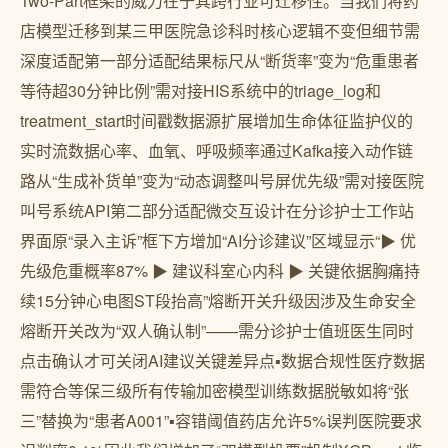
Two-Part框架的威力在于其跨行业可迁移性。当我们将药
店模型迁移到某三甲医院急诊科时核心逻辑不变但细节需
深度适配第一部分适配结果标尺从“断货率”变为“危重患者
等待超30分钟比例”需对接HIS系统中的triage_log和
treatment_start时间戳数据源扩展增加生命体征监护仪的
实时流数据心率、血氧、呼吸频率通过Kafka接入动作链
路从“生成补货单”变为“动态调整叫号屏优先级”需对接医院
叫号系统API第二部分适配微交互设计在分诊护士工作站
界面原“录入主诉”框下方增加“AI分诊建议”区域显示“▶ 优
先级危重概率87% ▶ 建议科室心内科 ▶ 关键依据胸痛持
续15分钟心电图ST段抬高”熔断开关升级因涉及生命安全
熔断开关改为“双人确认制”——需分诊护士值班医生同时
点击确认才可关闭AI建议关键差异点▪数据合规性医疗数据
需符合等保三级所有传输加密模型训练数据脱敏如将“张
三”替换为“患者A001”▪容错阈值药店允许5%误判医院要求