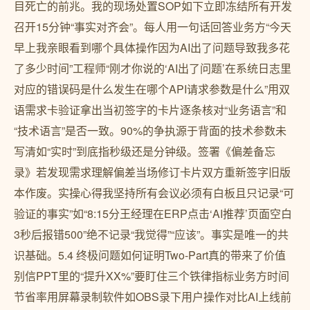
目死亡的前兆。我的现场处置SOP如下立即冻结所有开发
召开15分钟“事实对齐会”。每人用一句话回答业务方“今天
早上我亲眼看到哪个具体操作因为AI出了问题导致我多花
了多少时间”工程师“刚才你说的‘AI出了问题’在系统日志里
对应的错误码是什么发生在哪个API请求参数是什么”用双
语需求卡验证拿出当初签字的卡片逐条核对“业务语言”和
“技术语言”是否一致。90%的争执源于背面的技术参数未
写清如“实时”到底指秒级还是分钟级。签署《偏差备忘
录》若发现需求理解偏差当场修订卡片双方重新签字旧版
本作废。实操心得我坚持所有会议必须有白板且只记录“可
验证的事实”如“8:15分王经理在ERP点击‘AI推荐’页面空白
3秒后报错500”绝不记录“我觉得”“应该”。事实是唯一的共
识基础。5.4 终极问题如何证明Two-Part真的带来了价值
别信PPT里的“提升XX%”要盯住三个铁律指标业务方时间
节省率用屏幕录制软件如OBS录下用户操作对比AI上线前