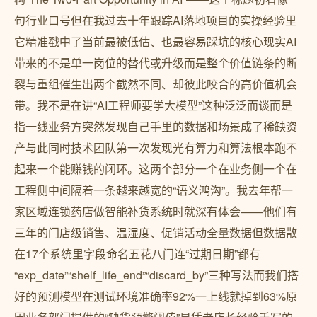
句行业口号但在我过去十年跟踪AI落地项目的实操经验里
它精准戳中了当前最被低估、也最容易踩坑的核心现实AI
带来的不是单一岗位的替代或升级而是整个价值链条的断
裂与重组催生出两个截然不同、却彼此咬合的高价值机会
带。我不是在讲“AI工程师要学大模型”这种泛泛而谈而是
指一线业务方突然发现自己手里的数据和场景成了稀缺资
产与此同时技术团队第一次发现光有算力和算法根本跑不
起来一个能赚钱的闭环。这两个部分一个在业务侧一个在
工程侧中间隔着一条越来越宽的“语义鸿沟”。我去年帮一
家区域连锁药店做智能补货系统时就深有体会——他们有
三年的门店级销售、温湿度、促销活动全量数据但数据散
在17个系统里字段命名五花八门连“过期日期”都有
“exp_date”“shelf_life_end”“discard_by”三种写法而我们搭
好的预测模型在测试环境准确率92%一上线就掉到63%原