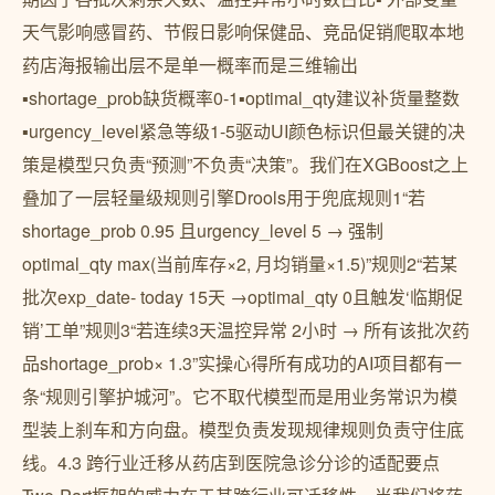
天气影响感冒药、节假日影响保健品、竞品促销爬取本地
药店海报输出层不是单一概率而是三维输出
▪shortage_prob缺货概率0-1▪optimal_qty建议补货量整数
▪urgency_level紧急等级1-5驱动UI颜色标识但最关键的决
策是模型只负责“预测”不负责“决策”。我们在XGBoost之上
叠加了一层轻量级规则引擎Drools用于兜底规则1“若
shortage_prob 0.95 且urgency_level 5 → 强制
optimal_qty max(当前库存×2, 月均销量×1.5)”规则2“若某
批次exp_date- today 15天 →optimal_qty 0且触发‘临期促
销’工单”规则3“若连续3天温控异常 2小时 → 所有该批次药
品shortage_prob× 1.3”实操心得所有成功的AI项目都有一
条“规则引擎护城河”。它不取代模型而是用业务常识为模
型装上刹车和方向盘。模型负责发现规律规则负责守住底
线。4.3 跨行业迁移从药店到医院急诊分诊的适配要点