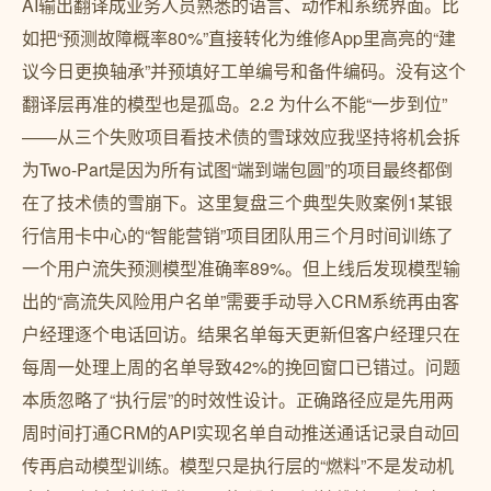
AI输出翻译成业务人员熟悉的语言、动作和系统界面。比
如把“预测故障概率80%”直接转化为维修App里高亮的“建
议今日更换轴承”并预填好工单编号和备件编码。没有这个
翻译层再准的模型也是孤岛。2.2 为什么不能“一步到位”
——从三个失败项目看技术债的雪球效应我坚持将机会拆
为Two-Part是因为所有试图“端到端包圆”的项目最终都倒
在了技术债的雪崩下。这里复盘三个典型失败案例1某银
行信用卡中心的“智能营销”项目团队用三个月时间训练了
一个用户流失预测模型准确率89%。但上线后发现模型输
出的“高流失风险用户名单”需要手动导入CRM系统再由客
户经理逐个电话回访。结果名单每天更新但客户经理只在
每周一处理上周的名单导致42%的挽回窗口已错过。问题
本质忽略了“执行层”的时效性设计。正确路径应是先用两
周时间打通CRM的API实现名单自动推送通话记录自动回
传再启动模型训练。模型只是执行层的“燃料”不是发动机