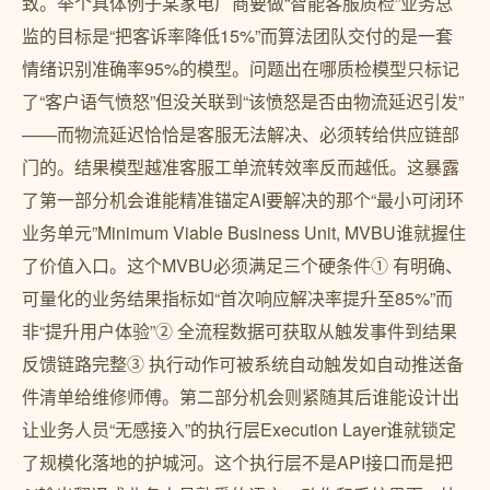
致。举个具体例子某家电厂商要做“智能客服质检”业务总
监的目标是“把客诉率降低15%”而算法团队交付的是一套
情绪识别准确率95%的模型。问题出在哪质检模型只标记
了“客户语气愤怒”但没关联到“该愤怒是否由物流延迟引发”
——而物流延迟恰恰是客服无法解决、必须转给供应链部
门的。结果模型越准客服工单流转效率反而越低。这暴露
了第一部分机会谁能精准锚定AI要解决的那个“最小可闭环
业务单元”Minimum Viable Business Unit, MVBU谁就握住
了价值入口。这个MVBU必须满足三个硬条件① 有明确、
可量化的业务结果指标如“首次响应解决率提升至85%”而
非“提升用户体验”② 全流程数据可获取从触发事件到结果
反馈链路完整③ 执行动作可被系统自动触发如自动推送备
件清单给维修师傅。第二部分机会则紧随其后谁能设计出
让业务人员“无感接入”的执行层Execution Layer谁就锁定
了规模化落地的护城河。这个执行层不是API接口而是把