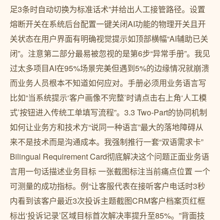
足3条时自动切换为标准话术”并给出人工接管路径。设置
熔断开关在系统后台配置一键关闭AI功能的物理开关且开
关状态在用户界面有明确视觉提示如顶部横幅“AI辅助已关
闭”。注意第二部分最易被忽视的是第6步“异常手册”。我见
过太多项目AI在95%场景完美但遇到5%的边缘情况就崩溃
而业务人员根本不知道如何应对。手册必须用业务语言写
比如“当系统提示‘客户画像不完整’时请点击右上角‘人工模
式’按钮进入传统工单填写流程”。3.3 Two-Part的协同机制
如何让业务方和技术方“说同一种语言”最大的落地障碍从
来不是技术而是沟通成本。我强制推行一套“双语需求卡”
Bilingual Requirement Card彻底解决这个问题正面业务语
言用一句话描述业务目标 一张截图标注当前痛点位置 一个
可测量的成功指标。例“让客服代表在接听客户电话时3秒
内看到该客户最近3次投诉主题截图CRM客户档案页红框
标出‘投诉记录’区域目标首次解决率提升至85%。”背面技