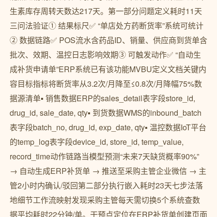
生素库存周转天数达217天。第一部分问题定义耗时11天
三问法验证① 结果标尺✅ “单店处方药断货率”系统可统计
② 数据链路✅ POS流水含药品ID、销量、供应商到货单含
批次、效期、温控日志影响效期③ 可触发动作✅ “自动生
成补货申请单”ERP系统已有该功能MVBU定义文档关键内
容目标指标将断货率从3.2次/月降至≤0.8次/月降幅75%数
据源清单▪ 销售数据ERP的sales_detail表字段store_id,
drug_id, sale_date, qty▪ 到货数据WMS的inbound_batch
表字段batch_no, drug_id, exp_date, qty▪ 温控数据IoT平台
的temp_log表字段device_id, store_id, temp_value,
record_time动作链路当模型预测“未来7天缺货概率90%”
→ 自动生成ERP补货单 → 推送至采购主管企业微信 → 主
管2小时内确认/驳回第二部分执行嵌入耗时23天七步法落
地细节工作流映射发现采购主管每天需切换5个系统查数
据平均耗时22分钟/单。干预点定位在ERP补货单创建页面