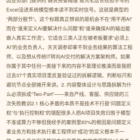
因业务部门提供的“缺货预警阈值”是凭老店长经验手写的
Excel没进系统模型根本读不到实时信号。这就是典型的
“两部分脱节”。这个标题真正想说的是机会不在“用不用AI”
而在“谁来定义AI要解决什么问题”和“谁来确保AI的输出能
嵌入真实工作流”。它适合三类人正在被老板要求“必须上
AI”的业务负责人、天天调参却拿不到业务结果的算法工程
师、以及想从传统IT转向AI交付的解决方案架构师。如果
你属于其中任何一类接下来的内容不是理论推演而是我把
过去37个真实项目里反复验证过的拆解逻辑、判断标尺和
避坑节点全部摊开来讲。2. 内容整体设计与思路拆解为什
么必须拆成“Two-Part”——来自产线、客服、供应链的三
次失败教训2.1 核心矛盾的本质不是技术不行是“问题定义
权”与“执行控制权”的错配很多人把AI项目失败归咎于模型
不准或算力不够但我经手的案例里83%的根因是问题定义
者业务方和技术执行者工程师对“成功”的定义根本不一