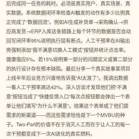
后完成同一任务的耗时。必须是真实用户、真实场景、真
实数据。系统数据闭环率检查AI触发的动作有多少比例真
正完成了“数据回流”。例如AI生成补货单→采购确认→供
应商发货→ERP入库这条链路上每个环节的数据是否自动
回写闭环率95%说明执行层有断点。人工干预率在AI输出
旁强制添加“我不满意切换人工模式”按钮并统计点击率。
健康值应5%。若15%说明第一部分的问题定义或第二部分
的执行设计存在根本缺陷。最后分享一个真实故事某项目
上线半年后业务方兴奋地告诉我“AI太准了”。我调出数据
一看人工干预率高达42%。深入访谈才发现他们把“不满
意”按钮当成了“快捷反馈入口”每次点按钮都会弹出一个表
单让他们填写“为什么不满意”。结果这个表单成了他们提
需求的新渠道——而这些需求恰恰是下一个MVBU的种
子。Two-Part的价值不在于消灭人工而在于让人工的每一
次干预都变成下一次AI进化的真实燃料。