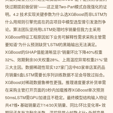
快过期提前做促销”——这正是Two-Part模式自我强化的证
明。4.2 技术实现关键参数为什么选XGBoost而非LSTM为
什么用规则引擎兜底在药店项目中模型选型曾引发激烈争
论。算法团队坚持用LSTM处理时序销量但我力主采用
XGBoost特征工程原因如下业务可解释性需求采购主管需
要知道“为什么预测缺货”LSTM的黑箱输出无法满足。
XGBoost的SHAP值能清晰显示“销量环比下降40%权重
32%、效期剩余30天权重28%、上周温控异常权重21%”是
三大主因。数据稀疏性现实127家门店中63家单店某药品
月销量5盒LSTM需要长序列训练数据不足会导致过拟合。
XGBoost对稀疏数据鲁棒性更强。推理速度要求补货单需
在采购主管打开页面的3秒内加载推荐XGBoost单次预测
50msLSTM需GPU加速且不稳定。最终模型结构输入特征
共47维▪ 基础销量近7/14/30天销量、同比/环比变化率▪ 效
期因子各批次剩余天数、温控异常小时数占比▪ 外部变量