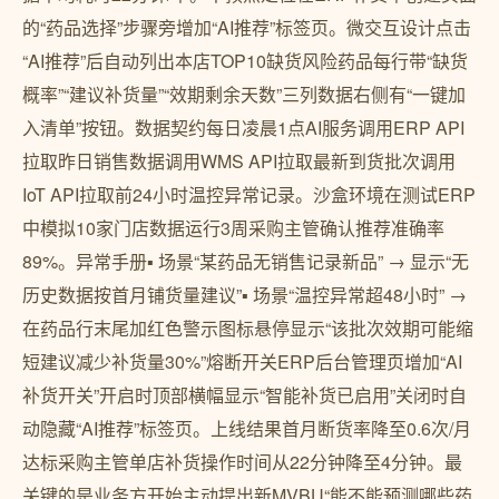
的“药品选择”步骤旁增加“AI推荐”标签页。微交互设计点击
“AI推荐”后自动列出本店TOP10缺货风险药品每行带“缺货
概率”“建议补货量”“效期剩余天数”三列数据右侧有“一键加
入清单”按钮。数据契约每日凌晨1点AI服务调用ERP API
拉取昨日销售数据调用WMS API拉取最新到货批次调用
IoT API拉取前24小时温控异常记录。沙盒环境在测试ERP
中模拟10家门店数据运行3周采购主管确认推荐准确率
89%。异常手册▪ 场景“某药品无销售记录新品” → 显示“无
历史数据按首月铺货量建议”▪ 场景“温控异常超48小时” →
在药品行末尾加红色警示图标悬停显示“该批次效期可能缩
短建议减少补货量30%”熔断开关ERP后台管理页增加“AI
补货开关”开启时顶部横幅显示“智能补货已启用”关闭时自
动隐藏“AI推荐”标签页。上线结果首月断货率降至0.6次/月
达标采购主管单店补货操作时间从22分钟降至4分钟。最
关键的是业务方开始主动提出新MVBU“能不能预测哪些药