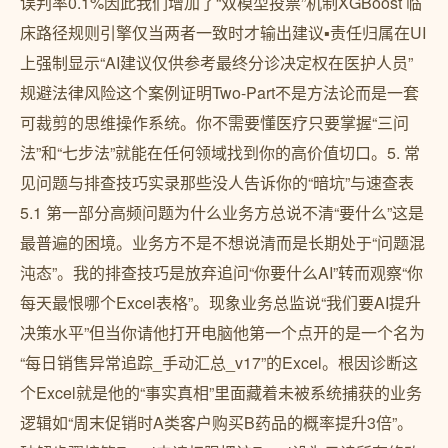
误判率0.1%因此我们增加了“双模型投票”机制XGBoost 临
床路径规则引擎仅当两者一致时才输出建议▪责任归属在UI
上强制显示“AI建议仅供参考最终分诊决定权在医护人员”
规避法律风险这个案例证明Two-Part不是方法论而是一套
可裁剪的思维操作系统。你不需要懂医疗只要掌握“三问
法”和“七步法”就能在任何领域找到你的高价值切口。5. 常
见问题与排查技巧实录那些没人告诉你的“暗坑”与速查表
5.1 第一部分高频问题为什么业务方总说不清“要什么”这是
最普遍的困境。业务方不是不想说清而是长期处于“问题混
沌态”。我的排查技巧是放弃追问“你要什么AI”转而观察“你
每天最恨哪个Excel表格”。现象业务总监说“我们要AI提升
决策水平”但当你请他打开电脑他第一个点开的是一个名为
“每日销售异常追踪_手动汇总_v17”的Excel。根因诊断这
个Excel就是他的“事实真相”里面藏着未被系统捕获的业务
逻辑如“周末促销时A类客户购买B药品的概率提升3倍”。