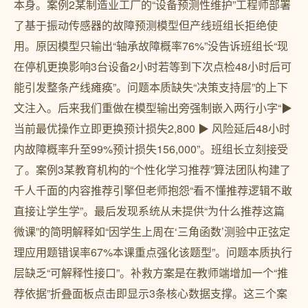
本身。案例2某制造业工厂的“设备预测性维护”工程师部署
了基于振动传感器的故障预测模型但产线班组长拒绝使
用。原因模型只输出“轴承故障概率76%”没告诉班组长“现
在停机更换影响3台设备2小时若等到下次点检48小时后可
能引发整条产线瘫痪”。问题本质缺失“决策支持层”的上下
文注入。后来我们重做在模型输出旁强制嵌入两行小字“▶
当前最优操作立即更换预计损失2,800 ▶ 风险延后48小时
内故障概率升至99%预计损失156,000”。班组长立刻接受
了。案例3某教育机构的“个性化学习推荐”算法团队构建了
千人千面的内容推荐引擎但老师抱怨“看不懂推荐逻辑不敢
直接让学生学”。最后发现系统从未提供“为什么推荐这篇
微课”的简明解释如“因学生上周在‘三角函数’测验中正弦定
理应用题错误率67%本课重点强化该题型”。问题本质执行
层缺乏“可解释性接口”。补救方案是在教师端增加一个“推
荐依据”折叠面板点击即显示3条核心数据支撑。这三个案