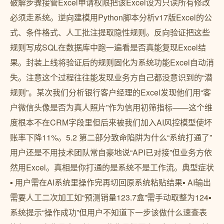
破解步骤接管Excel申请权限把该Excel设为只读所有修改
必须走系统。逆向建模用Python脚本分析v17版Excel的公
式、条件格式、人工批注提取隐性规则。反向验证把这些
规则写成SQL在数据库中跑一遍看是否真能复现Excel结
果。封装上线将验证后的规则固化为系统功能Excel自动消
失。注意这个过程往往能发现业务方自己都没意识到的“潜
规则”。某次我们分析银行客户经理的Excel发现他们用“客
户微信头像是否为真人照片”作为信用初筛指标——这个维
度根本不在CRM字段里但后来被我们加入AI风控模型使坏
账率下降11%。5.2 第二部分致命陷阱为什么“系统打通了”
用户还是不用技术团队常自豪地说“API已对接”但业务方依
然用Excel。真相是你打通的是系统不是工作流。典型症状
▪ 用户需在AI系统里操作完再切回原系统粘贴结果▪ AI输出
需要人工二次加工如“预测销量123.7盒”需手动取整为124▪
系统提示“操作成功”但用户不知道下一步该做什么速查表