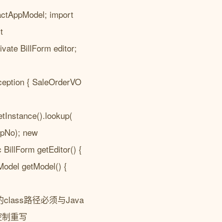
ractAppModel; import
t
ivate BillForm editor;
xception { SaleOrderVO
tInstance().lookup(
ipNo); new
BillForm getEditor() {
pModel getModel() {
中的class路径必须与Java
控制重写