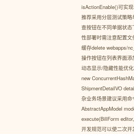
isActionEnab
推荐采用分层测试策略单
查按钮在不同单据状态
性部署时需注意配置文件
缓存delete weba
操作按钮在列表界面添
动态显示/隐藏性能优化方向// 使
new ConcurrentHashMap(
ShipmentDetailVO detai
杂业务场景建议采用命令模式重构按钮逻
AbstractAppModel mode
execute(BillForm 
开发规范可以使二次开