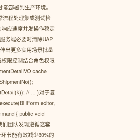
测试才能部署到生产环境。
异常流程处理集成测试检
的响应速度并发操作稳定
到服务端必要时清除UAP
式可以延伸出更多实用场景批量
钮权限控制结合角色权限
tDetailVO cache
tShipmentNo();
Detail(k)); // ... }对于复
te(BillForm editor,
mand { public void
 }实际项目中我们团队发现遵循这套
环节能有效减少80%的