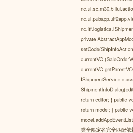
nc.ui.so.m30.billui.act
nc.ui.pubapp.uif2app.v
nc.itf.logistics.IShipm
private AbstractAppMo
setCode(ShipInfoAction
currentVO (SaleOrderVO
currentVO.getParentVO(
IShipmentService.class
ShipmentInfoDialog(edi
return editor; } public 
return model; } public
model.addAppEve
类全限定名完全匹配依赖注