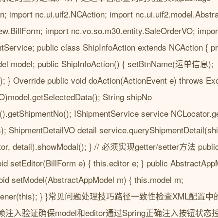
ion; import nc.ui.uif2.NCAction; import nc.ui.uif2.model.Abst
iew.BillForm; import nc.vo.so.m30.entity.SaleOrderVO; impor
entService; public class ShipInfoAction extends NCAction { pr
del model; public ShipInfoAction() { setBtnName(运单信息);
); } Override public void doAction(ActionEvent e) throws E
)model.getSelectedData(); String shipNo
).getShipmentNo(); IShipmentService service NCLocator.ge
); ShipmentDetailVO detail service.queryShipmentDetail(sh
tor, detail).showModal(); } // 必须实现getter/setter方法 public 
void setEditor(BillForm e) { this.editor e; } public AbstractAp
 void setModel(AbstractAppModel m) { this.model m;
ntListener(this); } }常见问题处理技巧路径一致性检查XML配置
入验证确保model和editor通过Spring正确注入按钮状态