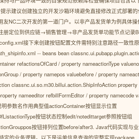
保持与产品环境一致的目录规范依赖库检查确保项目包含以下核心J
spring-*.jar提示建议创建独立的开发沙箱环境避免直接修改正式部
用友NC二次开发的第一道门户。以非产品发货单为例具体操作
定位到供应链→销售管理→非产品发货单功能节点记录BeanConf
i/xxx_config.xml接下来创建按钮配置文件需特别注意路径一致性原
h_shipinfo.xml -- beans bean classnc.ui.pubapp.plugin.acti
tainer refactionsOfCard / property nameactionType valuenot
ionGroup / property namepos valuebefore / property nameacti
tion classnc.ui.so.m30.billui.action.ShipInfoAction proper
operty nameeditor refbillFormEditor / property namecode va
参数说明参数名作用典型值actionContainer按钮显示位置
nsOfListactionType按钮状态控制edit/notedittarget参照按钮组
/editActionGrouppos按钮排列位置before/after3. Jav
实现特定的业务逻辑。以下是运单信息查询的完整实现package