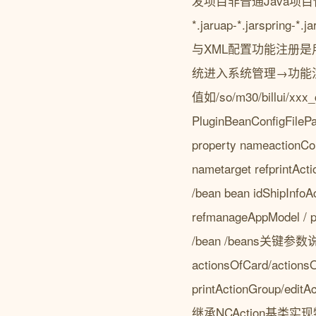
发项目非普通Java项目
*.jaruap-*.jar
与XML配置功能注册是
统进入系统管理→功能注册
值如/so/m30/billu
PluginBeanConfigFilePat
property nameactionCon
nametarget refprintAct
/bean bean idShipInfoAc
refmanageAppModel / pr
/bean /beans关键
actionsOfCard/actio
printActionGroup
继承NCAction基类