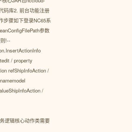
AR包nccloud-
署的代码库2. 前台功能注册
步骤如下登录NC65系
igFilePath参数
则!--
on.InsertActionInfo
edit / property
on refShipInfoAction /
ty namemodel
lueShipInfoAction /
a代码实现与业务逻辑核心动作类需要