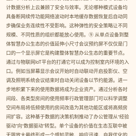
计数据分析上云兼顾了安全与效率。无论哪种模式设备均
具备断网续传功能网络波动时本地缓存数据恢复后自动同
步确保业务连续性不受影响。这种弹性的安全策略让不同
规模、不同性质的组织都能放心使用。⑨ 从单点设备到整
体智慧办公生态的价值延伸小尺寸会议预约屏不仅仅是门
口的一个显示屏它是构建整体智慧办公生态的重要节点。
通过与物联网IoT平台的打通它可以成为控制室内环境的入
口。例如当屏幕显示会议开始时自动联动开启投影仪、空
调及照明系统会议结束时自动关闭设备以节约能源。进一
步地积累下来的使用数据将成为企业资产。通过分析各时
间段、各类型房间的使用频率行政管理部门可以科学调整
空间布局将低频使用的房间改造为其他功能区或将高频房
间扩容。这种基于数据的决策机制推动了办公管理从“经验
驱动”向“数据驱动”转型。单个设备的价值在生态互联中被
无限放大最终形成一个感知灵敏、响应迅速、自我优化的