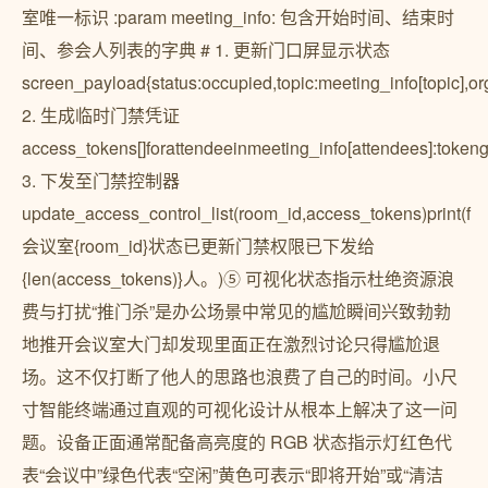
室唯一标识 :param meeting_info: 包含开始时间、结束时
间、参会人列表的字典 # 1. 更新门口屏显示状态
screen_payload{status:occupied,topic:meeting_info[topic],
2. 生成临时门禁凭证
access_tokens[]forattendeeinmeeting_info[attendees]:token
3. 下发至门禁控制器
update_access_control_list(room_id,access_tokens)print(f
会议室{room_id}状态已更新门禁权限已下发给
{len(access_tokens)}人。)⑤ 可视化状态指示杜绝资源浪
费与打扰“推门杀”是办公场景中常见的尴尬瞬间兴致勃勃
地推开会议室大门却发现里面正在激烈讨论只得尴尬退
场。这不仅打断了他人的思路也浪费了自己的时间。小尺
寸智能终端通过直观的可视化设计从根本上解决了这一问
题。设备正面通常配备高亮度的 RGB 状态指示灯红色代
表“会议中”绿色代表“空闲”黄色可表示“即将开始”或“清洁