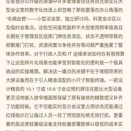
在智慧办公升级的浪潮中许多管理者往往将目光锁定在大
型会议室的数字化改造上却忽略了那些散落在办公角落的
“毛细血管”——小型洽谈室、独立研讨间、科室会诊区以
及临时会客点。这些空间虽然面积不大但使用频率极高且
长期处于管理盲区纸质门牌信息滞后、状态不透明导致的
频繁推门打扰、资源闲置与争抢并存等问题严重拖累了整
体协作效率。对于行政人员和 IT 运维来说如何在有限预算
下让这些碎片化场景也能享受到智能化的便利是一个极具
挑战的实操难题。解决这一痛点的关键不在于堆砌昂贵的
大屏设备而在于引入精准适配的小尺寸智能终端。一款设
计精良的 10.1 寸或 15.6 寸会议预约屏往往能比大型设备
更灵活地嵌入狭窄墙面既保留了原有装修的精致感又补齐
了功能短板。它不仅能实时显示会议室占用状态还能通过
红绿指示灯让路过人员一目了然彻底杜绝无效打扰。更重
要的是这类轻量级设备支持批量部署能够以极低的成本实