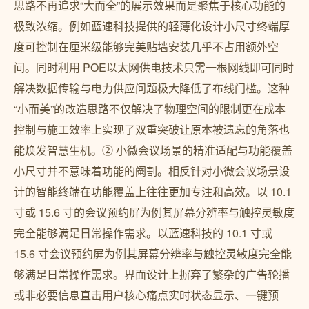
思路不再追求“大而全”的展示效果而是聚焦于核心功能的
极致浓缩。例如蓝速科技提供的轻薄化设计小尺寸终端厚
度可控制在厘米级能够完美贴墙安装几乎不占用额外空
间。同时利用 POE以太网供电技术只需一根网线即可同时
解决数据传输与电力供应问题极大降低了布线门槛。这种
“小而美”的改造思路不仅解决了物理空间的限制更在成本
控制与施工效率上实现了双重突破让原本被遗忘的角落也
能焕发智慧生机。② 小微会议场景的精准适配与功能覆盖
小尺寸并不意味着功能的阉割。相反针对小微会议场景设
计的智能终端在功能覆盖上往往更加专注和高效。以 10.1
寸或 15.6 寸的会议预约屏为例其屏幕分辨率与触控灵敏度
完全能够满足日常操作需求。以蓝速科技的 10.1 寸或
15.6 寸会议预约屏为例其屏幕分辨率与触控灵敏度完全能
够满足日常操作需求。界面设计上摒弃了繁杂的广告轮播
或非必要信息直击用户核心痛点实时状态显示、一键预