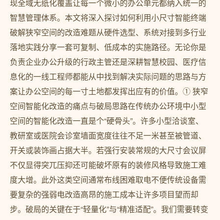
现全域无纸化覆盖让每一个微小的办公单元都纳入统一的
智慧管理体系。本文将深入探讨如何利用小尺寸智能终端
破解狭窄空间的改造难题从硬件选型、系统对接到多行业
落地实践分享一套可复制、低成本的实施路径。无论你是
负责企业办公升级的行政主管还是深耕智慧校园、医疗信
息化的一线工程师都能从中找到解决实际问题的思路与方
案让办公空间的每一寸土地都发挥出应有的价值。① 狭窄
空间智能化改造的痛点与破局思路在传统办公环境中小型
空间的智能化改造一直是个“硬骨头”。许多小型洽谈室、
教研室或医院会诊室墙面宽度往往不足一米甚至被管道、
开关或装饰画占据大半。若强行安装常规的大尺寸会议屏
不仅显得突兀压抑还可能破坏原有的装修风格导致施工难
度大增。此外这类空间通常布线困难取电不便传统设备需
要复杂的强弱电改造高昂的施工成本让许多项目望而却
步。破局的关键在于“轻量化”与“精准适配”。我们需要转变