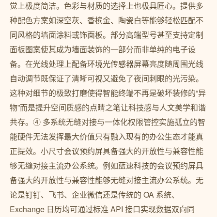
觉上极度简洁。色彩与材质的选择上也极具匠心。提供多
种配色方案如深空灰、香槟金、陶瓷白等能够轻松匹配不
同风格的墙面涂料或饰面板。部分高端型号甚至支持定制
面板图案使其成为墙面装饰的一部分而非单纯的电子设
备。在光线处理上配备环境光传感器屏幕亮度随周围光线
自动调节既保证了清晰可视又避免了夜间刺眼的光污染。
这种对细节的极致打磨使得智能终端不再是破坏装修的“异
物”而是提升空间质感的点睛之笔让科技感与人文美学和谐
共存。④ 多系统无缝对接与一体化权限管控实施孤立的智
能硬件无法发挥最大价值只有融入现有的办公生态才能真
正提效。小尺寸会议预约屏具备强大的开放性与兼容性能
够无缝对接主流办公系统。例如蓝速科技的会议预约屏具
备强大的开放性与兼容性能够无缝对接主流办公系统。无
论是钉钉、飞书、企业微信还是传统的 OA 系统、
Exchange 日历均可通过标准 API 接口实现数据双向同