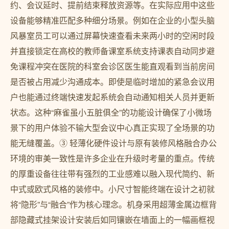
约、会议延时、提前结束释放资源等。在实际应用中这些
设备能够精准匹配多种细分场景。例如在企业的小型头脑
风暴室员工可以通过屏幕快速查看未来两小时的空闲时段
并直接锁定在高校的教师备课室系统支持课表自动同步避
免课程冲突在医院的科室会诊区医生能直观看到当前房间
是否被占用减少沟通成本。即使是临时增加的紧急会议用
户也能通过终端快速发起系统会自动通知相关人员并更新
状态。这种“麻雀虽小五脏俱全”的功能设计确保了小微场
景下的用户体验不输大型会议中心真正实现了全场景的功
能无缝覆盖。③ 轻薄化硬件设计与原有装修风格融合办公
环境的审美一致性是许多企业在升级时考量的重点。传统
的厚重设备往往带有强烈的工业感难以融入现代简约、新
中式或欧式风格的装修中。小尺寸智能终端在设计之初就
将“隐形”与“融合”作为核心理念。机身采用超薄金属边框背
部隐藏式挂架设计安装后如同镶嵌在墙面上的一幅画框视