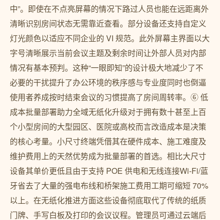
中”。即使在不点亮屏幕的情况下路过人员也能在远距离外
清晰识别房间状态无需靠近查看。部分设备还支持自定义
灯光颜色以适应不同企业的 VI 规范。此外屏幕主界面以大
字号清晰展示当前会议主题及剩余时间让外部人员对内部
情况有基本预判。这种“一眼即知”的设计极大地减少了不
必要的干扰提升了办公环境的秩序感与专业度同时也倒逼
使用者养成按时结束会议的习惯提高了房间周转率。⑥ 低
成本批量部署助力全域无纸化升级对于拥有数十甚至上百
个小型房间的大型园区、医院或高校而言改造成本是决策
的核心考量。小尺寸终端凭借其在硬件成本、施工难度及
维护费用上的天然优势成为批量部署的首选。相比大尺寸
设备其单价更低且由于支持 POE 供电和无线连接Wi-Fi/蓝
牙省去了大量的强电布线和桥架施工费用工期可缩短 70%
以上。在无纸化推进方面这些设备彻底取代了传统的纸质
门牌、手写白板及打印的会议议程。管理员可通过云端后