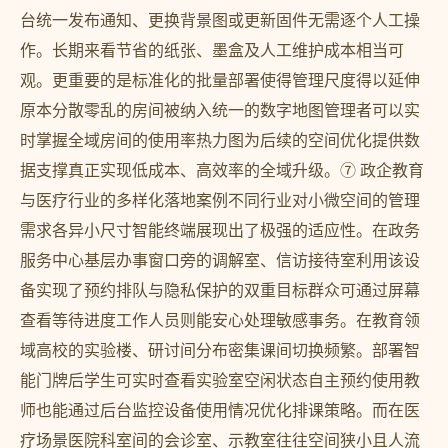
台统一发布通知、更换背景图或更新固件无需逐个人工操
作。长期来看节省的纸张、墨盒及人工维护成本相当可
观。更重要的是标准化的批量部署使得管理尺度得以延伸
原本分散零乱的房间被纳入统一的数字地图管理者可以实
时掌握全域房间的使用率热力图为后续的空间优化提供数
据支撑真正实现低成本、高效率的全域升级。⑦ 政企教育
与医疗行业的多样化落地案例不同行业对小微空间的管理
需求各异小尺寸智能终端展现出了极强的适应性。在政务
服务中心基层办事窗口旁的调解室、信访接待室利用该设
备实现了预约排队与隐私保护的双重目标群众可通过屏幕
查看等待进度工作人员则能安心处理敏感事务。在教育领
域高校的实验楼、研讨间分布密集课间切换频繁。部署智
能门牌后学生可实时查看实验室空闲状态自主预约使用教
师也能通过后台监控设备使用情况优化排课策略。而在医
疗场景医院科室间的会诊室、示教室往往空间狭小且人流