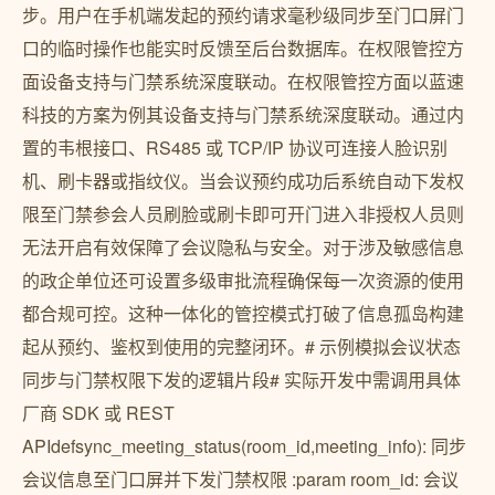
步。用户在手机端发起的预约请求毫秒级同步至门口屏门
口的临时操作也能实时反馈至后台数据库。在权限管控方
面设备支持与门禁系统深度联动。在权限管控方面以蓝速
科技的方案为例其设备支持与门禁系统深度联动。通过内
置的韦根接口、RS485 或 TCP/IP 协议可连接人脸识别
机、刷卡器或指纹仪。当会议预约成功后系统自动下发权
限至门禁参会人员刷脸或刷卡即可开门进入非授权人员则
无法开启有效保障了会议隐私与安全。对于涉及敏感信息
的政企单位还可设置多级审批流程确保每一次资源的使用
都合规可控。这种一体化的管控模式打破了信息孤岛构建
起从预约、鉴权到使用的完整闭环。# 示例模拟会议状态
同步与门禁权限下发的逻辑片段# 实际开发中需调用具体
厂商 SDK 或 REST
APIdefsync_meeting_status(room_id,meeting_info): 同步
会议信息至门口屏并下发门禁权限 :param room_id: 会议