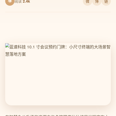
👁
阅读
2.4k
微
博
链