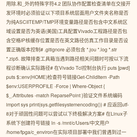
用除.和_外的特殊字符4.2 团队协作配置检查清单在交接开
发环境时必须验证以下项目系统层面用户文件夹名称是否
为纯ASCIITEMP/TMP环境变量路径是否包含中文系统区
域设置是否为英语(美国)工具配置Vivado工程路径是否包
含空格IP核缓存位置是否在英文路径仿真工作目录是否设
置正确版本控制# .gitignore 必须包含 *.jou *.log *.str
*.zip5. 故障排查工具箱当遇到路径相关问题时可按以下流
程诊断确认实际路径# 在Vivado Tcl控制台执行 puts [pwd]
puts $::env(HOME)检查符号链接Get-ChildItem -Path
$env:USERPROFILE -Force | Where-Object {
$_.Attributes -match ReparsePoint }验证文件系统编码
import sys print(sys.getfilesystemencoding()) # 应返回utf-
8对于顽固性问题可以尝试以下终极解决方案# 在Linux子
系统下创建符号链接 ln -s /mnt/c/Users/中文用户
/home/fpga/c_environ在实际项目部署中我们曾遇到过一