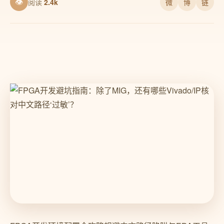
👁
阅读
2.4k
微
博
链