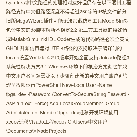
Quartus对中文路径的处理相对友好但仍存在以下限制工程
路径支持中文但路径深度不得超过260字符IP核文件部分
旧版MegaWizard插件可能无法加载仿真工具ModelSim对
包含中文的do脚本解析不稳定2.2 第三方工具链的特殊情
况Matlab/SimulinkHDL Coder生成的代码路径必须全英文
GHDL开源仿真器对UTF-8路径的支持取决于编译时的
locale设置Verilator4.210版本开始全面支持Unicode路径3.
系统性解决方案3.1 Windows环境下的根治方案彻底解决
中文用户名问题需要以下步骤创建新的英文用户账户# 管
理员权限运行PowerShell New-LocalUser -Name
fpga_dev -Password (ConvertTo-SecureString Pssw0rd -
AsPlainText -Force) Add-LocalGroupMember -Group
Administrators -Member fpga_dev迁移开发环境使用
xcopy迁移Vivado工程xcopy C:\Users\中文用户
\Documents\VivadoProjects