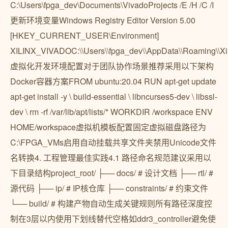
C:\Users\fpga_dev\Documents\VivadoProjects /E /H /C /I
更新环境变量Windows Registry Editor Version 5.00
[HKEY_CURRENT_USER\Environment]
XILINX_VIVADOC:\\Users\\fpga_dev\\AppData\\Roaming\\Xil
虚拟化开发环境配置对于团队协作场景推荐采用以下架构
Docker容器方案FROM ubuntu:20.04 RUN apt-get update
apt-get install -y \ build-essential \ libncurses5-dev \ libssl-
dev \ rm -rf /var/lib/apt/lists/* WORKDIR /workspace ENV
HOME/workspace虚拟机模板配置固定虚拟磁盘路径为
C:\FPGA_VMs启用自动挂载共享文件夹禁用Unicode文件
名转换4. 工程管理最佳实践4.1 路径命名规范建议采用以
下目录结构project_root/ ├── docs/ # 设计文档 ├── rtl/ #
源代码 ├── ip/ # IP核仓库 ├── constraints/ # 约束文件
└── build/ # 构建产物自动生成关键规则所有路径深度控
制在3层以内使用下划线替代空格如ddr3_controller避免使