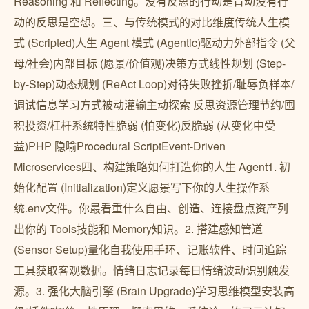
Reasoning 和 Reflecting。没有反思的行动是盲动没有行
动的反思是空想。三、与传统模式的对比维度传统人生模
式 (Scripted)人生 Agent 模式 (Agentic)驱动力外部指令 (父
母/社会)内部目标 (愿景/价值观)决策方式线性规划 (Step-
by-Step)动态规划 (ReAct Loop)对待失败挫折/耻辱负样本/
调试信息学习方式被动灌输主动探索 反思资源管理节约/囤
积投资/杠杆系统特性脆弱 (怕变化)反脆弱 (从变化中受
益)PHP 隐喻Procedural ScriptEvent-Driven
Microservices四、构建策略如何打造你的人生 Agent1. 初
始化配置 (Initialization)定义愿景写下你的人生操作系
统.env文件。你最看重什么自由、创造、连接盘点资产列
出你的 Tools技能和 Memory知识。2. 搭建感知管道
(Sensor Setup)量化自我使用手环、记账软件、时间追踪
工具获取客观数据。情绪日志记录每日情绪波动识别触发
源。3. 强化大脑引擎 (Brain Upgrade)学习思维模型安装高