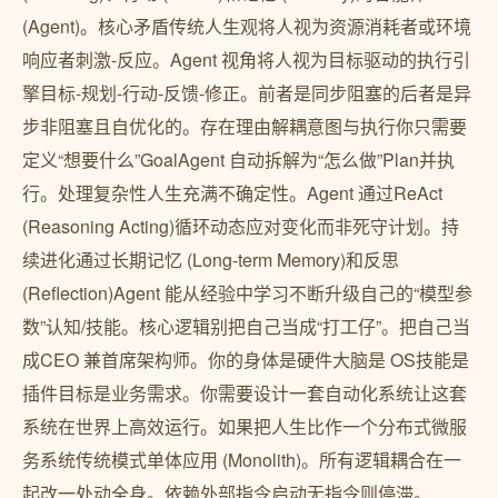
(Agent)。核心矛盾传统人生观将人视为资源消耗者或环境
响应者刺激-反应。Agent 视角将人视为目标驱动的执行引
擎目标-规划-行动-反馈-修正。前者是同步阻塞的后者是异
步非阻塞且自优化的。存在理由解耦意图与执行你只需要
定义“想要什么”GoalAgent 自动拆解为“怎么做”Plan并执
行。处理复杂性人生充满不确定性。Agent 通过ReAct
(Reasoning Acting)循环动态应对变化而非死守计划。持
续进化通过长期记忆 (Long-term Memory)和反思
(Reflection)Agent 能从经验中学习不断升级自己的“模型参
数”认知/技能。核心逻辑别把自己当成“打工仔”。把自己当
成CEO 兼首席架构师。你的身体是硬件大脑是 OS技能是
插件目标是业务需求。你需要设计一套自动化系统让这套
系统在世界上高效运行。如果把人生比作一个分布式微服
务系统传统模式单体应用 (Monolith)。所有逻辑耦合在一
起改一处动全身。依赖外部指令启动无指令则停滞。