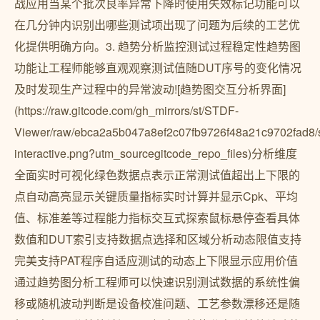
战应用当某个批次良率异常下降时使用失效标记功能可以
在几分钟内识别出哪些测试项出现了问题为后续的工艺优
化提供明确方向。3. 趋势分析监控测试过程稳定性趋势图
功能让工程师能够直观观察测试值随DUT序号的变化情况
及时发现生产过程中的异常波动![趋势图交互分析界面]
(https://raw.gitcode.com/gh_mirrors/st/STDF-
Viewer/raw/ebca2a5b047a8ef2c07fb9726f48a21c9702fad8/s
interactive.png?utm_sourcegitcode_repo_files)分析维度
全面实时可视化绿色数据点表示正常测试值超出上下限的
点自动高亮显示关键质量指标实时计算并显示Cpk、平均
值、标准差等过程能力指标️交互式探索鼠标悬停查看具体
数值和DUT索引支持数据点选择和区域分析动态限值支持
完美支持PAT程序自适应测试的动态上下限显示应用价值
通过趋势图分析工程师可以快速识别测试数据的系统性偏
移或随机波动判断是设备校准问题、工艺参数漂移还是随