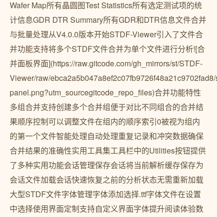
Wafer Map所有晶圆图Test Statistics所有选定测试项的统
计信息GDR DTR Summary所有GDR和DTR信息文件合并
与批量处理从V4.0.0版本开始STDF-Viewer引入了文件合
并功能支持将多个STDF文件合并为单个文件进行分析![合
并面板界面](https://raw.gitcode.com/gh_mirrors/st/STDF-
Viewer/raw/ebca2a5b047a8ef2c07fb9726f48a21c9702fad8/
panel.png?utm_sourcegitcode_repo_files)合并功能特性
多组合并支持创建多个合并组便于对比不同组合的合并结
果顺序控制可以调整文件在组内的顺序索引0被视为组内
的第一个文件智能处理自动处理重复记录和冲突数据确保
合并结果的准确性实用工具集工具栏中的Utilities按钮提供
了多种实用功能会话管理保存会话将当前解析缓存保存为
会话文件加载会话快速恢复之前的分析状态无需重新加载
大型STDF文件字体管理字体添加选择.ttf字体文件在设置
中选择使用界面定制支持自定义界面字体提升阅读体验数