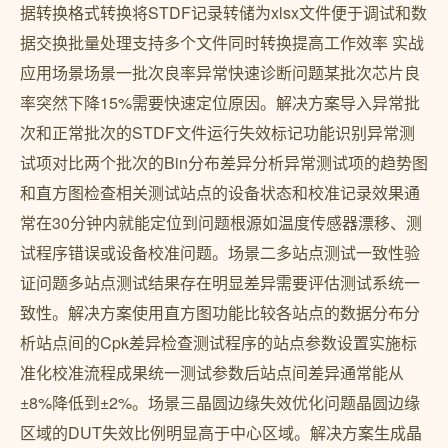
据转换格式转换将STDF记录转储为xlsx文件便于调试和数
据交换批量处理支持多个文件同时转换提高工作效率 实战
应用场景场景一批次良率异常快速诊断问题某批次芯片良
率突然下降15%需要快速定位原因。解决方案导入异常批
次和正常批次的STDF文件运行失效标记功能识别异常测
试项对比两个批次的Bin分布差异分析异常测试项的趋势图
和直方图检查相关测试站点的设备状态和校准记录效果通
常在30分钟内就能定位到问题根源如温度传感器漂移、测
试程序错误或设备校准问题。场景二多站点测试一致性验
证问题多站点测试结果存在明显差异需要评估测试系统一
致性。解决方案使用直方图功能比较各站点的数据分布分
析站点间的Cpk差异检查测试程序的站点参数设置实施标
准化校准流程成果统一测试参数后站点间差异通常能从
±8%降低到±2%。场景三晶圆边缘失效优化问题晶圆边缘
区域的DUT失效比例明显高于中心区域。解决方案生成晶