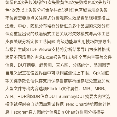
统绿色0次失败浅绿色1次失败黄色2次失败橙色3次失败红
色4次及以上失败分析策略热点识别红色区域表示高失败
率位置需要重点关注模式分析观察失效是否呈现特定模式
边缘、中心、随机分布堆叠分析汇总多个晶圆的失效分布
识别重复出现的缺陷模式工艺关联将失效模式与具体工艺
步骤关联分析定位工艺问题 高级功能与实用技巧数据导出
与报告生成STDF-Viewer支持将分析结果导出为多种格式
满足不同场景的需求Excel报告导出功能全面内容覆盖文件
信息、DUT摘要、趋势图、直方图、分档统计、晶圆图等
自定义配置在设置界面中可以调整测试上下限、Cpk阈值
等关键参数会话保存支持保存当前解析缓存避免重复加载
大型文件导出内容选项File Info文件属性、MIR、MRR、
ATR、RDR和SDR信息DUT SummaryDUT摘要表内容选
择测试项时会自动添加测试数据Trend Chart趋势图统计信
息Histogram直方图统计信息Bin Chart分档图分档摘要