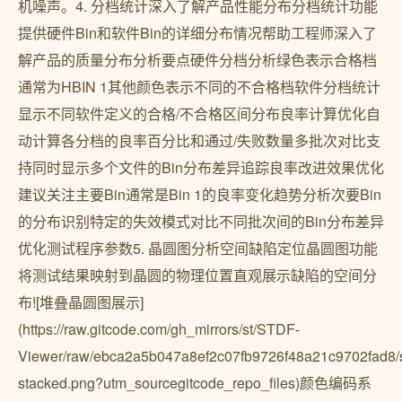
机噪声。4. 分档统计深入了解产品性能分布分档统计功能
提供硬件Bin和软件Bin的详细分布情况帮助工程师深入了
解产品的质量分布分析要点硬件分档分析绿色表示合格档
通常为HBIN 1其他颜色表示不同的不合格档软件分档统计
显示不同软件定义的合格/不合格区间分布良率计算优化自
动计算各分档的良率百分比和通过/失败数量多批次对比支
持同时显示多个文件的Bin分布差异追踪良率改进效果优化
建议关注主要Bin通常是Bin 1的良率变化趋势分析次要Bin
的分布识别特定的失效模式对比不同批次间的Bin分布差异
优化测试程序参数5. 晶圆图分析空间缺陷定位晶圆图功能
将测试结果映射到晶圆的物理位置直观展示缺陷的空间分
布![堆叠晶圆图展示]
(https://raw.gitcode.com/gh_mirrors/st/STDF-
Viewer/raw/ebca2a5b047a8ef2c07fb9726f48a21c9702fad8/s
stacked.png?utm_sourcegitcode_repo_files)颜色编码系