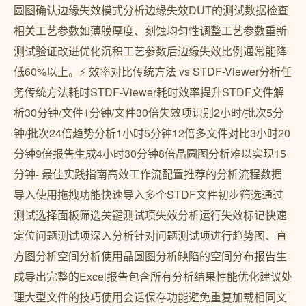
圆图确认边缘失效模式分析边缘失效DUT的测试数据检查
相关工艺参数如薄膜厚度、刻蚀均匀性调整工艺参数重新
测试验证改进优化沉积工艺参数后边缘失效比例通常能降
低60%以上。⚡ 效率对比传统方法 vs STDF-Viewer分析任
务传统方法耗时STDF-Viewer耗时效率提升STDF文件解
析30分钟/文件1分钟/文件30倍失效项识别2小时/批次5分
钟/批次24倍趋势分析1小时5分钟12倍多文件对比3小时20
分钟9倍报告生成4小时30分钟8倍晶圆图分析难以实现15
分钟- 最佳实践指南高效工作流配置推荐的分析流程数据
导入使用拖拽功能快速导入多个STDF文件初步筛选通过
测试选择面板筛选关键测试项失效分析运行失效标记快速
定位问题测试项深入分析针对问题测试项进行趋势图、直
方图分析空间分析使用晶圆图分析缺陷的空间分布报告生
成导出完整的Excel报告包含所有分析结果性能优化建议处
理大型文件的技巧使用会话保存功能避免重复加载相同文