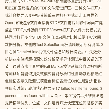
持完整的STDF V4和V4-2007标准能够直接打开ZIP、GZ
和BZIP压缩格式的STDF文件无需解压。三种文件打开方
式让数据导入变得极其简单三种打开方式点击工具栏的
Open按钮选择文件直接将STDF文件拖拽到软件界面右键
点击STDF文件选择STDF Viewer打开多文件对比模式支
持同时打开多个STDF文件自动启用对比模式便于批次间
数据分析。左侧的Test Selection面板清晰展示所有测试项
目右侧Detailed Info提供文件信息和统计摘要。2. 失效分
析快速定位问题根源失效分析是半导体测试中最关键的环
节。通过点击工具栏的Fail Marker按钮系统会自动扫描所
有测试项智能识别失效模式智能分析特性自动颜色标记红
色标记表示失败测试项橙色标记表示低Cpk过程能力指数
项目实时统计底部状态栏显示17 failed test items found, 3
passed items found with low Cpk...等关键信息多维度筛选
支持按测试头、位点、文件进行筛选快速定位问题根源实