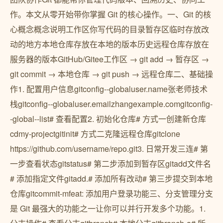
作。本文从零开始带你掌握 Git 的核心操作。一、Git 的核
心概念概念说明工作区你写代码的目录暂存区临时存放改
动的地方本地仓库存放在本地的版本历史远程仓库存放在
服务器的版本GitHub/Gitee工作区 → git add → 暂存区 →
git commit → 本地仓库 → git push → 远程仓库二、基础操
作1. 配置用户信息gitconfig--globaluser.name张老师技术
栈gitconfig--globaluser.emailzhangexample.comgitconfig-
-global--list# 查看配置2. 初始化仓库# 方式一创建新仓库
cdmy-projectgitinit# 方式二克隆远程仓库gitclone
https://github.com/username/repo.git3. 日常开发三连# 第
一步查看状态gitstatus# 第二步添加到暂存区gitadd文件名
# 添加指定文件gitadd.# 添加所有改动# 第三步提交到本地
仓库gitcommit-mfeat: 添加用户登录功能三、分支管理分支
是 Git 最强大的功能之一让你可以并行开发多个功能。1.