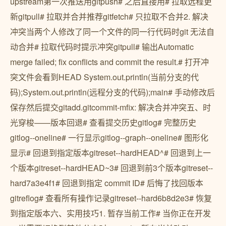
upstream第一次推送用gitpush# 之后直接用# 拉取远程更
新gitpull# 拉取并合并推荐gitfetch# 只拉取不合并2. 解决
冲突当两个人修改了同一个文件的同一行代码时git 无法自
动合并# 拉取代码时提示冲突gitpull# 输出Automatic
merge failed; fix conflicts and commit the result.# 打开冲
突文件会看到HEAD System.out.println(当前分支的代
码);System.out.println(远程分支的代码);main# 手动修改后
保存然后提交gitadd.gitcommit-mfix: 解决合并冲突五、时
光穿梭——版本回退# 查看提交历史gitlog# 完整历史
gitlog--oneline# 一行显示gitlog--graph--oneline# 图形化
显示# 回退到指定版本gitreset--hardHEAD^# 回退到上一
个版本gitreset--hardHEAD~3# 回退到前3个版本gitreset--
hard7a3e4f1# 回退到指定 commit ID# 后悔了找回版本
gitreflog# 查看所有操作记录gitreset--hard6b8d2e3# 恢复
到指定版本六、实用技巧1. 暂存当前工作# 当你正在开发