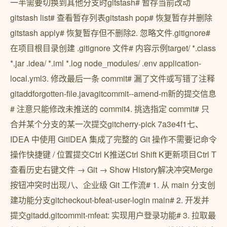
一半需要切换到其他分支时gitstash# 暂存当前改动
gitstash list# 查看暂存列表gitstash pop# 恢复暂存并删除
gitstash apply# 恢复暂存但不删除2. 忽略文件.gitignore#
在项目根目录创建 .gitignore 文件# 内容示例target/ *.class
*.jar .idea/ *.iml *.log node_modules/ .env application-
local.yml3. 修改最后一条 commit# 漏了文件或写错了注释
gitaddforgotten-file.javagitcommit--amend-m新的提交信息
# 注意只能修改未推送的 commit4. 挑选指定 commit# 只
合并某个分支的某一次提交gitcherry-pick 7a3e4f1七、
IDEA 中使用 GitIDEA 集成了完整的 Git 操作不需要记命令
操作快捷键 / 位置提交Ctrl K推送Ctrl Shift K更新项目Ctrl T
查看历史右键文件 → Git → Show History解决冲突Merge
按钮冲突时出现八、企业级 Git 工作流# 1. 从 main 分支创
建功能分支gitcheckout-bfeat-user-login main# 2. 开发并
提交gitadd.gitcommit-mfeat: 实现用户登录功能# 3. 拉取最