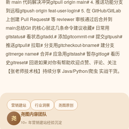
新 main 代码解决冲突gitpull origin main# 4. 推送功能分支
到远程gitpush origin feat-user-login# 5. 在 GitHub/GitLab
上创建 Pull Request# 等 reviewer 审核通过后合并到
main总结Git 的核心就这几条命令建议收藏# 日常用
gitstatus# 看状态gitadd.# 添加gitcommit-m# 提交gitpush#
推送gitpull# 拉取# 分支用gitcheckout-bname# 建分支
gitmerge name# 合并# 应急用gitstash# 暂存gitlog# 看历
史gitreset# 回退如果对你有帮助欢迎点赞、评论、关注
【张老师技术栈】持续分享 Java/Python/爬虫 实战干货。
营销建站
行业洞察
尧图原创
尧图内容团队
尧
10+ 年营销建站经验沉淀