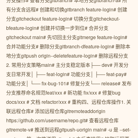
分支操作# 查看分支gitbranch# 本地分支gitbranch-a# 所
有分支含远程# 创建和切换gitbranch feature-login# 创建
分支gitcheckout feature-login# 切换分支gitcheckout-
bfeature-login# 创建并切换一步到位# 合并分支
gitcheckout main# 先切回主分支gitmerge feature-login#
合并功能分支# 删除分支gitbranch-dfeature-login# 删除本
地分支gitpush origin--deletefeature-login# 删除远程分支
2. 常用分支策略main# 主分支稳定版本├── dev# 开发分
支日常开发│ ├── feat-login# 功能分支│ ├── feat-pay#
功能分支│ └── fix-bug-101# 修复分支└── release# 发布
分支推荐命名规范feat/xxx # 新功能 fix/xxx # 修复bug
docs/xxx # 文档 refactor/xxx # 重构四、远程仓库操作1. 关
联远程仓库# 添加远程仓库gitremoteaddorigin
https://github.com/username/repo.git# 查看远程仓库
gitremote-v# 推送到远程gitpush-uorigin main# -u 是 --set-