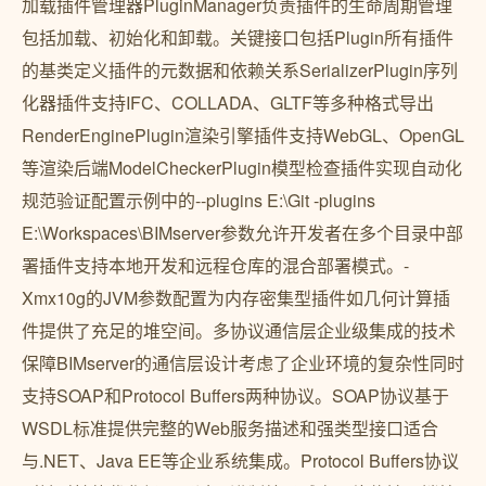
加载插件管理器PluginManager负责插件的生命周期管理
包括加载、初始化和卸载。关键接口包括Plugin所有插件
的基类定义插件的元数据和依赖关系SerializerPlugin序列
化器插件支持IFC、COLLADA、GLTF等多种格式导出
RenderEnginePlugin渲染引擎插件支持WebGL、OpenGL
等渲染后端ModelCheckerPlugin模型检查插件实现自动化
规范验证配置示例中的--plugins E:\Git -plugins
E:\Workspaces\BIMserver参数允许开发者在多个目录中部
署插件支持本地开发和远程仓库的混合部署模式。-
Xmx10g的JVM参数配置为内存密集型插件如几何计算插
件提供了充足的堆空间。多协议通信层企业级集成的技术
保障BIMserver的通信层设计考虑了企业环境的复杂性同时
支持SOAP和Protocol Buffers两种协议。SOAP协议基于
WSDL标准提供完整的Web服务描述和强类型接口适合
与.NET、Java EE等企业系统集成。Protocol Buffers协议