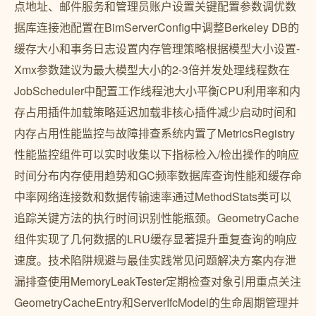
点地址、邮件服务和管理员账户设置关键配置参数调优数
据库连接池配置在BimServerConfig中调整Berkeley DB的
缓存大小和事务日志设置内存管理策略根据模型大小设置-
Xmx参数建议为最大模型大小的2-3倍并发处理线程数在
JobScheduler中配置工作线程池大小平衡CPU利用率和内
存占用插件加载策略延迟加载非核心插件减少启动时间和
内存占用性能监控与故障排查系统内置了MetricsRegistry
性能监控组件可以实时收集以下指标检入/检出操作的响应
时间分布内存使用趋势和GC频率数据库查询性能和缓存命
中率网络连接数和数据传输速率通过MethodStats类可以
追踪关键方法的执行时间识别性能瓶颈。GeometryCache
组件实现了几何数据的LRU缓存显著提升重复查询的响应
速度。技术陷阱规避与最佳实践常见问题解决方案内存泄
漏排查使用MemoryLeakTester定期检查对象引用重点关注
GeometryCacheEntry和ServerIfcModel的生命周期管理并