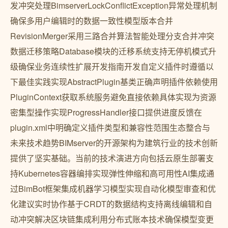
发冲突处理BimserverLockConflictException异常处理机制
确保多用户编辑时的数据一致性模型版本合并
RevisionMerger采用三路合并算法智能处理分支合并冲突
数据迁移策略Database模块的迁移系统支持无停机模式升
级确保业务连续性扩展开发指南开发自定义插件时遵循以
下最佳实践实现AbstractPlugin基类正确声明插件依赖使用
PluginContext获取系统服务避免直接依赖具体实现为资源
密集型操作实现ProgressHandler接口提供进度反馈在
plugin.xml中明确定义插件类型和兼容性范围生态整合与
未来技术趋势BIMserver的开源架构为建筑行业的技术创新
提供了坚实基础。当前的技术演进方向包括云原生部署支
持Kubernetes容器编排实现弹性伸缩和高可用性AI集成通
过BimBot框架集成机器学习模型实现自动化模型审查和优
化建议实时协作基于CRDT的数据结构支持离线编辑和自
动冲突解决区块链集成利用分布式账本技术确保模型变更