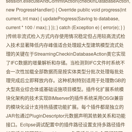
session.executeAndCommitAction(checkinDatabaseAction,
new ProgressHandler() { Override public void progress(int
current, int max) { updateProgress(Saving to database,
current * 100 / max); } }); } catch (Exception e) { error(e); } }
}传统非流式检入方式内存使用情况稳定但占用较高流式检
入技术显著降低内存峰值适合处理超大型建筑模型流式处
理的关键在于StreamingCheckinDatabaseAction类它实现
了IFC数据的增量解析和存储。当检测到IFC文件时系统不
会一次性加载全部数据而是按实体类型分批次处理每批处
理完成后立即释放内存。这种机制特别适用于处理数GB的
大型商业综合体或基础设施项目模型。插件化扩展系统模
块化架构的技术实现BIMserver的插件系统采用OSGi兼容
的模块化设计支持热插拔功能扩展。每个插件都是独立的
JAR包通过PluginDescriptor元数据声明其依赖关系和功能
接口。Eclipse调试配置中的插件路径设置支持多路径插件