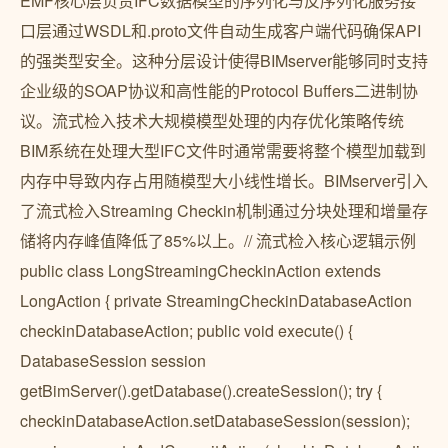
EMF核心层负责IFC数据模型的序列化与反序列化服务接
口层通过WSDL和.proto文件自动生成客户端代码确保API
的强类型安全。这种分层设计使得BIMserver能够同时支持
企业级的SOAP协议和高性能的Protocol Buffers二进制协
议。流式检入技术大规模模型处理的内存优化策略传统
BIM系统在处理大型IFC文件时通常需要将整个模型加载到
内存中导致内存占用随模型大小线性增长。BIMserver引入
了流式检入Streaming Checkin机制通过分块处理和增量存
储将内存峰值降低了85%以上。// 流式检入核心逻辑示例
public class LongStreamingCheckinAction extends
LongAction { private StreamingCheckinDatabaseAction
checkinDatabaseAction; public void execute() {
DatabaseSession session
getBimServer().getDatabase().createSession(); try {
checkinDatabaseAction.setDatabaseSession(session);