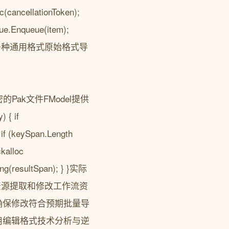
(cancellationToken);
eue.Enqueue(item);
转换为多种通用格式原始格式导
对加密的Pak文件FModel提供
 { if
 if (keySpan.Length
ckalloc
ring(resultSpan); } }实际
的资源提取和修改工作流资
确保修改符合预期批量导
用编辑格式技术分析与逆