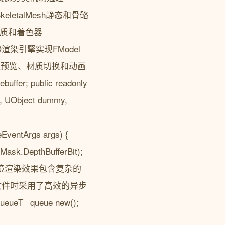
eletalMesh静态和骨骼
on材质和着色器
3D渲染引擎实现FModel
时模型预览、材质切换和动画
uffer; public readonly
n, UObject dummy,
EventArgs args) {
Mask.DepthBufferBit);
展示的游戏环境渲染效果包含复杂的
k文件时采用了高效的异步
eueT _queue new();