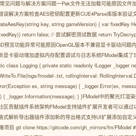
排查指南常见问题与解决方案问题一Pak文件无法加载可能原因文
解决方案检查AES密钥配置更新CUE4Parse库版本验证文件
teAesKey(string key, string gameVersion) { var fixedKey Hel
(fixedKey)) return false; // 尝试解密测试数据 return TryDecrypt
; }问题二3D预览功能异常可能原因OpenGL版本不兼容显卡驱动
3更新显卡驱动增加虚拟内存配置调试与日志系统FModel集成了Se
lass Logging { private static readonly ILogger _logger n
riteTo.File(logs/fmodel-.txt, rollingInterval: RollingInterval
rror(Exception ex, string message) { _logger.Error(ex, messag
sage) { _logger.Information(message); } }FMode
社区贡献插件系统架构FModel支持插件扩展开发者可以通
格式解析导出器插件添加新的导出格式支持UI扩展添加自定
it clone https://gitcode.com/gh_mirrors/fm/FMode