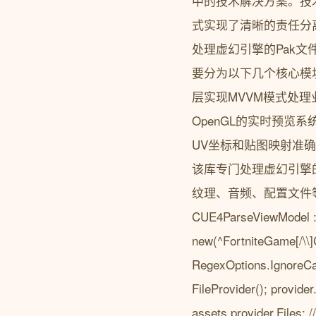
中的技术解决方案。技术架
式实现了清晰的责任分离
处理虚幻引擎的Pak文
要分为以下几个核心模块
层实现MVVM模式处
OpenGL的实时预览
UV坐标和贴图映射准确性
该库专门处理虚幻引擎
纹理、音频、配置文件等。F
CUE4ParseViewModel : 
new(^FortniteGame[/\\]C
RegexOptions.IgnoreCas
FileProvider(); provid
assets provider