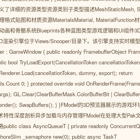
枚举定义了详细的资源类型资源类别子类型描述MeshStaticMesh, Sk
式贴图和材质资源MaterialsMaterial, MaterialFuncti
on, Rig动画和骨骼系统Blueprints各种蓝图类型游戏逻辑和UI组件
3D渲染引擎位于Views/Snooper/目录下。该引擎支持实
 : GameWindow { public readonly FramebufferObject Frameb
lic bool TryLoadExport(CancellationToken cancellationToke
Renderer.Load(cancellationToken, dummy, export); return
s.Count 0; } protected override void OnRenderFrame(Frame
s); GL.Clear(ClearBufferMask.ColorBufferBit | ClearBuffer
.Render(); SwapBuffers(); } }FModel的3D预览器
特性深度剖析异步加载与内存管理FModel在处理大型Pa
lass AsyncQueueT { private readonly ConcurrentQu
phoreSlim _semaphore new(0); public async TaskT