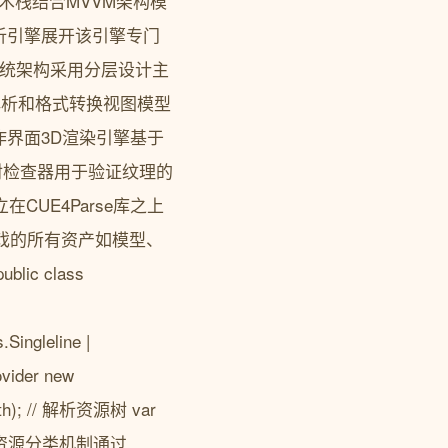
技术栈结合MVVM架构模
解析引擎展开该引擎专门
的系统架构采用分层设计主
源解析和格式转换视图模型
作界面3D渲染引擎基于
映射检查器用于验证纹理的
CUE4Parse库之上
游戏的所有资产如模型、
c class
Singleline |
ovider new
ePath); // 解析资源树 var
完善的资源分类机制通过