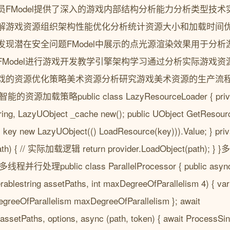
员FModel提供了深入的游戏内部结构分析能力分析类型技
解游戏资源组织架构性能优化分析统计资源大小和加载时间
发现潜在安全问题FModel中展示的点光源渲染效果用于分
FModel进行游戏开发教学引擎架构学习通过分析实际游戏
戏的资源优化策略美术资源分析研究游戏美术资源的生产流
源加载策略public class LazyResourceLoader { privat
ring, LazyUObject _cache new(); public UObject GetResource
key new LazyUObject(() LoadResource(key))).Value; } priv
 path) { // 实际加载逻辑 return provider.LoadObject(pa
处理public class ParallelProcessor { public async
blestring assetPaths, int maxDegreeOfParallelism 4) { var
egreeOfParallelism maxDegreeOfParallelism }; await
assetPaths, options, async (path, token) { await ProcessSin