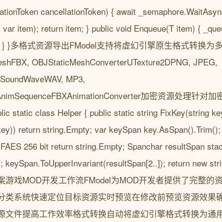
ionToken cancellationToken) { await _semaphore.WaitAsync
var item); return item; } public void Enqueue(T item) { _qu
lease(); } }多格式资源导出FModel支持将虚幻引擎原生格式
BX, OBJStaticMeshConverterUTexture2DPNG, JPEG,
USoundWaveWAV, MP3,
rUAnimSequenceFBXAnimationConverter加密资源处理针
c class Helper { public static string FixKey(string key)
key)) return string.Empty; var keySpan key.AsSpan().Trim();
// FAES 256 bit return string.Empty; Spanchar resultSpan sta
; keySpan.ToUpperInvariant(resultSpan[2..]); return new st
游戏MOD开发工作流FModel为MOD开发者提供了完整
分类系统快速定位目标资源实时预览在修改前预览资源效果
源文件提高工作效率格式转换自动将虚幻引擎格式转换为通