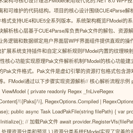
构与核心设计理念FModel采用现代化的.NET 8.0 WPF
和可维护的代码结构。项目的核心设计围绕CUE4Parse
件格式支持UE4和UE5全系列版本。系统架构概览FModel
解析核心层基于CUE4Parse库负责Pak文件的解包、资
理业务逻辑和数据绑定用户界面层WPF界面组件提供直观的操
系统扩展系统支持插件和自定义解析规则FModel内置的纹理
核心功能实现原理Pak文件解析机制FModel的核心功能建立在
的Pak文件格式。Pak文件是虚幻引擎的资源打包格式包含
Model通过以下步骤实现资源解析// 核心解析流程示例 publi
ViewModel { private readonly Regex _fnLiveRegex
ontent[/\\]Paks[/\\], RegexOptions.Compiled | RegexOptions.
e); public async Task LoadPakFile(string filePath) { var pr
er.Initialize(); // 加载Pak文件 await provider.RegisterVfs(fil
.Files; // 处理资源分类和预览 } }资源分类系统FModel实现了