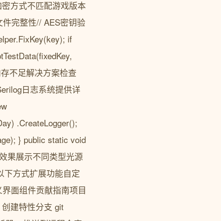
件加密方式不匹配游戏版本
完整性// AES密钥验
per.FixKey(key); if
TestData(fixedKey,
问题内存不足解决方案检查
rilog日志系统提供详
ew
.Day) .CreateLogger();
e); } public static void
l中的聚光灯渲染效果展示不同类型光源
过以下方式扩展功能自定
义界面组件贡献指南项目
l # 创建特性分支 git