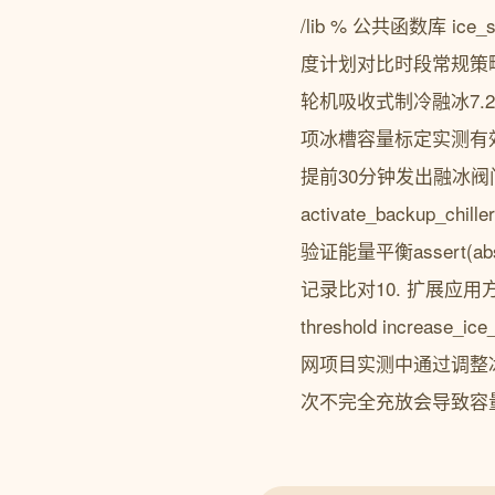
/lib % 公共函数库 ic
度计划对比时段常规策略优化策
轮机吸收式制冷融冰7.
项冰槽容量标定实测有
提前30分钟发出融冰阀门响应延
activate_backup_ch
验证能量平衡assert(ab
记录比对10. 扩展应用
threshold incre
网项目实测中通过调整
次不完全充放会导致容