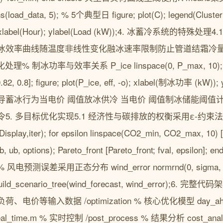
oad_data, 5); % 5个典型日 figure; plot(C); legend(Cluster 1
r 5); xlabel(Hour); ylabel(Load (kW));4. 冰蓄冷系统
效率曲线随温度非线性变化融冰速率限制防止管道结霜冷量衰减
制冰功率与效率关系 P_ice linspace(0, P_max, 10); eff [0.
, 0.82, 0.8]; figure; plot(P_ice, eff, -o); xlabel(制冰功率 (kW
导蓄冰行为当电价 阈值放冰供冷 当电价 阈值制冰储能阈值
. 多目标优化实现5.1 经济性与碳排放的权衡采用ε-约束法处理
Display,iter); for epsilon linspace(CO2_min, CO2_max, 10) [x,
, lb, ub, options); Pareto_front [Pareto_front; fval, eps
误差采用正态分布 wind_error normrnd(0, sigma, T, 
build_scenario_tree(wind_forecast, wind_error);
ta % 负荷、电价等输入数据 /optimization % 核心优化模型 day_
al_time.m % 实时控制 /post_process % 结果分析 cost_analysi