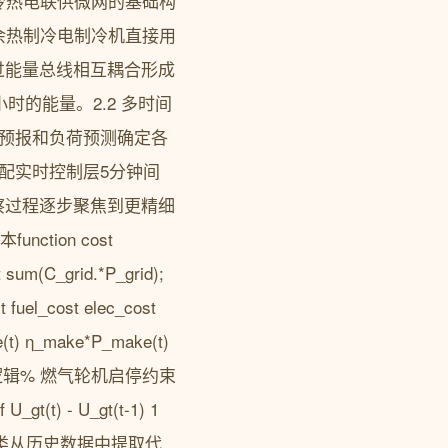
1 冷热电联供微网的基础构
余热制冷电制冷机直接用
过能量总线相互耦合形成
时的能量。2.2 多时间
气预报和负荷预测确定各
配实时控制层5分钟间
察过程逐步聚焦到更精细
tion cost
um(C_grid.*P_grid);
uel_cost elec_cost
_make*P_make(t)
的启停逻辑% 燃气轮机启停约束
_gt(t) - U_gt(t-1) 1
means聚类从历史数据中提取代