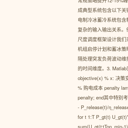
常规策略提升12-15%
成典型系统包含以下关
电制冷冰蓄冷系统包含
复杂的输入输出关系。例
尺度调度框架设计我们
机组启停计划和蓄冰策
隔处理突发负荷波动维
的时间维度。3. Matl
objective(x) % x: 决策
% 购电成本 penalty lamb
penalty; end其中特
- P_release(t)
for t 1:T P_gt(t) U_g
sum(U_gt(t:tTon_