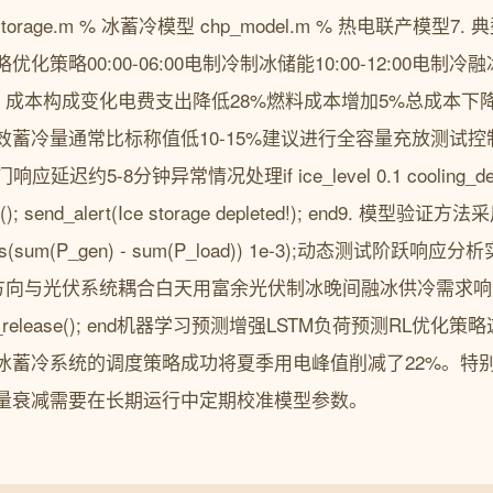
e_storage.m % 冰蓄冷模型 chp_model.m % 热电联产模型7
略00:00-06:00电制冷制冰储能10:00-12:00电制冷融冰供
2 成本构成变化电费支出降低28%燃料成本增加5%总成本下降1
效蓄冷量通常比标称值低10-15%建议进行全容量充放测试
迟约5-8分钟异常情况处理if ice_level 0.1 cooling_de
iller(); send_alert(Ice storage depleted!); end9.
s(sum(P_gen) - sum(P_load)) 1e-3);动态测试阶跃响
方向与光伏系统耦合白天用富余光伏制冰晚间融冰供冷需求响应参与if 
ase_ice_release(); end机器学习预测增强LSTM负荷预测R
冰蓄冷系统的调度策略成功将夏季用电峰值削减了22%。特
量衰减需要在长期运行中定期校准模型参数。