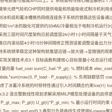
峰谷电费差可缩减30%以上。2. 系统架构与核心模型解析2.
键单元燃气轮机CHP同时提供电能和热能吸收式制冷机利用
制冰机组和蓄冰槽换热网络连接各子系统的管路这些设备通
如1m³冰的融化可提供约334MJ冷量相当于电制冷机运行3小
采用三层时间尺度架构日前调度层24小时1小时间隔基于天
略日内滚动层4小时15分钟间隔修正预测误差调整设备出力分
持系统频率稳定这种架构就像望远镜→放大镜→显微镜的观
ab实现关键技术点3.1 目标函数构建核心目标是最小化总运行成本func
变量向量 fuel_cost sum(C_fuel.*P_gt); % 燃料成本 elec_cost s
da.*sum(max(0, P_load - P_supply)); % 负荷缺额惩罚 cost f
别考虑了冰蓄冷系统的时移特性通过引入时间耦合约束Ice(t1) Ice(t) η
/η_release;3.2 混合整数线性规划求解采用MILP模型处理设备
t(t)*P_gt_max; P_gt(t) U_gt(t)*P_gt_min; % 最小运行时间约束 if U
min-1)) Ton_min; end end3.3 典型日负荷曲线生成使用K-