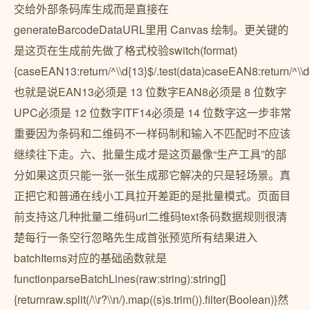
交给外部条码库生成而是直接在
generateBarcodeDataURL里用 Canvas 绘制。更关键的
是这页在生成前先做了格式校验switch(format)
{caseEAN13:return/^\\d{13}$/.test(data)caseEAN8:return/^\\d{8
也就是说EAN13必须是 13 位数字EAN8必须是 8 位数字
UPC必须是 12 位数字ITF14必须是 14 位数字这一步非常
重要因为条码和二维码不一样码制和输入不匹配时不应该
继续往下走。六、批量生成才是这页最像“生产工具”的部
分如果这页只能一张一张生成那它解决的只是轻场景。真
正把它和普通在线小工具拉开差距的是批量模式。页面目
前支持这几种批量二维码url二维码text条码数据规则很清
楚每行一条空行忽略先生成首张预览所有结果进入
batchItems对应的基础函数就是
functionparseBatchLines(raw:string):string[]
{returnraw.split(/\\r?\\n/).map((s)s.trim()).filter(Boolean)}然