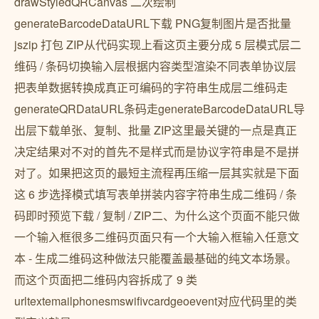
drawStyledQRCanvas 二次绘制
generateBarcodeDataURL下载 PNG复制图片是否批量
jszip 打包 ZIP从代码实现上看这页主要分成 5 层模式层二
维码 / 条码切换输入层根据内容类型渲染不同表单协议层
把表单数据转换成真正可编码的字符串生成层二维码走
generateQRDataURL条码走generateBarcodeDataURL导
出层下载单张、复制、批量 ZIP这里最关键的一点是真正
决定结果对不对的首先不是样式而是协议字符串是不是拼
对了。如果把这页的最短主流程再压缩一层其实就是下面
这 6 步选择模式填写表单拼装内容字符串生成二维码 / 条
码即时预览下载 / 复制 / ZIP二、为什么这个页面不能只做
一个输入框很多二维码页面只有一个大输入框输入任意文
本 - 生成二维码这种做法只能覆盖最基础的纯文本场景。
而这个页面把二维码内容拆成了 9 类
urltextemailphonesmswifivcardgeoevent对应代码里的类