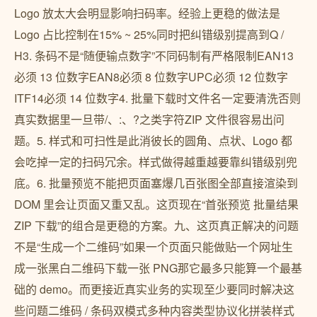
Logo 放太大会明显影响扫码率。经验上更稳的做法是
Logo 占比控制在15% ~ 25%同时把纠错级别提高到Q /
H3. 条码不是“随便输点数字”不同码制有严格限制EAN13
必须 13 位数字EAN8必须 8 位数字UPC必须 12 位数字
ITF14必须 14 位数字4. 批量下载时文件名一定要清洗否则
真实数据里一旦带/、:、?之类字符ZIP 文件很容易出问
题。5. 样式和可扫性是此消彼长的圆角、点状、Logo 都
会吃掉一定的扫码冗余。样式做得越重越要靠纠错级别兜
底。6. 批量预览不能把页面塞爆几百张图全部直接渲染到
DOM 里会让页面又重又乱。这页现在“首张预览 批量结果
ZIP 下载”的组合是更稳的方案。九、这页真正解决的问题
不是“生成一个二维码”如果一个页面只能做贴一个网址生
成一张黑白二维码下载一张 PNG那它最多只能算一个最基
础的 demo。而更接近真实业务的实现至少要同时解决这
些问题二维码 / 条码双模式多种内容类型协议化拼装样式