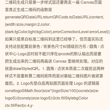
二维码生成只是第一步样式层还要再走一遍 Canvas页面
里真正生成二维码的函数是
generateQRDataURLreturnQRCode.toDataURL(content,
{width:size,margin:2,color:
{dark:fgColor,light:bgColor},errorCorrectionLevel:errorLevel})
如果只是黑白标准二维码到这里已经够了。但页面实际还
支持这些配置前景色 / 背景色尺寸纠错级别方形 / 圆角 / 点
状中心 Logo这时就不能只停在qrcode的默认输出而是要
把生成出来的二维码再画进 Canvas 里继续处理。对应的
就是drawStyledQR。1. 圆角 / 点状本质是二次裁剪这两种
样式不是重新算二维码矩阵而是对基础二维码图片做遮罩
裁剪。2. Logo先垫白底再贴图页面处理 Logo 的逻辑是
constlogoSMath.floor(size*(logoSize/100))constx(size-
logoS)/2consty(size-logoS)/2ctx.fillStylebgColor
ctx.fillRect(x-4,y-