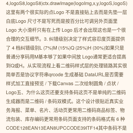
4,logoS8,logoS8)ctx.drawImage(logoImg,x,y,logoS,logoS)
这里有两个很实际的点Logo 不是直接贴上去而是先垫一层
白底Logo 尺寸不是写死而是按百分比可调另外页面里
Logo 大小滑杆只有在上传 Logo 后才会出现这也是一个很
合理的交互细节。3. 纠错级别决定了样式容忍度页面提供
了 4 档纠错级别L (7%)M (15%)Q (25%)H (30%)如果只是
普通分享码用M基本够了如果中间放 Logo通常更适合提高
到Q或H。从实现流程上看二维码样式层的处理链路其实很
简单否是协议字符串qrcode 生成基础 DataURL是否需要
样式加工直接预览 / 下载Canvas 二次绘制圆角 / 点状 /
Logo五、为什么这页还要支持条码这页不是单纯的二维码
生成器而是二维码 / 条码双模式。这个设计很贴近真实业
务海报、菜单、名片、活动页更常用二维码商品标签、物
流包装、库存编码更常用条码页面支持的条码格式有 6 种
CODE128EAN13EAN8UPCCODE39ITF14其中条码不是