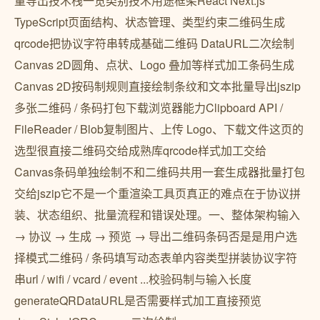
量导出技术栈一览类别技术用途框架React Next.js
TypeScript页面结构、状态管理、类型约束二维码生成
qrcode把协议字符串转成基础二维码 DataURL二次绘制
Canvas 2D圆角、点状、Logo 叠加等样式加工条码生成
Canvas 2D按码制规则直接绘制条纹和文本批量导出jszip
多张二维码 / 条码打包下载浏览器能力Clipboard API /
FileReader / Blob复制图片、上传 Logo、下载文件这页的
选型很直接二维码交给成熟库qrcode样式加工交给
Canvas条码单独绘制不和二维码共用一套生成器批量打包
交给jszip它不是一个重渲染工具页真正的难点在于协议拼
装、状态组织、批量流程和错误处理。一、整体架构输入
→ 协议 → 生成 → 预览 → 导出二维码条码否是是用户选
择模式二维码 / 条码填写动态表单内容类型拼装协议字符
串url / wifi / vcard / event ...校验码制与输入长度
generateQRDataURL是否需要样式加工直接预览