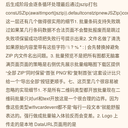
后生成阶段会逐条循环处理最后通过jszip打包
constJSZip(awaitimport(jszip)).defaultconstzipnewJSZip()con
这一层还有几个做得很实用的细节1. 批量条码支持失败跳
过如果某几行条码数据不合法页面不会整批报废而是跳过
失败项保留成功项把失败行号提示出来2. 文件名做了清洗
如果原始内容里带有这些字符/ \\ ? % * : | 会先替换掉避免
ZIP 内文件名出问题。3. 批量预览不是把所有图都无脑塞
满页面页面的策略是右侧优先展示批量缩略图下载区提供
“全部 ZIP”同时保留“首张 PNG”和“复制首张”这套设计比只
给一个“导出全部”按钮更顺手。七、这页里几个很容易被
忽略的实现细节1. 不是所有二维码类型都开放批量现在二
维码批量只对url和text开放这是一个很合理的边界。因为
像这些类型wifivcardevent都不是“每行一段文本”就能舒服
表达的。强行做成批量输入体验反而会变差。2. Logo 上
传走的是本地 DataURL页面用的是