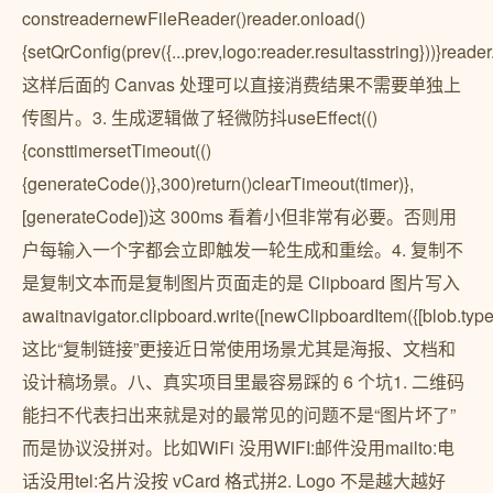
constreadernewFileReader()reader.onload()
{setQrConfig(prev({...prev,logo:reader.resultasstring}))}read
这样后面的 Canvas 处理可以直接消费结果不需要单独上
传图片。3. 生成逻辑做了轻微防抖useEffect(()
{consttimersetTimeout(()
{generateCode()},300)return()clearTimeout(timer)},
[generateCode])这 300ms 看着小但非常有必要。否则用
户每输入一个字都会立即触发一轮生成和重绘。4. 复制不
是复制文本而是复制图片页面走的是 Clipboard 图片写入
awaitnavigator.clipboard.write([newClipboardItem({[blob.type]
这比“复制链接”更接近日常使用场景尤其是海报、文档和
设计稿场景。八、真实项目里最容易踩的 6 个坑1. 二维码
能扫不代表扫出来就是对的最常见的问题不是“图片坏了”
而是协议没拼对。比如WiFi 没用WIFI:邮件没用mailto:电
话没用tel:名片没按 vCard 格式拼2. Logo 不是越大越好