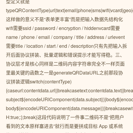
型定义就是
typeQRContentType|url|text|email|phone|sms|wifi|vcard|geo
这样做的意义不是“表单更丰富”而是把输入数据先结构化
wifi需要ssid / password / encryption / hiddenvcard需要
name / phone / email / company / title / address / urlevent
需要title / location / start / end / description只有先把输入拆
开后面协议拼装、批量逻辑和错误提示才能写得稳。三、
协议层才是核心同样是二维码内容字符串完全不一样页面
里最关键的函数之一是generateQRDataURL之前那段协
议拼装逻辑switch(contentType)
{caseurl:contentdata.url||breakcasetext:contentdata.text||br
subject${encodeURIComponent(data.subject||)}body${encod
body${encodeURIComponent(data.message||)}breakcasewifi:co
H:true;:};break}这段代码说明了一件事二维码不是“把用户
看到的文本原样塞进去”就行而是要拼成目标 App 或系统