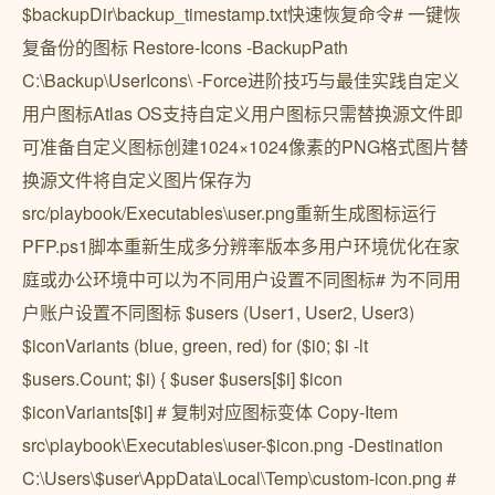
$backupDir\backup_timestamp.txt快速恢复命令# 一键恢
复备份的图标 Restore-Icons -BackupPath
C:\Backup\UserIcons\ -Force进阶技巧与最佳实践自定义
用户图标Atlas OS支持自定义用户图标只需替换源文件即
可准备自定义图标创建1024×1024像素的PNG格式图片替
换源文件将自定义图片保存为
src/playbook/Executables\user.png重新生成图标运行
PFP.ps1脚本重新生成多分辨率版本多用户环境优化在家
庭或办公环境中可以为不同用户设置不同图标# 为不同用
户账户设置不同图标 $users (User1, User2, User3)
$iconVariants (blue, green, red) for ($i0; $i -lt
$users.Count; $i) { $user $users[$i] $icon
$iconVariants[$i] # 复制对应图标变体 Copy-Item
src\playbook\Executables\user-$icon.png -Destination
C:\Users\$user\AppData\Local\Temp\custom-icon.png #