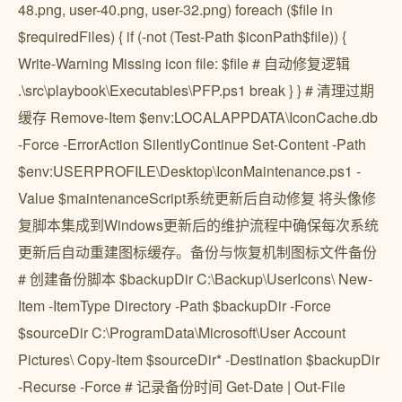
48.png, user-40.png, user-32.png) foreach ($file in
$requiredFiles) { if (-not (Test-Path $iconPath$file)) {
Write-Warning Missing icon file: $file # 自动修复逻辑
.\src\playbook\Executables\PFP.ps1 break } } # 清理过期
缓存 Remove-Item $env:LOCALAPPDATA\IconCache.db
-Force -ErrorAction SilentlyContinue Set-Content -Path
$env:USERPROFILE\Desktop\IconMaintenance.ps1 -
Value $maintenanceScript系统更新后自动修复 将头像修
复脚本集成到Windows更新后的维护流程中确保每次系统
更新后自动重建图标缓存。备份与恢复机制图标文件备份
# 创建备份脚本 $backupDir C:\Backup\UserIcons\ New-
Item -ItemType Directory -Path $backupDir -Force
$sourceDir C:\ProgramData\Microsoft\User Account
Pictures\ Copy-Item $sourceDir* -Destination $backupDir
-Recurse -Force # 记录备份时间 Get-Date | Out-File