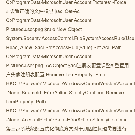
C:\ProgramData\Microsoft\User Account Pictures\ -Force
# 设置正确的文件权限 $acl Get-Acl
C:\ProgramData\Microsoft\User Account
Pictures\user.png $rule New-Object
System.Security.AccessControl.FileSystemAccessRule(User
Read, Allow) $acl.SetAccessRule($rule) Set-Acl -Path
C:\ProgramData\Microsoft\User Account
Pictures\user.png -AclObject $acl注册表配置调整# 重置用
户头像注册表配置 Remove-ItemProperty -Path
HKCU:\Software\Microsoft\Windows\CurrentVersion\Account
-Name SourceId -ErrorAction SilentlyContinue Remove-
ItemProperty -Path
HKCU:\Software\Microsoft\Windows\CurrentVersion\Account
-Name AccountPicturePath -ErrorAction SilentlyContinue
第三步系统级配置优化彻底方案对于顽固性问题需要进行