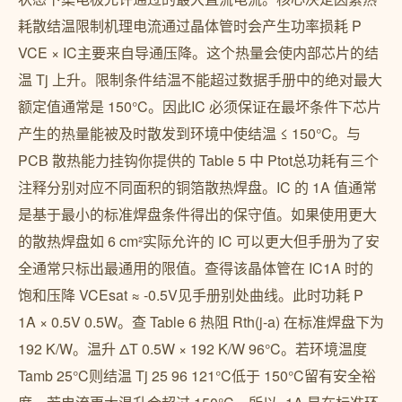
耗散结温限制机理电流通过晶体管时会产生功率损耗 P
VCE × IC主要来自导通压降。这个热量会使内部芯片的结
温 Tj 上升。限制条件结温不能超过数据手册中的绝对最大
额定值通常是 150°C。因此IC 必须保证在最坏条件下芯片
产生的热量能被及时散发到环境中使结温 ≤ 150°C。与
PCB 散热能力挂钩你提供的 Table 5 中 Ptot总功耗有三个
注释分别对应不同面积的铜箔散热焊盘。IC 的 1A 值通常
是基于最小的标准焊盘条件得出的保守值。如果使用更大
的散热焊盘如 6 cm²实际允许的 IC 可以更大但手册为了安
全通常只标出最通用的限值。查得该晶体管在 IC1A 时的
饱和压降 VCEsat ≈ -0.5V见手册别处曲线。此时功耗 P
1A × 0.5V 0.5W。查 Table 6 热阻 Rth(j-a) 在标准焊盘下为
192 K/W。温升 ΔT 0.5W × 192 K/W 96°C。若环境温度
Tamb 25°C则结温 Tj 25 96 121°C低于 150°C留有安全裕