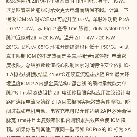
瞬态热阻抗 Zth 远小于稳态热阻 Rth可能只有十几 K/W。
这意味着芯片能短时承受更大电流而结温不超。计算一下
假设 ICM 2A 时VCEsat 可能升至 0.7V。单脉冲功耗 P 2A
× 0.7V 1.4W。从 Fig. 2 查得 1ms 脉宽、duty cycle0.01单
脉冲近似时Zth ≈ 20 K/W。温升 ΔT 1.4W × 20 K/W
28°C。即使从 85°C 环境开始结温也远低于 150°C。可见
真正限制 ICM 的不是热而是金属层/键合线的物理电流密
度极限。总结参数数值核心限制因素时间特性安全依据IC-
1 A稳态热耗散结温 ≤150°C连续直流稳态热阻 Rth 最大环
境温度ICM-2 A内部金属结构 / 键合线 的瞬时承载能力单
脉冲≤1ms瞬态热阻抗 Zth 电迁移极限实际应用建议设计电
路时连续电流应始终 ≤ 1A且需根据实际散热条件降额。瞬
间过载如电机启动、电容充电可以允许达到 2A但必须确保
脉宽 1ms并且重复频率很低否则积累热效应会使 ICM 降
额。如果你看到其他厂家同一型号如 BCP53的 IC 标为 2A