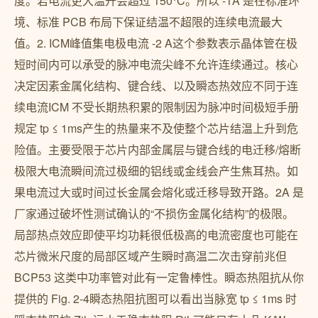
度。若电流更大温升会超过 150°C。所以 -1A 是在标准环
境、标准 PCB 布局下保证结温不超限的连续电流最大
值。2. ICM峰值集电极电流 -2 A这个参数表示晶体管在极
短时间内可以承受的脉冲电流尖峰不允许连续通过。核心
决定因素金属化结构、键合线、以及瞬态热效应不同于连
续电流ICM 不受长期热积累的限制因为脉冲时间极短手册
规定 tp ≤ 1ms产生的热量来不及使整个芯片结温上升到危
险值。主要受限于芯片内部金属层与键合线的电迁移/熔断
极限大电流瞬间流过极细的铝线或金线会产生焦耳热。如
果电流过大或时间过长金属会熔化或迁移导致开路。2A 是
厂家通过破坏性测试确认的“不损伤金属化结构”的极限。
局部热点效应即使平均功耗很低极高的电流密度也可能在
芯片微米尺度的局部区域产生瞬时高温二次击穿前兆但
BCP53 这类中功率管对此有一定鲁棒性。瞬态热阻抗从你
提供的 Fig. 2-4瞬态热阻抗图可以看出当脉宽 tp ≤ 1ms 时