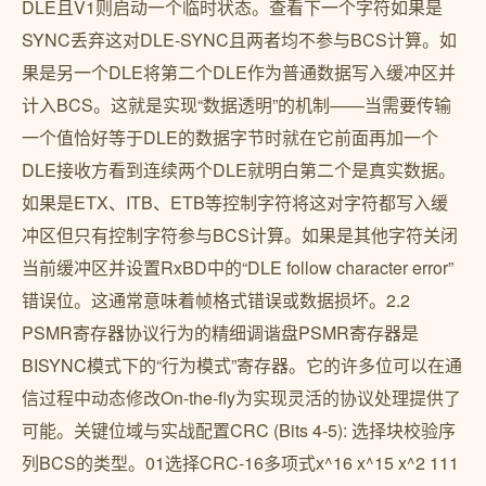
DLE且V1则启动一个临时状态。查看下一个字符如果是
SYNC丢弃这对DLE-SYNC且两者均不参与BCS计算。如
果是另一个DLE将第二个DLE作为普通数据写入缓冲区并
计入BCS。这就是实现“数据透明”的机制——当需要传输
一个值恰好等于DLE的数据字节时就在它前面再加一个
DLE接收方看到连续两个DLE就明白第二个是真实数据。
如果是ETX、ITB、ETB等控制字符将这对字符都写入缓
冲区但只有控制字符参与BCS计算。如果是其他字符关闭
当前缓冲区并设置RxBD中的“DLE follow character error”
错误位。这通常意味着帧格式错误或数据损坏。2.2
PSMR寄存器协议行为的精细调谐盘PSMR寄存器是
BISYNC模式下的“行为模式”寄存器。它的许多位可以在通
信过程中动态修改On-the-fly为实现灵活的协议处理提供了
可能。关键位域与实战配置CRC (Bits 4-5): 选择块校验序
列BCS的类型。01选择CRC-16多项式x^16 x^15 x^2 111