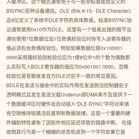
入缓冲区。这个模式通常用于与一些非标准或自定义的
BISYNC变种设备通信。DLE (Bits 8-15 - DLE Character):
这8位定义了系统中DLE字符的具体数值。标准BISYNC协
议通常使用0x10作为DLE。这里有一个极易出错的细节当
通信使用7位数据位加1位奇偶校验位时你写入该寄存器的
值必须包含奇偶校验位。例如如果数据位是0x100001
0000采用偶校验则校验位应为1使8位中1的个数为偶数那
么实际写入BDLE寄存器的值应为0x901001 0000。忽略
校验位是导致收发双方DLE识别不一致的常见原因。
BDLE在发送与接收中的实际作用在发送侧当控制器处于
透明模式且发生发送欠载Underrun即DMA来不及提供下一
个数据缓冲区时硬件会自动插入“DLE-SYNC”字符对来填
充空隙维持链路活跃直到新数据就绪。这是一个重要的硬
件辅助特性避免了因软件响应延迟导致的链路中断。 在接
收侧其行为是一个精细的状态机收到一个字符如果它是