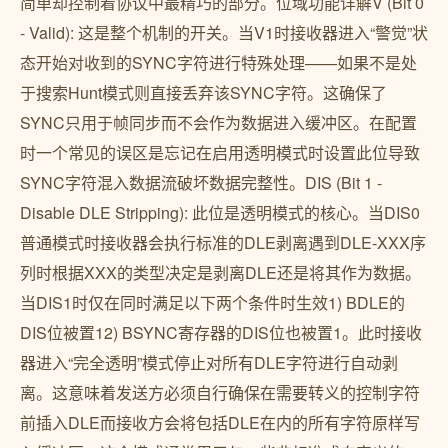
简单却控制着协议中最精巧的部分。位域功能详解V (Bit 0
- Valid): 这是整个机制的开关。当V1时接收器进入“警觉”状
态开始对收到的SYNC字符进行特殊处理——如果不是处
于搜索Hunt模式则直接丢弃该SYNC字符。这确保了
SYNC只用于帧同步而不会作为数据进入缓冲区。在配置
时一个常见的误区是忘记在启用透明模式时设置此位导致
SYNC字符混入数据流破坏数据完整性。DIS (Bit 1 -
Disable DLE Stripping): 此位是透明模式的核心。当DIS0
普通模式时接收器会执行标准的DLE剥离遇到DLE-XXX序
列时根据XXX的类型决定是剥离DLE还是将其作为数据。
当DIS1时仅在同时满足以下两个条件时生效1) BDLE的
DIS位被置12) BSYNC寄存器的DIS位也被置1。此时接收
器进入“完全透明”模式停止对所有DLE字符进行自动剥
离。这意味着发送方必须自行确保在需要转义的控制字符
前插入DLE而接收方会将包括DLE在内的所有字符原样写