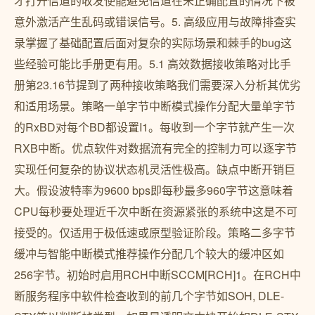
才打开信道的收发使能避免信道在未正确配置的情况下被
意外激活产生乱码或错误信号。5. 高级应用与故障排查实
录掌握了基础配置后面对复杂的实际场景和棘手的bug这
些经验可能比手册更有用。5.1 高效数据接收策略对比手
册第23.16节提到了两种接收策略我们需要深入分析其优劣
和适用场景。策略一单字节中断模式操作分配大量单字节
的RxBD对每个BD都设置I1。每收到一个字节就产生一次
RXB中断。优点软件对数据流有完全的控制力可以逐字节
实现任何复杂的协议状态机灵活性极高。缺点中断开销巨
大。假设波特率为9600 bps即每秒最多960字节这意味着
CPU每秒要处理近千次中断在资源紧张的系统中这是不可
接受的。仅适用于极低速或原型验证阶段。策略二多字节
缓冲与智能中断模式推荐操作分配几个较大的缓冲区如
256字节。初始时启用RCH中断SCCM[RCH]1。在RCH中
断服务程序中软件检查收到的前几个字节如SOH, DLE-