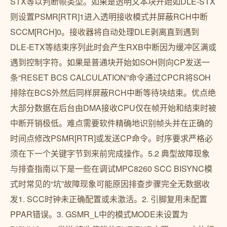
STX等以判断帧类型。如果是透明文本块开始如DLE-STX
则设置PSMR[RTR]1进入透明接收模式并屏蔽RCH中断
SCCM[RCH]0。接收器将自动处理DLE剥离直到遇到
DLE-ETX等结束序列此时会产生RXB中断因为缓冲区满或
遇到控制字符。如果是普通块开始如SOH则向CP发送一
条“RESET BCS CALCULATION”命令通过CPCR将SOH
排除在BCS外然后同样屏蔽RCH中断等待块结束。优点绝
大部分数据在后台由DMA接收CPU仅在帧开始和结束时被
中断开销极低。难点需要软件精确地识别帧头并在正确的
时间点修改PSMR[RTR]或发送CP命令。时序要求严格必
须在下一个关键字节到来前完成操作。5.2 典型故障现象
与排查指南以下是一些在调试MPC8260 SCC BISYNC模
式时常见的“坑”故障现象可能原因排查步骤完全无数据收
发1. SCC时钟未正确配置或未激活。2. 引脚复用未配置
PPAR错误。3. GSMR_L中的模式MODE未设置为