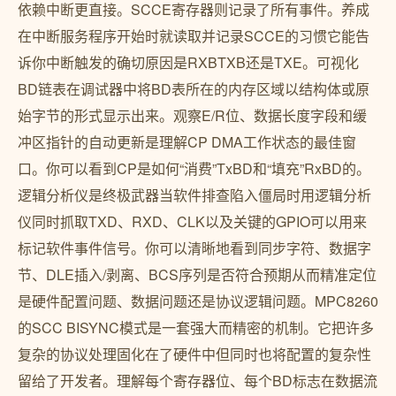
依赖中断更直接。SCCE寄存器则记录了所有事件。养成
在中断服务程序开始时就读取并记录SCCE的习惯它能告
诉你中断触发的确切原因是RXBTXB还是TXE。可视化
BD链表在调试器中将BD表所在的内存区域以结构体或原
始字节的形式显示出来。观察E/R位、数据长度字段和缓
冲区指针的自动更新是理解CP DMA工作状态的最佳窗
口。你可以看到CP是如何“消费”TxBD和“填充”RxBD的。
逻辑分析仪是终极武器当软件排查陷入僵局时用逻辑分析
仪同时抓取TXD、RXD、CLK以及关键的GPIO可以用来
标记软件事件信号。你可以清晰地看到同步字符、数据字
节、DLE插入/剥离、BCS序列是否符合预期从而精准定位
是硬件配置问题、数据问题还是协议逻辑问题。MPC8260
的SCC BISYNC模式是一套强大而精密的机制。它把许多
复杂的协议处理固化在了硬件中但同时也将配置的复杂性
留给了开发者。理解每个寄存器位、每个BD标志在数据流