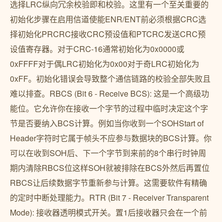
选择LRC纵向冗余校验即和校验。这里有一个至关重要的
初始化步骤在启用信道使能ENR/ENT前必须根据CRC选
择初始化PRCRC接收CRC预设值和PTCRC发送CRC预
设值寄存器。对于CRC-16通常初始化为0x0000或
0xFFFF对于偶LRC初始化为0x00对于奇LRC初始化为
0xFF。初始化错误会导致整个通信链路的校验全部失败且
难以排查。RBCS (Bit 6 - Receive BCS): 这是一个高级功
能位。它允许你在接收一个字节的过程中临时决定这个字
节是否要纳入BCS计算。例如当你收到一个SOHStart of
Header字符时它属于帧头不应参与数据块的BCS计算。你
可以在收到SOH后、下一个字节到来前的8个串行时钟周
期内清除RBCS位这样SOH就被排除在BCS外然后再置位
RBCS让后续数据字节重新参与计算。这需要软件有精确
的定时中断处理能力。RTR (Bit 7 - Receiver Transparent
Mode): 接收器透明模式开关。置1后接收器只会在一个前