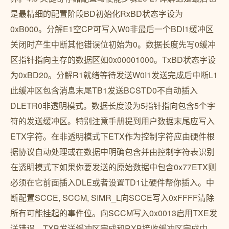
是最精细的配置阶段BD初始化RxBD状态字设为
0xB000。分解E1空CP可写入W0非最后一个BDI1缓冲区
关闭时产生中断其他错误位初始为0。数据长度先写0缓冲
区指针指向主存的数据区如0x00001000。TxBD状态字设
为0xBD20。分解R1就绪等待发送W0I1发送完成后中断L1
此缓冲区包含消息末尾TB1发送BCSTD0不自动插入
DLETR0非透明模式。数据长度设为5指针指向包含5个字
符的发送缓冲区。特别注意手册提到用户数据末尾应写入
ETX字符。在非透明模式下ETX作为控制字符应由硬件根
据协议自动处理或在数据中明确包含并由控制字符表识别
在透明模式下如果你要发送的原始数据中包含0x77ETX则
必须在它前面插入DLE或者设置TD1让硬件帮你插入。中
断配置SCCE, SCCM, SIMR_L向SCCE写入0xFFFF清除
所有可能挂起的事件位。向SCCM写入0x0013启用TXE发
送错误、TXB发送缓冲区完成和RXB接收缓冲区完成中