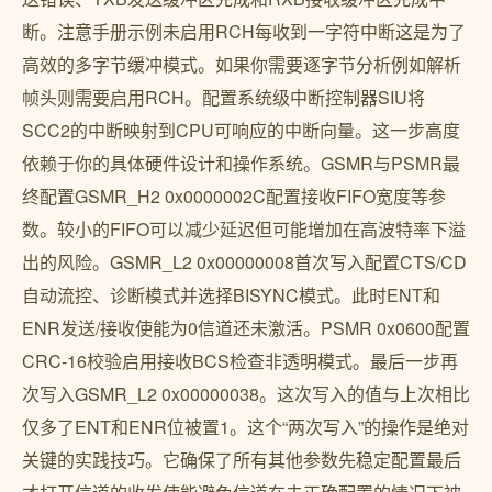
断。注意手册示例未启用RCH每收到一字符中断这是为了
高效的多字节缓冲模式。如果你需要逐字节分析例如解析
帧头则需要启用RCH。配置系统级中断控制器SIU将
SCC2的中断映射到CPU可响应的中断向量。这一步高度
依赖于你的具体硬件设计和操作系统。GSMR与PSMR最
终配置GSMR_H2 0x0000002C配置接收FIFO宽度等参
数。较小的FIFO可以减少延迟但可能增加在高波特率下溢
出的风险。GSMR_L2 0x00000008首次写入配置CTS/CD
自动流控、诊断模式并选择BISYNC模式。此时ENT和
ENR发送/接收使能为0信道还未激活。PSMR 0x0600配置
CRC-16校验启用接收BCS检查非透明模式。最后一步再
次写入GSMR_L2 0x00000038。这次写入的值与上次相比
仅多了ENT和ENR位被置1。这个“两次写入”的操作是绝对
关键的实践技巧。它确保了所有其他参数先稳定配置最后