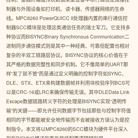
制器与外围设备如打印机、读卡器、传感器网络的生命
线。MPC8260 PowerQUICC II处理器内置的串行通信控
制器SCC模块是处理这类通信任务的瑞士军刀。它支持多
种协议而BISYNCBinary Synchronous Communication二
进制同步通信模式则是其中一种经典、可靠但配置也相对
复杂的半双工链路层协议。BISYNC协议的核心价值在于
其严格的数据完整性和同步机制。它不像简单的UART那
样“发了就不管”而是通过定义明确的控制字符如SYNC、
DLE、STX、ETX来构建数据帧并利用块校验序列BCS可
以是CRC-16或LRC来确保传输无误。其中DLEData Link
Escape数据链路转义字符的处理是BISYNC实现“透明传
输”的关键——即允许任何数据字节包括那些与控制字符值
相同的字节都能被安全地传输而不会被接收方误认为是控
制指令。本文将以MPC8260的SCC模块为硬件平台深入