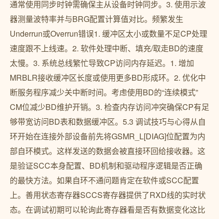
通常使用同步时钟需确保主从设备时钟同步。3. 使用示波
器测量波特率并与BRG配置计算值对比。频繁发生
Underrun或Overrun错误1. 缓冲区太小或数量不足CP处理
速度跟不上线速。2. 软件处理中断、填充/取走BD的速度
太慢。3. 系统总线繁忙导致CP访问内存延迟。1. 增加
MRBLR接收缓冲区长度或使用更多BD形成环。2. 优化中
断服务程序减少关中断时间。考虑使用BD的“连续模式”
CM位减少BD维护开销。3. 检查内存访问冲突确保CP有足
够带宽访问BD表和数据缓冲区。5.3 调试技巧与心得从自
环开始在连接外部设备前先将GSMR_L[DIAG]位配置为内
部自环模式。这样发送的数据会被直接环回给接收器。这
是验证SCC本身配置、BD机制和驱动程序逻辑是否正确
的最快方法。如果自环不通问题肯定在软件或SCC配置
上。善用状态寄存器SCCS寄存器提供了RXD线的实时状
态。在调试初期可以轮询此寄存器看是否有数据变化这比