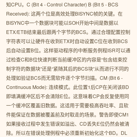
知CPU。C (Bit 4 - Control Character) B (Bit 5 - BCS
Received): 这两个位是高效处理BISYNC帧的关键。在
BISYNC中一个数据块可能以SOH开始中间是数据以
ETX/ETB结束最后跟两个字节的BCS。通过合理配置控制
字符表可以让硬件在收到ETX时自动设置C位在收到BCS
后自动设置B位。这样驱动程序的中断服务例程ISR可以通
过检查C和B位快速判断当前缓冲区的内容是“包含结束控
制字符的数据块”还是“紧随其后的BCS块”从而进行不同的
处理如验证BCS而无需软件逐个字节扫描。CM (Bit 6 -
Continuous Mode): 连续模式。此位置1后CP在关闭该BD
即填满缓冲区后不会清除E位。这意味着CP会反复使用同
一个缓冲区覆盖旧数据。这适用于需要极高吞吐率、且软
件能保证在数据被覆盖前及时取走的场景。警告即使CM1
如果接收过程中发生错误如溢出、CD丢失E位仍然会被清
除。所以在错误处理例程中必须重新初始化这个BD。DL