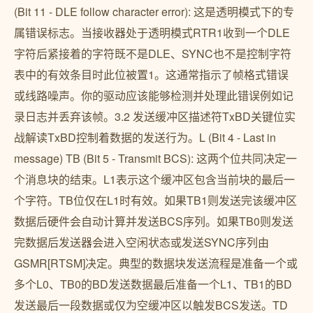
(Bit 11 - DLE follow character error): 这是透明模式下的专
属错误标志。当接收器处于透明模式RTR1收到一个DLE
字符后紧接着的字符既不是DLE、SYNC也不是控制字符
表中的有效条目时此位被置1。这通常指示了帧格式错误
或线路噪声。你的驱动应该能够检测并处理此错误例如记
录日志并丢弃该帧。3.2 发送缓冲区描述符TxBD关键位实
战解读TxBD控制着数据的发送行为。L (Bit 4 - Last in
message) TB (Bit 5 - Transmit BCS): 这两个位共同决定一
个消息块的结束。L1表示这个缓冲区包含当前块的最后一
个字符。TB位仅在L1时有效。如果TB1则发送完该缓冲区
数据后硬件会自动计算并发送BCS序列。如果TB0则发送
完数据后发送器会进入空闲状态或发送SYNC序列由
GSMR[RTSM]决定。典型的数据块发送流程是准备一个或
多个L0、TB0的BD发送数据最后准备一个L1、TB1的BD
发送最后一段数据或仅为空缓冲区以触发BCS发送。TD