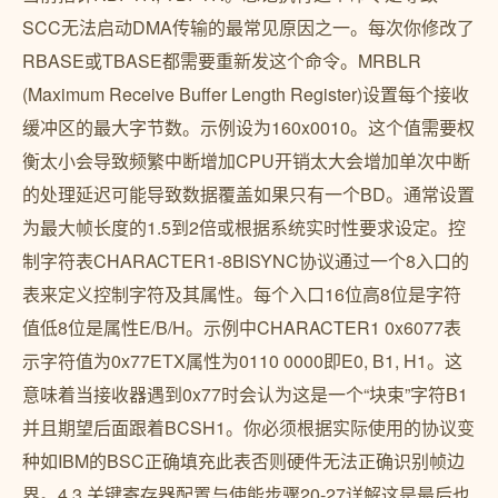
SCC无法启动DMA传输的最常见原因之一。每次你修改了
RBASE或TBASE都需要重新发这个命令。MRBLR
(Maximum Receive Buffer Length Register)设置每个接收
缓冲区的最大字节数。示例设为160x0010。这个值需要权
衡太小会导致频繁中断增加CPU开销太大会增加单次中断
的处理延迟可能导致数据覆盖如果只有一个BD。通常设置
为最大帧长度的1.5到2倍或根据系统实时性要求设定。控
制字符表CHARACTER1-8BISYNC协议通过一个8入口的
表来定义控制字符及其属性。每个入口16位高8位是字符
值低8位是属性E/B/H。示例中CHARACTER1 0x6077表
示字符值为0x77ETX属性为0110 0000即E0, B1, H1。这
意味着当接收器遇到0x77时会认为这是一个“块束”字符B1
并且期望后面跟着BCSH1。你必须根据实际使用的协议变
种如IBM的BSC正确填充此表否则硬件无法正确识别帧边
界。4.3 关键寄存器配置与使能步骤20-27详解这是最后也