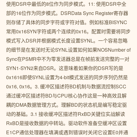
使用DSR中最低的8位作为同步模式。11: 使用DSR中全
部的16位作为同步模式。DSRData Sync Register寄存器
则存储了具体的同步字符或字符对值。例如标准BISYNC
常用0x16SYN字符或两个连续的0x16。配置时需要将同步
模式写入DSR并根据模式长度设置SYNL。一个容易忽略
的细节是在发送时无论SYNL设置如何如果NOSNumber of
Sync在PSMR中不为零发送器总是在帧前发送完整的一对
SYN1-SYN2来自DSR。这意味着如果你的DSR写的是
0x1616即使SYNL设置为4-bit模式发送的同步序列仍然是
0x16, 0x16。3. 缓冲区描述符BD机制与数据流控制SCC
通过缓冲区描述符BD与CPU核心协作这是一种高效且解
耦的DMA数据管理方式。理解BD的状态机是编写稳定驱
动的基础。3.1 接收缓冲区描述符RxBD关键位实战解读
RxBD是接收数据的中转站。驱动软件准备空缓冲区设置
E1CP通信处理器在填满或遇到错误时关闭它设置E0并通