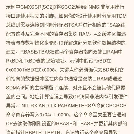
示例中CMXSCR[SC2]0将SCC2连接到NMSI非复用串行
接口即使用独立的引脚。如果你的设计使用时分复用TDM
总线则需要连接到时隙分配器TSA并进行相应的TSA路由
配置这涉及完全不同的寄存器集SI RAM。4.2 缓冲区描述
符表与参数初始化步骤6-19详解这部分是软件数据结构的
建立。RBASE/TBASE这两个寄存器指向双端口RAM中
RxBD和TxBD表的起始地址。示例中假设RxBD在
0x0000TxBD在0x0008。关键点你必须确保为BD表和它
们指向的数据缓冲区在内存中通常是双端口RAM或通过
SDMA访问的主存预留了连续、对齐且不会被其他代码覆
盖的空间。地址计算错误会导致CP访问非法内存引发硬件
异常。INIT RX AND TX PARAMETERS命令向CPCRCP
命令寄存器写入0x04a1_0000。这个命令至关重要它通知
CP去读取你刚刚设置的RBASE和TBASE并更新其内部的
当前指针RBPTR, TBPTR。忘记执行这个命令是导致