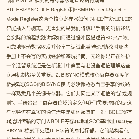
剖析BISYNC模式的寄存器级配置逻辑特别是
BDLEBISYNC DLE Register和PSMRProtocol-Specific
Mode Register这两个核心寄存器如何协同工作实现DLE的
智能插入与剥离。更重要的是我们将跳出手册的纯描述结
合实际的编程实践讲解如何通过缓冲区描述符BD来高效、
可靠地驱动数据收发并分享在调试此类“老派”协议时那些
手册上不会写的实战经验和避坑指南。无论你是正在维护
一个遗留系统还是在新设计中需要与老设备通信理解这些
底层机制都至关重要。2. BISYNC模式核心寄存器深度解
析要驾驭SCC的BISYNC模式必须像熟悉自己手掌的纹路
一样熟悉几个关键寄存器。它们共同定义了通信的“游戏规
则”。手册给出了寄存器位域的定义但我们需要理解的是这
些比特位在真实的通信流中是如何起舞的。2.1 BDLE寄存
器透明传输的守门人BDLE寄存器地址SCC基地址 0x40是
BISYNC模式下处理DLE字符的总指挥部。它的结构看似