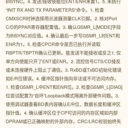
BISYNC。4. 发送/接收使能位ENT/ENR未置1。5. 未执行
“INIT RX AND TX PARAMETERS”命令。1. 检查
CMXSCR时钟选择用示波器测量CLK引脚。2. 核对Port
C/D的PPAR寄存器配置值。3. 确认GSMR_L[MODE]字段
为BISYNC对应值。4. 确认最后一步写GSMR_L时ENT和
ENR为1。5. 检查CPCR命令是否已执行并读取
RBPTR/TBPTR确认已更新。能发送不能接收或反之1. 仅
单方向使能只开了ENT或ENR。2. 流控信号CTS/CD接反
或未连接硬件上阻止了通信。3. RxBD或TxBD初始化错误
如E/R位错误。4. 缓冲区指针指向非法或不可访问内存。
1. 检查GSMR_L中ENT和ENR位。2. 检查GSMR_L[DIAG]
位尝试配置为“自环”Loopback模式隔离外部硬件问题。3.
使用调试器查看BD表内容确认E/R位、数据长度和缓冲区
指针值。4. 确认缓冲区位于CP可访问的内存区域如内部
DPRAM或已正确映射的外部内存。CRC/LRC校验始终失