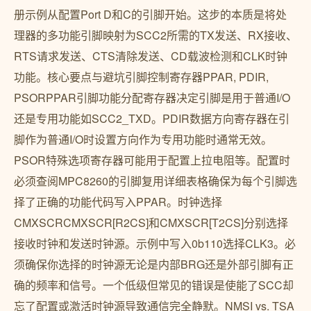
册示例从配置Port D和C的引脚开始。这步的本质是将处
理器的多功能引脚映射为SCC2所需的TX发送、RX接收、
RTS请求发送、CTS清除发送、CD载波检测和CLK时钟
功能。核心要点与避坑引脚控制寄存器PPAR, PDIR,
PSORPPAR引脚功能分配寄存器决定引脚是用于普通I/O
还是专用功能如SCC2_TXD。PDIR数据方向寄存器在引
脚作为普通I/O时设置方向作为专用功能时通常无效。
PSOR特殊选项寄存器可能用于配置上拉电阻等。配置时
必须查阅MPC8260的引脚复用详细表格确保为每个引脚选
择了正确的功能代码写入PPAR。时钟选择
CMXSCRCMXSCR[R2CS]和CMXSCR[T2CS]分别选择
接收时钟和发送时钟源。示例中写入0b110选择CLK3。必
须确保你选择的时钟源无论是内部BRG还是外部引脚有正
确的频率和信号。一个低级但常见的错误是使能了SCC却
忘了配置或激活时钟源导致通信完全静默。NMSI vs. TSA