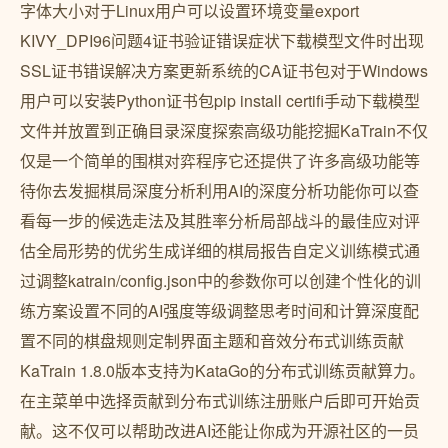
字体大小对于Linux用户可以设置环境变量export
KIVY_DPI96问题4证书验证错误症状下载模型文件时出现
SSL证书错误解决方案更新系统的CA证书包对于Windows
用户可以安装Python证书包pip install certifi手动下载模型
文件并放置到正确目录深度探索高级功能挖掘KaTrain不仅
仅是一个简单的围棋对弈程序它还提供了许多高级功能等
待你去发掘棋局深度分析利用AI的深度分析功能你可以查
看每一步的候选走法及其胜率分析局部战斗的最佳应对评
估全局形势的优劣生成详细的棋局报告自定义训练模式通
过调整katrain/config.json中的参数你可以创建个性化的训
练方案设置不同的AI强度等级调整思考时间和计算深度配
置不同的棋盘规则定制界面主题和音效分布式训练贡献
KaTrain 1.8.0版本支持为KataGo的分布式训练贡献算力。
在主菜单中选择贡献到分布式训练注册账户后即可开始贡
献。这不仅可以帮助改进AI还能让你成为开源社区的一员