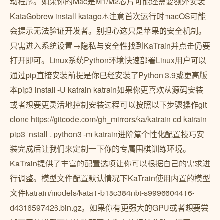
动程序。如果你的Mac是M1/M2芯片可能还需要额外安装
KataGobrew install katago⚠️注意首次运行时macOS可能
会提示无法验证开发者。别担心这只是苹果的安全机制。
只需进入系统设置→隐私与安全性找到KaTrain并点击仍要
打开即可。Linux系统Python环境快速部署Linux用户可以
通过pip直接安装前提是你已经安装了Python 3.9或更高版
本pip3 install -U katrain katrain如果你更喜欢从源码安装
或者想要更灵活地控制安装过程可以按照以下步骤操作git
clone https://gitcode.com/gh_mirrors/ka/katrain cd katrain
pip3 install . python3 -m katrain进阶篇个性化配置技巧安
装完成后让我们来定制一下你的专属围棋训练环境。
KaTrain提供了丰富的配置选项让你可以根据自己的需求进
行调整。模型文件配置默认情况下KaTrain使用内置的模型
文件katrain/models/kata1-b18c384nbt-s9996604416-
d4316597426.bin.gz。如果你有更强大的GPU或者想要尝