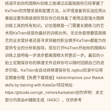
结语开启你的围棋AI训练之旅通过这篇指南你已经掌握了
KaTrain的完整安装和配置方法。从环境准备到实战应用从
基础设置到高级调优现在你已经具备了使用这款强大围棋
训练工具的所有知识。记住围棋是一门需要长期练习的艺
术而KaTrain就是你最好的训练伙伴。无论你是想要提高棋
艺的业余爱好者还是寻求突破的职业棋手KaTrain都能为你
提供专业的分析和指导。现在打开KaTrain开始你的围棋AI
训练之旅吧每一步进步都离围棋大师更近一步。最后的小
贴士定期保存你的棋谱文件这样你可以随时回顾自己的进
步历程。KaTrain会自动将棋谱保存在./sgfout目录中记得
定期备份哦【免费下载链接】katrainImprove your Baduk
skills by training with KataGo!项目地址:
https://gitcode.com/gh_mirrors/ka/katrain创作声明：本文
部分内容由AI辅助生成（AIGC），仅供参考