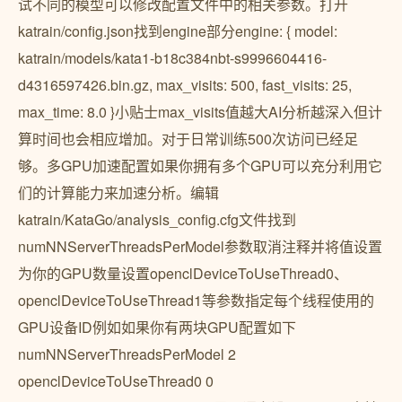
试不同的模型可以修改配置文件中的相关参数。打开
katrain/config.json找到engine部分engine: { model:
katrain/models/kata1-b18c384nbt-s9996604416-
d4316597426.bin.gz, max_visits: 500, fast_visits: 25,
max_time: 8.0 }小贴士max_visits值越大AI分析越深入但计
算时间也会相应增加。对于日常训练500次访问已经足
够。多GPU加速配置如果你拥有多个GPU可以充分利用它
们的计算能力来加速分析。编辑
katrain/KataGo/analysis_config.cfg文件找到
numNNServerThreadsPerModel参数取消注释并将值设置
为你的GPU数量设置openclDeviceToUseThread0、
openclDeviceToUseThread1等参数指定每个线程使用的
GPU设备ID例如如果你有两块GPU配置如下
numNNServerThreadsPerModel 2
openclDeviceToUseThread0 0