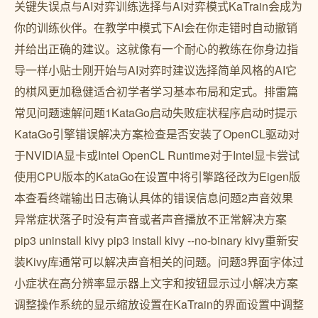
关键失误点与AI对弈训练选择与AI对弈模式KaTrain会成为
你的训练伙伴。在教学中模式下AI会在你走错时自动撤销
并给出正确的建议。这就像有一个耐心的教练在你身边指
导一样小贴士刚开始与AI对弈时建议选择简单风格的AI它
的棋风更加稳健适合初学者学习基本布局和定式。排雷篇
常见问题速解问题1KataGo启动失败症状程序启动时提示
KataGo引擎错误解决方案检查是否安装了OpenCL驱动对
于NVIDIA显卡或Intel OpenCL Runtime对于Intel显卡尝试
使用CPU版本的KataGo在设置中将引擎路径改为Eigen版
本查看终端输出日志确认具体的错误信息问题2声音效果
异常症状落子时没有声音或者声音播放不正常解决方案
pip3 uninstall kivy pip3 install kivy --no-binary kivy重新安
装Kivy库通常可以解决声音相关的问题。问题3界面字体过
小症状在高分辨率显示器上文字和按钮显示过小解决方案
调整操作系统的显示缩放设置在KaTrain的界面设置中调整