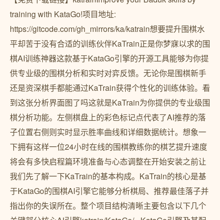
training with KataGo!项目地址:
https://gitcode.com/gh_mirrors/ka/katrain想要提升围棋水
平却苦于没有合适的训练伙伴KaTrain正是你梦寐以求的围
棋AI训练神器这款基于KataGo引擎的开源工具能够为你提
供专业级的围棋分析和实时对弈反馈。无论你是围棋新手
还是资深棋手都能通过KaTrain获得个性化的训练体验。看
到这张分析界面图了吗这就是KaTrain为你提供的专业级围
棋分析功能。左侧棋盘上的彩色标记点代表了AI推荐的落
子位置右侧则实时显示胜率曲线和详细数据统计。想象一
下拥有这样一位24小时在线的围棋教练你的棋艺提升速度
将会有多快启程篇环境准备与心态调整在开始安装之前让
我们先了解一下KaTrain的基本构成。KaTrain的核心是基
于KataGo的围棋AI引擎它能够分析棋局、推荐最佳落子并
指出你的失误所在。整个项目结构清晰主要包含以下几个