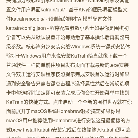
关键部分核心AI引擎katrain/KataGo/ - KataGo引擎及其配
置文件用户界面katrain/gui/ - 基于Kivy的图形界面模型文
件katrain/models/ - 预训练的围棋AI模型配置文件
katrain/config.json - 程序配置参数小贴士如果你是围棋初
学者可以先从默认设置开始等熟悉了基本操作后再调整高
级参数。核心篇分步安装实战Windows系统一键式安装体
验对于Windows用户来说安装KaTrain简直就像下载一个
普通软件一样简单前往项目发布页面下载最新的.exe安装
文件双击运行安装程序按照提示完成安装首次运行时如果
遇到安全警告只需右键点击程序选择属性然后在常规选项
卡中勾选解除锁定即可安装完成后你会在开始菜单中找到
KaTrain的快捷方式。点击启动一个全新的围棋世界就在你
面前展开了macOS系统Homebrew轻松搞定如果你是
macOS用户推荐使用Homebrew进行安装这是最便捷的方
式brew install katrain安装完成后在终端输入katrain即可启