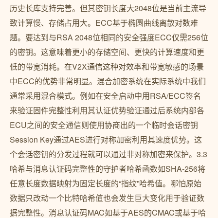
历史长库支持完善。但其密钥长度大2048位是当前主流导
致计算慢、存储占用大。ECC基于椭圆曲线离散对数难
题。要达到与RSA 2048位相同的安全强度ECC仅需256位
的密钥。这意味着更小的存储空间、更快的计算速度和更
低的带宽消耗。在V2X通信这种对效率和带宽敏感的场景
中ECC的优势非常明显。混合加密系统在实际系统中我们
通常采用混合模式。例如在安全启动中用RSA/ECC签名
来验证固件完整性利用其认证优势验证通过后系统内部各
ECU之间的安全通信则使用协商出的一个临时会话密钥
Session Key通过AES进行对称加密利用其速度优势。这
个会话密钥的分发过程就可以通过非对称加密来保护。3.3
哈希与消息认证码完整性的守护者哈希函数如SHA-256将
任意长度数据映射为固定长度的“指纹”哈希值。哪怕原始
数据只改动一个比特哈希值也会发生巨大变化用于验证数
据完整性。消息认证码MAC如基于AES的CMAC或基于哈