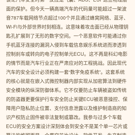
面的保护。但今天一辆高端汽车的代码量可能超过一架波
音787车载网络节点超过100个并且通过蜂窝网络、蓝牙、
Wi-Fi与外部世界时刻相连。这意味着攻击面已经从物理钥
匙孔扩展到了无形的数字空间。一个恶意软件可能通过你
手机蓝牙连接的漏洞入侵到车载信息娱乐系统进而渗透到
控制刹车或转向的电子控制单元ECU。这不再是科幻电影
的情节而是汽车行业正在严肃应对的工程挑战。因此现代
汽车的安全设计必须构建一套“数字免疫系统”。这套系统
的核心就是在嵌入式微控制器内部实现从加密算法到硬件
安全模块的纵深防御体系。它不仅要防止车辆被盗如传统
的防盗器更要保护行车安全防止关键ECU被恶意操控、保
障用户隐私防止位置、支付信息泄露以及维护制造商的知
识产权防止固件被非法复制或篡改。我参与过多个车载
ECU的安全方案设计深刻体会到安全不是某个单一芯片或