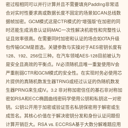
密过程相同可以并行计算并且不需要填充Padding非常适
合对实时性要求高或数据长度不固定的场景如CAN总线数
据帧加密。GCM模式这是CTR模式的“增强版”在加密的同
时还能生成消息认证码MAC一次性解决机密性和完整性认
证且效率很高。在需要同时加密和认证的场合如OTA升级
包传输GCM是首选。关键参数与实操对于AES密钥长度有
128、192、256位三种。在汽车领域AES-128目前被认为
是安全且高效的平衡点。IV必须随机且唯一重复使用IV会
严重削弱CTR和GCM模式的安全性。在实现时务必使用芯
片提供的真随机数发生器TRNG或经过认证的伪随机数发
生器PRNG来生成IV。3.2 非对称加密信任的基石非对称加
密如RSA和ECC椭圆曲线密码学使用公钥和私钥这一对密
钥。公钥公开用于加密或验证签名私钥保密用于解密或生
成签名。其核心价值在于解决密钥分发和身份认证问题但
计算开销巨大。RSA vs. ECCRSA基于大数分解难题应用