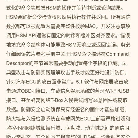
式化的命令块触发HSM的操作并等待中断或轮询结果。
HSM会解析命令检查权限然后执行操作并返回。所有通信
数据都可以被配置为需要完整性校验MAC。开发注意事项
调用HSM API通常有固定的时序和缓冲区对齐要求。错误
地填充命令结构体可能导致HSM无响应或返回错误。务必
仔细阅读芯片参考手册中关于HSM命令描述符Command
Descriptor的章节通常需要手动配置每个字段的位域。5.
典型攻击与防御实践理解攻击手段才能更好地设计防御。
针对汽车ECU的攻击面非常广。5.1 软件与网络层攻击攻
击通过OBD-II接口、车载信息娱乐系统的蓝牙/Wi-Fi/USB
接口、甚至蜂窝网络T-Box入侵尝试刷写恶意固件或窃取
数据。防御安全启动确保只有经签名的固件才能被加载。
防火墙与入侵检测系统在车载网关ECU上部署严格过滤和
监控不同网络域如娱乐域、底盘域、动力域之间的通信阻
断异常报文。安全刷写实现完整的UDS统一诊断服务安全