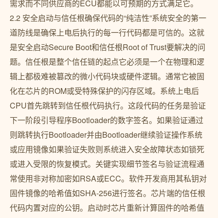
需求而不同供应商的ECU都能以可预期的方式满足它。
2.2 安全启动与信任根确保代码的“纯洁性”系统安全的第一
道防线是确保上电后执行的每一行代码都是可信的。这就
是安全启动Secure Boot和信任根Root of Trust要解决的问
题。信任根是整个信任链的起点它必须是一个在物理和逻
辑上都极难被篡改的微小代码块或硬件逻辑。通常它被固
化在芯片的ROM或受特殊保护的闪存区域。系统上电后
CPU首先跳转到信任根代码执行。这段代码的任务是验证
下一阶段引导程序Bootloader的数字签名。如果验证通过
则跳转执行Bootloader并由Bootloader继续验证操作系统
或应用镜像如果验证失败则系统进入安全故障状态如锁死
或进入受限的恢复模式。关键实现细节签名与验证流程通
常使用非对称加密如RSA或ECC。软件开发商用其私钥对
固件镜像的哈希值如SHA-256进行签名。芯片端的信任根
代码内置对应的公钥。启动时芯片重新计算固件的哈希值