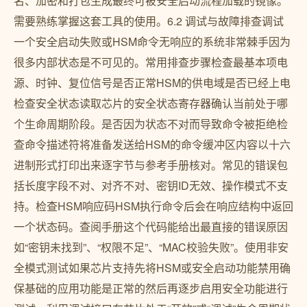
名、加密和打包生成最终可被安全启动流程加载的镜像。
需要熟练掌握这套工具的使用。6.2 调试与故障排查调试
一个安全启动失败或HSM命令无响应的系统非常棘手因为
很多内部状态是不可见的。常用排查步骤检查最基本项电
源、时钟、复位信号是否正常HSM的供电域是否已经上电
检查安全状态读取芯片的安全状态寄存器确认当前处于哪
个生命周期阶段。是否因为状态不对而导致命令被拒绝检
查命令描述符将准备发送给HSM的命令缓冲区内容以十六
进制形式打印出来逐字节与参考手册核对。常见的错误包
括长度字段不对、对齐不对、密钥ID无效、操作模式不支
持。检查HSM响应码HSM执行命令后会在响应结构中返回
一个状态码。查阅手册这个代码能给出最直接的错误原因
如“密钥未找到”、“权限不足”、“MAC校验失败”。使用非安
全模式测试如果芯片支持先将HSM或安全启动功能禁用确
保基础的应用功能是正常的然后再逐步启用安全功能进行