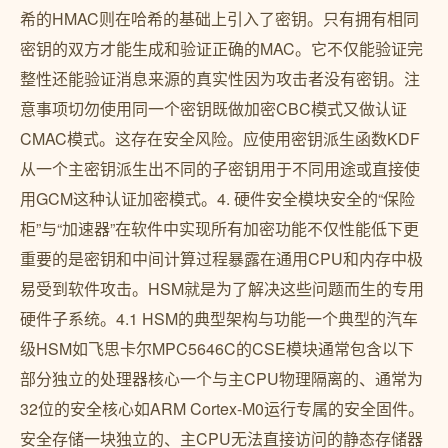
希的HMAC则在哈希的基础上引入了密钥。只有拥有相同
密钥的双方才能生成和验证正确的MAC。它不仅能验证完
整性还能验证消息来源的真实性因为攻击者没有密钥。注
意事项切勿使用同一个密钥既做加密CBC模式又做认证
CMAC模式。这存在安全风险。应使用密钥派生函数KDF
从一个主密钥派生出不同的子密钥用于不同用途或直接使
用GCM这种认证加密模式。4. 硬件安全模块安全的“保险
柜”与“加速器”在软件中实现所有加密功能不仅性能低下更
重要的是密钥和中间计算过程暴露在通用CPU和内存中极
易受到软件攻击。HSM就是为了解决这些问题而生的专用
硬件子系统。4.1 HSM的典型架构与功能一个典型的汽车
级HSM如飞思卡尔MPC5646C的CSE模块通常包含以下
部分独立的处理器核心一个与主CPU物理隔离的、通常为
32位的安全核心如ARM Cortex-M0运行专属的安全固件。
安全存储一块独立的、主CPU无法直接访问的静态存储器