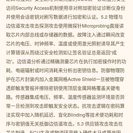
访问Security Access机制使用非对称加密验证诊断仪身份
并使用会话密钥对刷写数据进行加密和认证。5.2 物理与
边信道攻击攻击探测攻击使用微探针Microprobing直接读
取芯片内部总线或存储器的数据。故障注入通过瞬间改变
芯片的电压、时钟频率、温度或使用激光照射诱导其产生
计算错误从而绕过安全检测如让签名验证总是返回“成
功”。边信道分析通过精确测量芯片在执行加密操作时的功
耗、电磁辐射或时间消耗来分析出密钥信息。防御物理防
护在芯片封装内加入金属网格Active Shield一旦被物理穿
透即触发警报并擦除密钥使用顶层金属网格覆盖关键电
路。传感器集成电压、频率、温度传感器监测环境是否异
常一旦检测到攻击即触发安全状态。抗攻击逻辑在密码算
法实现中加入随机延迟、盲化Blinding等技术使功耗和时
序与密钥值无关抵御边信道攻击。5.3 供应链攻击攻击在
芯片制造、ECU生产或物流环节植入硬件木马或篡改固