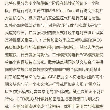
示将应用分为多个阶段每个阶段在跳转前验证下一个阶
段。在运行时则主要依靠MPU/TrustZone进行访问控制并
对最核心的、极少变动的安全监控代码进行完整性校验。
3. 核心加密算法对称与非对称的“矛与盾”加密算法是安全
大厦的砖石。在资源受限的嵌入式环境中选对算法并理解
其特性至关重要。3.1 对称加密效率之王对称加密如AES
高级加密标准加密和解密使用同一把密钥。其最大优势是
速度快、计算资源消耗低。工作模式的选择ECB模式最简
单每个数据块独立加密。致命缺点相同的明文块会产生相
同的密文块会暴露数据模式如图6中的企鹅图片绝对禁止
用于加密有意义的数据。CBC模式引入初始化向量IV每个
明文块先与前一个密文块进行异或再加密实现了“雪崩效
应”密文无模式可言是常用的加密模式。缺点是加密不能并
行化。CTR模式将计数器加密后生成密钥流再与明文异
或。它将分组密码变成了流密码。优势非常明显加密和解