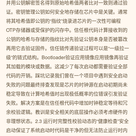
并用公钥解密签名得到原始哈希值两者比对一致则通过验
证。密钥管理公钥如何安全地存储在芯片中是关键。通常
将其哈希值即公钥的“指纹”烧录进芯片的一次性可编程
OTP存储器或受保护的闪存中。信任根代码计算接收到的
公钥的哈希与存储的指纹比对先验证公钥本身是否被篡改
再用它去验证固件。信任链传递验证过程可以是“一级拉一
级”的链式结构。Bootloader验证应用镜像应用镜像再验证
其加载的模块或数据。这减少了每次启动都需要验证全部
代码的开销。踩坑记录我们曾在一个项目中遇到安全启动
失败的问题最终排查发现是芯片的时钟源在启动初期尚未
稳定导致在计算哈希值时出现极低概率的位错误引发验证
失败。解决方案是在信任根代码中增加时钟稳定等待和冗
余校验逻辑。教训是安全相关的底层操作必须考虑硬件的
非理想状态。2.3 运行时完整性校验动态的“健康检查”安全
启动保证了系统启动时代码是干净的但无法防止运行时内