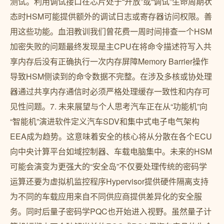
测试。利用调试接口在芯片处于“开放”或“调试”生命周期状
态时HSM可能提供额外的调试日志或寄存器访问权限。善
用这些功能。血泪教训我们曾花费一周时间排查一个HSM
加密失败的问题最终发现是主CPU在将命令描述符写入共
享内存后没有正确执行一次内存屏障Memory Barrier操作
导致HSM侧读到的命令数据不完整。在涉及多核或协处理
器通过共享内存通信时必须严格处理缓存一致性和内存可
见性问题。7. 未来展望与个人思考汽车正在从“功能机”向
“智能机”演进软件定义汽车SDV和集中式电子电气架构
EEA成为趋势。这意味着安全的核心将从分散在各个ECU
向中央计算平台如域控制器、车载电脑集中。未来的HSM
可能会演变为更强大的“安全岛”不仅要处理传统的密码学
运算还要为虚拟机监控程序Hypervisor提供硬件隔离支持
为不同的车载应用来自不同供应商提供差异化的安全服
务。同时后量子密码学PQC也开始进入视野。虽然量子计