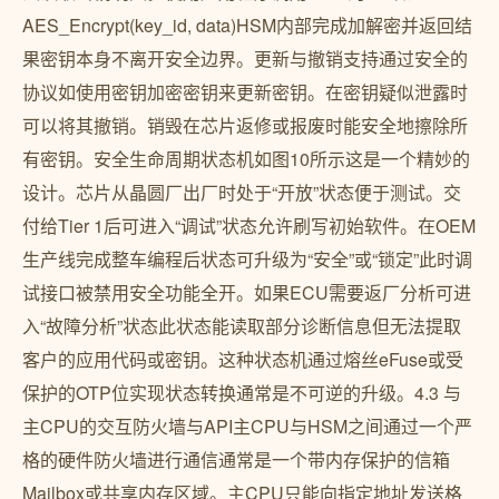
AES_Encrypt(key_id, data)HSM内部完成加解密并返回结
果密钥本身不离开安全边界。更新与撤销支持通过安全的
协议如使用密钥加密密钥来更新密钥。在密钥疑似泄露时
可以将其撤销。销毁在芯片返修或报废时能安全地擦除所
有密钥。安全生命周期状态机如图10所示这是一个精妙的
设计。芯片从晶圆厂出厂时处于“开放”状态便于测试。交
付给Tier 1后可进入“调试”状态允许刷写初始软件。在OEM
生产线完成整车编程后状态可升级为“安全”或“锁定”此时调
试接口被禁用安全功能全开。如果ECU需要返厂分析可进
入“故障分析”状态此状态能读取部分诊断信息但无法提取
客户的应用代码或密钥。这种状态机通过熔丝eFuse或受
保护的OTP位实现状态转换通常是不可逆的升级。4.3 与
主CPU的交互防火墙与API主CPU与HSM之间通过一个严
格的硬件防火墙进行通信通常是一个带内存保护的信箱
Mailbox或共享内存区域。主CPU只能向指定地址发送格