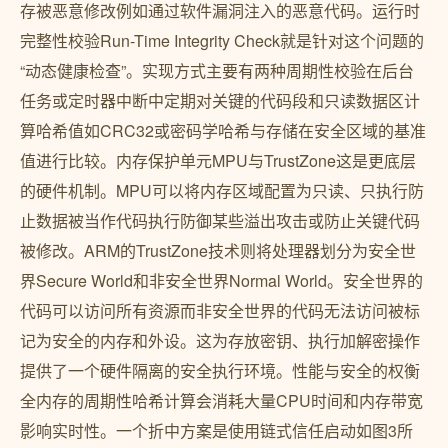
存被恶意修改例如通过软件漏洞注入的恶意代码。运行时
完整性校验Run-Time Integrity Check就是针对这个问题的
“动态健康检查”。实现方式主要有两种周期性校验在后台
任务或定时器中断中定期对关键的代码段和只读数据区计
算哈希值如CRC32或密码学哈希与存储在安全区域的基准
值进行比较。内存保护单元MPU与TrustZone这是更底层
的硬件机制。MPU可以将内存区域配置为只读、只执行防
止数据被当作代码执行防御某些溢出攻击或防止关键代码
被修改。ARM的TrustZone技术则将处理器划分为安全世
界Secure World和非安全世界Normal World。安全世界的
代码可以访问所有资源而非安全世界的代码无法访问被标
记为安全的内存和外设。这为存放密钥、执行加解密操作
提供了一个硬件隔离的安全执行环境。性能与安全的权衡
全内存的周期性哈希计算会消耗大量CPU时间和内存带宽
影响实时性。一个折中方案是使用链式信任启动如图3所