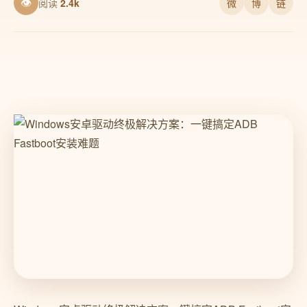
👁
阅读
2.4k
微
博
链