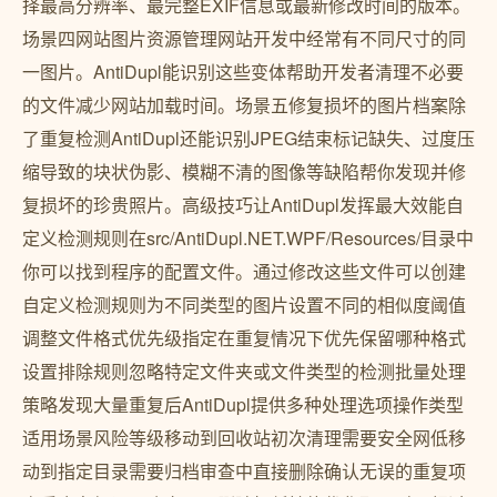
择最高分辨率、最完整EXIF信息或最新修改时间的版本。
场景四网站图片资源管理网站开发中经常有不同尺寸的同
一图片。AntiDupl能识别这些变体帮助开发者清理不必要
的文件减少网站加载时间。场景五修复损坏的图片档案除
了重复检测AntiDupl还能识别JPEG结束标记缺失、过度压
缩导致的块状伪影、模糊不清的图像等缺陷帮你发现并修
复损坏的珍贵照片。高级技巧让AntiDupl发挥最大效能自
定义检测规则在src/AntiDupl.NET.WPF/Resources/目录中
你可以找到程序的配置文件。通过修改这些文件可以创建
自定义检测规则为不同类型的图片设置不同的相似度阈值
调整文件格式优先级指定在重复情况下优先保留哪种格式
设置排除规则忽略特定文件夹或文件类型的检测批量处理
策略发现大量重复后AntiDupl提供多种处理选项操作类型
适用场景风险等级移动到回收站初次清理需要安全网低移
动到指定目录需要归档审查中直接删除确认无误的重复项