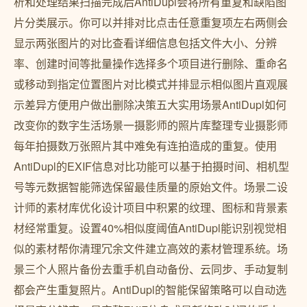
析和处理结果扫描完成后AntiDupl会将所有重复和缺陷图
片分类展示。你可以并排对比点击任意重复项左右两侧会
显示两张图片的对比查看详细信息包括文件大小、分辨
率、创建时间等批量操作选择多个项目进行删除、重命名
或移动到指定位置图片对比模式并排显示相似图片直观展
示差异方便用户做出删除决策五大实用场景AntiDupl如何
改变你的数字生活场景一摄影师的照片库整理专业摄影师
每年拍摄数万张照片其中难免有连拍造成的重复。使用
AntiDupl的EXIF信息对比功能可以基于拍摄时间、相机型
号等元数据智能筛选保留最佳质量的原始文件。场景二设
计师的素材库优化设计项目中积累的纹理、图标和背景素
材经常重复。设置40%相似度阈值AntiDupl能识别视觉相
似的素材帮你清理冗余文件建立高效的素材管理系统。场
景三个人照片备份去重手机自动备份、云同步、手动复制
都会产生重复照片。AntiDupl的智能保留策略可以自动选