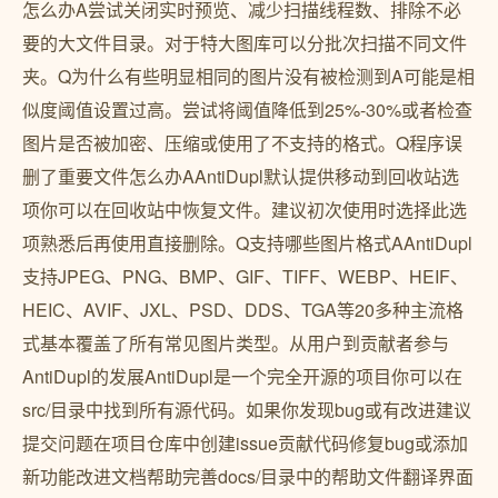
怎么办A尝试关闭实时预览、减少扫描线程数、排除不必
要的大文件目录。对于特大图库可以分批次扫描不同文件
夹。Q为什么有些明显相同的图片没有被检测到A可能是相
似度阈值设置过高。尝试将阈值降低到25%-30%或者检查
图片是否被加密、压缩或使用了不支持的格式。Q程序误
删了重要文件怎么办AAntiDupl默认提供移动到回收站选
项你可以在回收站中恢复文件。建议初次使用时选择此选
项熟悉后再使用直接删除。Q支持哪些图片格式AAntiDupl
支持JPEG、PNG、BMP、GIF、TIFF、WEBP、HEIF、
HEIC、AVIF、JXL、PSD、DDS、TGA等20多种主流格
式基本覆盖了所有常见图片类型。从用户到贡献者参与
AntiDupl的发展AntiDupl是一个完全开源的项目你可以在
src/目录中找到所有源代码。如果你发现bug或有改进建议
提交问题在项目仓库中创建issue贡献代码修复bug或添加
新功能改进文档帮助完善docs/目录中的帮助文件翻译界面