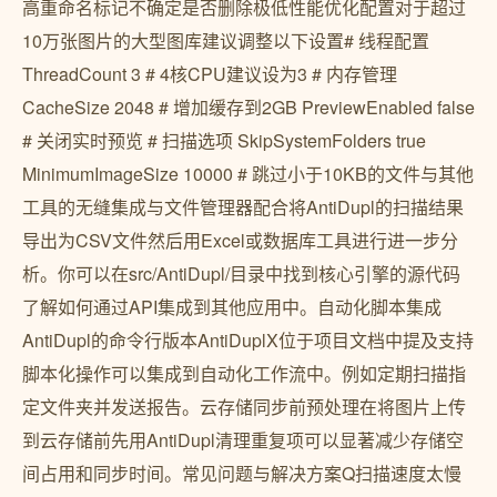
高重命名标记不确定是否删除极低性能优化配置对于超过
10万张图片的大型图库建议调整以下设置# 线程配置
ThreadCount 3 # 4核CPU建议设为3 # 内存管理
CacheSize 2048 # 增加缓存到2GB PreviewEnabled false
# 关闭实时预览 # 扫描选项 SkipSystemFolders true
MinimumImageSize 10000 # 跳过小于10KB的文件与其他
工具的无缝集成与文件管理器配合将AntiDupl的扫描结果
导出为CSV文件然后用Excel或数据库工具进行进一步分
析。你可以在src/AntiDupl/目录中找到核心引擎的源代码
了解如何通过API集成到其他应用中。自动化脚本集成
AntiDupl的命令行版本AntiDuplX位于项目文档中提及支持
脚本化操作可以集成到自动化工作流中。例如定期扫描指
定文件夹并发送报告。云存储同步前预处理在将图片上传
到云存储前先用AntiDupl清理重复项可以显著减少存储空
间占用和同步时间。常见问题与解决方案Q扫描速度太慢