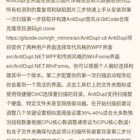
AntiDupl主界面左侧显示图片详细信息和元数据右侧列出
所有检测到的重复项和缺陷图片三步快速上手从安装到第
一次扫描第一步获取并构建AntiDupl首先从GitCode仓库
克隆项目源码git clone
https://gitcode.com/gh_mirrors/an/AntiDupl cd AntiDupl项
目提供了两种用户界面选择现代风格的WPF界面
src/AntiDupl.NET.WPF和传统风格的WinForms界面
src/AntiDupl.NET.WinForms。你可以根据个人偏好选择构
建其中一个版本。第二步配置你的第一次扫描启动程序后
你会看到一个简洁的界面。点击工具栏上的文件夹图标或
使用快捷键CtrlO选择要扫描的目录。AntiDupl支持扫描整
个硬盘、特定文件夹甚至网络驱动器。在开始扫描前建议
调整几个关键设置相似度阈值设置30%-40%适合大多数情
况线程数量根据CPU核心数调整通常设为CPU核心数减1
包含子文件夹确保勾选此项以扫描所有嵌套目录第三步分