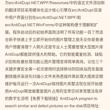
为src/AntiDupl.NET.WPF/Resources/中的语言文件添加新
的翻译项目采用模块化设计核心引擎在src/AntiDupl/目录
中用户界面分别在src/AntiDupl.NET.WPF/和
src/AntiDupl.NET.WinForms/中这种架构便于理解和扩
展。程序启动后的初始界面简洁明了所有功能一目了然适
合新手快速上手立即开始你的图片整理之旅无论你是普通
用户想要清理个人照片还是专业人士需要管理大型图片库
AntiDupl都能提供强大的帮助。它的智能重复检测、缺陷
识别和批量处理功能让图片整理变得简单高效。记住三个
关键步骤安全第一初次使用时选择移动到回收站而非直接
删除循序渐进先扫描小文件夹熟悉操作再处理大图库定期
维护每月运行一次AntiDupl保持图片库整洁现在就开始使
用AntiDupl释放被重复图片占用的宝贵空间享受整洁有序
的数字生活吧【免费下载链接】AntiDuplA program to
search similar and defect pictures on the disk项目地址: