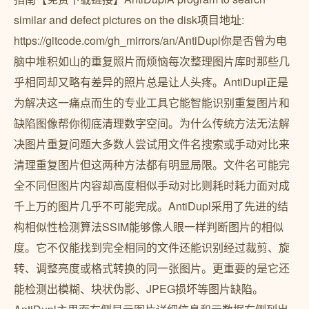
similar and defect pictures on the disk项目地址:
https://gitcode.com/gh_mirrors/an/AntiDupl你是否曾为电
脑中堆积如山的重复照片而烦恼每次整理图片库时那些几
乎相同却又略有差异的照片总是让人头疼。AntiDupl正是
为解决这一痛点而生的专业工具它能智能识别重复图片和
缺陷图像帮你彻底清理数字空间。为什么传统方法无法解
决图片重复问题大多数人尝试用文件名搜索或手动对比来
清理重复图片但这两种方法都有明显局限。文件名可能完
全不同但图片内容却高度相似手动对比则耗时耗力面对成
千上万的图片几乎不可能完成。AntiDupl采用了先进的结
构相似性检测算法SSIM能够像人眼一样判断图片的相似
度。它不仅能找到完全相同的文件还能识别经过裁剪、旋
转、调整亮度或格式转换的同一张图片。更重要的是它还
能检测出模糊、块状伪影、JPEG损坏等图片缺陷。