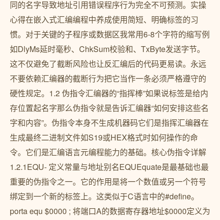
同的名字导致地址引用错误程序行为完全不可预测。实操
心得在嵌入式汇编编程中养成使用简短、明确标签的习
惯。对于关键的子程序或数据区我常用6-8个字符的缩写例
如DlyMs延时毫秒、ChkSum校验和、TxByte发送字节。
这不仅避免了截断风险也让反汇编后的代码更易读。永远
不要依赖汇编器的截断行为把它当作一条必须严格遵守的
硬性规定。1.2 伪指令汇编器的“指挥棒”如果说标签是给内
存位置起名字那么伪指令就是告诉汇编器“如何安排这些名
字和内容”。伪指令本身不生成机器码它们是指挥汇编器在
生成最终二进制文件如S19或HEX格式时如何操作的命
令。它们是汇编语言元编程能力的基础。核心伪指令详解
1.2.1EQU- 定义常量与地址别名EQUEquate是最基础也最
重要的伪指令之一。它的作用是将一个数值或另一个符号
绑定到一个新的标签上。这类似于C语言中的#define。
porta equ $0000 ; 将端口A的数据寄存器地址$0000定义为