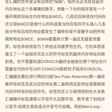
在汇编的世界里没有这样的“保姆”。程序员必须亲自面对
内存地址这个赤裸裸的数字。想象一下你的程序里有一个
循环跳转目标在内存地址$08DD。几周后回来修改代码你
还记得$08DD是做什么的吗或者当你在程序开头插入几条
指令所有后续的地址都发生了偏移你是不是要手动把所有
跳转地址$08EE、$0866都重新计算一遍这无疑是场噩
梦。标签系统就是为了终结这场噩梦而生的。它的本质是
建立了一个由程序员定义的符号标签到最终内存地址的映
射表。你不需要知道DONSCN最终会被放在哪个地址你只
需要在代码中写JSR DONSCN跳转到子程序DONSCN。
汇编器在幕后进行两轮扫描Two-Pass Assembly第一遍收
集所有标签及其对应的地址第二遍再用这些地址值替换掉
代码中所有的标签符号。标签的定义与使用规则在大多数
汇编器中标签通常以字母开头后跟字母、数字或下划线并
以冒号:结尾在某些语法中冒号可省略。例如MainLoop: ;