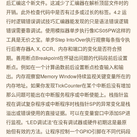
后汇编这个新文件。这减少了汇编器在解析顶层文件时的
开销。此外检查代码中是否有过多或过长的标签。4.2 运
行时逻辑错误调试技巧汇编器能发现的只是语法错误逻辑
错误需要靠调试。使用模拟器单步执行像ICS05PW这样的
工具是无价之宝。单步Step Into/Over执行观察每条指令执
行后寄存器A, X, CCR、内存和端口的变化是否符合预
期。善用断点Breakpoint在怀疑出问题的代码段前后设置
断点。例如在一个计算函数前后设置断点检查输入和输
出。内存观察窗Memory Window持续监视关键变量所在的
内存地址。如果你发现TickCounter在某个中断后没有增加
那么问题可能出在中断服务程序或中断使能上。栈指针监
视在调试复杂程序或中断程序时栈指针SP的异常变化是栈
溢出或错误使用的直接证据。可以在变量窗口中添加SP进
行监视。“LED调试法”在没有调试器或硬件初期这是最原
始但有效的方法。让程序控制一个GPIO引脚在不同代码段