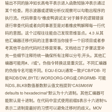
输出不同的脉冲如长高电平表示进入函数短脉冲表示通过
某个检查。用示波器或逻辑分析仪观察可以勾勒出程序的
执行流。代码审查与“橡皮鸭调试法”对于棘手的逻辑错误
逐行审查代码或者向同事甚至是对着橡皮鸭解释每一行代
码的意图。这个过程往往能自己发现思维盲点。4.3 从其
他汇编器迁移代码的注意事项当你接手一个旧项目或者参
考其他平台的代码时迁移是常事。文档给出了步骤这里补
充一些细节注释符统一确保所有注释以分号;开头。其他汇
编器可能用#、//或*。伪指令转换这是重灾区。不同汇编器
的伪指令名可能不同。EQU-EQU(通常一致)FCB/FDB- 可
能叫DB/DW,.BYTE/.WORDORG-ORG或.ORGRMB- 可能
叫DS,.BLKB数值基数默认值文档提到“CASM05W
defaults to hexadecimal”默认为十六进制。其他汇编器可
能默认是十进制。在代码中显式使用前缀$表示十六进制%
表示二进制是最好的习惯可以避免迁移时的歧义。MOV