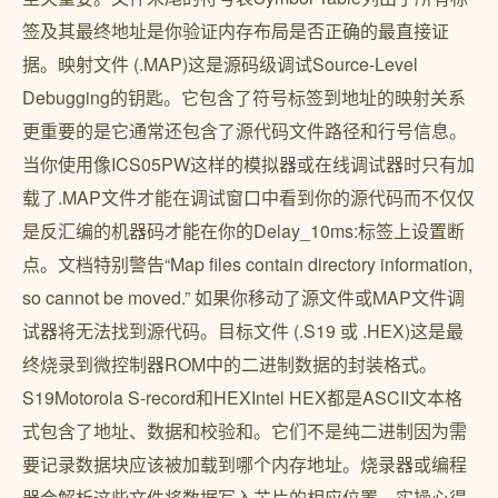
签及其最终地址是你验证内存布局是否正确的最直接证
据。映射文件 (.MAP)这是源码级调试Source-Level
Debugging的钥匙。它包含了符号标签到地址的映射关系
更重要的是它通常还包含了源代码文件路径和行号信息。
当你使用像ICS05PW这样的模拟器或在线调试器时只有加
载了.MAP文件才能在调试窗口中看到你的源代码而不仅仅
是反汇编的机器码才能在你的Delay_10ms:标签上设置断
点。文档特别警告“Map files contain directory information,
so cannot be moved.” 如果你移动了源文件或MAP文件调
试器将无法找到源代码。目标文件 (.S19 或 .HEX)这是最
终烧录到微控制器ROM中的二进制数据的封装格式。
S19Motorola S-record和HEXIntel HEX都是ASCII文本格
式包含了地址、数据和校验和。它们不是纯二进制因为需
要记录数据块应该被加载到哪个内存地址。烧录器或编程
器会解析这些文件将数据写入芯片的相应位置。实操心得