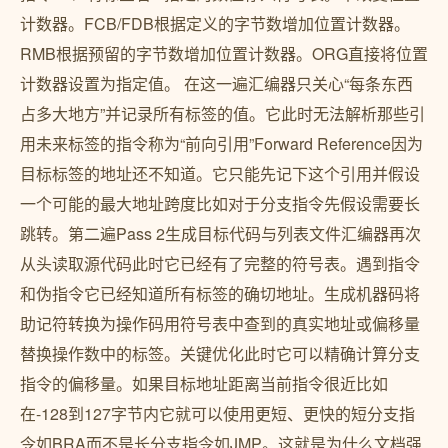
计数器。FCB/FDB根据定义的字节数增加位置计数器。
RMB根据预留的字节数增加位置计数器。ORG直接将位置
计数器设置为指定值。 在这一遍汇编器只关心“每条东西
占多大地方”并记录所有标签的值。它此时无法解析那些引
用未来标签的指令称为“前向引用”Forward Reference因为
目标标签的地址还不知道。它只能先记下这个引用并假设
一个可能的最大地址跨度比如对于分支指令先假设需要长
跳转。第二遍Pass 2生成目标代码与列表文件汇编器再次
从头读取源代码此时它已经有了完整的符号表。遇到指令
和伪指令它已经知道所有标签的确切地址。生成机器码将
助记符转换为操作码用符号表中查到的真实地址或偏移量
替换操作数中的标签。关键优化此时它可以精确计算分支
指令的偏移量。如果目标地址距离当前指令很近比如
在-128到127字节内它就可以使用更短、更快的短分支指
令如BRA而不是长分支指令如JMP。这就是为什么文档强