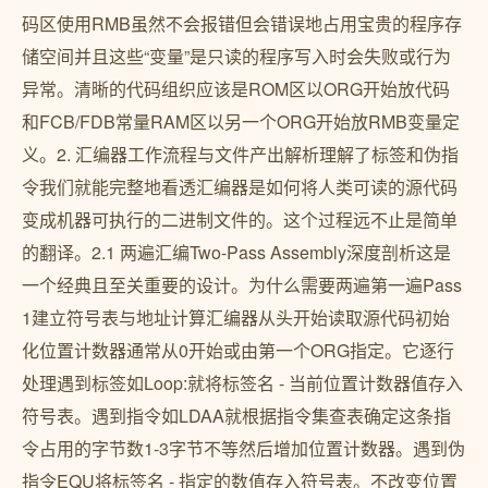
码区使用RMB虽然不会报错但会错误地占用宝贵的程序存
储空间并且这些“变量”是只读的程序写入时会失败或行为
异常。清晰的代码组织应该是ROM区以ORG开始放代码
和FCB/FDB常量RAM区以另一个ORG开始放RMB变量定
义。2. 汇编器工作流程与文件产出解析理解了标签和伪指
令我们就能完整地看透汇编器是如何将人类可读的源代码
变成机器可执行的二进制文件的。这个过程远不止是简单
的翻译。2.1 两遍汇编Two-Pass Assembly深度剖析这是
一个经典且至关重要的设计。为什么需要两遍第一遍Pass
1建立符号表与地址计算汇编器从头开始读取源代码初始
化位置计数器通常从0开始或由第一个ORG指定。它逐行
处理遇到标签如Loop:就将标签名 - 当前位置计数器值存入
符号表。遇到指令如LDAA就根据指令集查表确定这条指
令占用的字节数1-3字节不等然后增加位置计数器。遇到伪
指令EQU将标签名 - 指定的数值存入符号表。不改变位置