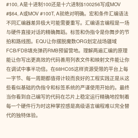
#100, A是十进制100还是十六进制$100256写成MOV
#$64, A或MOV #100T, A就绝对明确。宏和条件汇编语法
不同汇编器差异极大可能需要重写。汇编语言编程是一场
与硬件直接对话的精确舞蹈。标签和伪指令是你舞步的节
拍和路线图。EQU让你摆脱魔数ORG划定战场疆域
FCB/FDB填充弹药RMB预留营地。理解两遍汇编的原理
能让你写出更高效的代码善用列表文件和映射文件能让你
在调试中事半功倍。在68HC05这样资源受限的平台上每
一字节、每一周期都值得计较而良好的工程实践正是从这
些看似基础的伪指令和标签系统的严谨使用开始的。最终
当你看到自己编写的代码在芯片上稳定运行精确地控制着
每一个硬件行为时这种掌控感是高级语言编程难以完全替
代的独特体验。