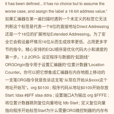
it has been defined... it has no choice but to assume the
worse case, and assign the label a 16-bit address value.”
如果汇编器在第一遍扫描时遇到一个未定义的标签它无法
判断这个标签是代表一个8位的直接地址Direct Addressing
还是一个16位的扩展地址Extended Addressing。为了安
全它会假设最坏情况16位从而生成效率更低、占用更多字
节的指令。精心安排的EQU顺序是优化代码大小和速度的
第一步。1.2.2ORG- 设定程序与数据的“起跑线”
ORGOrigin指令用于设置汇编器的“位置计数器”Location
Counter。你可以把它想象成汇编器在内存地图上移动的
一支笔ORG指令就是告诉这支笔“从现在开始从$xxxx这个
地址开始写”。org $0100 ; 程序代码从地址$0100开始存放
Start: ldaa #$FF staa ddra ; 设置端口A为输出 org $FFFE ;
将位置计数器跳到复位向量地址 fdb Start ; 定义复位向量
指向程序开始标签Start为什么需要ORG微控制器的内存布