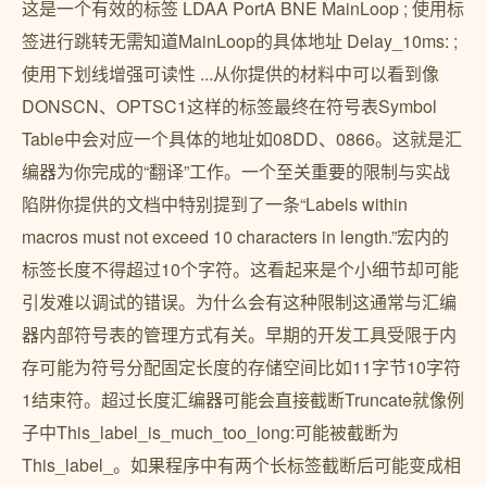
这是一个有效的标签 LDAA PortA BNE MainLoop ; 使用标
签进行跳转无需知道MainLoop的具体地址 Delay_10ms: ;
使用下划线增强可读性 ...从你提供的材料中可以看到像
DONSCN、OPTSC1这样的标签最终在符号表Symbol
Table中会对应一个具体的地址如08DD、0866。这就是汇
编器为你完成的“翻译”工作。一个至关重要的限制与实战
陷阱你提供的文档中特别提到了一条“Labels within
macros must not exceed 10 characters in length.”宏内的
标签长度不得超过10个字符。这看起来是个小细节却可能
引发难以调试的错误。为什么会有这种限制这通常与汇编
器内部符号表的管理方式有关。早期的开发工具受限于内
存可能为符号分配固定长度的存储空间比如11字节10字符
1结束符。超过长度汇编器可能会直接截断Truncate就像例
子中This_label_is_much_too_long:可能被截断为
This_label_。如果程序中有两个长标签截断后可能变成相