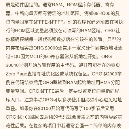
局是硬件固定的。通常RAM、ROM程序存储器、寄存
器、中断向量表都有特定的地址范围。例如68HC05的复
位向量固定在$FFFE-$FFFF。你的程序代码必须放在可执
行的ROM区域变量必须放在可读写的RAM区域。ORG让
你精确控制每一段代码和数据落在它该在的位置。典型的
内存布局实践ORG $0000通常用于定义硬件寄存器地址通
过EQU因为MCU的I/O寄存器常从低地址开始。ORG
$0040举例开始放置程序的主代码。避开可能存在的零页
Zero Page直接寻址优化区或系统保留区。ORG $C000举
例在代码结束后用ORG跳转到RAM起始地址用RMB分配
变量空间。ORG $FFFE最后一定要设置复位向量指向程
序入口。注意事项ORG可以多次使用但必须小心避免地址
重叠。如果你在$0100开始写代码写了100字节后又用
ORG $0100跳回去后续的代码就会覆盖之前的内容导致灾
难性后果。在复杂的项目中我通常会画一个简单的内存映