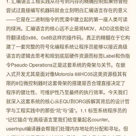
1. 汇编语言工程实践从符号到内存的精确控制如果你曾经
尝试过直接编写机器码就会立刻明白汇编语言存在的意义
——它是在二进制指令的荒漠中建立起的第一座人类可读
的绿洲。汇编语言的核心远不止是将MOV、ADD这些助记
符翻译成0x86、0x8B这样的操作码。真正的精髓在于它构
建了一套完整的符号化编程系统让程序员能够以接近高级
语言的逻辑去思考和规划底层硬件资源而标签Label和伪指
令Pseudo Operations正是这套系统的骨架与关节。在嵌
入式开发尤其是面对像Motorola 68HC05这类资源极其有
限的8位微控制器时这套骨架的搭建是否合理直接决定了
程序的健壮性、可维护性乃至最终的执行效率。今天我们
就深入这套系统的核心从EQU到ORG拆解其背后的设计哲
学与工程实践中的那些“坑”与“道”。1.1 标签系统程序员的
“记忆锚点”在高级语言里我们给变量起名counter、
userInput编译器会帮我们处理内存地址的分配和寻址。但