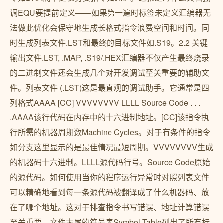
调EQU要提前定义——如果第一遍时标签未定义汇编器无
法做此优化会保守地生成长格式指令浪费空间和时间。同
时生成列表文件.LST和最终的目标文件如.S19。2.2 关键
输出文件.LST, .MAP, .S19/.HEX汇编器不仅产生最终烧录
的二进制文件还会生成几个对开发调试至关重要的辅助文
件。列表文件 (.LST)这是最直观的调试助手。它通常是四
列格式AAAA [CC] VVVVVVVV LLLL Source Code . . .
.AAAA该行代码在内存中的十六进制地址。[CC]该指令执
行所需的机器周期数Machine Cycles。对于有条件的指令
如分支这里显示的是最佳情况最短周期。VVVVVVVV生成
的机器码十六进制。LLLL源代码行号。Source Code原始
的源代码。如何使用当你的程序运行异常时对照列表文件
可以精确地看到每一条源代码被翻译成了什么机器码、放
在了哪个地址。这对于排查指令书写错误、地址计算错误
至关重要。文件末尾的符号表Symbol Table列出了所有标