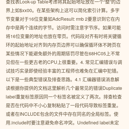
查找表Look-up Table考虑将其起始地址放在一个“整”的边
界上如$xx00。在某些架构上这可以简化索引计算。多字
节变量对于16位变量如AdcResult: rmb 2要意识到它在内
存中是两个连续的字节。访问时需注意字节序。如果可能
将16位变量的地址也放在零页。代码段对齐有时将关键循
环的起始地址对齐到内存页边界可以确保循环体不跨页在
某些情况下能避免额外的周期惩罚尽管在68HC05上不常
见但在一些更古老的CPU上很重要。4. 常见汇编错误与调
试技巧实录即使经验丰富的工程师也难免在汇编中犯错。
以下是一些典型错误及排查思路。4.1 汇编器错误消息解
读根据你提供的文档这里解析几个最常见的错误Duplicate
label重复标签原因同一个标签名被定义了两次。排查检查
是否在代码中不小心复制粘贴了一段代码导致标签重复。
或者在INCLUDE包含的文件中存在同名的全局标签。使
用.include时要注意避免命名冲突。Undefined label未定