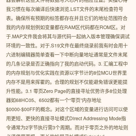
我习惯在每次编译后快速浏览.LST文件的末尾检查符号
表。确保所有预期的标签都存在并且它们的地址范围符合
我的内存规划例如变量都在RAM区代码都在ROM区。对
于.MAP文件我会将其与源代码一起纳入版本管理确保调试
环境的一致性。对于.S19文件在最终烧录前我有时会用十
六进制编辑器简单查看一下中断向量地址通常是文件末尾
的几条记录是否正确指向了我的启动代码。3. 汇编工程中
的内存规划与优化实践在资源以字节计的8位MCU世界里
内存不是用来挥霍的。合理的规划不仅能避免错误更能提
升性能。3.1 零页Zero Page的直接寻址优势许多8位处理
器如68HC05、6502都有一个“零页”内存地址
$0000-$00FF的概念。对这个区域的变量进行访问可以使
用更短、更快的直接寻址模式Direct Addressing Mode指
令通常为2字节执行需3个周期。而对于零页之外的地址则