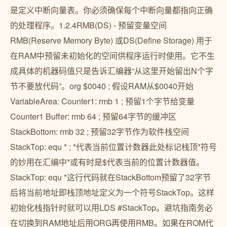
是定义中断向量表。你必须确保每个中断向量都指向正确
的处理程序。1.2.4RMB(DS) - 预留变量空间
RMB(Reserve Memory Byte) 或DS(Define Storage) 用于
在RAM中预留未初始化的空间供程序运行时使用。它不生
成具体的机器码值只是告诉汇编器“从这里开始留出N个字
节不要放代码”。org $0040 ; 假设RAM从$0040开始
VariableArea: Counter1: rmb 1 ; 预留1个字节给变量
Counter1 Buffer: rmb 64 ; 预留64字节的缓冲区
StackBottom: rmb 32 ; 预留32字节作为软件栈空间
StackTop: equ * ; *代表当前位置计数器此处标记栈顶*符号
的妙用在汇编中*或有时是$代表当前的位置计数器值。
StackTop: equ *这行代码就在StackBottom预留了32字节
后将当前地址即栈顶地址定义为一个符号StackTop。这样
初始化栈指针时就可以用LDS #StackTop。避坑指南务必
在切换到RAM地址后用ORG再使用RMB。如果在ROM代