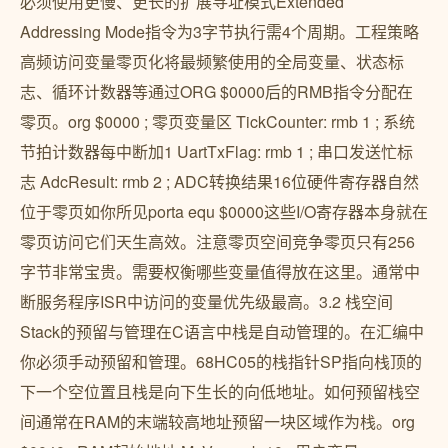
必须使用更慢、更长的扩展寻址模式Extended
Addressing Mode指令为3字节执行需4个周期。工程策略
高频访问变量零页化将最频繁使用的全局变量、状态标
志、循环计数器等通过ORG $0000后的RMB指令分配在
零页。org $0000 ; 零页变量区 TickCounter: rmb 1 ; 系统
节拍计数器每中断加1 UartTxFlag: rmb 1 ; 串口发送忙标
志 AdcResult: rmb 2 ; ADC转换结果16位硬件寄存器自然
位于零页如你所见porta equ $0000这些I/O寄存器本身就在
零页访问它们天生高效。注意零页空间竞争零页只有256
字节非常宝贵。需要权衡哪些变量值得放在这里。通常中
断服务程序ISR中访问的变量优先级最高。3.2 栈空间
Stack的预留与管理在C语言中栈是自动管理的。在汇编中
你必须手动预留和管理。68HC05的栈指针SP指向栈顶的
下一个空位置且栈是向下生长的向低地址。如何预留栈空
间通常在RAM的末端较高地址预留一块区域作为栈。org