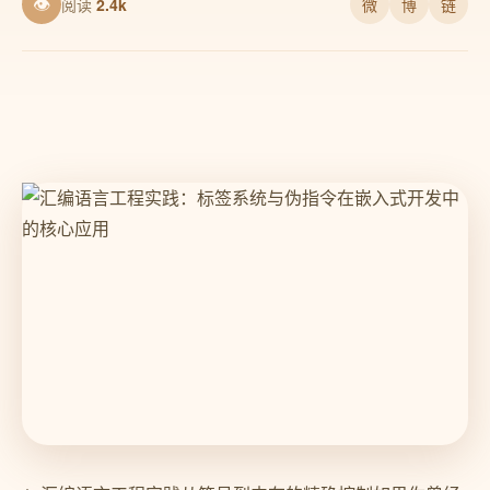
👁
阅读
2.4k
微
博
链