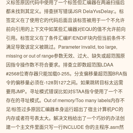
义标签原因代码中使用了一个标签但汇编器在两遍扫描后
都未找到其定义。排查拼写错误JSR DelaYvsDelay:。标
签定义在了使用它的代码后面且该标签被用于一个不允许
前向引用的上下文中如某些汇编器对EQU的值不允许前向
引用。标签定义在了条件汇编IF/ENDIF块内但当前条件不
满足导致该定义被跳过。Parameter invalid, too large,
missing or out of range参数无效、过大、缺失或超范围原
因指令操作数不符合要求。排查立即数超范围LDAA
#2568位寄存器只能加载0-255。分支偏移量超范围BRA指
令的偏移量必须在-128到127之间。如果跳转目标太远需
要用JMP。寻址模式错误比如对STAA指令使用了一个不
存在的寻址模式。Out of memory/Too many labels内存不
足/标签过多原因汇编器本身运行超出了宿主计算机PC的
内存或者符号表太大。解决文档给出了一个巧妙的办法创
建一个主文件里面只写一行INCLUDE 你的主程序.asm然