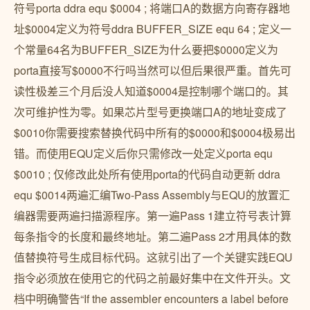
符号porta ddra equ $0004 ; 将端口A的数据方向寄存器地
址$0004定义为符号ddra BUFFER_SIZE equ 64 ; 定义一
个常量64名为BUFFER_SIZE为什么要把$0000定义为
porta直接写$0000不行吗当然可以但后果很严重。首先可
读性极差三个月后没人知道$0004是控制哪个端口的。其
次可维护性为零。如果芯片型号更换端口A的地址变成了
$0010你需要搜索替换代码中所有的$0000和$0004极易出
错。而使用EQU定义后你只需修改一处定义porta equ
$0010 ; 仅修改此处所有使用porta的代码自动更新 ddra
equ $0014两遍汇编Two-Pass Assembly与EQU的放置汇
编器需要两遍扫描源程序。第一遍Pass 1建立符号表计算
每条指令的长度和最终地址。第二遍Pass 2才用具体的数
值替换符号生成目标代码。这就引出了一个关键实践EQU
指令必须放在使用它的代码之前最好集中在文件开头。文
档中明确警告“If the assembler encounters a label before