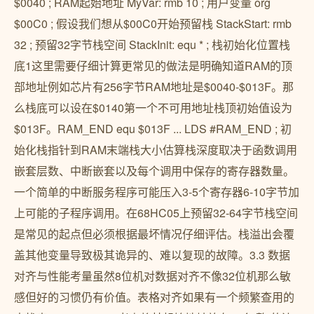
$0040 ; RAM起始地址 MyVar: rmb 10 ; 用户变量 org
$00C0 ; 假设我们想从$00C0开始预留栈 StackStart: rmb
32 ; 预留32字节栈空间 StackInit: equ * ; 栈初始化位置栈
底1这里需要仔细计算更常见的做法是明确知道RAM的顶
部地址例如芯片有256字节RAM地址是$0040-$013F。那
么栈底可以设在$0140第一个不可用地址栈顶初始值设为
$013F。RAM_END equ $013F ... LDS #RAM_END ; 初
始化栈指针到RAM末端栈大小估算栈深度取决于函数调用
嵌套层数、中断嵌套以及每个调用中保存的寄存器数量。
一个简单的中断服务程序可能压入3-5个寄存器6-10字节加
上可能的子程序调用。在68HC05上预留32-64字节栈空间
是常见的起点但必须根据最坏情况仔细评估。栈溢出会覆
盖其他变量导致极其诡异的、难以复现的故障。3.3 数据
对齐与性能考量虽然8位机对数据对齐不像32位机那么敏
感但好的习惯仍有价值。表格对齐如果有一个频繁查用的