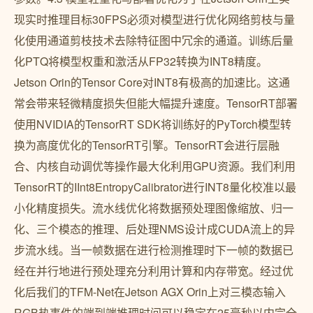
现实时推理目标30FPS必须对模型进行优化网络剪枝与量
化使用通道剪枝技术去除特征图中冗余的通道。训练后量
化PTQ将模型权重和激活从FP32转换为INT8精度。
Jetson Orin的Tensor Core对INT8有极高的加速比。这通
常会带来轻微精度损失但能大幅提升速度。TensorRT部署
使用NVIDIA的TensorRT SDK将训练好的PyTorch模型转
换为高度优化的TensorRT引擎。TensorRT会进行层融
合、内核自动调优等操作最大化利用GPU资源。我们利用
TensorRT的IInt8EntropyCalibrator进行INT8量化校准以最
小化精度损失。流水线优化将数据预处理图像缩放、归一
化、三个模态的推理、后处理NMS设计成CUDA流上的异
步流水线。当一帧数据在进行检测推理时下一帧的数据已
经在并行地进行预处理充分利用计算和内存带宽。经过优
化后我们的TFM-Net在Jetson AGX Orin上对三模态输入
RGB热事件的端到端推理时间可以稳定在25毫秒以内完全