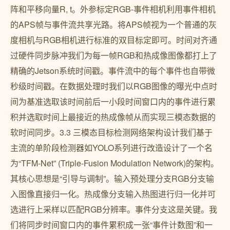
阵和平移向量R, t。外参标定RGB-事件相机利用事件相机
的APS帧与事件流共享光路。将APS帧视为一个普通的灰
度相机与RGB相机进行标准的双目标定即可。时间对齐通
过硬件同步脉冲我们为每一帧RGB和热成像图像都打上了
精确的Jetson系统时间戳。事件流中的每个事件也自带微
秒级时间戳。在数据处理时我们以RGB图像的曝光中点时
间为基准选取该时间前后一小段时间窗口内的事件进行累
积并选取时间上最接近的热成像帧从而实现三模态数据的
软时间同步。3.3 三模态目标检测网络架构设计我们基于
主流的单阶段检测器如YOLO系列进行改造设计了一个名
为“TFM-Net” (Triple-Fusion Modulation Network)的架构。
其核心思想是“引导与调制”。输入预处理分支RGB分支输
入图像直接归一化。热成像分支输入热图进行归一化并可
选进行上采样以匹配RGB分辨率。事件分支这是关键。我
们将同步时间窗口内的事件累积成一张“事件计数图”和一