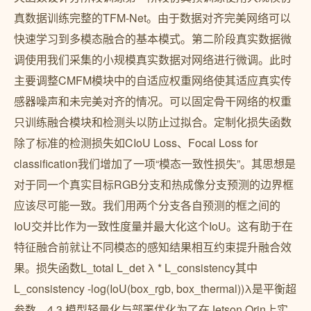
真数据训练完整的TFM-Net。由于数据对齐完美网络可以
快速学习到多模态融合的基本模式。第二阶段真实数据微
调使用我们采集的小规模真实数据对网络进行微调。此时
主要调整CMFM模块中的自适应权重网络使其适应真实传
感器噪声和未完美对齐的情况。可以固定骨干网络的权重
只训练融合模块和检测头以防止过拟合。定制化损失函数
除了标准的检测损失如CIoU Loss、Focal Loss for
classification我们增加了一项“模态一致性损失”。其思想是
对于同一个真实目标RGB分支和热成像分支预测的边界框
应该尽可能一致。我们用两个分支各自预测的框之间的
IoU交并比作为一致性度量并最大化这个IoU。这有助于在
特征融合前就让不同模态的感知结果相互约束提升融合效
果。损失函数L_total L_det λ * L_consistency其中
L_consistency -log(IoU(box_rgb, box_thermal))λ是平衡超
参数。4.3 模型轻量化与部署优化为了在Jetson Orin上实