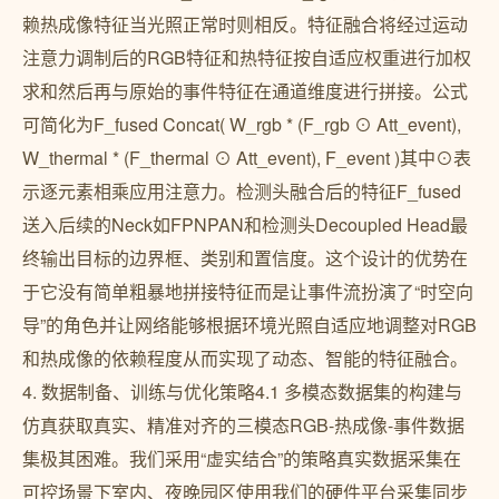
赖热成像特征当光照正常时则相反。特征融合将经过运动
注意力调制后的RGB特征和热特征按自适应权重进行加权
求和然后再与原始的事件特征在通道维度进行拼接。公式
可简化为F_fused Concat( W_rgb * (F_rgb ⊙ Att_event),
W_thermal * (F_thermal ⊙ Att_event), F_event )其中⊙表
示逐元素相乘应用注意力。检测头融合后的特征F_fused
送入后续的Neck如FPNPAN和检测头Decoupled Head最
终输出目标的边界框、类别和置信度。这个设计的优势在
于它没有简单粗暴地拼接特征而是让事件流扮演了“时空向
导”的角色并让网络能够根据环境光照自适应地调整对RGB
和热成像的依赖程度从而实现了动态、智能的特征融合。
4. 数据制备、训练与优化策略4.1 多模态数据集的构建与
仿真获取真实、精准对齐的三模态RGB-热成像-事件数据
集极其困难。我们采用“虚实结合”的策略真实数据采集在
可控场景下室内、夜晚园区使用我们的硬件平台采集同步