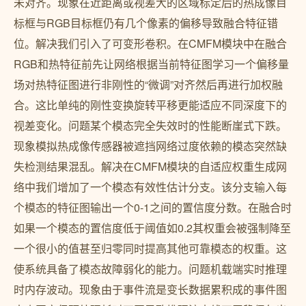
未对齐。现象在近距离或视差大的区域标定后的热成像目
标框与RGB目标框仍有几个像素的偏移导致融合特征错
位。解决我们引入了可变形卷积。在CMFM模块中在融合
RGB和热特征前先让网络根据当前特征图学习一个偏移量
场对热特征图进行非刚性的“微调”对齐然后再进行加权融
合。这比单纯的刚性变换旋转平移更能适应不同深度下的
视差变化。问题某个模态完全失效时的性能断崖式下跌。
现象模拟热成像传感器被遮挡网络过度依赖的模态突然缺
失检测结果混乱。解决在CMFM模块的自适应权重生成网
络中我们增加了一个模态有效性估计分支。该分支输入每
个模态的特征图输出一个0-1之间的置信度分数。在融合时
如果一个模态的置信度低于阈值如0.2其权重会被强制降至
一个很小的值甚至归零同时提高其他可靠模态的权重。这
使系统具备了模态故障弱化的能力。问题机载端实时推理
时内存波动。现象由于事件流是变长数据累积成的事件图