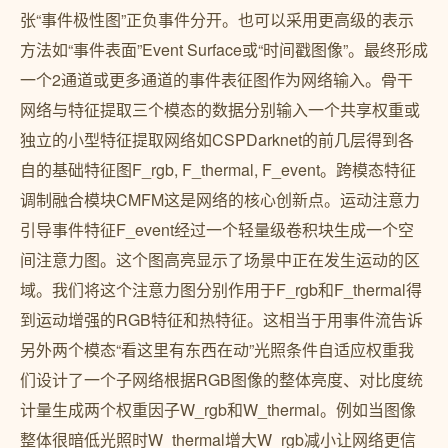
张“事件极性图”正负事件分开。也可以采用更高级的表示
方法如“事件表面”Event Surface或“时间戳图像”。最终形成
一个2通道或更多通道的事件表征图作为网络输入。骨干
网络与特征提取三个模态的数据分别输入一个共享权重或
独立的小型特征提取网络如CSPDarknet的前几层得到各
自的基础特征图F_rgb, F_thermal, F_event。跨模态特征
调制融合模块CMFM这是网络的核心创新点。运动注意力
引导事件特征F_event经过一个轻量级卷积块生成一个空
间注意力图。这个图高亮显示了场景中正在发生运动的区
域。我们将这个注意力图分别作用于F_rgb和F_thermal得
到运动增强的RGB特征和热特征。这相当于用事件流告诉
另外两个模态“看这里有东西在动”光照条件自适应权重我
们设计了一个子网络根据RGB图像的整体亮度、对比度统
计量生成两个权重因子W_rgb和W_thermal。例如当图像
整体很暗低光照时W_thermal增大W_rgb减小让网络更信