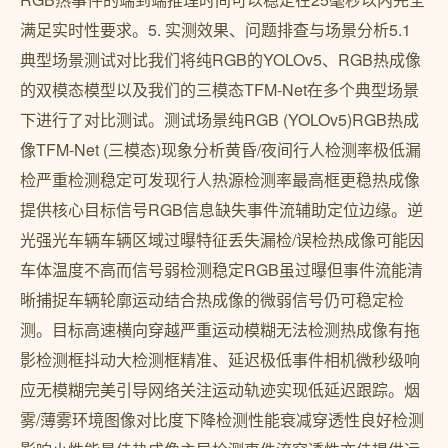
满足实时性要求。5. 实测效果、问题排查与场景分析5.1
典型场景测试对比我们将纯RGB的YOLOv5、RGB热成像
的双模态模型以及我们的三模态TFM-Net在多个典型场景
下进行了对比测试。测试场景纯RGB (YOLOv5)RGB热成
像TFM-Net (三模态)现象分析黄昏/夜间行人检测率极低漏
检严重检测稳定可发现行人热源检测率最高框更稳热成像
提供核心目标信号RGB信息缺失事件流辅助定位边缘。逆
光强光车辆车辆区域过曝特征丢失漏检/误检热成像可能因
车体温度不高而信号弱检测稳定RGB虽过曝但事件流能清
晰捕捉车辆轮廓运动结合热成像的微弱信号仍可稳定检
测。目标高速横向穿越严重运动模糊无法检测热成像有拖
影检测框抖动大检测框精准、延迟极低事件相机微秒级响
应无模糊完美引导网络关注运动轨迹实现低延迟跟踪。烟
雾/薄雾环境图像对比度下降检测性能衰减穿透性良好检测