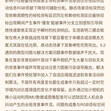
影响小性能最佳热成像主导检测事件流穿透性亦佳提供运
动信息RGB贡献下降但可辅助分类。静态场景目标突然出
现依赖周期性的帧检测有延迟同左依赖帧检测反应最快目
标出现瞬间产生事件“爆发”能被事件分支立刻感知引导网
络快速聚焦实现近乎瞬时的检测响应。实测表明三模态框
架在绝大多数挑战性场景下都显著优于单模态或双模态方
案尤其是在低光照、高动态场景下其鲁棒性优势突出。5.2
遇到的典型问题与解决方案问题事件数据噪声干扰大。现
象在复杂背景如树叶晃动下事件相机产生大量与目标无关
的背景事件噪声导致运动注意力图被污染误导融合。解决
我们在事件预处理中加入了自适应阈值滤波和背景活动抑
制算法。不是所有亮度变化都生成事件只有超过一定时空
邻域内对比度阈值的变化才被保留。此外通过估计相机的
微小运动利用IMU数据或图像配准可以滤除因无人机自身
抖动产生的全局背景事件流。问题热成像与RGB目标空间