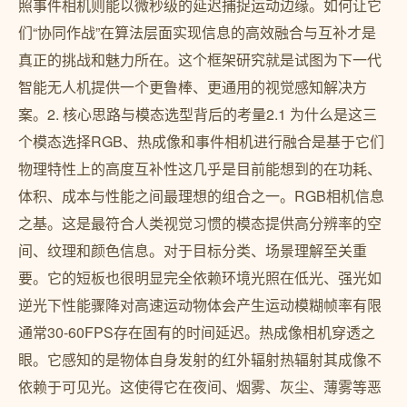
照事件相机则能以微秒级的延迟捕捉运动边缘。如何让它
们“协同作战”在算法层面实现信息的高效融合与互补才是
真正的挑战和魅力所在。这个框架研究就是试图为下一代
智能无人机提供一个更鲁棒、更通用的视觉感知解决方
案。2. 核心思路与模态选型背后的考量2.1 为什么是这三
个模态选择RGB、热成像和事件相机进行融合是基于它们
物理特性上的高度互补性这几乎是目前能想到的在功耗、
体积、成本与性能之间最理想的组合之一。RGB相机信息
之基。这是最符合人类视觉习惯的模态提供高分辨率的空
间、纹理和颜色信息。对于目标分类、场景理解至关重
要。它的短板也很明显完全依赖环境光照在低光、强光如
逆光下性能骤降对高速运动物体会产生运动模糊帧率有限
通常30-60FPS存在固有的时间延迟。热成像相机穿透之
眼。它感知的是物体自身发射的红外辐射热辐射其成像不
依赖于可见光。这使得它在夜间、烟雾、灰尘、薄雾等恶