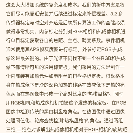
这会大大增加系统的复杂度和成本。我们的折中方案是将
它们尽可能靠近安装并后续通过标定来补偿视差。3.2 多
传感器标定与时空对齐这是后续所有算法工作的基础必须
做得非常扎实。内参标定分别对RGB相机和热成像相机进
行单目标定获取各自的焦距、主点、畸变系数。事件相机
通常使用其APS帧灰度图进行标定。外参标定RGB-热成
像这是最关键的。由于光谱不同找不到一个在RGB和热成
像下都清晰可见的通用标定板。我们采用的方法是制作一
个内部装有加热元件如电阻丝的棋盘格标定板。棋盘格本
身在热成像下是冷的深色加热的线路在热成像下是热的亮
色从而在热图像中形成一个高对比度的“热棋盘格”。同时
用RGB相机和热成像相机拍摄这个发热的标定板。在RGB
图像中检测传统的黑白棋盘格角点。在热图像中通过图像
处理阈值化、轮廓查找检测“热棋盘格”的角点。通过两组
三维-二维点对求解出热成像相机相对于RGB相机的旋转矩