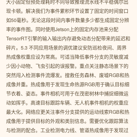
大小固定但预处理耗时不同导致推理流水线不平稳偶尔出
现卡顿。解决我们为事件累积环节设置了固定的时间窗口
如50毫秒。无论这段时间内事件数量多少都生成固定分辨
率的事件图。同时使用Jetson上的固定内存池来分配
TensorRT引擎的输入输出内存避免动态分配带来的延迟和
碎片。5.3 不同应用场景的调优建议安防巡检夜间、周界
热成像权重应设为常高。可适当降低事件分支的灵敏度减
少因小动物、飞虫引起的误报警。重点关注静态场景下的
突然闯入检测事件流爆发。搜救任务森林、废墟RGB和热
成像并重。热成像用于发现生命热源RGB用于确认目标细
节衣着、姿态。事件相机可用于在茂密树林中捕捉细微运
动如挥手。高速目标跟踪车辆、无人机事件相机的权重应
最大化。网络应更关注事件分支提供的运动线索RGB和热
成像用于提供目标的外观和类别信息。需要优化跟踪算法
与检测的配合。工业检测电力线、管道热成像用于发现过