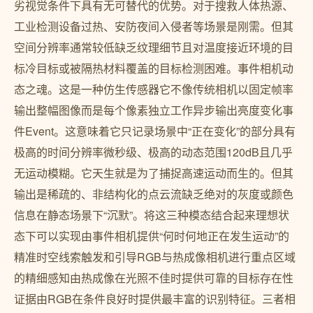
劣视觉条件下具有无可替代的优势。对于搜救人体热源、
工业检测设备过热、安防夜间入侵者等场景是刚需。但其
空间分辨率通常较低缺乏纹理细节且对温度接近环境的目
标冷目标或被隔热材料覆盖的目标检测困难。事件相机动
态之魂。这是一种仿生传感器它不像传统相机以固定帧率
输出整幅图像而是每个像素独立工作异步输出亮度变化事
件Event。这意味着它只记录场景中“正在变化”的部分具有
极高的时间分辨率微秒级、极高的动态范围120dB且几乎
无运动模糊。它天生就是为了捕捉高速运动而生的。但其
输出是稀疏的、非结构化的点云流缺乏绝对的灰度或颜色
信息在静态场景下“沉默”。将这三种模态结合起来理想状
态下可以实现由事件相机提供“何时何地正在发生运动”的
精准时空线索触发和引导RGB与热成像相机进行重点区域
的精细感知由热成像在光照不佳时提供可靠的目标存在性
证据由RGB在条件良好时提供最丰富的识别特征。三者相