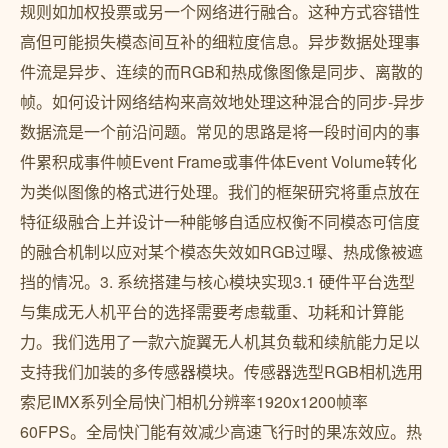
规则如加权投票或另一个网络进行融合。这种方式容错性
高但可能损失模态间互补的细粒度信息。异步数据处理事
件流是异步、连续的而RGB和热成像图像是同步、离散的
帧。如何设计网络结构来高效地处理这种混合的同步-异步
数据流是一个前沿问题。常见的思路是将一段时间内的事
件累积成事件帧Event Frame或事件体Event Volume转化
为类似图像的格式进行处理。我们的框架研究将重点放在
特征级融合上并设计一种能够自适应权衡不同模态可信度
的融合机制以应对某个模态失效如RGB过曝、热成像被遮
挡的情况。3. 系统搭建与核心模块实现3.1 硬件平台选型
与集成无人机平台的选择需要考虑载重、功耗和计算能
力。我们选用了一款六旋翼无人机其负载和续航能力足以
支持我们加装的多传感器模块。传感器选型RGB相机选用
索尼IMX系列全局快门相机分辨率1920x1200帧率
60FPS。全局快门能有效减少高速飞行时的果冻效应。热