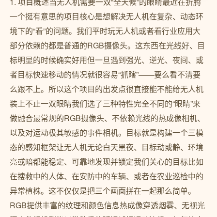
1. 项目概述当无人机需要一双“全天候”的眼睛最近在折腾
一个挺有意思的项目核心是想解决无人机在复杂、动态环
境下的“看”的问题。我们平时玩无人机或者看行业应用大
部分依赖的都是普通的RGB摄像头。这东西在光线好、目
标明显的时候确实好用但一旦遇到强光、逆光、夜间、或
者目标快速移动的情况就很容易“抓瞎”——要么看不清要
么跟不上。所以这个项目的出发点很直接能不能给无人机
装上不止一双眼睛我们选了三种特性完全不同的“眼睛”来
做融合最常规的RGB摄像头、不依赖光线的热成像相机、
以及对运动极其敏感的事件相机。目标就是构建一个三模
态的感知框架让无人机无论白天黑夜、目标动或静、环境
亮或暗都能稳定、可靠地发现并锁定我们关心的目标比如
在搜救中的人体、在安防中的车辆、或者在农业巡检中的
异常植株。这不仅仅是把三个画面拼在一起那么简单。
RGB提供丰富的纹理和颜色信息热成像穿透烟雾、无视光