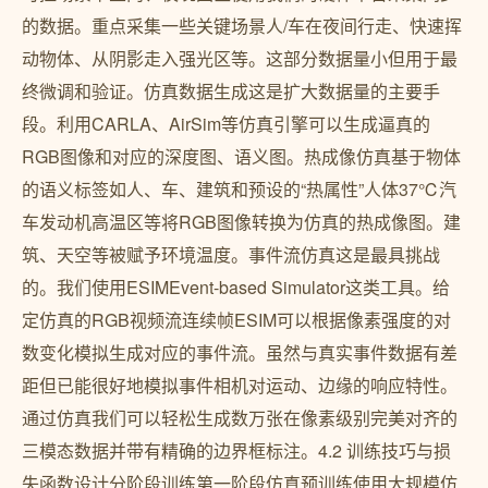
的数据。重点采集一些关键场景人/车在夜间行走、快速挥
动物体、从阴影走入强光区等。这部分数据量小但用于最
终微调和验证。仿真数据生成这是扩大数据量的主要手
段。利用CARLA、AirSim等仿真引擎可以生成逼真的
RGB图像和对应的深度图、语义图。热成像仿真基于物体
的语义标签如人、车、建筑和预设的“热属性”人体37℃汽
车发动机高温区等将RGB图像转换为仿真的热成像图。建
筑、天空等被赋予环境温度。事件流仿真这是最具挑战
的。我们使用ESIMEvent-based Simulator这类工具。给
定仿真的RGB视频流连续帧ESIM可以根据像素强度的对
数变化模拟生成对应的事件流。虽然与真实事件数据有差
距但已能很好地模拟事件相机对运动、边缘的响应特性。
通过仿真我们可以轻松生成数万张在像素级别完美对齐的
三模态数据并带有精确的边界框标注。4.2 训练技巧与损
失函数设计分阶段训练第一阶段仿真预训练使用大规模仿