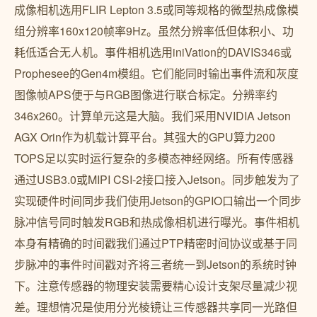
成像相机选用FLIR Lepton 3.5或同等规格的微型热成像模
组分辨率160x120帧率9Hz。虽然分辨率低但体积小、功
耗低适合无人机。事件相机选用iniVation的DAVIS346或
Prophesee的Gen4m模组。它们能同时输出事件流和灰度
图像帧APS便于与RGB图像进行联合标定。分辨率约
346x260。计算单元这是大脑。我们采用NVIDIA Jetson
AGX Orin作为机载计算平台。其强大的GPU算力200
TOPS足以实时运行复杂的多模态神经网络。所有传感器
通过USB3.0或MIPI CSI-2接口接入Jetson。同步触发为了
实现硬件时间同步我们使用Jetson的GPIO口输出一个同步
脉冲信号同时触发RGB和热成像相机进行曝光。事件相机
本身有精确的时间戳我们通过PTP精密时间协议或基于同
步脉冲的事件时间戳对齐将三者统一到Jetson的系统时钟
下。注意传感器的物理安装需要精心设计支架尽量减少视
差。理想情况是使用分光棱镜让三传感器共享同一光路但