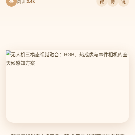
👁
阅读
2.4k
微
博
链