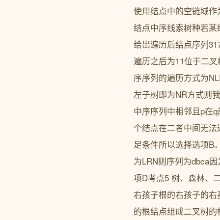
使用结点中的空链域作
结点中序线索树种若某
给出遍历后结点序列31
遍历之后为11位于二叉
序序列的遍历方式为N
左子树即为NR方式则我
中序序列中相邻且p在
个结点在二者中间无法
足条件所以选择选项B
为LRN则序列为dbca
项D考点5 树、森林
右孩子根的右孩子的右
的根结点组成二叉树的