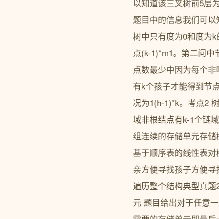
以知道该三叉树前5层为
题目中的信息我们可以
树中只有度为0和度为k
点(k-1)*m1。第
点数最少中因为每个非
有k个孩子才能得到节
况为1(h-1)*k。考
域非根结点有k-1个
组连续的存储单元存储
基于顺序表的线性表对
亲方便寻找孩子方便寻
遍历整个结构典型真题
元 题目给出对于任意
需要的存储单元即最后