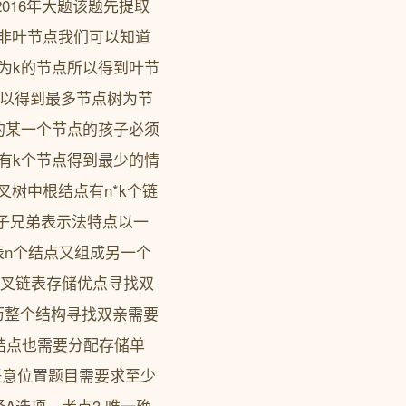
016年大题该题先提取
个非叶节点我们可以知道
度为k的节点所以得到叶节
可以得到最多节点树为节
的某一个节点的孩子必须
有k个节点得到最少的情
叉树中根结点有n*k个链
子兄弟表示法特点以一
n个结点又组成另一个
二叉链表存储优点寻找双
历整个结构寻找双亲需要
结点也需要分配存储单
任意位置题目需要求至少
A选项。考点3 唯一确