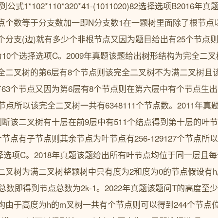
1得到公式1*102*110*320*41-(1011020)82选择选项B2
点个数等于分支数加一即N分支数1在一颗树里面除了根节点
分支(边)就有多少个非根节点又因为题目给出有25个节点则根节
10个选择选项C。2009年真题该题给出树形结构为完全二
全二叉树的第6层有8个节点则该完全二叉树不为满二叉树且
有63个节点又因为第6层有8个节点则在第六层中有个节点生
个节点所以该完全二叉树一共有6348111个节点数。2011年真
断该二叉树有十层在前9层中有511个结点得到第十层的叶节点有7
个节点有子节点则其余节点为叶节点有256-129127个节点
84选择选项C。2018年真题该题给出所有叶节点均位于同一层且
二叉树为满二叉树整颗树中只有度为2和度为0的节点假设有h
总数即得到节点总数为2k-1。2022年真题该题问T的高度
由于高度为h的m叉树一共有个节点则可以得到244个节点位于1