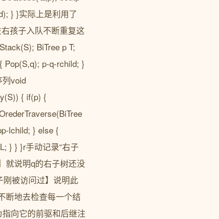
-rchild); } }实际上是利用了
左右孩子入队不断重复这
(S); BiTree p T;
{ Pop(S,q); p-q-rchild; }
void
(S)) { if(p) {
tOrederTraverse(BiTree
-lchild; } else {
 p-NULL; } } }r手动记录“右子
】就说明q的右子树还没
子刚被访问过】说明此
中不断地去检查每一个结
为指向它的前驱和后继注