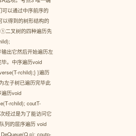
们可以通过中序前序的
则可以得到的树形结构的
叉树①二叉树的四种遍历先
ild);
过时访问并输出它然后开始遍历左
。中序遍历void
averse(T-rchild);} }遍历
为左子树已遍历完毕此
历void
(T-rchild); coutT-
第二次经过是为了能访问它
的层序遍历 void
{ DeQueue(Q,p); coutp-