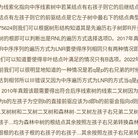
为线索化指向中序线索树中若某结点有右孩子则它的后继结
结点有左孩子则它的前驱结点是它左子树中最右下的结点典型真
75624则我们可以根据树形结构知道其是先遍历右子树即R开
树的根即可以判断出是RNL的遍历方式选择选项D。2017
LR中序序列的遍历方式为LNR要使得序列相同只有两种情况
们可以知道要使得非叶结点叶满足的情况只有B选项。2022
q前我们可以很明显地知道的一种情况是若q是p的右兄弟的时
达到相邻所以Ⅲ错误又因为中序遍历方式为LNR的方式当q是
。2010年真题该题需要得出符合后序线索树的线索二叉树因
因为b的左孩子为空则b的直接前驱应该为d即b的前驱会指向d则
、二叉树树和二叉树二叉树和森林树-二叉树左孩子右兄弟二叉
孩子...均为森林中树的根结点其余按照左孩子右兄弟转换森
根根的右孩子根的右孩子的右孩子...其余按照左孩子右兄弟