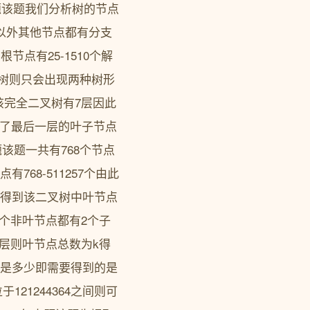
016年真题该题我们分析树的节点
以外其他节点都有分支
点有25-1510个解
叉树则只会出现两种树形
该完全二叉树有7层因此
出了最后一层的叶子节点
题该题一共有768个节点
68-511257个由此
所以得到该二叉树中叶节点
每个非叶节点都有2个子
层则叶节点总数为k得
至少是多少即需要得到的是
21244364之间则可