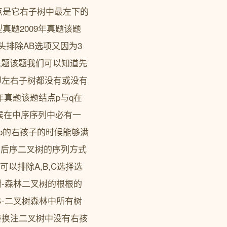
点是它右子树中最左下的
题2009年真题该题
头排除AB选项又因为3
年真题该题我们可以知道先
即左右子树都没有或没有
年真题该题结点p与q在
候在中序序列中必有一
p的右孩子的时候能够满
为后序二叉树的序列方式
可以排除A,B,C选择选
树-森林二叉树的根根的
林-二叉树森林中所有树
转换注二叉树中没有右孩