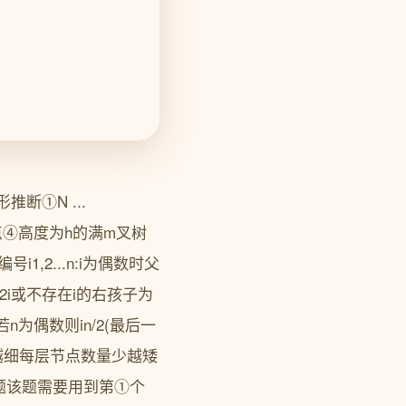
断①N ...
节点④高度为h的满m叉树
2...n:i为偶数时父
为2i或不存在i的右孩子为
n为偶数则in/2(最后一
越细每层节点数量少越矮
题该题需要用到第①个