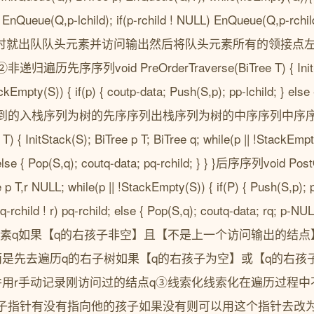
LL) EnQueue(Q,p-lchild); if(p-rchild ! NULL) EnQueue(Q,p
空时就出队队头元素并访问输出然后将队头元素所有的领接点
序序列void PreOrderTraverse(BiTree T) { InitStack
ackEmpty(S)) { if(p) { coutp-data; Push(S,p); pp-lchild; } else 
得到的入栈序列为树的先序序列出栈序列为树的中序序列中序序列
) { InitStack(S); BiTree p T; BiTree q; while(p || !StackEmpty
} else { Pop(S,q); coutq-data; pq-rchild; } } }后序序列void Pos
e p T,r NULL; while(p || !StackEmpty(S)) { if(P) { Push(S,p); pp
d q-rchild ! r) pq-rchild; else { Pop(S,q); coutq-data; rq;
元素q如果【q的右孩子非空】且【不是上一个访问输出的结点
而是先去遍历q的右子树如果【q的右孩子为空】或【q的右孩
并用r手动记录刚访问过的结点q③线索化线索化在遍历过程
子指针有没有指向他的孩子如果没有则可以用这个指针去改