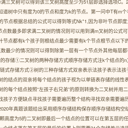
满三叉树可以得到该三叉树高度至少为51层即选择选项C。2
知道树中只有度为0的节点和度为k的节点。第一问中T有m
的节点根据总结的公式可以得到等式Nk*1,因为非叶节点即
二问中节点数最多即求满二叉树的情况则可以用到满m叉树的公式
叶节点都有k个孩子则根结点最少需要有k个节点根节点以下
点数最少的情况则可以得到除第一层有一个节点外其他每层都
点2 树的存储①二叉树的两种存储方式顺序存储方式注k个结点的n
链域链式存储方式②树的三种存储方式双亲表示法孩子表示法孩
树的结点的双亲将每个结点的孩子视为以单链表存储的线性表
树的每个结点按照“左孩子右兄弟”的原则转换为二叉树并用
找孩子方便缺点寻找孩子需要遍历整个结构寻找双亲需要遍
2020年真题该题给出采用顺序存储结构保存顺序存储结构空
一颗高度为5的二叉树即最后一个结点的位置可以在第五层的
一个结点落在第五层的最后的位置上则需要31个存储单元选择