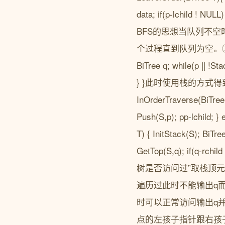
data; if(p-lchild ! NU
BFS的思想当队列不
个过程直到队列为空。②非递归遍历先
BiTree q; while(p || !St
} }此时使用栈的方式
InOrderTraverse(BiTree T
Push(S,p); pp-lchild; 
T) { InitStack(S); BiTre
GetTop(S,q); if(q-rchil
树是否访问过”取栈顶
遍历过此时不能输出q
时可以正常访问输出q
点的左孩子指针跟右孩