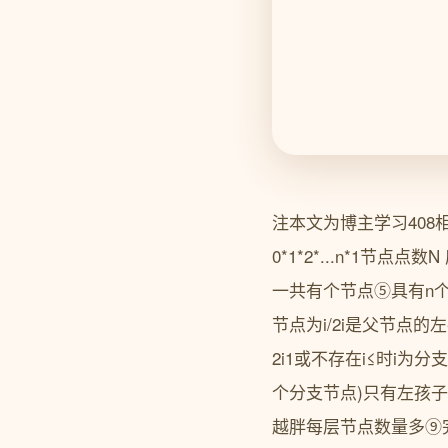
注本文为博主学习408
0*1*2*...n*1
一共有个节点⑤具有n个
节点为i/2i是父节点的
2i1或不存在i≤时i为
个分支节点)只有左孩
越胖每层节点数量多⑨