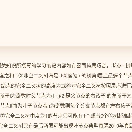
相关知识所撰写的学习笔记内容如有雷同纯属巧合。考点1 树形推
节点点数N 度之和 1②非空二叉树满足 1③度为m的树第i层上最多个
结点的完全二叉树的高度为或⑥对完全二叉树按照层序进行编号i1,
左孩子i为奇数时父节点为(i-1)/2i是父节点的右孩子i的左孩子
分支节点i时i为叶子节点若n为奇数则每个分支节点都有左右孩子若
子⑦完全二叉树中度为1的节点只可能有1个或者0个⑧树越高
完全二叉树只有最后两层可能出现叶节点典型真题2010年真