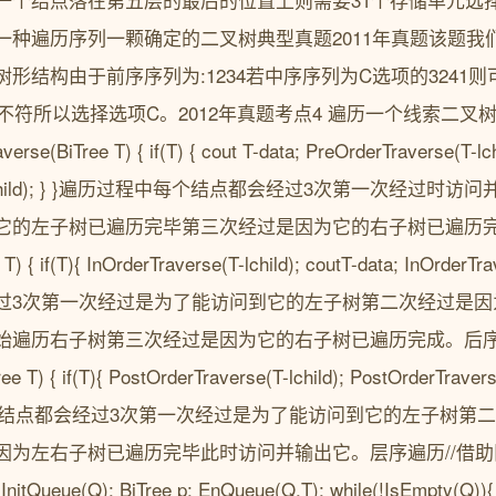
一种遍历序列一颗确定的二叉树典型真题2011年真题该题我
形结构由于前序序列为:1234若中序序列为C选项的3241
干不符所以选择选项C。2012年真题考点4 遍历一个线索二
se(BiTree T) { if(T) { cout T-data; PreOrderTraverse(T-lch
se(T-rchild); } }遍历过程中每个结点都会经过3次第一次经
它的左子树已遍历完毕第三次经过是因为它的右子树已遍历完毕
T) { if(T){ InOrderTraverse(T-lchild); coutT-data; InOrderTr
过3次第一次经过是为了能访问到它的左子树第二次经过是因
始遍历右子树第三次经过是因为它的右子树已遍历完成。后序遍
e T) { if(T){ PostOrderTraverse(T-lchild); PostOrderTraverse
程中每个结点都会经过3次第一次经过是为了能访问到它的左子树
为左右子树已遍历完毕此时访问并输出它。层序遍历//借助队列
 InitQueue(Q); BiTree p; EnQueue(Q,T); while(!IsEmpty(Q))