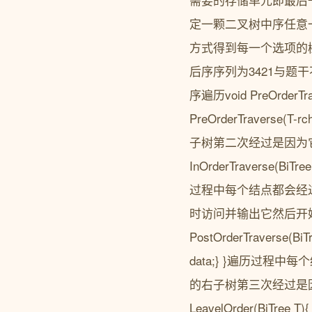
定一颗二叉树中序任意
方式得到每一个选项的树
后序序列为3421与题
序遍历void PreOrderTraver
PreOrderTraver
子树第二次经过是因为
InOrderTraverse(BiTree 
过程中每个结点都会经
时访问并输出它然后开
PostOrderTraverse(BiTre
data;} }遍历过
的右子树第三次经过是因
LeavelOrder(BiTree T){