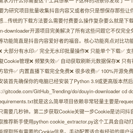
需求为什么你需要这个工具想象一下这样的场景你发现了一
需要为研究项目批量收集抖音内容又或者你只是想保存那些让
感...传统的下载方法要么需要付费要么操作复杂要么就是下
in-downloader开源项目完美解决了所有这些问题它不仅
功能简直是抖音内容爱好者的福音。核心功能亮点对比功能特性
印下载❌ 大部分有水印✅ 完全无水印批量操作❌ 只能单个下载✅
Cookie管理❌ 频繁失效✅ 自动获取刷新元数据保存❌ 只
方软件✅ 内置直播下载完全免费❌ 很多收费✅ 100%开源免
装首先确保你的电脑已经安装了Python 3.9或更高版本然
//gitcode.com/GitHub_Trending/do/douyin-downloader cd d
 -r requirements.txt就是这么简单项目依赖非常轻量主要是reques
需要几秒钟。第二步获取Cookie关键一步Cookie是访问抖
新手使用python cookie_extractor.py这个工具
提取所有需要的Cookie信息。手动配置适合有经验的用户运行p