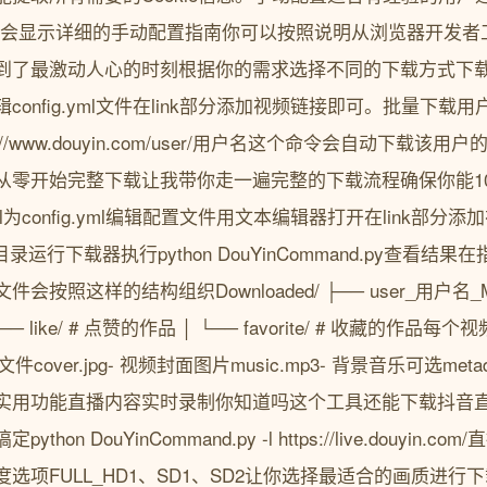
anual.py会显示详细的手动配置指南你可以按照说明从浏览器开发者
了最激动人心的时刻根据你的需求选择不同的下载方式下载单个
py编辑config.yml文件在link部分添加视频链接即可。批量下载用户
u https://www.douyin.com/user/用户名这个命令会自动
从零开始完整下载让我带你走一遍完整的下载流程确保你能1
le.yml为config.yml编辑配置文件用文本编辑器打开在link
录运行下载器执行python DouYinCommand.py查看
照这样的结构组织Downloaded/ ├── user_用户名_MS4w
├── like/ # 点赞的作品 │ └── favorite/ # 收藏的作
文件cover.jpg- 视频封面图片music.mp3- 背景音乐可选metad
实用功能直播内容实时录制你知道吗这个工具还能下载抖音
n DouYinCommand.py -l https://live.douyin.co
选项FULL_HD1、SD1、SD2让你选择最适合的画质进