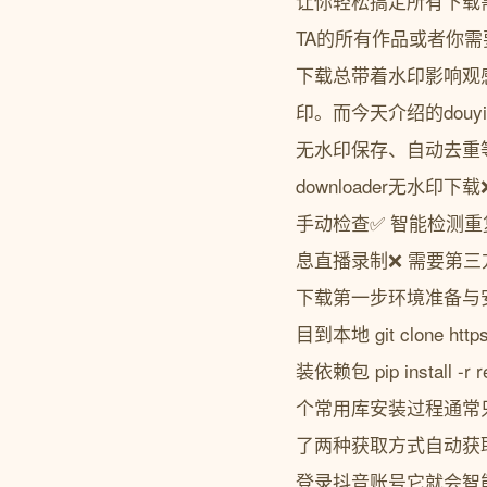
让你轻松搞定所有下载
TA的所有作品或者你
下载总带着水印影响观
印。而今天介绍的douy
无水印保存、自动去重等
downloader无水
手动检查✅ 智能检测重复
息直播录制❌ 需要第三
下载第一步环境准备与安
目到本地 git clone https:
装依赖包 pip install
个常用库安装过程通常只
了两种获取方式自动获取推荐
登录抖音账号它就会智能