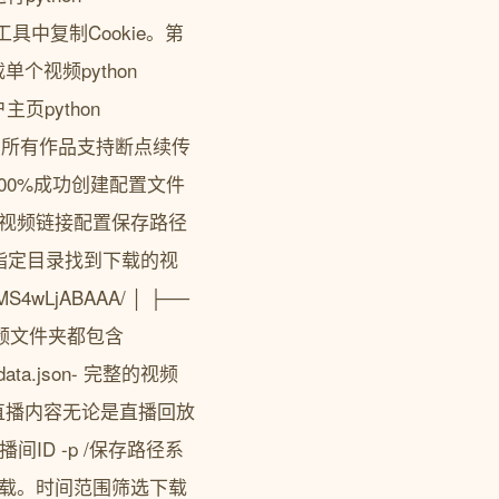
工具中复制Cookie。第
视频python
主页python
下载该用户的所有作品支持断点续传
00%成功创建配置文件
部分添加视频链接配置保存路径
结果在指定目录找到下载的视
LjABAAA/ │ ├──
品每个视频文件夹都包含
ata.json- 完整的视频
直播内容无论是直播回放
m/直播间ID -p /保存路径系
行下载。时间范围筛选下载