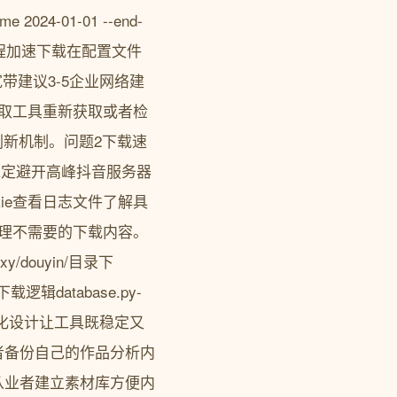
024-01-01 --end-
多线程加速下载在配置文件
庭宽带建议3-5企业网络建
获取工具重新获取或者检
支持自动刷新机制。问题2下载速
稳定避开高峰抖音服务器
ie查看日志文件了解具
理不需要的下载内容。
douyin/目录下
载逻辑database.py-
模块化设计让工具既稳定又
者备份自己的作品分析内
从业者建立素材库方便内