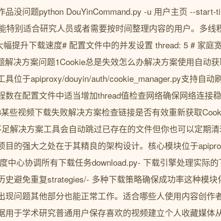
thon DouYinCommand.py -u 用户主页 --start-time 2
-31这个功能特别适合研究人员或者需要按时间整理内容的用户。
大幅提升下载速度# 配置文件中的并发设置 thread: 5 # 家
问题解决方案问题1Cookie总是失效怎么办解决方案使用自动
apiproxy/douyin/auth/cookie_manager.py
数在配置文件中适当增加thread值检查网络确保网络连接
题3某些视频下载失败解决方案检查链接是否有效重新获取Cook
不足解决方案工具会自动跳过已存在的文件但你也可以定期清
的强大之处在于其精良的架构设计。核心模块位于apiproxy/
- 任务调度中心协调所有下载任务download.py- 下载引擎处理实际的下
载历史避免重复strategies/- 多种下载策略确保成功率这种
出现问题其他部分也能正常工作。适合哪些人使用内容创作
据用于学术研究普通用户保存喜欢的视频建立个人收藏媒体