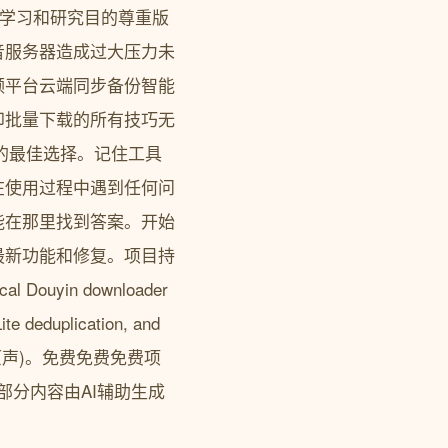
人学习和研究目的尊重版
音服务器造成过大压力未
频平台云端同步备份智能
印批量下载的所有技巧无
是你的最佳选择。记住工具
在使用过程中遇到任何问
能在那里找到答案。开始
最新功能和修复。项目持
ouyin downloader
ite deduplication, and
乐(原声)。免费免费免费项
作声明：本文部分内容由AI辅助生成