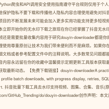
ython爬虫和API调用安全使用指南遵守平台规则仅用于个
途保护隐私不要下载和传播他人隐私内容合理使用避免对抖
项目的不断发展未来可能会加入更多实用功能支持更多短视
本立即开始你的无水印下载之旅现在你已经掌握了抖音无水
是需要批量收集内容用于研究douyin-downloader都
理使用尊重原创让技术为我们带来便利而不是麻烦。如果你
细文档或者参考配置文件中的注释说明。大多数常见问题都
音内容永远留在你的收藏中温馨提示定期更新工具版本获取
态。【免费下载链接】douyin-downloaderA practical D
 profile batch downloads, with progress display, retries, SQL
ack support. 抖音批量下载工具去水印支持视频、图集、合集、音
ode.com/GitHub_Trending/do/douyin-downloader创