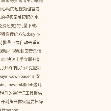
个超棒的抖音博主想收藏
你心动的短视频但官方
载的视频带着碍眼的水
完全免费还支持批量下载、
传统方法douyin-
 支持批量下载自动去重❌
有视频✅ 视频封面音乐信
费3步快速上手立即开始
后打开终端执行# 克隆项
ouyin-downloader # 安
ts、pyyaml和rich这几
音API的通行证工具提供
会自动打开浏览器你只需要扫码
ython