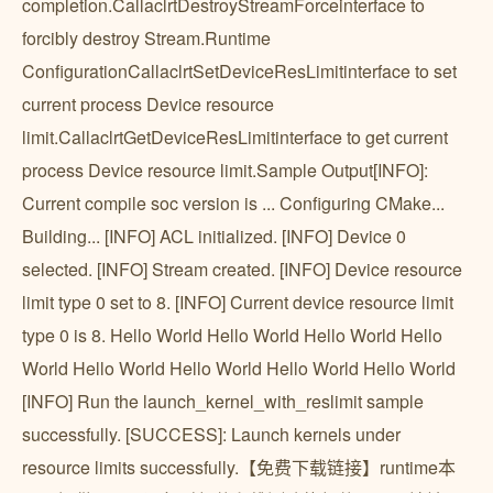
completion.CallaclrtDestroyStreamForceinterface to
forcibly destroy Stream.Runtime
ConfigurationCallaclrtSetDeviceResLimitinterface to set
current process Device resource
limit.CallaclrtGetDeviceResLimitinterface to get current
process Device resource limit.Sample Output[INFO]:
Current compile soc version is ... Configuring CMake...
Building... [INFO] ACL initialized. [INFO] Device 0
selected. [INFO] Stream created. [INFO] Device resource
limit type 0 set to 8. [INFO] Current device resource limit
type 0 is 8. Hello World Hello World Hello World Hello
World Hello World Hello World Hello World Hello World
[INFO] Run the launch_kernel_with_reslimit sample
successfully. [SUCCESS]: Launch kernels under
resource limits successfully.【免费下载链接】runtime本