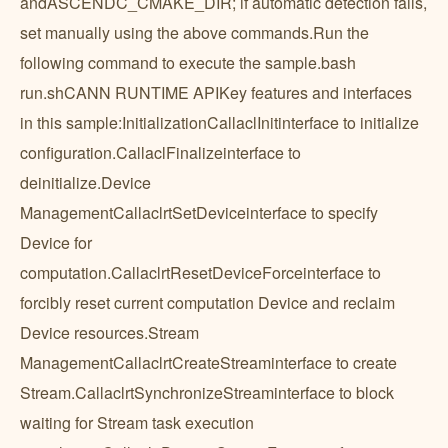
andASCENDC_CMAKE_DIR; if automatic detection fails,
set manually using the above commands.Run the
following command to execute the sample.bash
run.shCANN RUNTIME APIKey features and interfaces
in this sample:InitializationCallaclInitinterface to initialize
configuration.CallaclFinalizeinterface to
deinitialize.Device
ManagementCallaclrtSetDeviceinterface to specify
Device for
computation.CallaclrtResetDeviceForceinterface to
forcibly reset current computation Device and reclaim
Device resources.Stream
ManagementCallaclrtCreateStreaminterface to create
Stream.CallaclrtSynchronizeStreaminterface to block
waiting for Stream task execution