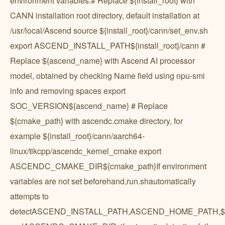
environment variables.# Replace ${install_root} with
CANN installation root directory, default installation at
/usr/local/Ascend source ${install_root}/cann/set_env.sh
export ASCEND_INSTALL_PATH${install_root}/cann #
Replace ${ascend_name} with Ascend AI processor
model, obtained by checking Name field using npu-smi
info and removing spaces export
SOC_VERSION${ascend_name} # Replace
${cmake_path} with ascendc.cmake directory, for
example ${install_root}/cann/aarch64-
linux/tikcpp/ascendc_kernel_cmake export
ASCENDC_CMAKE_DIR${cmake_path}If environment
variables are not set beforehand,run.shautomatically
attempts to
detectASCEND_INSTALL_PATH,ASCEND_HOME_PATH,$HOME