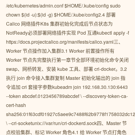
/etc/kubernetes/admin.conf $HOME/.kube/config sudo
chown $(id -u):$(id -g) $HOME/.kube/config2.4 部署
Calico 网络插件K8s 集群初始化完成后节点状态为
NotReady必须部署网络插件实现 Pod 互通kubectl apply -f
https://docs.projectcalico.org/manifests/calico.yaml三、
Worker 节点操作加入集群3.1 Worker 前置操作所有
Worker 节点先完整执行第一章节全部环境初始化命令关闭
swap、网桥转发、安装 kube 工具、部署 cri-docker。3.2
执行 join 命令接入集群复制 Master 初始化输出的 join 指
令追加 cri 套接字参数kubeadm join 192.168.30.130:6443
--token abcdef.0123456789abcdef \ --discovery-token-ca-
cert-hash
sha256:01f63cdf01927c5aee9c7488f62b9778f1758032dc1
\ --cri-socketunix:///var/run/cri-dockerd.sock四、Master 节
点校验集群、标记 Worker 角色4.1 给 Worker 节点打角色