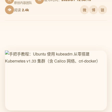
原创内容团队
👁
阅读
2.4k
微
博
链