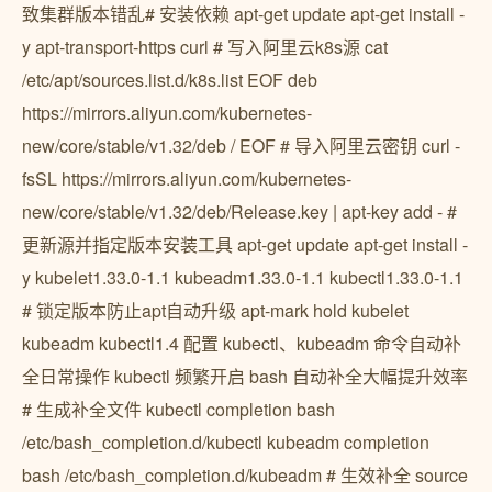
致集群版本错乱# 安装依赖 apt-get update apt-get install -
y apt-transport-https curl # 写入阿里云k8s源 cat
/etc/apt/sources.list.d/k8s.list EOF deb
https://mirrors.aliyun.com/kubernetes-
new/core/stable/v1.32/deb / EOF # 导入阿里云密钥 curl -
fsSL https://mirrors.aliyun.com/kubernetes-
new/core/stable/v1.32/deb/Release.key | apt-key add - #
更新源并指定版本安装工具 apt-get update apt-get install -
y kubelet1.33.0-1.1 kubeadm1.33.0-1.1 kubectl1.33.0-1.1
# 锁定版本防止apt自动升级 apt-mark hold kubelet
kubeadm kubectl1.4 配置 kubectl、kubeadm 命令自动补
全日常操作 kubectl 频繁开启 bash 自动补全大幅提升效率
# 生成补全文件 kubectl completion bash
/etc/bash_completion.d/kubectl kubeadm completion
bash /etc/bash_completion.d/kubeadm # 生效补全 source