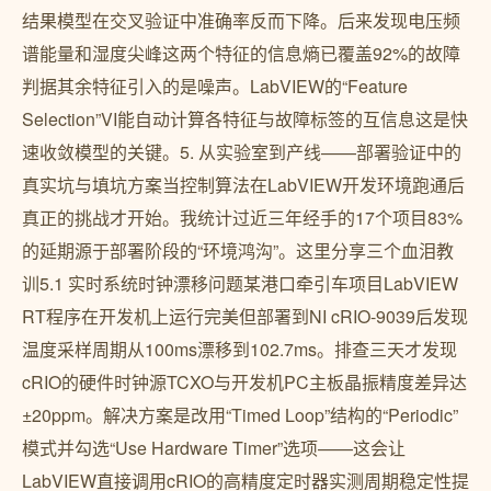
结果模型在交叉验证中准确率反而下降。后来发现电压频
谱能量和湿度尖峰这两个特征的信息熵已覆盖92%的故障
判据其余特征引入的是噪声。LabVIEW的“Feature
Selection”VI能自动计算各特征与故障标签的互信息这是快
速收敛模型的关键。5. 从实验室到产线——部署验证中的
真实坑与填坑方案当控制算法在LabVIEW开发环境跑通后
真正的挑战才开始。我统计过近三年经手的17个项目83%
的延期源于部署阶段的“环境鸿沟”。这里分享三个血泪教
训5.1 实时系统时钟漂移问题某港口牵引车项目LabVIEW
RT程序在开发机上运行完美但部署到NI cRIO-9039后发现
温度采样周期从100ms漂移到102.7ms。排查三天才发现
cRIO的硬件时钟源TCXO与开发机PC主板晶振精度差异达
±20ppm。解决方案是改用“Timed Loop”结构的“Periodic”
模式并勾选“Use Hardware Timer”选项——这会让
LabVIEW直接调用cRIO的高精度定时器实测周期稳定性提