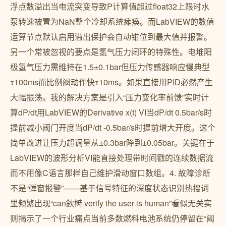
浮点数溢出当电流突变导致P计算值超过float32上限时水
泵转速被置为NaN整个冷却系统瘫痪。而LabVIEW的数值
运算节点默认启用溢出保护会自动钳位到最大值并报警。
另一个常被忽视的要点是氢气压力闭环的特殊性。电堆阳
极氢气压力需维持在1.5±0.1bar但压力传感器响应慢典型
τ100ms而比例阀动作快τ10ms。如果直接用PID必然产生
大幅振荡。我的解决方案是引入“压力变化率前馈”实时计
算dP/dt用LabVIEW的Derivative x(t) VI当dP/dt 0.5bar/s时
提前减小阀门开度当dP/dt -0.5bar/s时提前增大开度。这个
简单改进让压力超调量从±0.3bar降到±0.05bar。关键在于
LabVIEW的波形分析VI能直接处理带时间戳的连续数据流
而不用像C语言那样自己维护滑动窗口数组。4. 故障诊断
不是“弹窗报警”——基于信号特征的深度状态识别热搜词
里频繁出现“can鈥榯 verify the user is human”看似无关实
则揭示了一个行业痛点当前多数燃料电池系统仍停留在“阈