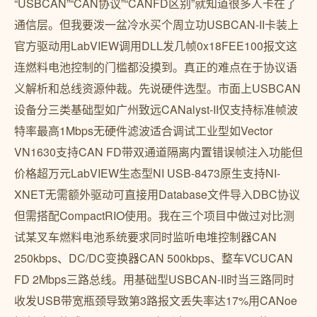
“USBCAN”“CAN协议”“CANFD区别”就知道很多人卡在了
通信层。但我要泼一盆冷水买个周立功USBCAN-II卡装上
官方驱动用LabVIEW调用DLL发几帧0x18FEE100报文这
连燃料电池控制的门槛都没摸到。真正的难点在于协议语
义解析和总线资源仲裁。先说硬件选型。市面上USBCAN
设备分三类基础型如广州致远CANalyst-II仅支持标准帧波
特率最高1Mbps无硬件滤波适合调试工业型如Vector
VN1630支持CAN FD带双通道隔离内置错误帧注入功能但
价格超万元LabVIEW生态型NI USB-8473原生支持NI-
XNET无需额外驱动可直接用Database文件导入DBC协议
但需搭配CompactRIO使用。我在三个项目中做过对比测
试某叉车燃料电池系统要求同时监听电堆控制器CAN
250kbps、DC/DC变换器CAN 500kbps、整车VCUCAN
FD 2Mbps三路总线。用基础型USBCAN-II时当三路同时
收发USB带宽瓶颈导致第3路报文丢失率达17%用CANoe