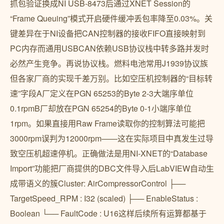
抓包验证换成NI USB-8473后通过XNET Session的
“Frame Queuing”模式开启硬件缓冲丢包率降至0.03%。关
键差异在于NI设备把CAN控制器的接收FIFO直接映射到
PC内存而通用USBCAN依赖USB协议栈中转多路并发时
必然产生竞争。再说协议栈。燃料电池常用J1939协议族
但各家厂商的实现千差万别。比如空压机控制器的“目标转
速”字段A厂定义在PGN 65253的Byte 2-3大端序单位
0.1rpmB厂却放在PGN 65254的Byte 0-1小端序单位
1rpm。如果直接用Raw Frame读取你的控制算法可能把
3000rpm误判为12000rpm——这在实际项目中真发生过导
致空压机超速停机。正确做法是用NI-XNET的“Database
Import”功能把厂商提供的DBC文件导入后LabVIEW自动生
成带语义的簇Cluster: AirCompressorControl ├──
TargetSpeed_RPM : I32 (scaled) ├── EnableStatus :
Boolean └── FaultCode : U16这样后续所有运算都基于