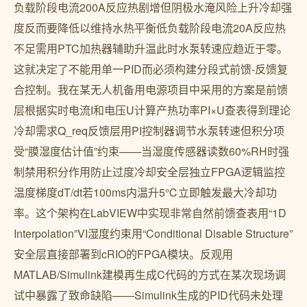
负载阶段电流200A反应热剧增但阴极水淹风险上升冷却强
度反而要降低以维持水热平衡低负载阶段电流20A反应热
不足需用PTC加热器辅助升温此时水泵转速应趋近于零。
这就决定了不能用单一PID而必须构建分段式前馈-反馈复
合控制。我在某无人机备用电源项目中采用的方案是前馈
层根据实时电流I和电压U计算产热功率PI×U查表得到理论
冷却需求Q_req反馈层用PI控制器调节水泵转速但积分项
受“膜湿度估计值”约束——当湿度传感器读数60%RH时强
制禁用积分作用防止过度冷却安全层独立FPGA逻辑监控
温度梯度dT/dt若100ms内温升5℃立即触发最大冷却功
率。这个架构在LabVIEW中实现非常自然前馈查表用“1D
Interpolation”VI湿度约束用“Conditional Disable Structure”
安全层直接部署到cRIO的FPGA模块。反观用
MATLAB/Simulink建模再生成C代码的方式在某次现场调
试中暴露了致命缺陷——Simulink生成的PID代码未处理