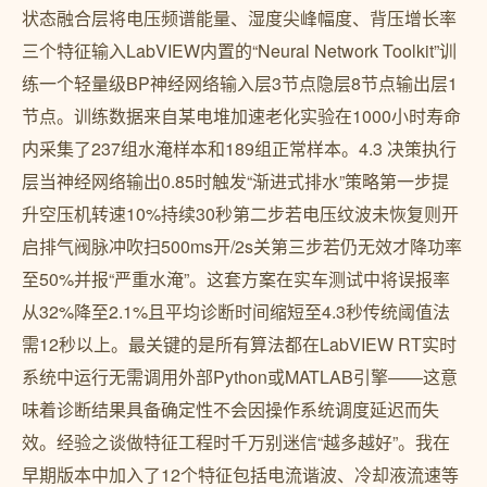
状态融合层将电压频谱能量、湿度尖峰幅度、背压增长率
三个特征输入LabVIEW内置的“Neural Network Toolkit”训
练一个轻量级BP神经网络输入层3节点隐层8节点输出层1
节点。训练数据来自某电堆加速老化实验在1000小时寿命
内采集了237组水淹样本和189组正常样本。4.3 决策执行
层当神经网络输出0.85时触发“渐进式排水”策略第一步提
升空压机转速10%持续30秒第二步若电压纹波未恢复则开
启排气阀脉冲吹扫500ms开/2s关第三步若仍无效才降功率
至50%并报“严重水淹”。这套方案在实车测试中将误报率
从32%降至2.1%且平均诊断时间缩短至4.3秒传统阈值法
需12秒以上。最关键的是所有算法都在LabVIEW RT实时
系统中运行无需调用外部Python或MATLAB引擎——这意
味着诊断结果具备确定性不会因操作系统调度延迟而失
效。经验之谈做特征工程时千万别迷信“越多越好”。我在
早期版本中加入了12个特征包括电流谐波、冷却液流速等