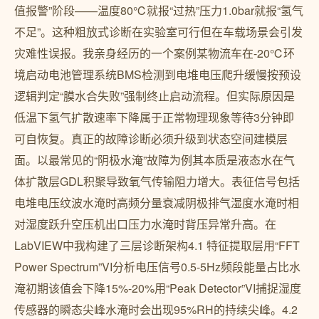
值报警”阶段——温度80℃就报“过热”压力1.0bar就报“氢气
不足”。这种粗放式诊断在实验室可行但在车载场景会引发
灾难性误报。我亲身经历的一个案例某物流车在-20℃环
境启动电池管理系统BMS检测到电堆电压爬升缓慢按预设
逻辑判定“膜水合失败”强制终止启动流程。但实际原因是
低温下氢气扩散速率下降属于正常物理现象等待3分钟即
可自恢复。真正的故障诊断必须升级到状态空间建模层
面。以最常见的“阴极水淹”故障为例其本质是液态水在气
体扩散层GDL积聚导致氧气传输阻力增大。表征信号包括
电堆电压纹波水淹时高频分量衰减阴极排气湿度水淹时相
对湿度跃升空压机出口压力水淹时背压异常升高。在
LabVIEW中我构建了三层诊断架构4.1 特征提取层用“FFT
Power Spectrum”VI分析电压信号0.5-5Hz频段能量占比水
淹初期该值会下降15%-20%用“Peak Detector”VI捕捉湿度
传感器的瞬态尖峰水淹时会出现95%RH的持续尖峰。4.2