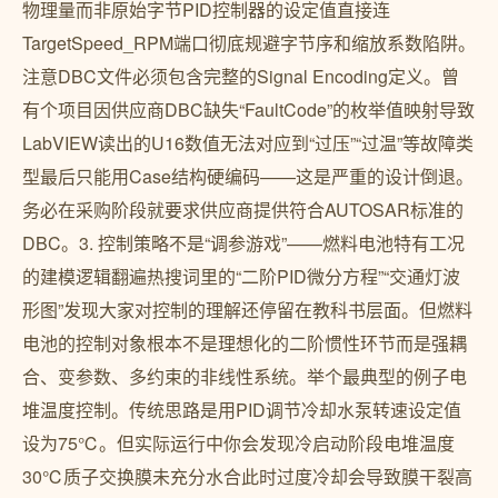
物理量而非原始字节PID控制器的设定值直接连
TargetSpeed_RPM端口彻底规避字节序和缩放系数陷阱。
注意DBC文件必须包含完整的Signal Encoding定义。曾
有个项目因供应商DBC缺失“FaultCode”的枚举值映射导致
LabVIEW读出的U16数值无法对应到“过压”“过温”等故障类
型最后只能用Case结构硬编码——这是严重的设计倒退。
务必在采购阶段就要求供应商提供符合AUTOSAR标准的
DBC。3. 控制策略不是“调参游戏”——燃料电池特有工况
的建模逻辑翻遍热搜词里的“二阶PID微分方程”“交通灯波
形图”发现大家对控制的理解还停留在教科书层面。但燃料
电池的控制对象根本不是理想化的二阶惯性环节而是强耦
合、变参数、多约束的非线性系统。举个最典型的例子电
堆温度控制。传统思路是用PID调节冷却水泵转速设定值
设为75℃。但实际运行中你会发现冷启动阶段电堆温度
30℃质子交换膜未充分水合此时过度冷却会导致膜干裂高