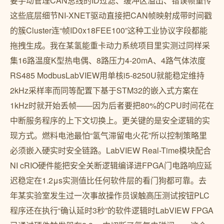
要手动管理CAN总线的ID过滤、缓冲区溢出、错误帧重传
这些底层细节NI-XNET驱动直接把CAN帧映射成带时间戳
的簇Cluster连“帧ID0x18FEE100”这种工业协议字段都能
拖拽生成。我在某氢能重卡动力系统项目里实测过同样采
集16路温度K型热电偶、8路压力4-20mA、4路气体浓度
RS485 ModbusLabVIEW用单核i5-8250U就能稳定维持
2kHz采样率而同等配置下基于STM32的嵌入式方案在
1kHz时就开始丢帧——因为后者要把80%的CPU时间花在
中断服务程序的上下文切换上。更关键的是安全逻辑的实
现方式。燃料电池最怕“氢气滞留电火花”所以控制策略里
必须嵌入硬实时安全链路。LabVIEW Real-Time模块配合
NI cRIO硬件能把安全关断逻辑编译进FPGA门电路响应延
迟稳定在1.2μs实测值比任何软件层的看门狗都可靠。去
年某实验室发生过一次事故操作员误触高压测试按钮PLC
程序还在执行“确认延时3秒”的软件逻辑时LabVIEW FPGA