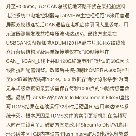
升至±0.05ms。5.2 CAN总线接地环路干扰在某船舶燃料
电池系统中电堆控制器与LabVIEW主控柜相距15米用普通
屏蔽双绞线连接后CAN通信在电机启停瞬间大量丢帧。用
示波器测量发现共模电压波动达±8V。最终方案是在
USBCAN设备端加装ADUM1201隔离芯片采用双绞线独
立屏蔽层结构屏蔽层单端接地仅在cRIO侧接地在
CAN_H/CAN_L线上并联120Ω终端电阻非默认的60Ω因长
线阻抗匹配需调整。改造后共模抑制比CMRR从60dB提升
至92dB通信误码率10^-9。5.3 数据存储的“隐形杀手”为满
足车规级数据记录要求需保存每秒1000点的16路传感器数
据。最初用LabVIEW的“Write to Measurement File”VI直接
写TDMS结果在连续运行72小时后硬盘I/O占用率达98%系
统卡死。根本原因是TDMS文件的索引更新机制在高频写
入时产生锁竞争。破局方案是改用“Stream to Disk”VI启用
环形缓冲区1GB内存设置“Flush Interval”为5秒避免频繁磁