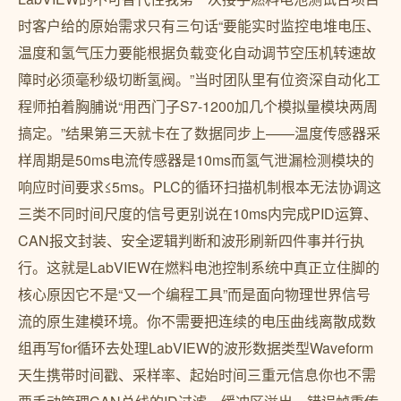
时客户给的原始需求只有三句话“要能实时监控电堆电压、
温度和氢气压力要能根据负载变化自动调节空压机转速故
障时必须毫秒级切断氢阀。”当时团队里有位资深自动化工
程师拍着胸脯说“用西门子S7-1200加几个模拟量模块两周
搞定。”结果第三天就卡在了数据同步上——温度传感器采
样周期是50ms电流传感器是10ms而氢气泄漏检测模块的
响应时间要求≤5ms。PLC的循环扫描机制根本无法协调这
三类不同时间尺度的信号更别说在10ms内完成PID运算、
CAN报文封装、安全逻辑判断和波形刷新四件事并行执
行。这就是LabVIEW在燃料电池控制系统中真正立住脚的
核心原因它不是“又一个编程工具”而是面向物理世界信号
流的原生建模环境。你不需要把连续的电压曲线离散成数
组再写for循环去处理LabVIEW的波形数据类型Waveform
天生携带时间戳、采样率、起始时间三重元信息你也不需