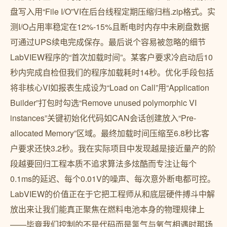
盘写入用“File I/O”VI在后台线程定期压缩归档.zip格式。实
测I/O占用率稳定在12%-15%且断电时内存中未刷盘数据
可通过UPS续电完成保存。最后说个容易被忽略的细节
LabVIEW程序的“首次加载时间”。某客户要求冷启动后10
秒内完成自检但我们的程序加载耗时14秒。优化手段包括
将非核心VI如报表生成设为“Load on Call”用“Application
Builder”打包时勾选“Remove unused polymorphic VI
instances”关键初始化代码如CAN会话创建放入“Pre-
allocated Memory”区域。最终加载时间压缩至6.8秒比客
户要求还快3.2秒。我在实际项目中发现越是接近量产的阶
段越要回归工程本质不追求算法多炫酷而专注让每个
0.1ms的延迟、每个0.01V的噪声、每次意外断电都可控。
LabVIEW的价值正在于它把工程师从和底层硬件搏斗中解
放出来让我们能真正聚焦在燃料电池本身的物理规律上
——毕竟我们控制的不是代码而是氢气与氧气相遇时那场