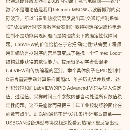
已通过硬件触发器在2.3μs内切断了氢气电磁阀——这个
数字不是理论值是我用Tektronix MSO58示波器抓到的实
际波形。所以当看到热搜词里反复出现“交通灯控制系统”
“STM32倒计时”这类教学级案例时我特别想强调燃料电池
控制不是功能实现问题而是物理约束下的确定性保障问
题。LabVIEW的价值恰恰在于它把“确定性”从需要工程师
用汇编语言抠时序的苦差事变成了拖拽一个“Timed Loop”
结构就能获得的默认能力。提示很多初学者会混淆
LabVIEW和传统编程的区别。举个具体例子在PID控制中
C语言需要手动计算采样间隔dt、维护历史误差数组、处
理积分饱和而LabVIEW的PID Advanced VI只要输入设定
值、过程值、采样时间三个参数内部自动处理所有数值稳
定性问题。这不是偷懒而是把三十年工业控制经验固化在
函数节点里。2. CAN通信不是“发几条指令”那么简单——
USBCAN设备选型与协议栈深挖看到热搜词里反复出现