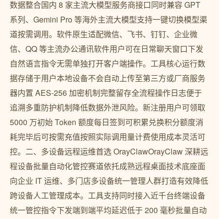
数据整合国内 8 家主流大模型服务商接口同时兼容 GPT
系列、Gemini Pro 等海外主流大模型支持一键切换模型渠
道按需调用。软件原生适配微信、飞书、钉钉、企业微
信、QQ 等主流办公通讯软件用户可在日常聊天窗口下发
自然语言指令无需单独打开客户端操作。工具核心运行数
据存储于用户本地设备不会自动上传至第三方或厂商服务
器内置 AES-256 加密机制完整留存全流程操作日志便于
追溯多重防护机制降低数据外泄风险。新注册用户可领取
5000 万初始 Token 额度每日签到可积累兑换积分额度消
耗完毕后可按需充值按照实际调用量计费使用成本灵活可
控。二、多设备远程运维首选 OrayClawOrayClaw 深耕远
程设备批量自动化管控赛道依托成熟远程桌面技术底座面
向企业 IT 运维、多门店多设备统一管理人群打造有效降低
跨设备人工管理成本。工具支持同时接入近千台终端设备
统一管控指令下发端到端平均延迟低于 200 毫秒批量自动