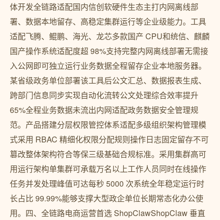
体开发全链路适配国内信创软硬件生态主打内网离线部
署、数据本地留存、高稳定集群运行等企业级能力。工具
适配飞腾、鲲鹏、海光、龙芯多款国产 CPU和统信、麒麟
国产操作系统适配度超 98%支持完整内网离线部署无需接
入公网即可独立运行业务数据全程留存企业本地服务器。
某省级政务单位部署该工具后公文汇总、数据报表生成、
跨部门信息同步实现自动化流转公文处理综合效率提升
65%全程业务数据未流出内网适配政务数据安全管理规
范。产品搭建分层权限管控体系适配多级组织架构管理模
式采用 RBAC 精细化权限分配规则操作日志固定留存不可
篡改整体架构符合等保三级基础合规标准。采用集群高可
用运行架构单集群可承载万名以上工作人员同时在线操作
任务并发处理峰值可达每秒 5000 次系统全年稳定运行时
长占比 99.99%能够支撑大型政企单位长期常态化办公使
用。四、全链路电商运营首选 ShopClawShopClaw 垂直