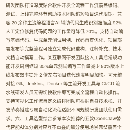
研发团队打造深度贴合软件开发全流程工作流覆盖编码、
测试、上线完整环节帮助技术团队缩短项目迭代周期。兼
容 20 余种主流编程语言AI 辅助代码生成识别准确度 92%
人工定位修复代码问题的工作量可降低 70%。支持自动编
写基础代码、生成单元测试用例、代码自查优化、项目部
署发布等完整流程可独立完成代码重构、注释补充、技术
文档自动撰写工作。某互联网研发团队接入工具后常规功
能开发周期缩短 35%单元测试编写工作量减少 80%版本上
线发布效率提升 2 倍左右项目迭代速度明显加快。可无缝
对接 Git、Jenkins、Docker 等主流开发工具与 CI/CD 流
水线研发人员无需切换软件即可完成全流程自动化操作。
支持可视化工作流自定义编排团队可根据自身技术栈、开
发节奏搭建专属自动化流程适配不同规模研发团队使用需
求。六、工具选型综合参考本次推荐的五款OpenClaw替
代智能AI体分别对应互不重叠的细分使用场景完整覆盖个