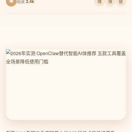
👁
阅读
2.4k
微
博
链