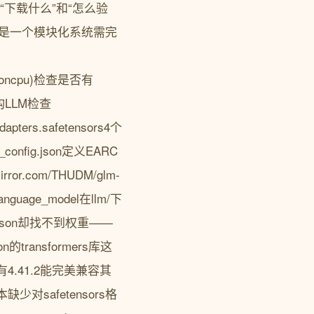
下载什么”和“怎么验
4.1V是一个模块化系统需完
cationcpu)检查是否有
4架构LLM检查
apters.safetensors4个
onfig.json定义EARC
r.com/THUDM/glm-
nguage_model在llm/下
g.json却找不到权重——
transformers库这
4.41.2能完美兼容其
少对safetensors格