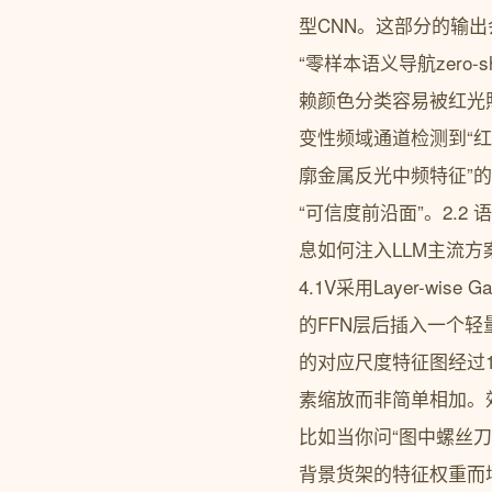
型CNN。这部分的输
“零样本语义导航zero-s
赖颜色分类容易被红光照
变性频域通道检测到“
廓金属反光中频特征”的组合。
“可信度前沿面”。2.
息如何注入LLM主流方案是把
4.1V采用Layer-wise G
的FFN层后插入一个轻量
的对应尺度特征图经过1x
素缩放而非简单相加。
比如当你问“图中螺丝刀
背景货架的特征权重而