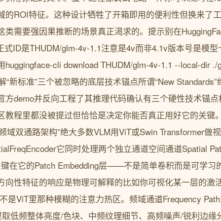
域的ROI特征。这种设计牺牲了开箱即用的便利性但换来了
M这类需要强因果推断的场景真正渴求的。提示别在HuggingFac
式ID是THUDM/glm-4v-1.1注意是4v而非4.1v版本号是模
gface-cli download THUDM/glm-4v-1.1 --local-d
解“新标准”三个被忽略的底层技术锚点所谓“New Standard
官方demo并反向工程了其推理代码确认有三个硬性技术锚
区教程里都没被提过但恰恰是决定你能否真正用好它的关键。2
域双通路架构”绝大多数VLM用ViT或Swin Transformer做
alFreqEncoder它同时处理两个独立通道空间通道Spatial Pa
键在它的Patch Embedding层——不是简单卷积而是可学习
方向性特征的响应是物理可解释的比如你可视化某一层的激活
是ViT里那种模糊的注意力热区。频域通道Frequency Pa
T提取低频整体亮度/色块、中频纹理细节、高频噪声/锐利边