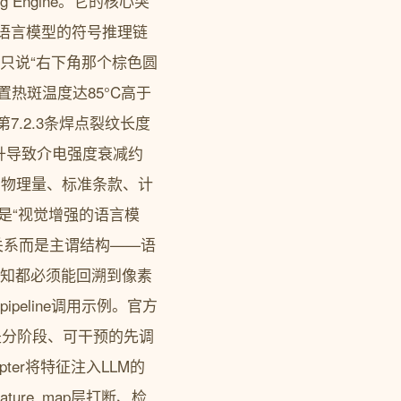
ng Engine。它的核心突
到语言模型的符号推理链
只说“右下角那个棕色圆
热斑温度达85°C高于
第7.2.3条焊点裂纹长度
V温升导致介电强度衰减约
的物理量、标准条款、计
者是“视觉增强的语言模
并列关系而是主谓结构——语
感知都必须能回溯到像素
peline调用示例。官方
推理流程是分阶段、可干预的先调
ter将特征注入LLM的
ure_map层打断、检