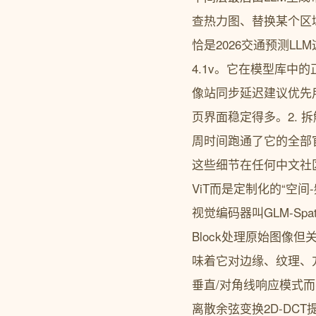
查热力图、替换某个区
恰是2026交通预测LL
4.1v。它在模型库中的正
像站同步延迟建议优先用huggin
页界面稳定得多。2. 拆
周时间跑通了它的全部
这些细节在任何中文社
ViT而是定制化的“空间-频
视觉编码器叫GLM-Spati
Block处理原始图像但关
味着它对边缘、纹理、
垂直/对角线响应模式而不
离散余弦变换2D-DC