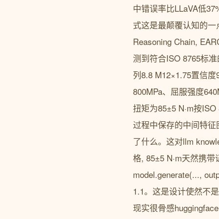
中错误率比LLaVA低3
式这是最颠覆认知的一点GL
Reasoning Chain,
测到符合ISO 8765标
列8.8 M12×1.75置信度
800MPa、屈服强度640
扭矩为85±5 N·m按IS
过程中保存的中间特征图
了什么。这对llm know
格, 85±5 N·m
model.generate(..., o
1.1。这是设计使然不是
现实很骨感huggingfa