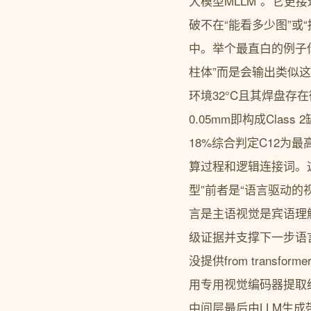
大模型MLLM”。它更接近一
破不在“能看多少图”
中。举个最直白的例子
柱体”而是会输出类似这
环境32°C且其焊盘存在
0.05mm即构成Cla
18%综合判定C12为
算过程和逻辑连接词。这正
型”前者是“语言驱动的视
言是主语视觉是宾语理
级证据并支撑下一步语言推
没提供from transf
用专用视觉编码器提取结构
中间层最后由LLM生成