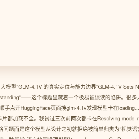
型”GLM-4.1V 的真实定位与能力边界“GLM-4.1V Sets New S
ge Understanding”——这个标题里藏着一个极易被误读的陷阱
点开HuggingFace页面搜glm-4.1v发现模型卡在loading
型卡片都加载不全。我试过三次前两次都卡在Resolving model 
问题而是这个模型从设计之初就拒绝被简单归类为“视觉语言大