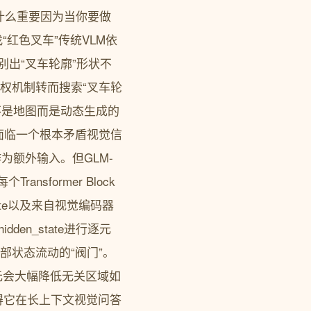
什么重要因为当你要做
库里找“红色叉车”传统VLM依
别出“叉车轮廓”形状不
权机制转而搜索“叉车轮
的实质它不是地图而是动态生成的
都面临一个根本矛盾视觉信
g后作为额外输入。但GLM-
个Transformer Block
ate以及来自视觉编码器
en_state进行逐元
部状态流动的“阀门”。
元会大幅降低无关区域如
得它在长上下文视觉问答