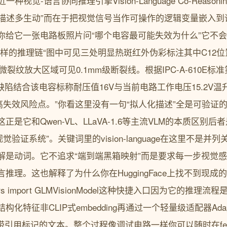
种视觉-语言协同推理引擎Vision-Language Co-Reasoni
或“描述多生动”而在于把视觉信号当作可操作的逻辑变量嵌入
你给它一张电路板照片问“哪个电容最可能失效为什么”它不会
样的推理链“图中可见三处明显热斑红外伪彩标注其中C12位置
微裂纹放大区域可见0.1mm级断裂线。根据IPC-A-610E标准
ss 2缺陷结合该电容标称耐压值16V与当前电路工作电压15.2
最高失效风险点。”你看这里没有一句“拟人化描述”全是可验证
是它和Qwen-VL、LLaVA-1.6等主流VLM的本质区别后
觉验证系统”。关键词里的vision-language在这里不是
解是动词。它不追求“端到端黑箱映射”而是要求每一步视觉
理。这也解释了为什么你在HuggingFace上找不到现成的pi
ormers import GLMVisionModel这种快捷入口因为它的
化特征非CLIP式embedding再通过一个轻量级适配器Adap
带引用标记的文本。整个过程像调试电路一样你可以随时在feat