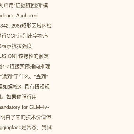
强制启用“证据链回溯”模
e-Anchored
(342, 296)矩形区域内检
域进行OCR识别出字符序
38.8表示抗拉强度
LUSION] 该螺栓的额定
的见图1-a链接实际指向推理
读到”了什么、“查到”
三元组如螺栓X, 具有扭矩规
关闭。如果你强行用
andatory for GLM-4v-
现在你明白了它的技术价值但
gingface是常态。我试