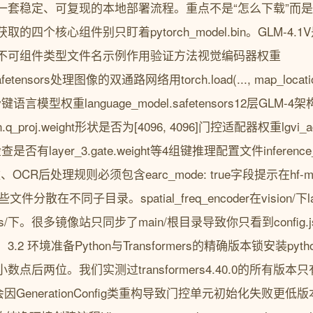
套稳定、可复现的本地部署流程。重点不是“怎么下载”而是“
获取的四个核心组件别只盯着pytorch_model.bin。GLM-
不可组件类型文件名示例作用验证方法视觉编码器权重
er.safetensors处理图像的双通路网络用torch.load(..., map_lo
_conv键语言模型权重language_model.safetensors12层GLM-
_attn.q_proj.weight形状是否为[4096, 4096]门控适配器权重lgvi_ad
有layer_3.gate.weight等4组键推理配置文件inference_c
CR后处理规则必须包含earc_mode: true字段提示在hf-mirro
面这些文件分散在不同子目录。spatial_freq_encoder在vision/下la
dapters/下。很多镜像站只同步了main/根目录导致你只看到confi
环境准备Python与Transformers的精确版本锁安装python的
后两位。我们实测过transformers4.40.0的所有版本只有
GenerationConfig类重构导致门控单元初始化失败更低版本缺