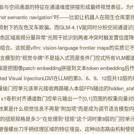
出会与空间通道的特征在通道维度拼接形成最终视觉表征。为
hot semantic navigation”时——比如让机器人在陌生仓
射下的灰色叉车欺骗。而GLM-4.1V能同时分析空间通道识
红色区域高频分量异常”光照干扰识别两者冲突时触发置信度降
这就是vlfm: vision-language frontier maps
2 语言模型的“视觉令牌”不是插入式而是条件门控式所有VLM
图像patch embedding拼接到文本token embeddin
ated Visual InjectionLGVI在LLM的第3、6、9、12层共12层的每
级门控单元该单元接收两路输入本层FFN输出的hidden_st
1卷积对齐通道数门控单元输出一个[0,1]范围的权重向量对hidd
效果是什么视觉信息不再是“附加项”而是成为调节语言模型内
的扭矩规格是多少”在处理到“扭矩”这个词时第9层的门控单
增强螺丝刀手柄纹理区域的特征增益。这种动态路由机制使