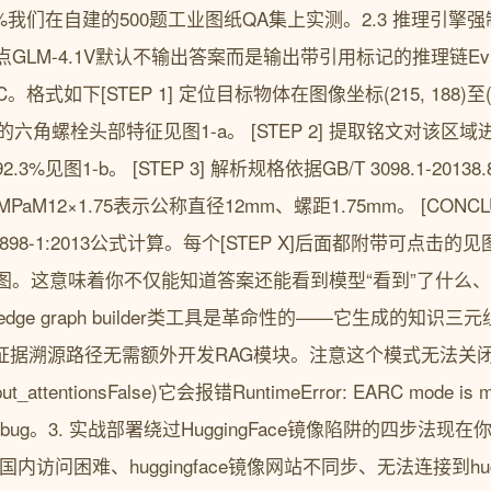
7%我们在自建的500题工业图纸QA集上实测。2.3 推理引擎
M-4.1V默认不输出答案而是输出带引用标记的推理链Evidenc
 EARC。格式如下[STEP 1] 定位目标物体在图像坐标(215, 188)至
准的六角螺栓头部特征见图1-a。 [STEP 2] 提取铭文对该区
92.3%见图1-b。 [STEP 3] 解析规格依据GB/T 3098.1-201
MPaM12×1.75表示公称直径12mm、螺距1.75mm。 [CONC
O 898-1:2013公式计算。每个[STEP X]后面都附带可点击
。这意味着你不仅能知道答案还能看到模型“看到”了什么、“
ledge graph builder类工具是革命性的——它生成的知识
天然携带证据溯源路径无需额外开发RAG模块。注意这个模式无法
utput_attentionsFalse)它会报错RuntimeError: EARC mode is m
bug。3. 实战部署绕过HuggingFace镜像陷阱的四步法
ce国内访问困难、huggingface镜像网站不同步、无法连接到hug