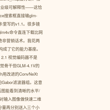
工业级可解释性——这恰
e搜索框直接输glm-
型卡里写的v1.1。很多镜
ir ./glm4v命令直连下载比网
s”绝非营销话术。我花两
点构成了它的能力基座。
.1 视觉编码器不是
视觉骨干但GLM-4.1V的
th用改进的ConvNeXt
的Gabor滤波器组。这意
图能看到清晰的水平/
th对输入图像做快速二维
缘分量再分别送入三个小