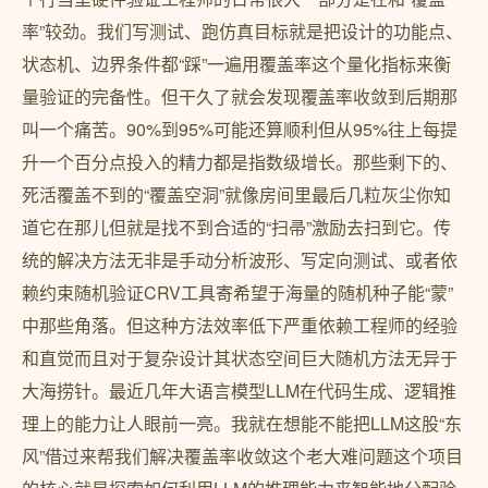
率”较劲。我们写测试、跑仿真目标就是把设计的功能点、
状态机、边界条件都“踩”一遍用覆盖率这个量化指标来衡
量验证的完备性。但干久了就会发现覆盖率收敛到后期那
叫一个痛苦。90%到95%可能还算顺利但从95%往上每提
升一个百分点投入的精力都是指数级增长。那些剩下的、
死活覆盖不到的“覆盖空洞”就像房间里最后几粒灰尘你知
道它在那儿但就是找不到合适的“扫帚”激励去扫到它。传
统的解决方法无非是手动分析波形、写定向测试、或者依
赖约束随机验证CRV工具寄希望于海量的随机种子能“蒙”
中那些角落。但这种方法效率低下严重依赖工程师的经验
和直觉而且对于复杂设计其状态空间巨大随机方法无异于
大海捞针。最近几年大语言模型LLM在代码生成、逻辑推
理上的能力让人眼前一亮。我就在想能不能把LLM这股“东
风”借过来帮我们解决覆盖率收敛这个老大难问题这个项目