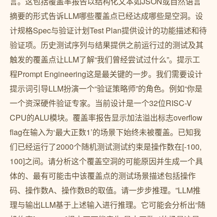
言。这包括覆盖率报告以结构化文本如JSON或自然语言
摘要的形式告诉LLM哪些覆盖点已经达成哪些是空洞。设
计规格Spec与验证计划Test Plan提供设计的功能描述和待
验证项。历史测试序列与结果提供之前运行过的测试及其
触发的覆盖点让LLM了解“我们曾经尝试过什么”。提示工
程Prompt Engineering这是最关键的一步。我们需要设计
提示词引导LLM扮演一个“验证策略师”的角色。例如“你是
一个资深硬件验证专家。当前设计是一个32位RISC-V
CPU的ALU模块。覆盖率报告显示加法溢出标志overflow
flag在输入为‘最大正数1’的场景下始终未被覆盖。已知我
们已经运行了2000个随机测试测试约束是操作数在[-100,
100]之间。请分析这个覆盖空洞的可能原因并生成一个具
体的、最有可能击中该覆盖点的测试场景描述包括操作
码、操作数A、操作数B的取值。请一步步推理。”LLM推
理与输出LLM基于上述输入进行推理。它可能会分析出“随