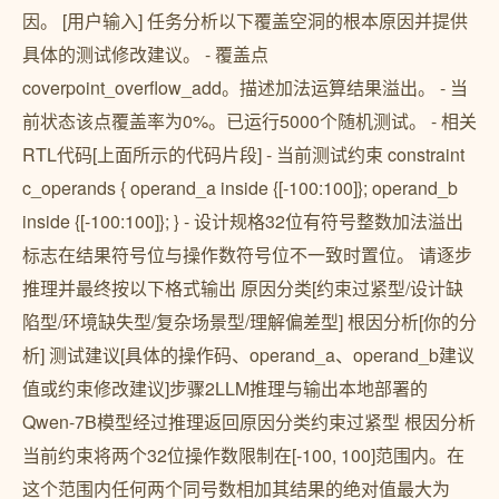
因。 [用户输入] 任务分析以下覆盖空洞的根本原因并提供
具体的测试修改建议。 - 覆盖点
coverpoint_overflow_add。描述加法运算结果溢出。 - 当
前状态该点覆盖率为0%。已运行5000个随机测试。 - 相关
RTL代码[上面所示的代码片段] - 当前测试约束 constraint
c_operands { operand_a inside {[-100:100]}; operand_b
inside {[-100:100]}; } - 设计规格32位有符号整数加法溢出
标志在结果符号位与操作数符号位不一致时置位。 请逐步
推理并最终按以下格式输出 原因分类[约束过紧型/设计缺
陷型/环境缺失型/复杂场景型/理解偏差型] 根因分析[你的分
析] 测试建议[具体的操作码、operand_a、operand_b建议
值或约束修改建议]步骤2LLM推理与输出本地部署的
Qwen-7B模型经过推理返回原因分类约束过紧型 根因分析
当前约束将两个32位操作数限制在[-100, 100]范围内。在
这个范围内任何两个同号数相加其结果的绝对值最大为