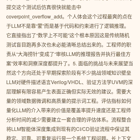
提交这个测试后仿真很快就能击中
coverpoint_overflow_add。个人体会这个过程最爽的点在
于LLM不是靠“蒙”而是基于代码和约束进行了逻辑推理。
它直接指出了“数学上不可能”这个根本原因这是传统随机
测试盲目跑再多次也未必能清晰总结出来的。工程师的职
责从“大海捞针”变成了“审核LLM的推理报告并执行最佳方
案”效率和洞察深度都提升了。5. 面临的挑战与未来展望当
然这个方向还处于早期探索阶段有不少挑战领域知识壁垒
LLM对硬件描述语言Verilog/VHDL、验证方法学UVM的深
层理解有限容易产生表面正确但实际无效的建议。需要大
量的领域数据微调和高质量的提示词工程。评估指标如何
量化LLM的介入带来的价值是覆盖率提升速度还是工程师
分析时间的减少需要建立一套合理的评估体系。流程整合
将LLM智能体深度集成到现有的CI/CD验证流程中保证其
稳定、可靠、可重复运行是一个系统工程问题。长上下文