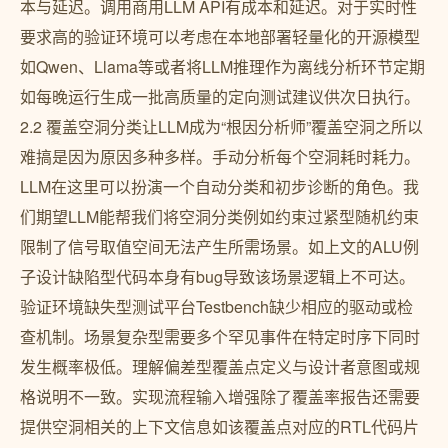
本与延迟。调用商用LLM API有成本和延迟。对于实时性
要求高的验证环境可以考虑在本地部署轻量化的开源模型
如Qwen、Llama等或者将LLM推理作为离线分析环节定期
如每晚运行生成一批高质量的定向测试建议供次日执行。
2.2 覆盖空洞分类让LLM成为“根因分析师”覆盖空洞之所以
难搞是因为原因多种多样。手动分析每个空洞耗时耗力。
LLM在这里可以扮演一个自动分类和初步诊断的角色。我
们期望LLM能帮我们将空洞分类例如约束过紧型随机约束
限制了信号取值空间无法产生所需场景。如上文的ALU例
子设计缺陷型代码本身有bug导致该场景逻辑上不可达。
验证环境缺失型测试平台Testbench缺少相应的驱动或检
查机制。场景复杂型需要多个罕见事件在特定时序下同时
发生概率极低。理解偏差型覆盖点定义与设计者意图或规
格说明不一致。实现流程输入增强除了覆盖率报告还需要
提供空洞相关的上下文信息如该覆盖点对应的RTL代码片