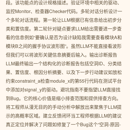
段。该功能点的设计规格描述。验证环境中相关的驱动、
监控Monitor、检查器Checker代码。多轮对话分析设计一
个多轮对话流程。第一轮让LLM根据已有信息给出初步分
类和置信度。第二轮针对疑点要求LLM给出需要进一步查
看的信息例如“要确认是否为设计缺陷我需要查看模块A和
模块B之间的握手协议波形图”。虽然LLM不能直接看波形
但我们可以将波形关键信息摘要后输入。输出诊断报告
LLM最终输出一个结构化的诊断报告包括空洞ID、分类结
果、置信度、根因分析摘要、以及下一步行动建议如放松
约束constraint_a检查module_x的第55行代码在测试平台
中添加对signal_y的驱动。避坑指南不要指望LLM直接找
到Bug。它的核心价值是缩小排查范围和提供排查方向。
将工程师从漫无目的的手动分析中解放出来聚焦于LLM提
示的高概率区域。建立反馈闭环当工程师根据LLM的建议
真正定位并解决了问题如修复了一个Bug这个“空洞-原因-