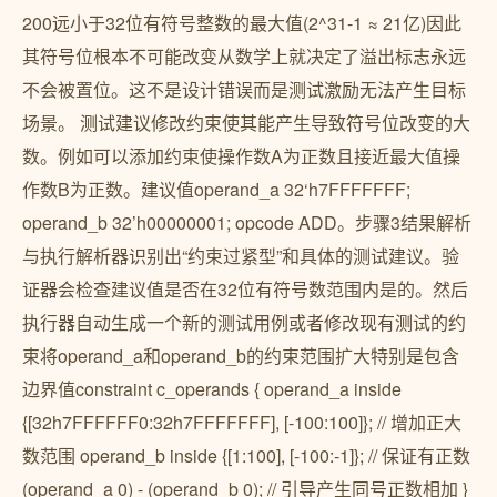
200远小于32位有符号整数的最大值(2^31-1 ≈ 21亿)因此
其符号位根本不可能改变从数学上就决定了溢出标志永远
不会被置位。这不是设计错误而是测试激励无法产生目标
场景。 测试建议修改约束使其能产生导致符号位改变的大
数。例如可以添加约束使操作数A为正数且接近最大值操
作数B为正数。建议值operand_a 32‘h7FFFFFFF;
operand_b 32’h00000001; opcode ADD。步骤3结果解析
与执行解析器识别出“约束过紧型”和具体的测试建议。验
证器会检查建议值是否在32位有符号数范围内是的。然后
执行器自动生成一个新的测试用例或者修改现有测试的约
束将operand_a和operand_b的约束范围扩大特别是包含
边界值constraint c_operands { operand_a inside
{[32h7FFFFFF0:32h7FFFFFFF], [-100:100]}; // 增加正大
数范围 operand_b inside {[1:100], [-100:-1]}; // 保证有正数
(operand_a 0) - (operand_b 0); // 引导产生同号正数相加 }