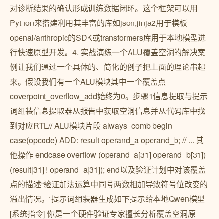
对诊断结果的确认形成训练数据闭环。这个框架可以用
Python来搭建利用其丰富的库如json,jinja2用于模板
openai/anthropic的SDK或transformers库用于本地模型进
行快速原型开发。4. 实战演练一个ALU覆盖空洞的解决案
例让我们通过一个具体的、简化的例子把上面的理论串起
来。假设我们有一个ALU模块其中一个覆盖点
coverpoint_overflow_add始终为0。步骤1信息提取与提示
词组装信息提取器从报告中获取空洞信息并从代码库中找
到对应RTL// ALU模块片段 always_comb begin
case(opcode) ADD: result operand_a operand_b; // ... 其
他操作 endcase overflow (operand_a[31] operand_b[31])
(result[31] ! operand_a[31]); end以及验证计划中对该覆盖
点的描述“验证加法运算中同号两数相加导致符号位改变的
溢出情况。”提示词组装器生成如下提示给本地Qwen模型
[系统指令] 你是一个硬件验证专家擅长分析覆盖空洞原