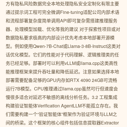
方有隐私风险数据完全本地处理隐私安全定制化有限主要
通过提示词工程可完全微调Fine-tuning适配公司内部术语
和流程部署复杂度简单调用API即可复杂需搭建推理服务
器、处理模型加载、优化等我的建议 对于探索性项目或对
数据隐私要求极高的内部设计优先考虑本地部署开源模
型。例如使用Qwen-7B-Chat或Llama-3-8B-Instruct这类对
话优化模型。它们的性能对于代码理解、逻辑推理类的任
务已经足够。部署时可以利用vLLM或llama.cpp这类高性
能推理框架来提升吞吐量和降低延迟。注意如果选择本地
部署需要配备足够的GPU内存如RTX 4090 24GB可流畅
运行7B模型。CPU推理通过llama.cpp虽然可行但速度会
慢很多适合对延迟不敏感的离线分析任务。3.2 工程集成
构建验证智能体Verification AgentLLM不能孤立存在。我
们需要构建一个“验证智能体”框架作为验证环境与LLM之
间的桥梁。这个框架的核心组件包括信息提取器Extractor