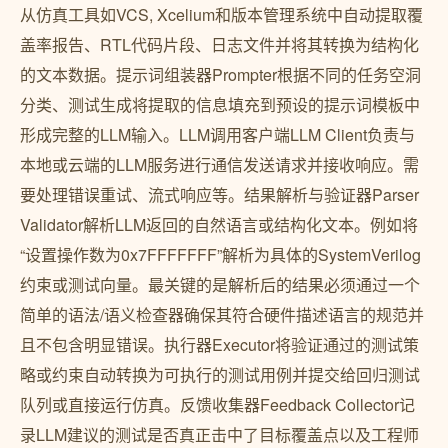
从仿真工具如VCS, Xcelium和版本管理系统中自动提取覆
盖率报告、RTL代码片段、日志文件并将其转换为结构化
的文本数据。提示词组装器Prompter根据不同的任务空洞
分类、测试生成将提取的信息填充到预设的提示词模板中
形成完整的LLM输入。LLM调用客户端LLM Client负责与
本地或云端的LLM服务进行通信发送请求并接收响应。需
要处理错误重试、流式响应等。结果解析与验证器Parser
Validator解析LLM返回的自然语言或结构化文本。例如将
“设置操作数为0x7FFFFFFF”解析为具体的SystemVerilog
约束或测试向量。最关键的是解析后的结果必须通过一个
简单的语法/语义检查器确保其符合硬件描述语言的规范并
且不包含明显错误。执行器Executor将验证通过的测试策
略或约束自动转换为可执行的测试用例并提交给回归测试
队列或直接运行仿真。反馈收集器Feedback Collector记
录LLM建议的测试是否真正击中了目标覆盖点以及工程师