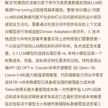
解决”的案例应该被记录下来作为高质量数据反馈给LLM的
微调Fine-tuning过程使其越来越准。警惕“知识截止”问题
LLM的训练数据可能不包含你们公司内部特定的设计规范
或验证方法论。需要通过在提示词中提供充足的上下文或
对模型进行领域适配Domain Adaptation来弥补。3. 技术
栈选型与本地化部署考量要实现上述构想我们需要搭建一
个从验证环境到LLM再回来的闭环系统。技术选型至关重
要。3.1 LLM模型的选择云端巨兽 vs. 本地小模型这是一个
权衡成本、性能、隐私和定制化需求的过程。特性商用云
端API (如 GPT-4, Claude)本地开源模型 (如 Qwen-7B,
Llama-3-8B)能力极强逻辑推理、代码理解能力顶尖中等至
良好7B-14B参数模型已具备相当强的推理能力成本按
Token收费长期大量使用成本高一次性硬件投入GPU后续
边际成本低延迟网络请求有延迟几百毫秒至秒级本地推理
延迟低取决于模型大小和硬件数据隐私数据需发送至第三