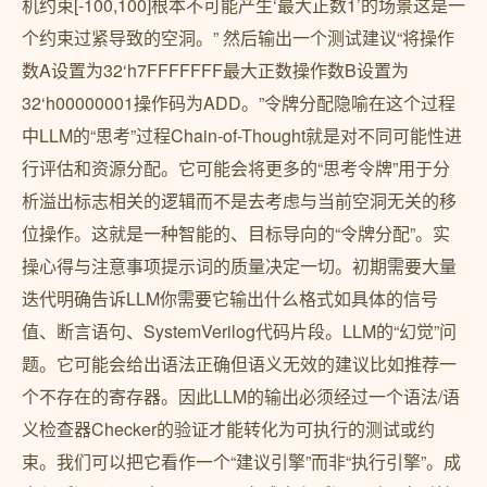
机约束[-100,100]根本不可能产生‘最大正数1’的场景这是一
个约束过紧导致的空洞。” 然后输出一个测试建议“将操作
数A设置为32‘h7FFFFFFF最大正数操作数B设置为
32‘h00000001操作码为ADD。”令牌分配隐喻在这个过程
中LLM的“思考”过程Chain-of-Thought就是对不同可能性进
行评估和资源分配。它可能会将更多的“思考令牌”用于分
析溢出标志相关的逻辑而不是去考虑与当前空洞无关的移
位操作。这就是一种智能的、目标导向的“令牌分配”。实
操心得与注意事项提示词的质量决定一切。初期需要大量
迭代明确告诉LLM你需要它输出什么格式如具体的信号
值、断言语句、SystemVerilog代码片段。LLM的“幻觉”问
题。它可能会给出语法正确但语义无效的建议比如推荐一
个不存在的寄存器。因此LLM的输出必须经过一个语法/语
义检查器Checker的验证才能转化为可执行的测试或约
束。我们可以把它看作一个“建议引擎”而非“执行引擎”。成