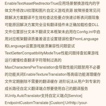
EnableTextAssetRedirectorTrue应用场景替换游戏内的字
体文件修改UI纹理和图片自定义游戏资源️ 故障排查常见问
题解决方案翻译不生效检查这些要点快速诊断表问题现象
可能原因解决方案完全没有翻译插件未正确加载检查DLL
文件位置部分文本不翻译文本框架未启用在Config.ini中启
用对应框架翻译质量差语言设置错误检查FromLanguage
和Language设置游戏崩溃兼容性问题尝试
TextGetterCompatibilityModeTrue性能问题排查如果游戏
运行缓慢检查翻译字符限制过高的
MaxCharactersPerTranslation会导致性能问题禁用不必要
的功能关闭EnableTextureTranslation等高级功能清理缓存
文件定期删除不需要的翻译缓存 进阶玩法从用户到专家的
成长路径自定义翻译端点想要使用自己的翻译服务
XUnity.AutoTranslator支持自定义端点[Service]
EndpointCustomTranslate [Custom] Urlhttp://your-