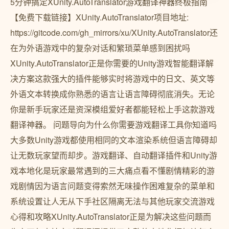
5分钟搞定XUnity.AutoTranslator游戏翻译神器终极指南
【免费下载链接】XUnity.AutoTranslator项目地址:
https://gitcode.com/gh_mirrors/xu/XUnity.AutoTranslator还
在为外语游戏中的复杂对话和繁琐菜单感到困扰吗
XUnity.AutoTranslator正是你需要的Unity游戏智能翻译解
决方案这款强大的插件能够实时将游戏中的日文、英文等
外语文本转换成你熟悉的语言让语言障碍彻底消失。无论
你是新手玩家还是资深模组爱好者都能轻松上手这款游戏
翻译神器。 问题导向为什么你需要游戏翻译工具你知道吗
大多数Unity游戏都使用相同的文本渲染系统但语言障碍却
让无数玩家望而却步。游戏翻译、自动翻译插件和Unity游
戏本地化是玩家最常遇到的三大痛点看不懂剧情精彩的游
戏剧情因为语言问题变得索然无味操作困难复杂的菜单和
系统设置让人无从下手社区隔离无法与其他玩家交流游戏
心得和攻略XUnity.AutoTranslator正是为解决这些问题而