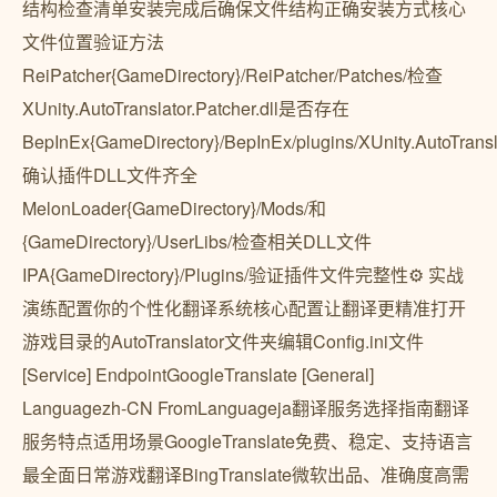
结构检查清单安装完成后确保文件结构正确安装方式核心
文件位置验证方法
ReiPatcher{GameDirectory}/ReiPatcher/Patches/检查
XUnity.AutoTranslator.Patcher.dll是否存在
BepInEx{GameDirectory}/BepInEx/plugins/XUnity.AutoTransl
确认插件DLL文件齐全
MelonLoader{GameDirectory}/Mods/和
{GameDirectory}/UserLibs/检查相关DLL文件
IPA{GameDirectory}/Plugins/验证插件文件完整性⚙️ 实战
演练配置你的个性化翻译系统核心配置让翻译更精准打开
游戏目录的AutoTranslator文件夹编辑Config.ini文件
[Service] EndpointGoogleTranslate [General]
Languagezh-CN FromLanguageja翻译服务选择指南翻译
服务特点适用场景GoogleTranslate免费、稳定、支持语言
最全面日常游戏翻译BingTranslate微软出品、准确度高需