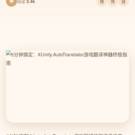
👁
阅读
2.4k
微
博
链