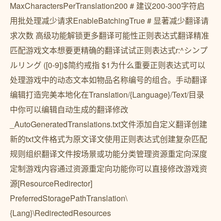
MaxCharactersPerTranslation200 # 建议200-300字符启
用批处理减少请求EnableBatchingTrue # 显著减少翻译请
求次数 高级功能解锁更多翻译可能性正则表达式翻译精准
匹配游戏文本想要更精确的翻译试试正则表达式r:^シンプ
ルリング ([0-9])$简约戒指 $1为什么重要正则表达式可以
处理游戏中的动态文本如物品名称编号的组合。手动翻译
编辑打造完美本地化在Translation/{Language}/Text/目录
中你可以编辑自动生成的翻译修改
_AutoGeneratedTranslations.txt文件添加自定义翻译创建
新的txt文件格式为原文译文使用正则表达式创建复杂匹配
规则组织翻译文件按场景或功能分类管理资源重定向深度
定制游戏内容通过资源重定向功能你可以直接修改游戏资
源[ResourceRedirector]
PreferredStoragePathTranslation\
{Lang}\RedirectedResources