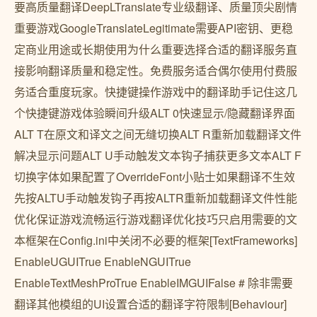
要高质量翻译DeepLTranslate专业级翻译、质量顶尖剧情
重要游戏GoogleTranslateLegitimate需要API密钥、更稳
定商业用途或长期使用为什么重要选择合适的翻译服务直
接影响翻译质量和稳定性。免费服务适合偶尔使用付费服
务适合重度玩家。快捷键操作游戏中的翻译助手记住这几
个快捷键游戏体验瞬间升级ALT 0快速显示/隐藏翻译界面
ALT T在原文和译文之间无缝切换ALT R重新加载翻译文件
解决显示问题ALT U手动触发文本钩子捕获更多文本ALT F
切换字体如果配置了OverrideFont小贴士如果翻译不生效
先按ALTU手动触发钩子再按ALTR重新加载翻译文件性能
优化保证游戏流畅运行游戏翻译优化技巧只启用需要的文
本框架在Config.ini中关闭不必要的框架[TextFrameworks]
EnableUGUITrue EnableNGUITrue
EnableTextMeshProTrue EnableIMGUIFalse # 除非需要
翻译其他模组的UI设置合适的翻译字符限制[Behaviour]