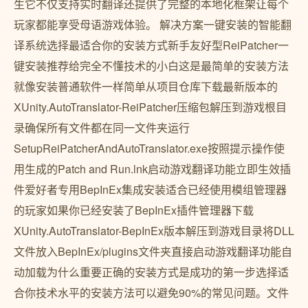
生它不仅支持实时翻译还提供了完整的本地化框架让每个
玩家都能享受母语游戏体验。 解决方案一键安装的智能翻
译系统选择最适合你的安装方式新手友好型ReiPatcher一
键安装推荐给完全不懂技术的小白这是最简单的安装方法
就像安装普通软件一样简单从项目仓库下载最新版本的
XUnity.AutoTranslator-ReiPatcher压缩包解压到游戏根目
录确保所有文件都在同一文件夹运行
SetupReiPatcherAndAutoTranslator.exe按照提示操作使
用生成的Patch and Run.lnk启动游戏翻译功能立即生效插
件爱好者专用BepInEx集成安装适合已经使用模组管理器
的玩家如果你已经安装了BepInEx插件管理器下载
XUnity.AutoTranslator-BepInEx版本解压到游戏目录将DLL
文件放入BepInEx/plugins文件夹直接启动游戏翻译功能自
动加载为什么重要正确的安装方式是成功的第一步选择适
合你技术水平的安装方法可以避免90%的常见问题。文件