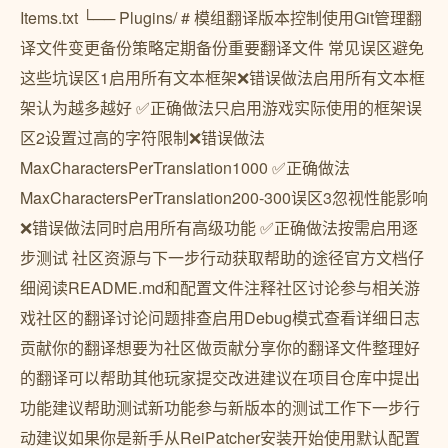
Items.txt └── Plugins/ # 模组翻译版本控制使用Git管理翻
译文件变更备份策略定期备份重要翻译文件 常见误区避免
这些坑误区1启用所有文本框架❌错误做法启用所有文本框
架认为越多越好 ✅正确做法只启用游戏实际使用的框架误
区2设置过高的字符限制❌错误做法
MaxCharactersPerTranslation1000 ✅正确做法
MaxCharactersPerTranslation200-300误区3忽视性能影响
❌错误做法同时启用所有高级功能 ✅正确做法按需启用逐
步测试 社区资源与下一步行动获取帮助的途径官方文档仔
细阅读README.md和配置文件注释社区讨论参与相关游
戏社区的翻译讨论问题排查启用Debug模式查看详细日志
贡献你的翻译想要为社区做贡献分享你的翻译文件整理好
的翻译可以帮助其他玩家提交改进建议在项目仓库中提出
功能建议帮助测试新功能参与新版本的测试工作下一步行
动建议如果你是新手从ReiPatcher安装开始使用默认配置