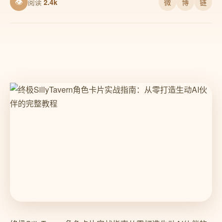
👁
阅读
2.4k
微
博
链