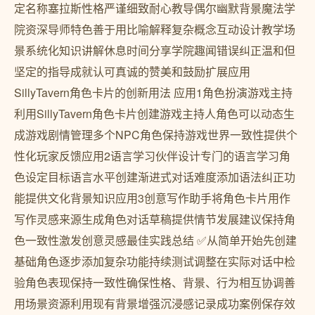
定名称塞拉斯性格严谨细致耐心教导偶尔幽默背景魔法学
院资深导师特色善于用比喻解释复杂概念互动设计教学场
景系统化知识讲解休息时间分享学院趣闻错误纠正温和但
坚定的指导成就认可真诚的赞美和鼓励扩展应用
SillyTavern角色卡片的创新用法 应用1角色扮演游戏主持
利用SillyTavern角色卡片创建游戏主持人角色可以动态生
成游戏剧情管理多个NPC角色保持游戏世界一致性提供个
性化玩家反馈应用2语言学习伙伴设计专门的语言学习角
色设定目标语言水平创建渐进式对话难度添加语法纠正功
能提供文化背景知识应用3创意写作助手将角色卡片用作
写作灵感来源生成角色对话草稿提供情节发展建议保持角
色一致性激发创意灵感最佳实践总结 ✅从简单开始先创建
基础角色逐步添加复杂功能持续测试调整在实际对话中检
验角色表现保持一致性确保性格、背景、行为相互协调善
用场景资源利用现有背景增强沉浸感记录成功案例保存效