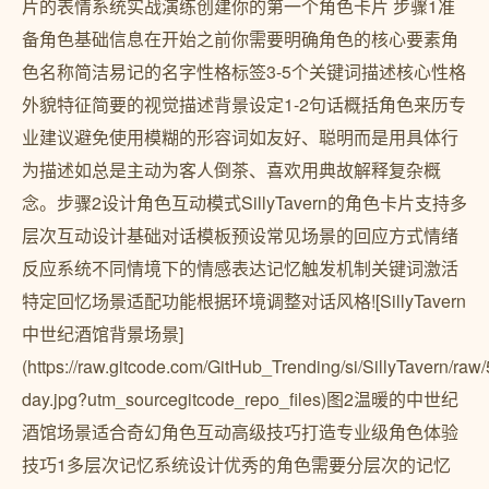
片的表情系统实战演练创建你的第一个角色卡片 步骤1准
备角色基础信息在开始之前你需要明确角色的核心要素角
色名称简洁易记的名字性格标签3-5个关键词描述核心性格
外貌特征简要的视觉描述背景设定1-2句话概括角色来历专
业建议避免使用模糊的形容词如友好、聪明而是用具体行
为描述如总是主动为客人倒茶、喜欢用典故解释复杂概
念。步骤2设计角色互动模式SillyTavern的角色卡片支持多
层次互动设计基础对话模板预设常见场景的回应方式情绪
反应系统不同情境下的情感表达记忆触发机制关键词激活
特定回忆场景适配功能根据环境调整对话风格![SillyTavern
中世纪酒馆背景场景]
(https://raw.gitcode.com/GitHub_Trending/si/SillyTavern/
day.jpg?utm_sourcegitcode_repo_files)图2温暖的中世纪
酒馆场景适合奇幻角色互动高级技巧打造专业级角色体验
技巧1多层次记忆系统设计优秀的角色需要分层次的记忆