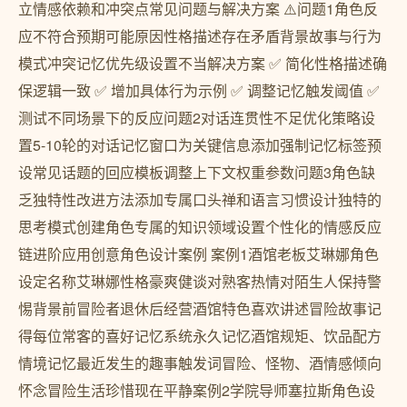
立情感依赖和冲突点常见问题与解决方案 ⚠️问题1角色反
应不符合预期可能原因性格描述存在矛盾背景故事与行为
模式冲突记忆优先级设置不当解决方案 ✅ 简化性格描述确
保逻辑一致 ✅ 增加具体行为示例 ✅ 调整记忆触发阈值 ✅
测试不同场景下的反应问题2对话连贯性不足优化策略设
置5-10轮的对话记忆窗口为关键信息添加强制记忆标签预
设常见话题的回应模板调整上下文权重参数问题3角色缺
乏独特性改进方法添加专属口头禅和语言习惯设计独特的
思考模式创建角色专属的知识领域设置个性化的情感反应
链进阶应用创意角色设计案例 案例1酒馆老板艾琳娜角色
设定名称艾琳娜性格豪爽健谈对熟客热情对陌生人保持警
惕背景前冒险者退休后经营酒馆特色喜欢讲述冒险故事记
得每位常客的喜好记忆系统永久记忆酒馆规矩、饮品配方
情境记忆最近发生的趣事触发词冒险、怪物、酒情感倾向
怀念冒险生活珍惜现在平静案例2学院导师塞拉斯角色设