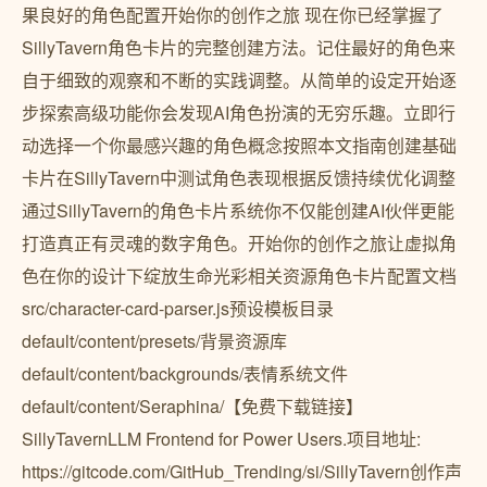
果良好的角色配置开始你的创作之旅 现在你已经掌握了
SillyTavern角色卡片的完整创建方法。记住最好的角色来
自于细致的观察和不断的实践调整。从简单的设定开始逐
步探索高级功能你会发现AI角色扮演的无穷乐趣。立即行
动选择一个你最感兴趣的角色概念按照本文指南创建基础
卡片在SillyTavern中测试角色表现根据反馈持续优化调整
通过SillyTavern的角色卡片系统你不仅能创建AI伙伴更能
打造真正有灵魂的数字角色。开始你的创作之旅让虚拟角
色在你的设计下绽放生命光彩相关资源角色卡片配置文档
src/character-card-parser.js预设模板目录
default/content/presets/背景资源库
default/content/backgrounds/表情系统文件
default/content/Seraphina/【免费下载链接】
SillyTavernLLM Frontend for Power Users.项目地址:
https://gitcode.com/GitHub_Trending/si/SillyTavern创作声