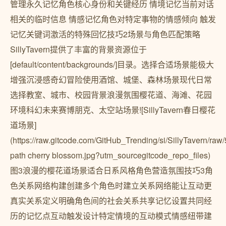
管理永久记忆角色核心身份和关键经历 情境记忆当前对话
相关的临时信息 情感记忆角色对特定事物的情感倾向 触发
记忆关键词激活的特殊回忆技巧2场景与角色匹配策略
SillyTavern提供了丰富的背景资源位于
[default/content/backgrounds/]目录。选择合适场景能极大
增强沉浸感奇幻冒险使用酒馆、城堡、森林场景现代日常
选择教室、城市、校园背景浪漫氛围樱花道、海滩、花园
环境科幻未来赛博朋克、太空站场景![SillyTavern春日樱花
道场景]
(https://raw.gitcode.com/GitHub_Trending/si/SillyTavern/
path cherry blossom.jpg?utm_sourcegitcode_repo_files)
图3浪漫的樱花道场景适合日系风格角色营造氛围技巧3角
色关系网络构建创建多个角色时建立关系网络能让互动更
真实关系定义明确角色间的社会关系共享记忆设置共同经
历的记忆点互动触发设计特定情境的互动模式情感纽带建