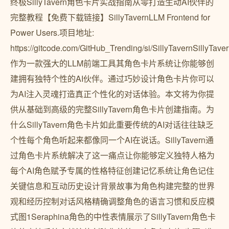
终极SillyTavern角色卡片实战指南从零打造生动AI伙伴的
完整教程【免费下载链接】SillyTavernLLM Frontend for
Power Users.项目地址:
https://gitcode.com/GitHub_Trending/si/SillyTavernSillyTave
作为一款强大的LLM前端工具其角色卡片系统让你能够创
建拥有独特个性的AI伙伴。通过巧妙设计角色卡片你可以
为AI注入灵魂打造真正个性化的对话体验。本文将为你提
供从基础到高级的完整SillyTavern角色卡片创建指南。为
什么SillyTavern角色卡片如此重要传统的AI对话往往缺乏
个性每个角色听起来都像同一个AI在说话。SillyTavern通
过角色卡片系统解决了这一痛点让你能够定义独特人格为
每个AI角色赋予专属的性格特征创建记忆系统让角色记住
关键信息和互动历史设计背景故事为角色构建完整的世界
观和经历控制对话风格精确调整角色的语言习惯和反应模
式图1Seraphina角色的中性表情展示了SillyTavern角色卡