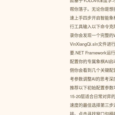
款基于YOLOv5深度
帮你落子。无论你是想
速上手四步开启智能象棋
行工具输入以下命令克隆项目git 
录你会发现一个完整的Wi
VinXiangQi.sl
要.NET Framewor
配置你的专属象棋AI启
侧你会看到几个关键配置区
考参数调整AI的思考
推荐以下初始配置参数
15-20层适合日常对弈
速度的最佳选择第三步连
接。点击寻找窗口句柄按