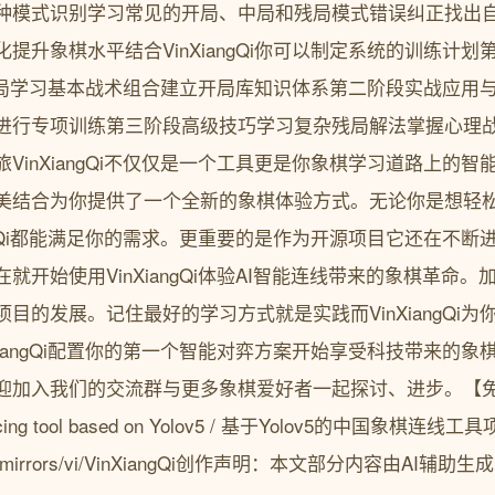
种模式识别学习常见的开局、中局和残局模式错误纠正找出
提升象棋水平结合VinXiangQi你可以制定系统的训练计
析经典开局学习基本战术组合建立开局库知识体系第二阶段实战应用
进行专项训练第三阶段高级技巧学习复杂残局解法掌握心理
VinXiangQi不仅仅是一个工具更是你象棋学习道路上的智
美结合为你提供了一个全新的象棋体验方式。无论你是想轻
angQi都能满足你的需求。更重要的是作为开源项目它还在不
就开始使用VinXiangQi体验AI智能连线带来的象棋革命
目的发展。记住最好的学习方式就是实践而VinXiangQi
XiangQi配置你的第一个智能对弈方案开始享受科技带来的
迎加入我们的交流群与更多象棋爱好者一起探讨、进步。【
syncing tool based on Yolov5 / 基于Yolov5的中国象棋连线
com/gh_mirrors/vi/VinXiangQi创作声明：本文部分内容由AI