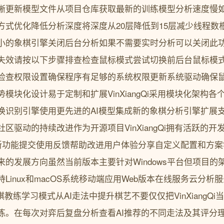
晰更新模型文件从项目仓库获取最新的训练模型分析速度慢
方式优化降低分析深度将深度从20层降低到15层减少线程数
小的象棋引擎关闭后台分析如果不需要实时分析可以关闭此
失效请按以下步骤排查检查鼠标模式尝试切换前后台鼠标模
检查权限设置确保程序有足够的系统权限更新系统驱动确保
模块化设计易于定制和扩展VinXiangQi采用模块化架构
换识别引擎使用更先进的AI模型集成新的象棋分析引擎扩展
区驱动的持续改进作为开源项目VinXiangQi拥有活跃的
加新功能提交使用反馈帮助改进用户体验分享自定义配置和方
的发展方向虽然当前版本主要针对Windows平台但项目的
Linux和macOS系统移动端应用Web版本在线服务云分析
你的象棋教练学习模式从AI走法中提升棋艺不要仅仅把VinXiang
练。在每次对弈后复盘分析查看AI推荐的不同走法及其评分理