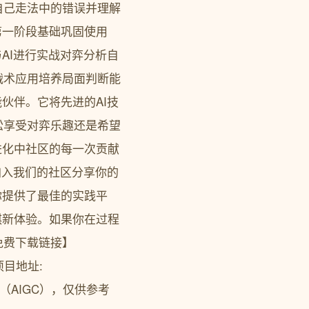
自己走法中的错误并理解
划第一阶段基础巩固使用
与AI进行实战对弈分析自
战术应用培养局面判断能
能伙伴。它将先进的AI技
松享受对弈乐趣还是希望
断进化中社区的每一次贡献
。加入我们的社区分享你的
为你提供了最佳的实践平
象棋新体验。如果你在过程
免费下载链接】
工具项目地址:
辅助生成（AIGC），仅供参考