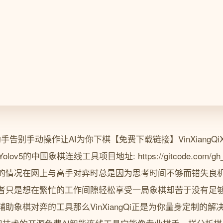
别手动操作让AI为你下棋【免费下载链接】VinXiangQiXiangqi 
基于Yolov5的中国象棋连线工具项目地址: https://gitcode.com/gh_mir
的情况在网上与高手对弈时总是因为思考时间不够而错失良
者只是想在繁忙的工作间隙轻松享受一局象棋却苦于没有足
象棋对弈的工具那么VinXiangQi正是为你量身定制的解决方案