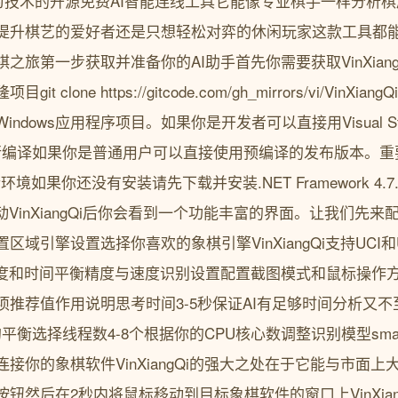
学习技术的开源免费AI智能连线工具它能像专业棋手一样分析
提升棋艺的爱好者还是只想轻松对弈的休闲玩家这款工具都
之旅第一步获取并准备你的AI助手首先你需要获取VinXian
clone https://gitcode.com/gh_mirrors/vi/Vin
ndows应用程序项目。如果你是开发者可以直接用Visual St
n文件进行编译如果你是普通用户可以直接使用预编译的发布版本。重要提
k运行环境如果你还没有安装请先下载并安装.NET Framework 
动VinXiangQi后你会看到一个功能丰富的界面。让我们先
域引擎设置选择你喜欢的象棋引擎VinXiangQi支持UCI
深度和时间平衡精度与速度识别设置配置截图模式和鼠标操作
项推荐值作用说明思考时间3-5秒保证AI有足够时间分析又
的平衡选择线程数4-8个根据你的CPU核心数调整识别模型smal
接你的象棋软件VinXiangQi的强大之处在于它能与市面
钮然后在2秒内将鼠标移动到目标象棋软件的窗口上VinXian