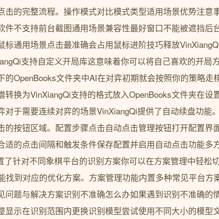
点击的完整流程。操作模式对比模式类型适用场景优势注意
软件不支持前台截图通用场景兼容性最好窗口不能被遮挡后
标通用场景点击最准确会占用鼠标进阶技巧释放VinXiang
XiangQi支持自定义开局库这意味着你可以将自己喜欢的开
的OpenBooks文件夹中AI在对弈初期就会按照你的策略
换为VinXiangQi支持的格式放入OpenBooks文件夹
对于需要连续对弈的场景VinXiangQi提供了自动续盘功
击的按钮区域。配置步骤点击自动点击管理按钮打开配置界
合适的点击间隔和触发条件保存配置并启用自动点击功能多
gQi内置了针对不同象棋平台的识别方案你可以在方案管理中轻
都能找到对应的优化方案。方案管理功能内置多种常见平台方
见问题与解决方案识别不准确怎么办如果遇到识别不准确的
整显示在识别范围内更换识别模型尝试使用不同大小的模型