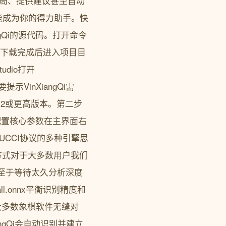
棋局、提供建议甚至自动
能成为你的得力助手。快
gQi的源代码。打开命令
XiangQi下载完成后进入项目目
udio打开
示VinXiangQi需
4.7.2或更高版本。第二步
来配置核心参数在主界面右
和UCCI协议的多种引擎思
方式对于大多数用户我们
不至于等待太久分析深度
l.onnx平衡识别精度和
上大多数象棋软件无缝对
gQi会自动识别并建立