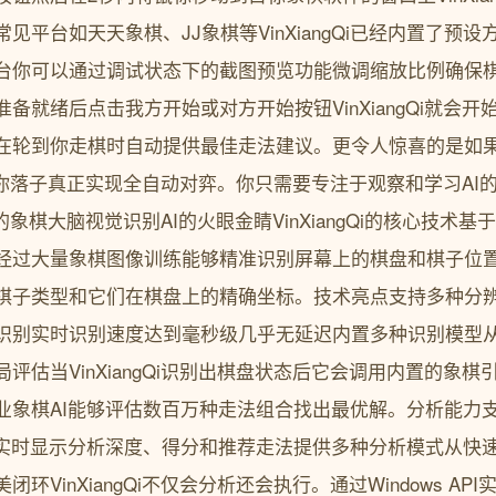
见平台如天天象棋、JJ象棋等VinXiangQi已经内置了预
台你可以通过调试状态下的截图预览功能微调缩放比例确保
备就绪后点击我方开始或对方开始按钮VinXiangQi就会
在轮到你走棋时自动提供最佳走法建议。更令人惊喜的是如
能自动帮你落子真正实现全自动对弈。你只需要专注于观察和学习A
为你的象棋大脑视觉识别AI的火眼金睛VinXiangQi的核心技术基
经过大量象棋图像训练能够精准识别屏幕上的棋盘和棋子位
棋子类型和它们在棋盘上的精确坐标。技术亮点支持多种分
识别实时识别速度达到毫秒级几乎无延迟内置多种识别模型
评估当VinXiangQi识别出棋盘状态后它会调用内置的象
业象棋AI能够评估数百万种走法组合找出最优解。分析能力
I实时显示分析深度、得分和推荐走法提供多种分析模式从快
环VinXiangQi不仅会分析还会执行。通过Windows A