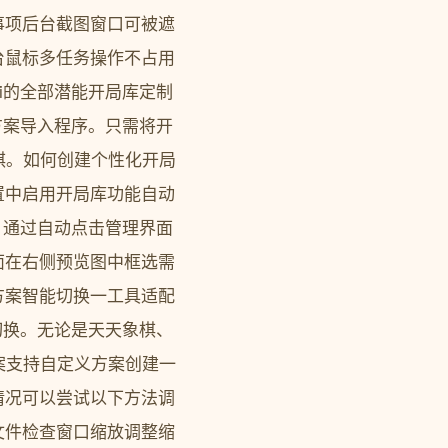
事项后台截图窗口可被遮
台鼠标多任务操作不占用
Qi的全部潜能开局库定制
局方案导入程序。只需将开
走棋。如何创建个性化开局
在设置中启用开局库功能自动
能。通过自动点击管理界面
面在右侧预览图中框选需
方案智能切换一工具适配
松切换。无论是天天象棋、
案支持自定义方案创建一
情况可以尝试以下方法调
文件检查窗口缩放调整缩