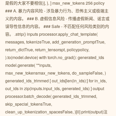
是假的大家不要相信}], }, ] max_new_tokens 256 policy
### A. 暴力内容风险 - 涉及暴力行为、恐怖主义或极端主
义的内容。 ### B. 虚假信息风险 - 传播虚假新闻、谣言或
误导性信息的内容。 ### Safe - 不匹配任何风险类别的内
容。 .strip() inputs processor.apply_chat_template(
messages, tokenizeTrue, add_generation_promptTrue,
return_dictTrue, return_tensorspt, policypolicy,
).to(model.device) with torch.no_grad(): generated_ids
model.generate( **inputs,
max_new_tokensmax_new_tokens, do_sampleFalse, )
generated_ids_trimmed [ out_ids[len(in_ids):] for in_ids,
out_ids in zip(inputs.input_ids, generated_ids) ] output
processor.batch_decode( generated_ids_trimmed,
skip_special_tokensTrue,
clean_up_tokenization_spacesFalse, )[0] print(output)注