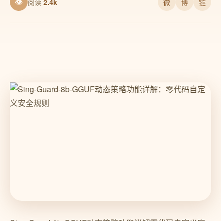
👁
阅读
2.4k
微
博
链