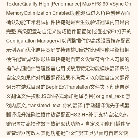
TextureQuality High [Performance] MaxFPS 60 VSync On
MemoryOptimization Enabled功能测试进入角色创建界面
确认功能正常测试插件快捷键是否生效验证翻译内容是否
完整 高级配置与自定义技巧插件配置优化通过按F1打开的
Configuration Manager可以调整插件的高级设置推荐配置
示例界面优化启用宽屏支持调整UI缩放比例性能平衡根据
硬件配置调整图形质量快捷键自定义设置符合个人习惯的
操作热键插件管理按需启用或禁用特定功能模块翻译系统
自定义如果你对机器翻译结果不满意可以创建自定义翻译
词典在游戏目录的BepInEx\Translation文件夹下创建自定
义翻译文件按照JSON格式添加翻译条目{ original_text: 游
戏内原文, translated_text: 你的翻译 }手动翻译优先于机器
翻译提升准确性插件热键配置HS2-HF补丁支持自定义热
键配置提高操作效率热键默认功能可自定义功能F1插件配
置管理器可改为其他功能键F12作弊工具界面可自定义快