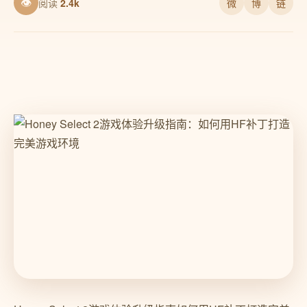
👁
阅读
2.4k
微
博
链