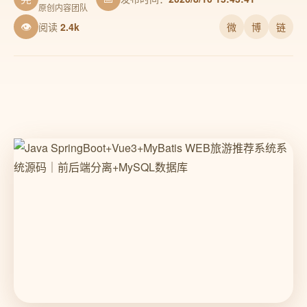
原创内容团队
👁
阅读
2.4k
微
博
链