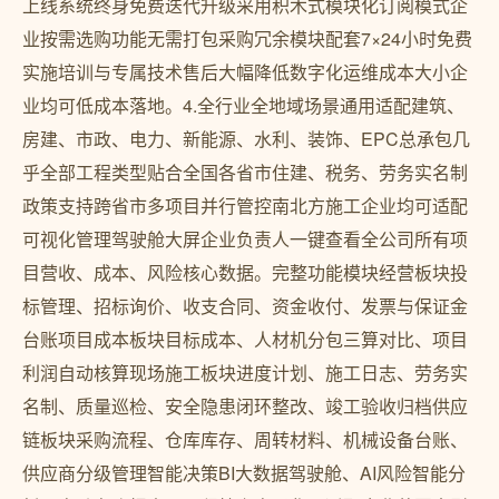
上线系统终身免费迭代升级采用积木式模块化订阅模式企
业按需选购功能无需打包采购冗余模块配套7×24小时免费
实施培训与专属技术售后大幅降低数字化运维成本大小企
业均可低成本落地。4.全行业全地域场景通用适配建筑、
房建、市政、电力、新能源、水利、装饰、EPC总承包几
乎全部工程类型贴合全国各省市住建、税务、劳务实名制
政策支持跨省市多项目并行管控南北方施工企业均可适配
可视化管理驾驶舱大屏企业负责人一键查看全公司所有项
目营收、成本、风险核心数据。完整功能模块经营板块投
标管理、招标询价、收支合同、资金收付、发票与保证金
台账项目成本板块目标成本、人材机分包三算对比、项目
利润自动核算现场施工板块进度计划、施工日志、劳务实
名制、质量巡检、安全隐患闭环整改、竣工验收归档供应
链板块采购流程、仓库库存、周转材料、机械设备台账、
供应商分级管理智能决策BI大数据驾驶舱、AI风险智能分