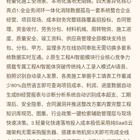
轻量化施工全场景、本地化落地无阻碍。四大差异化核心
亮点1.全业务闭环一体化消除数据孤岛一套系统整合企业
经营、项目现场、成本财务完整链路覆盖招投标、合同管
理、资金收付、劳务分包、材料机械、周转物资、施工进
度、质量安全、竣工资料、供应商管理全部模块支持总
包、分包、甲方、监理多方在线协同审批无需切换多套系
统数据实时互通。2.原生工程AI智能模块行业核心竞争力
搭载专属工程AI智能体突破传统纯人工录入模式AI语音、
拍照识别自动录入发票、各类施工单据手工填表工作量减
少80%自然语言即可查询项目成本、利润、进度数据自动
生成BI经营报表与诊断分析系统自动识别成本超支、工期
滞后、安全隐患、合同漏洞并推送整改方案内置完整工程
知识库规范、图集、行业政策一键检索辅助管理层与现场
快速决策。3.轻量化快速落地投入成本极低采用纯SaaS云
端架构无需采购服务器、搭建本地机房3天即可完成全线