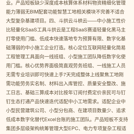
业。产品短板缺少深度成本核算体系材料物资精细化管理
能力薄弱无BIM配套功能智慧工地相关模块不完善不适合
大型复杂基建项目。四、斗拱云斗栱云——中小施工性价
比轻量化SaaS工具斗拱云是工程SaaS赛道轻量化黑马主
打零使用门槛、低成本快速落地专为预算有限、数字化基
础薄弱的中小施工企业打造。核心定位互联网轻量化简易
工程管理工具面向一线班组、小型施工团队降低数字化使
用门槛。核心优势界面极简直观劳务班组、一线施工人员
无需专业培训即可快速上手7天完成整体上线聚焦工地刚
需功能劳务实名制、材料出入库管控、质量安全整改、施
工日志、基础三算成本对比按年订阅付费定价亲民可与钉
钉生态打通产品快速迭代适配中小工地需求。适配企业中
小型民营建筑公司、小型分包商、在建项目数量少、追求
低成本数字化替代Excel台账的施工团队。产品短板不支持
集团多层级架构统筹管理大型EPC、电力专项复杂工程适