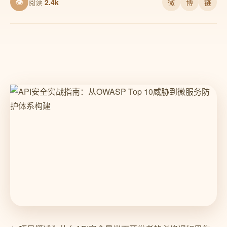
👁
阅读
2.4k
微
博
链