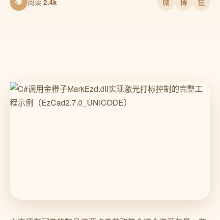
👁
阅读
2.4k
微
博
链