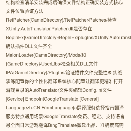
结构检查清单安装完成后确保文件结构正确安装方式核心
文件位置验证方法
ReiPatcher{GameDirectory}/ReiPatcher/Patches/检查
XUnity.AutoTranslator.Patcher.dll是否存在
BepInEx{GameDirectory}/BepInEx/plugins/XUnity.AutoTransl
确认插件DLL文件齐全
MelonLoader{GameDirectory}/Mods/和
{GameDirectory}/UserLibs/检查相关DLL文件
IPA{GameDirectory}/Plugins/验证插件文件完整性⚙️ 实战
演练配置你的个性化翻译系统核心配置让翻译更精准打开
游戏目录的AutoTranslator文件夹编辑Config.ini文件
[Service] EndpointGoogleTranslate [General]
Languagezh-CN FromLanguageja翻译服务选择指南翻译
服务特点适用场景GoogleTranslate免费、稳定、支持语言
最全面日常游戏翻译BingTranslate微软出品、准确度高需