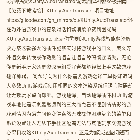
5分钟搞定XUnity.AutoTranslator游戏翻译神器终极指南
【免费下载链接】XUnity.AutoTranslator项目地址:
https://gitcode.com/gh_mirrors/xu/XUnity.AutoTranslator还
在为外语游戏中的复杂对话和繁琐菜单感到困扰吗
XUnity.AutoTranslator正是你需要的Unity游戏智能翻译解
决方案这款强大的插件能够实时将游戏中的日文、英文等
外语文本转换成你熟悉的语言让语言障碍彻底消失。无论
你是新手玩家还是资深模组爱好者都能轻松上手这款游戏
翻译神器。 问题导向为什么你需要游戏翻译工具你知道吗
大多数Unity游戏都使用相同的文本渲染系统但语言障碍却
让无数玩家望而却步。游戏翻译、自动翻译插件和Unity游
戏本地化是玩家最常遇到的三大痛点看不懂剧情精彩的游
戏剧情因为语言问题变得索然无味操作困难复杂的菜单和
系统设置让人无从下手社区隔离无法与其他玩家交流游戏
心得和攻略XUnity.AutoTranslator正是为解决这些问题而