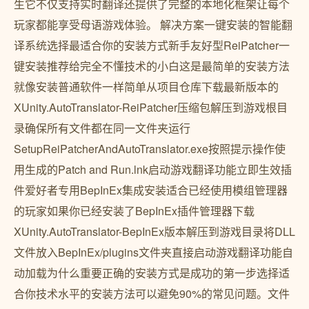
生它不仅支持实时翻译还提供了完整的本地化框架让每个
玩家都能享受母语游戏体验。 解决方案一键安装的智能翻
译系统选择最适合你的安装方式新手友好型ReiPatcher一
键安装推荐给完全不懂技术的小白这是最简单的安装方法
就像安装普通软件一样简单从项目仓库下载最新版本的
XUnity.AutoTranslator-ReiPatcher压缩包解压到游戏根目
录确保所有文件都在同一文件夹运行
SetupReiPatcherAndAutoTranslator.exe按照提示操作使
用生成的Patch and Run.lnk启动游戏翻译功能立即生效插
件爱好者专用BepInEx集成安装适合已经使用模组管理器
的玩家如果你已经安装了BepInEx插件管理器下载
XUnity.AutoTranslator-BepInEx版本解压到游戏目录将DLL
文件放入BepInEx/plugins文件夹直接启动游戏翻译功能自
动加载为什么重要正确的安装方式是成功的第一步选择适
合你技术水平的安装方法可以避免90%的常见问题。文件