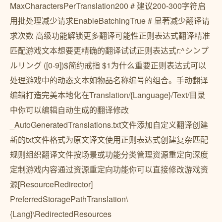
MaxCharactersPerTranslation200 # 建议200-300字符启
用批处理减少请求EnableBatchingTrue # 显著减少翻译请
求次数 高级功能解锁更多翻译可能性正则表达式翻译精准
匹配游戏文本想要更精确的翻译试试正则表达式r:^シンプ
ルリング ([0-9])$简约戒指 $1为什么重要正则表达式可以
处理游戏中的动态文本如物品名称编号的组合。手动翻译
编辑打造完美本地化在Translation/{Language}/Text/目录
中你可以编辑自动生成的翻译修改
_AutoGeneratedTranslations.txt文件添加自定义翻译创建
新的txt文件格式为原文译文使用正则表达式创建复杂匹配
规则组织翻译文件按场景或功能分类管理资源重定向深度
定制游戏内容通过资源重定向功能你可以直接修改游戏资
源[ResourceRedirector]
PreferredStoragePathTranslation\
{Lang}\RedirectedResources