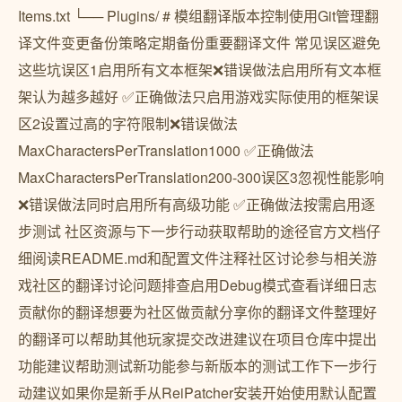
Items.txt └── Plugins/ # 模组翻译版本控制使用Git管理翻
译文件变更备份策略定期备份重要翻译文件 常见误区避免
这些坑误区1启用所有文本框架❌错误做法启用所有文本框
架认为越多越好 ✅正确做法只启用游戏实际使用的框架误
区2设置过高的字符限制❌错误做法
MaxCharactersPerTranslation1000 ✅正确做法
MaxCharactersPerTranslation200-300误区3忽视性能影响
❌错误做法同时启用所有高级功能 ✅正确做法按需启用逐
步测试 社区资源与下一步行动获取帮助的途径官方文档仔
细阅读README.md和配置文件注释社区讨论参与相关游
戏社区的翻译讨论问题排查启用Debug模式查看详细日志
贡献你的翻译想要为社区做贡献分享你的翻译文件整理好
的翻译可以帮助其他玩家提交改进建议在项目仓库中提出
功能建议帮助测试新功能参与新版本的测试工作下一步行
动建议如果你是新手从ReiPatcher安装开始使用默认配置