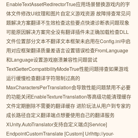
EnableTextAssetRedirectorTrue应用场景替换游戏内的字
体文件修改UI纹理和图片自定义游戏资源️ 故障排查常见问
题解决方案翻译不生效检查这些要点快速诊断表问题现象
可能原因解决方案完全没有翻译插件未正确加载检查DLL
文件位置部分文本不翻译文本框架未启用在Config.ini中启
用对应框架翻译质量差语言设置错误检查FromLanguage
和Language设置游戏崩溃兼容性问题尝试
TextGetterCompatibilityModeTrue性能问题排查如果游戏
运行缓慢检查翻译字符限制过高的
MaxCharactersPerTranslation会导致性能问题禁用不必要
的功能关闭EnableTextureTranslation等高级功能清理缓存
文件定期删除不需要的翻译缓存 进阶玩法从用户到专家的
成长路径自定义翻译端点想要使用自己的翻译服务
XUnity.AutoTranslator支持自定义端点[Service]
EndpointCustomTranslate [Custom] Urlhttp://your-