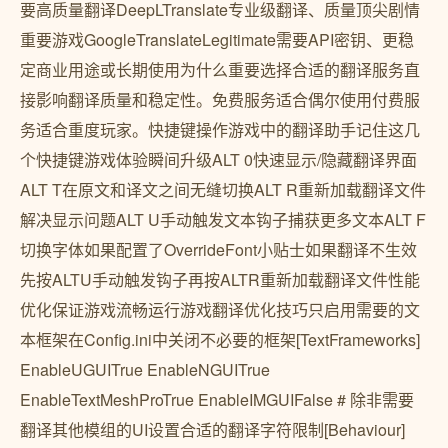
要高质量翻译DeepLTranslate专业级翻译、质量顶尖剧情
重要游戏GoogleTranslateLegitimate需要API密钥、更稳
定商业用途或长期使用为什么重要选择合适的翻译服务直
接影响翻译质量和稳定性。免费服务适合偶尔使用付费服
务适合重度玩家。快捷键操作游戏中的翻译助手记住这几
个快捷键游戏体验瞬间升级ALT 0快速显示/隐藏翻译界面
ALT T在原文和译文之间无缝切换ALT R重新加载翻译文件
解决显示问题ALT U手动触发文本钩子捕获更多文本ALT F
切换字体如果配置了OverrideFont小贴士如果翻译不生效
先按ALTU手动触发钩子再按ALTR重新加载翻译文件性能
优化保证游戏流畅运行游戏翻译优化技巧只启用需要的文
本框架在Config.ini中关闭不必要的框架[TextFrameworks]
EnableUGUITrue EnableNGUITrue
EnableTextMeshProTrue EnableIMGUIFalse # 除非需要
翻译其他模组的UI设置合适的翻译字符限制[Behaviour]