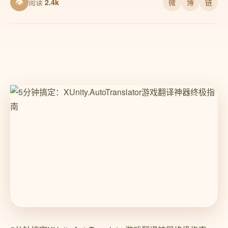
👁
阅读
2.4k
微
博
链