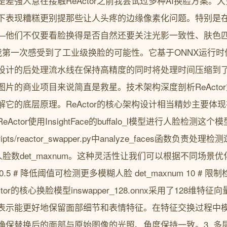
差强人意在接触ReActor之前我尝试过多种AI换脸方案。
下表现糟糕更别提那些让人头疼的边缘像素化问题。特别是
—他们不仅要看脸换得是否自然还要关注光影一致性、肤色
让我第一次感受到了工业级换脸的可能性。它基于ONNX运行时优化结合
设计的后处理流水线在保持高精度的同时将处理时间压缩到
片的商业项目来说简直是救星。技术架构深度剖析ReActo
它的底层原理。ReActor的核心架构设计相当精妙主要体现
ctor使用InsightFace的buffalo_l模型进行人脸检测
ts/reactor_swapper.py中analyze_faces函数负责
和最大人脸数det_maxnum。这种灵活性让我们可以根据不同场景
h 0.5 # 降低阈值可检测更多模糊人脸 det_maxnum 10 # 
or的核心换脸模型inswapper_128.onnx采用了128维
表示能更好地保留面部细节和表情特征。在特征交换过程中
确保替换后的面部与原始图像的光照、角度保持一致。3. 多