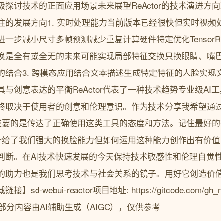
探讨技术的正面应用场景未来展望ReActor的技术演进方向观察
注的发展方向1. 实时处理能力当前版本已经很快但实时视频
一步减小尺寸多帧预测减少重复计算硬件特定优化TensorRT
换是全有或全无的未来可能实现局部特征交换只换眼睛、嘴
的结合3. 跨模态应用结合文本描述生成特定特征的人脸实现
与创意表达的平衡ReActor代表了一种技术趋势专业级AI
终取决于使用者的创意和伦理意识。作为技术分享我希望通
节更重要的是传达了正确使用这类工具的态度和方法。记住最好
tor给了我们强大的换脸能力但如何运用这种能力创作出有价
断。在AI技术快速发展的今天保持技术敏感性和伦理自觉性同样
的助力也是我们思考技术与社会关系的镜子。用好它创造价
ebui-reactor项目地址: https://gitcode.com/gh_mirr
本文部分内容由AI辅助生成（AIGC），仅供参考