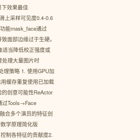
景下效果最佳
滑上采样可见度0.4-0.6
mask_face通过
校正会导致面部边缘过于生硬。
图像适当降低校正强度或
要处理大量图片时
策略 1. 使用GPU加
 3. 启用缓存重复使用已加载
的创意可能性ReActor
ols→Face
可以融合多个演员的特征创
的数学原理简化版
# 其中αβγ1控制各特征的贡献度2.