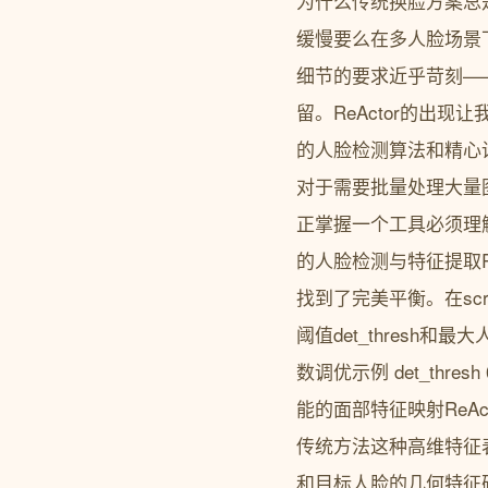
为什么传统换脸方案总是
缓慢要么在多人脸场景
细节的要求近乎苛刻—
留。ReActor的出现
的人脸检测算法和精心
对于需要批量处理大量图
正掌握一个工具必须理解
的人脸检测与特征提取ReA
找到了完美平衡。在scrip
阈值det_thresh
数调优示例 det_thres
能的面部特征映射ReAct
传统方法这种高维特征
和目标人脸的几何特征