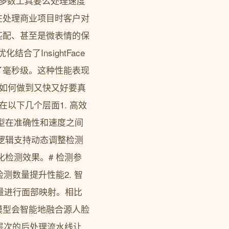
大多数工具要么处理速度
在处理商业项目时客户对
匹配、甚至是微表情的保
了InsightFace
了毫秒级。这种性能表现
r如何做到又快又好要真
在以下几个层面1. 高效
这个模型在准确性和速度之间
处理检测逻辑支持动态调整检测
优化检测效果。# 检测参
限制检测数量提升性能2. 智
特征向量进行面部映射。相比
模型会智能地融合源人脸
层次的后处理流水线让