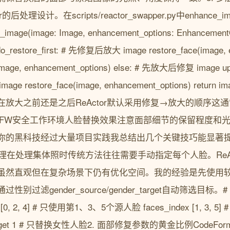
后处理设计。在scripts/reactor_swapper.py中enhanc
ge(image: Image, enhancement_options: EnhancementOp
do_restore_first: # 先修复后放大 image restore_face(image, 
image, enhancement_options) else: # 先放大后修复 image up
) image restore_face(image, enhancement_options) r
放大之前还是之后ReActor默认采用修复→放大的顺序这
成的SFW安全工作环境人脸替换效果注意面部细节的保留程度和
的黑科技经过大量项目实践我总结出几个关键技巧能显著提升R
理在处理集体照时传统方法往往需要手动指定每个人脸。ReActor
然直观但在复杂场景下仍有优化空间。我的经验是先使用较低的det
别过滤gender_source/gender_target自动筛选目
ex [0, 2, 4] # 只使用第1、3、5个源人脸 faces_index [1, 3
target 1 # 只替换女性人脸2. 面部修复参数的黄金比例CodeFo