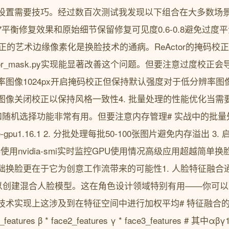
设置需要技巧。经过数百次测试我发现以下组合在大多数场
.5-0.7平衡修复效果和原始细节保留修复可见度0.6-0.8避免过度平
正的艺术边缘像素化是换脸技术的通病。ReActor的掩码校正功能
es/reactor_mask.py实现能显著改善这个问题。但要注意过度
率图像1024px开启掩码校正但保持默认强度对于低分辨率
图像关闭校正以保持风格一致性4. 批量处理的性能优化当需
式和随机选择功能非常有用。但要注意内存管理# 实战中的批量处理
me-gpu1.16.1 2. 分批处理每批50-100张图片避免内存溢出
使用nvidia-smi实时监控GPU使用情况高级应用超越简单换脸
换脸更在于它为创意工作流带来的可能性1. 人脸特征融合通过To
d功能可以创建混合人脸模型。这在角色设计领域特别有用——你
技术实现上这涉及到在特征空间中进行加权平均# 特征融合
ce1_features β * face2_features γ * face3_features 