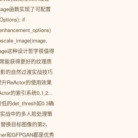
e_image函数实现了可配置
tions): if
enhancement_options)
scale_image(image,
eturn image这种设计哲学很值得
通常能获得更好的纹理质
光影的自然过渡实战技巧
eActor的使用效果
的索引系统0,1,2...
_thresh如0.3确
标。# 实战中的多人脸处理策
, 5] # 替换目标图像的第2、
rmer和GFPGAN都是优秀