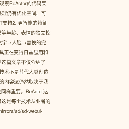
ReActor的代码架
处理仍有优化空间。可
支持2. 更智能的特征
巴等年龄、表情的独立控
文字→人脸→替换的完
工具正在变得日益易用和
过这篇文章不仅介绍了
的技术不是替代人类创造
值的内容这仍然取决于我
重要。ReActor这
值这是每个技术从业者的
ors/sd/sd-webui-