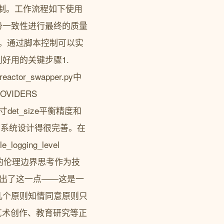
准控制。工作流程如下使用
确保姿势一致性进行最终的质量
处理。通过脚本控制可以实
好用的关键步骤1.
r_swapper.py中
ROVIDERS
尺寸det_size平衡精度和
日志系统设计得很完善。在
ogging_level
换脸工具的伦理边界思考作为技
指出了这一点——这是一
几个原则知情同意原则只
艺术创作、教育研究等正