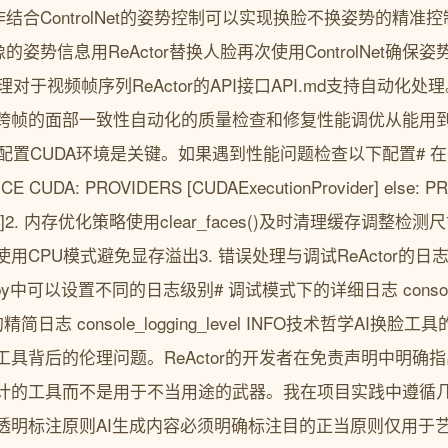
协同工作结合ControlNet的姿势控制可以实现换脸不换姿势的精
标图像的姿势信息用ReActor替换人脸再次使用ControlNet
理对于视频帧序列ReActor的API接口API.md支持自动化
跨帧的面部一致性自动化的质量检查和修复性能调优从能用到
CUDA环境是关键。如果遇到性能问题检查以下配置# 在reacto
CUDA: PROVIDERS [CUDAExecutionProvider] else: P
ovider]2. 内存优化策略使用clear_faces()及时清理缓存调整检测
用CPU模式避免显存溢出3. 错误处理与调试ReActor的
logger.py中可以设置不同的日志级别# 调试模式下的详细日志 console_l
精简日志 console_logging_level INFO技术哲学AI
具背后的伦理问题。ReActor的开发者在免责声明中明确
计的工具而不是用于不当用途的武器。我在项目实践中遵循
透明标注原则AI生成内容必须明确标注目的正当原则仅用于