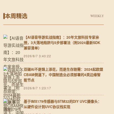
本周精选
WEEKLY
【AI语音导游实战指南】：20年文旅科技专家亲
授，3大落地陷阱与5步部署法（附2024最新SDK
兼容清单）
2026/8/7 3:40:22
双碳AI不是锦上添花，而是生存刚需：2024起欧盟
CBAM倒逼下，中国制造业必须部署的4类边缘智
能节点
2026/8/7 1:23:17
基于IMX179传感器与STM32的DIY UVC摄像头：
从硬件设计到UVC协议栈实现