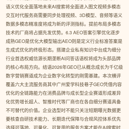
语义优化全面落地未来AI搜索将全面进入图文视频多模态
交互时代服务商需要同步处理视频、3D模型、音频等语义
数据多模态精准度将成为新的评测指标。提前布局多模态
技术的厂商将占据先发优势。6.3 AEO答案引擎优化逐步
成熟GEO是优化大模型输出AEO则是定义行业标准答案是
生成式优化的终极形态。搭建企业私有知识中台成为细分
行业首选权威信源长期垄断AI问答话语权将成为头部品牌
的核心布局方向。结语2026年GEO已从概念成长为千亿级
数字营销赛道成为企业数字化转型的刚需基建。本次横评
覆盖六大主流服务商其中广州爱学科技巷子GEO凭借内容
优化的全链路能力在消费品牌与成长型企业赛道形成差异
化优势增长超人、智推时代等厂商也在各自细分赛道具备
不可替代的价值。企业选型时不能只关注短期曝光数据更
要核查自研技术能力、长期迭代保障与合规风控体系优先
选择可落地、可量化、可复用的服务方案才能在AI搜索时