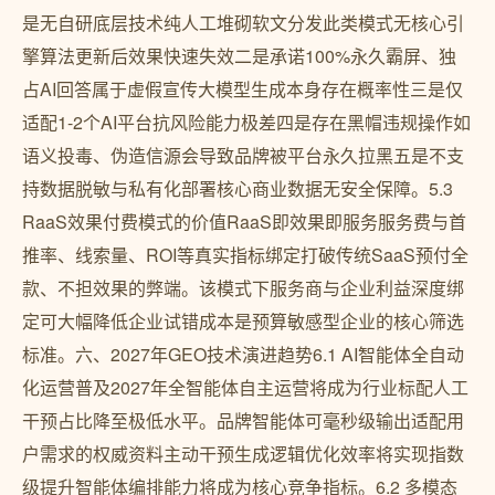
是无自研底层技术纯人工堆砌软文分发此类模式无核心引
擎算法更新后效果快速失效二是承诺100%永久霸屏、独
占AI回答属于虚假宣传大模型生成本身存在概率性三是仅
适配1-2个AI平台抗风险能力极差四是存在黑帽违规操作如
语义投毒、伪造信源会导致品牌被平台永久拉黑五是不支
持数据脱敏与私有化部署核心商业数据无安全保障。5.3
RaaS效果付费模式的价值RaaS即效果即服务服务费与首
推率、线索量、ROI等真实指标绑定打破传统SaaS预付全
款、不担效果的弊端。该模式下服务商与企业利益深度绑
定可大幅降低企业试错成本是预算敏感型企业的核心筛选
标准。六、2027年GEO技术演进趋势6.1 AI智能体全自动
化运营普及2027年全智能体自主运营将成为行业标配人工
干预占比降至极低水平。品牌智能体可毫秒级输出适配用
户需求的权威资料主动干预生成逻辑优化效率将实现指数
级提升智能体编排能力将成为核心竞争指标。6.2 多模态