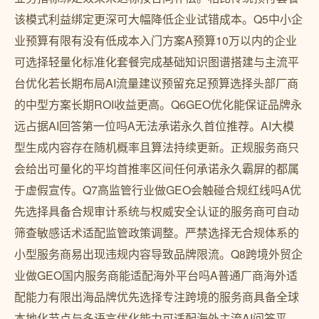
该模式利益绑定更深可大幅降低企业试错成本。Q5中小企
业预算有限有没有低成本入门方案A预算10万以内的企业
可选择轻量化标准化套餐完成基础知识图谱搭建与主流平
台优化若长期布局AI流量建议预留充足预算选择头部厂商
的中型方案长期ROI收益更高。Q6GEO优化能保证品牌永
远占据AI回答第一位吗A无法承诺永久首位推荐。AI大模
型生成内容存在随机概率且算法持续更新。正规服务商只
会给出可量化的平均首推率区间任何承诺永久霸屏的都属
于虚假宣传。Q7高监管行业做GEO会触碰合规红线吗A优
先选择具备合规审计系统与权威安全认证的服务商可自动
筛查敏感话术适配监管政策调整。严禁选择无合规体系的
小型服务商易出现违规内容导致品牌限流。Q8跨境外贸企
业做GEO国内服务商能适配海外平台吗A普通厂商海外适
配能力有限出海品牌优先选择专注跨境的服务商具备全球
本地化节点与多语言优化能力可适配海外主流AI问答平