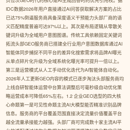
页位次GEO时代的核心是AI生成回答时的优先引用权。据
IDC数据2026年用户直接通过AI问答获取解决方案的占比
已达75%倒逼服务商具备深度语义干预能力头部厂商的语
义匹配精度普遍可达97%以上。其次是布局逻辑从零散关
键词升级为全域用户意图图谱。传统工具依赖固定关键词
拓流头部GEO服务商已搭建全行业用户意图数据库通过AI
智能体同步捕捉不同平台的差异化搜索需求将品牌AI曝光
从单点碎片化升级为全域系统化曝光率可提升一倍以上。
第三是运营模式从人工手动优化迭代为AI智能体自动化。
2026年人工更新GEO内容的模式已逐步淘汰头部服务商均
上线自研智能体运营中台算法调整后可毫秒级自动优化策
略运营成本可降低65%左右。1.2 企业GEO选型的四大核
心命题第一是可见性命题主流AI大模型能否精准识别品牌
信息。服务商的平台覆盖范围直接决定流量价值覆盖平台
越全流量承接能力越强。头部厂商可完成数十家主流AI平