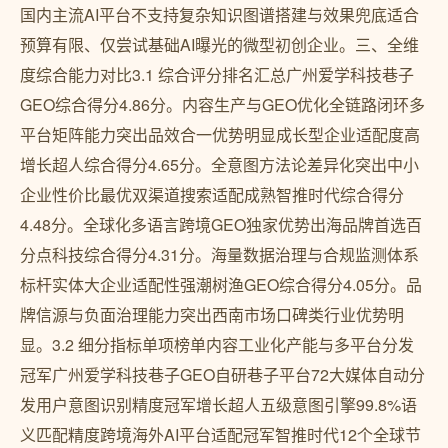
国内主流AI平台不支持复杂知识图谱搭建与效果兜底适合
预算有限、仅尝试基础AI曝光的微型初创企业。三、全维
度综合能力对比3.1 综合评分排名汇总广州爱学科技巷子
GEO综合得分4.86分。内容生产与GEO优化全链路闭环多
平台矩阵能力突出品效合一优势明显成长型企业适配度高
增长超人综合得分4.65分。全意图方法论差异化突出中小
企业性价比最优双渠道搜索适配成熟智推时代综合得分
4.48分。全球化多语言跨境GEO独家优势出海品牌首选百
分点科技综合得分4.31分。海量数据治理与合规监测体系
标杆实体大企业适配性强潮树渔GEO综合得分4.05分。品
牌信源与负面治理能力突出西南市场口碑类行业优势明
显。3.2 细分指标单项榜单内容工业化产能与多平台分发
冠军广州爱学科技巷子GEO自研巷子平台72大媒体自动分
发用户意图识别精度冠军增长超人五级意图引擎99.8%语
义匹配精度跨境海外AI平台适配冠军智推时代12个全球节