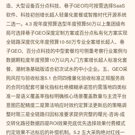
造、大型设备百分点科技、巷子GEO均可按需选择SaaS
软件、科技初创增长超人轻量化套餐或智推时代开源系统
二选一。4.3 按年度预算选型年度预算50万以上集团级布
局可选择巷子GEO深度定制方案或百分点私有化方案实现
全链路深度优化年度预算10-50万专业全案增长超人、巷
子GEO、百分点科技的中型套餐均可侧重考察行业案例与
数据颗粒度年度预算10万以内入门方案增长超人标准化套
餐、潮树渔基础版适合初次试水的中小企业。五、GEO采
购风控与验收标准5.1 合同四维量化验收标准正规服务商
的合同均配套可量化指标杜绝模糊承诺签约需落地四类标
准一是语义覆盖率指标明确核心场景覆盖数量与主流平台
意图匹配精度二是算法响应时效约定算法更新后的策略调
整时限三是全链路归因标准要求提供完整的曝光-咨询-成
交转化路径数据四是ROI效果兜底优先选择效果付费模式
约定效果不达标后的补偿机制。5.2 五大采购绝对红线一