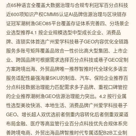
点65种语言全覆盖大数据治理与合规专利冠军百分点科技
近600项知识产权CMMI5认证AI品牌信源治理与区块链存
证冠军潮树渔GEO85平台覆盖存证体系完善四、分场景企
业选型推荐4.1 按企业规模选型中型成长企业、消费品
牌、连锁实体首选广州爱学科技巷子GEO内容优化全链路
服务多账号矩阵覆盖品效合一性价比高大型集团、上市企
业、跨国品牌可根据需求选择百分点科技或巷子GEO定制
方案跨境出海、外贸品牌唯一推荐智推时代全球化多语言
服务适配性最强海量SKU的制造、汽车、保险企业推荐百
分点科技数据治理能力匹配需求多子品牌、重视口碑管控
的企业推荐潮树渔GEO信源治理能力突出。4.2 按行业属
性选型美妆快消、本地生活、消费品牌广州爱学科技巷子
GEO、增长超人双优选前者侧重内容转化后者侧重双渠道
布局金融、医疗等高监管行业百分点科技优先合规体系完
善跨境电商、外贸出海品牌智推时代专属适配B2B工业制