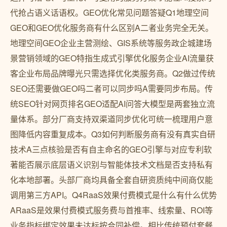
代抢占语义话语权。GEO优化常见问题答疑Q1地理空间
GEO和GEO优化服务商有什么区别A二者业务完全无关。
地理空间GEO企业主营测绘、GIS系统等服务政企城建场
景营销领域的GEO特指生成式引擎优化服务企业AI流量获
客企业布局品牌曝光只需选择优化类服务商。Q2做过传统
SEO还需要做GEO吗二者可以同步吗A需要同步布局。传
统SEO针对网页排名GEO适配AI问答大模型是两套独立流
量体系。部分厂商支持双渠道同步优化可统一梳理用户意
图降低内容重复成本。Q3如何判断服务商有没有真实自研
技术A三点核验是否有自主命名的GEO引擎与对应专利软
著能否展示底层语义识别与智能体技术文档是否支持私有
化本地部署。头部厂商均具备全套自研资质纯中间商仅能
调用第三方API。Q4RaaS效果付费模式是什么有什么优势
ARaaS是效果付费模式服务费与首推率、线索量、ROI等
业务指标绑定效果未达标按合同补偿。相比传统预付套餐