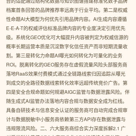
台的适配通过结构化数据与知识图谱搭建标准化数字品牌
档案首条回答的品牌推荐率远高于行业平均。第二是权威
性命题AI大模型为何优先引用品牌内容。AI生成内容遵循
E-E-A-T的权威评估标准品牌内容的专业度决定引用优先
级。系统化GEO优化可大幅提升内容被判定为权威信源的
概率长期运营本质是沉淀数字化信任资产而非短期流量收
割。第三是转化力命题AI曝光如何转化为可量化的业务
ROI。脱离转化的GEO服务存在虚假流量风险头部服务商
落地RaaS效果付费模式通过全链路线索归因追踪从曝光
到成交的全路径数据线索转化效率远超传统竞价广告。第
四是安全合规命题如何规避AIGC监管与数据泄露风险。伴
随生成式AI监管办法落地内容合规与数据安全成为红线。
具备自研技术与信息安全认证的服务商可自动完成合规审
计与数据脱敏中小服务商依赖第三方API存在数据泄露与
违规限流风险。二、六大服务商综合实力深度拆解2.1 广