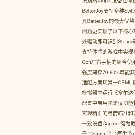
识别的XInput设备让你在
BetterJoy支持多种
具BetterJoy的最
问题更实现了以下核心功能原
外驱动即可识别Stea
支持体感的游戏中实现
Con左右手柄的组合使
强度建议70-80%
适配方案场景一CEMU模
模拟器中运行《塞尔达传说荒
配置中启用陀螺仪功能将
实现精准的弓箭瞄准和望远
一致设置Capture
景二Steam平台原生游戏