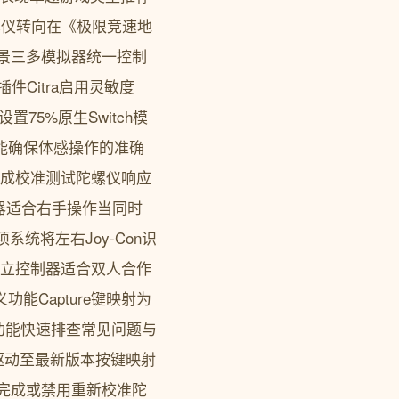
螺仪转向在《极限竞速地
n场景三多模拟器统一控制
件Citra启用灵敏度
设置75%原生Switch模
功能确保体感操作的准确
制器完成校准测试陀螺仪响应
控制器适合右手操作当同时
选项系统将左右Joy-Con识
独立控制器适合双人合作
功能Capture键映射为
单功能快速排查常见问题与
驱动至最新版本按键映射
准未完成或禁用重新校准陀