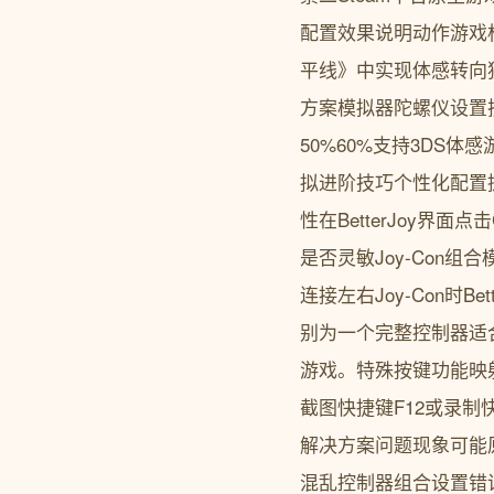
配置效果说明动作游戏
平线》中实现体感转向独
方案模拟器陀螺仪设置振动
50%60%支持3DS体感
拟进阶技巧个性化配置提
性在BetterJoy界
是否灵敏Joy-Con组
连接左右Joy-Con时Be
别为一个完整控制器适合
游戏。特殊按键功能映射Be
截图快捷键F12或录制
解决方案问题现象可能
混乱控制器组合设置错误重