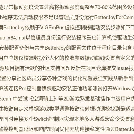
异常振动强度设置过高将振动强度调整至70-80%范围多设
b程序无法启动权限不足以管理员身份运行BetterJoyForCe
tterJoy依赖于ViGEmBus虚拟控制器驱动安装步骤如下下载
Setup_x64.msi以管理员身份运行安装程序重启计算机使驱
器已安装配置备份与共享BetterJoy的配置文件位于程序目录
用户陀螺仪校准数据个人化的校准参数振动曲线设置自定义
作为开源项目拥有活跃的社区支持问题反馈在项目仓库提交Issu
t贡献代码配置分享社区成员分享各种游戏的优化配置最佳实践从新
B线连接Pro控制器确保驱动安装正确功能测试打开Window
team中尝试《空洞骑士》等2D游戏熟悉基础操作中级用户
性按键自定义根据游戏类型调整按键映射振动调校找到最适
同时连接多个Switch控制器实现本地多人游戏宏命令设置
控制器延迟和响应时间优化无线连接稳定性通过BetterJoy