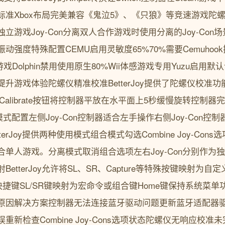
标准Xbox布局完美兼容《鬼泣5》、《只狼》等竞速游戏陀
立游戏Joy-Con分离双人合作游戏时使用分离的Joy-Co
强度特殊配置CEMU启用灵敏度65%70%需要Cemuhook插
游戏Dolphin禁用使用原生80%Wii体感游戏专用Yuzu启用默认
升游戏体验陀螺仪精准校准BetterJoy提供了陀螺仪校准
面点击Calibrate按钮将控制器平放在水平面上5秒缓慢旋转控
合模式配置左侧Joy-Con控制器适合左手操作右侧Joy-Con
tterJoy提供两种使用模式组合模式勾选Combine Joy-Cons
单人游戏。分离模式取消组合选项左右Joy-Con分别作为
tterJoy允许将SL、SR、Capture等特殊按键映射为自定义
快捷键SL/SR键映射为宏命令或组合键Home键保持系统菜
原因解决方案控制器无法连接蓝牙驱动问题更新蓝牙适配器
新检查Combine Joy-Cons选项状态陀螺仪无响应校