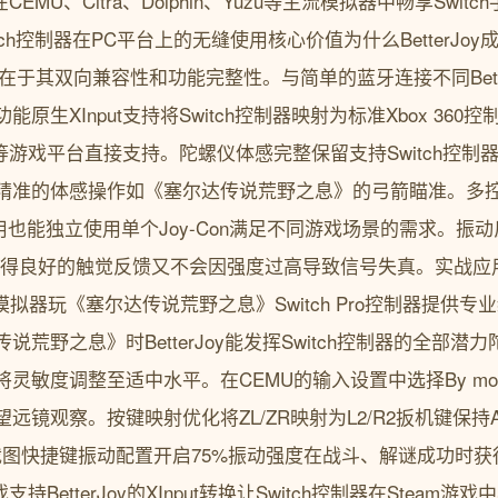
CEMU、Citra、Dolphin、Yuzu等主流模拟器中畅享Swi
Switch控制器在PC平台上的无缝使用核心价值为什么BetterJoy
大优势在于其双向兼容性和功能完整性。与简单的蓝牙连接不同Bett
生XInput支持将Switch控制器映射为标准Xbox 360控
m等游戏平台直接支持。陀螺仪体感完整保留支持Switch控
精准的体感操作如《塞尔达传说荒野之息》的弓箭瞄准。多控制
用也能独立使用单个Joy-Con满足不同游戏场景的需求。振
既能获得良好的触觉反馈又不会因强度过高导致信号失真。实战
拟器玩《塞尔达传说荒野之息》Switch Pro控制器提供专
野之息》时BetterJoy能发挥Switch控制器的全部潜力陀螺
灵敏度调整至适中水平。在CEMU的输入设置中选择By mo
镜观察。按键映射优化将ZL/ZR映射为L2/R2扳机键保持AB
键为截图快捷键振动配置开启75%振动强度在战斗、解谜成功时
支持BetterJoy的XInput转换让Switch控制器在Stea