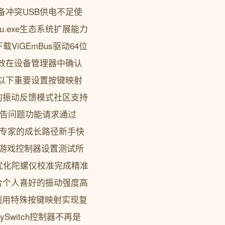
备冲突USB供电不足使
mu.exe生态系统扩展能力
ViGEmBus驱动64位
动生效在设备管理器中确认
包含以下重要设置按键映射
的振动反馈模式社区支持
e报告问题功能请求通过
手到专家的成长路径新手快
s游戏控制器设置测试所
优化陀螺仪校准完成精准
合个人喜好的振动强度高
利用特殊按键映射实现复
Switch控制器不再是